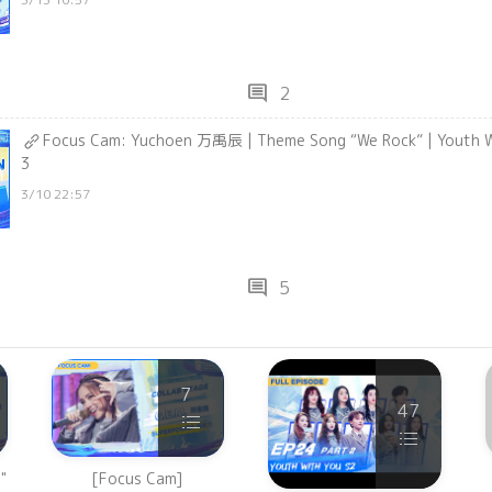
comment
2
Focus Cam: Yuchoen 万禹辰 | Theme Song “We Rock” | Youth
3
3/10 22:57
comment
5
7
47
"
[Focus Cam]