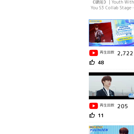
《硬闹》 | Youth With
You S3 Collab Stage 
青春有你3 导师合作舞
再生回数
2,722
thumb_up
48
再生回数
205
thumb_up
11