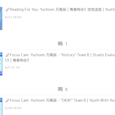
Reading For You: Yuchoen 万禹辰 | 青春有你3 泡泡读信 | Youth 
4/21 18:50
comment
1
Focus Cam: Yuchoen 万禹辰 - "History" Team B | Studio Evaluation | Youth With You
S3 | 青春有你3
4/3 15:10
comment
6
Focus Cam: Yuchoen 万禹辰 - “OKAY” Team B | Youth With 
3/26 18:59