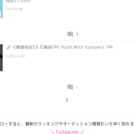
有你3 | iQiyi
2/4 02:56
comment
1
《青春有你3》万禹辰TMI Youth With Yuchoen’s TMI
1/28 22:48
comment
-
1
ローすると、最新のランキングやオーディション情報をいち早く知れま
＼ Follow me ／