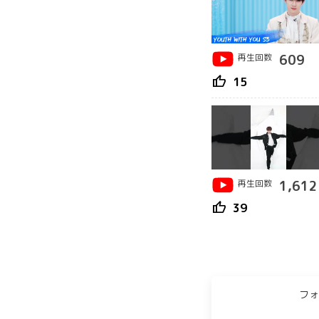
再生回数
609
thumb_up
15
再生回数
1,612
thumb_up
39
フォ