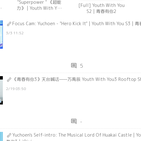
"Superpower " 《超能
[Full] Youth With You
|
力》 | Youth With You
S2 | 青春有你2
台
S3 Collab Stage | 青春
有你3 导师合作舞台
Focus Cam: Yuchoen - "Hero Kick It" | Youth With You S3 
3/3 11:52
comment
5
《青春有你3》天台喊话——万禹辰 Youth With You3 Rooftop Sh
2/19 03:50
comment
-
Yuchoen's Self-intro: The Musical Lord Of Huakai Castle | 