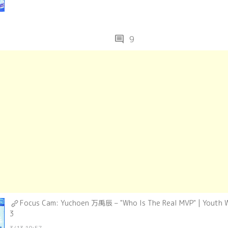
comment
9
Focus Cam: Yuchoen 万禹辰 – "Who Is The Real MVP" | Youth
3
3/13 10:57