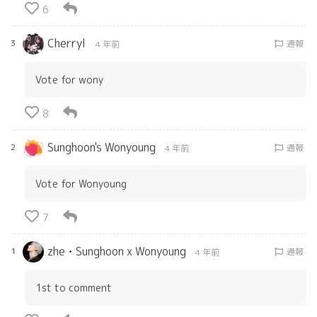
6
Cherryl
3
通報
4 年前
Vote for wony
8
Sunghoon's Wonyoung
2
通報
4 年前
Vote for Wonyoung
7
zhe • Sunghoon x Wonyoung
1
通報
4 年前
1st to comment