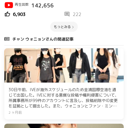
再生回数
142,656
thumb_up
comment
6,903
222
もっとみる
チャン ウォニョンさんの関連記事
30日午前、IVEが海外スケジュールのため金浦国際空港を通
じて出国した。IVEに対する悪質な投稿や権利侵害について、
所属事務所が99件のアカウントに言及し、投稿削除やID変更
を証拠として提出した。また、ウォニョンとファン・ミンヒ
ョンは「トミー ヒルフィガー」のイベントにも出席した。
2 ヶ月前