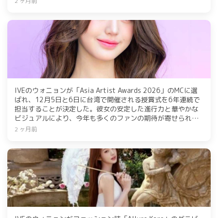
2 ヶ月前
リジナルキーホルダーがもらえる特典も実施。セルフネイル
を楽しむことを提案するブランドメッセージが込められてい
る。
IVEのウォニョンが「Asia Artist Awards 2026」のMCに選
ばれ、12月5日と6日に台湾で開催される授賞式を6年連続で
担当することが決定した。彼女の安定した進行力と華やかな
ビジュアルにより、今年も多くのファンの期待が寄せられて
いる。授賞式の詳細な情報は今後発表される予定で、世界中
2 ヶ月前
の音楽ファンの関心が高まっている。