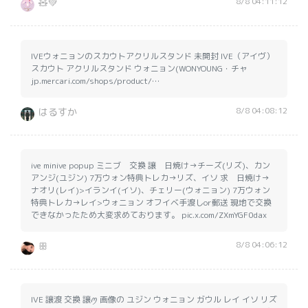
8/8 04:11:12
🧸💚
IVEウォニョンのスカウトアクリルスタンド 未開封 IVE（アイヴ）
スカウト アクリルスタンド ウォニョン(WONYOUNG・チャ
jp.mercari.com/shops/product/…
8/8 04:08:12
はるすか
ive minive popup ミニブ 交換 譲 日焼け→チーズ(リズ)、カン
アンジ(ユジン) 7万ウォン特典トレカ→リズ、イソ 求 日焼け→
ナオリ(レイ)>イランイ(イソ)、チェリー(ウォニョン) 7万ウォン
特典トレカ→レイ>ウォニョン オフイベ手渡しor郵送 現地で交換
できなかったため大変求めております。 pic.x.com/ZXmYGF0dax
8/8 04:06:12
ꕥ
IVE 譲渡 交換 譲ꪑ 画像の ユジン ウォニョン ガウル レイ イソ リズ