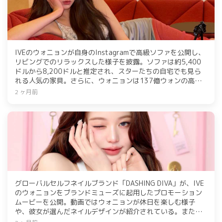
IVEのウォニョンが自身のInstagramで高級ソファを公開し、
リビングでのリラックスした様子を披露。ソファは約5,400
ドルから8,200ドルと推定され、スターたちの自宅でも見ら
れる人気の家具。さらに、ウォニョンは137億ウォンの高級
マンションを購入し、注目を集めている。
2 ヶ月前
グローバルセルフネイルブランド「DASHING DIVA」が、IVE
のウォニョンをブランドミューズに起用したプロモーション
ムービーを公開。動画ではウォニョンが休日を楽しむ様子
や、彼女が選んだネイルデザインが紹介されている。また、5
月1日から31日までの期間中に3,000円以上購入すると、オ