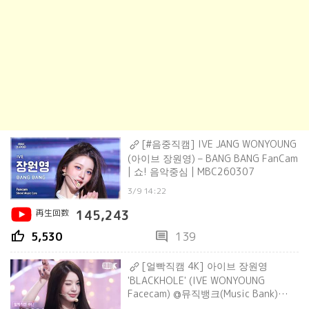
[#음중직캠] IVE JANG WONYOUNG
(아이브 장원영) – BANG BANG FanCam
| 쇼! 음악중심 | MBC260307
3/9 14:22
再生回数
145,243
thumb_up
comment
5,530
139
[얼빡직캠 4K] 아이브 장원영
'BLACKHOLE' (IVE WONYOUNG
Facecam) @뮤직뱅크(Music Bank)
260306