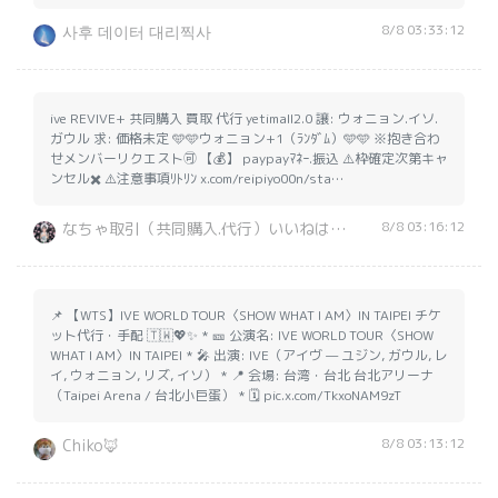
8/8 03:33:12
사후 데이터 대리찍사
ive REVIVE+ 共同購入 買取 代行 yetimall2.0 譲: ウォニョン.イソ.
ガウル 求: 価格未定 🩵🩵ウォニョン+1（ﾗﾝﾀﾞﾑ）🩵🩵 ※抱き合わ
せメンバーリクエスト🉑 【💰】 paypayﾏﾈｰ.振込 ⚠️枠確定次第キャ
ンセル✖️ ⚠️注意事項ﾘﾄﾘﾝ x.com/reipiyo00n/sta…
8/8 03:16:12
なちゃ取引（共同購入.代行）いいねは確認済です
📌 【WTS】IVE WORLD TOUR〈SHOW WHAT I AM〉IN TAIPEI チケ
ット代行・手配 🇹🇼💖✨ * 🎫 公演名: IVE WORLD TOUR〈SHOW
WHAT I AM〉IN TAIPEI * 🎤 出演: IVE（アイヴ — ユジン, ガウル, レ
イ, ウォニョン, リズ, イソ） * 📍 会場: 台湾・台北 台北アリーナ
（Taipei Arena / 台北小巨蛋） * 🗓️ pic.x.com/TkxoNAM9zT
8/8 03:13:12
Chiko🦊