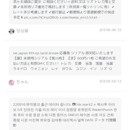
求ꪑ お値段ご提示･ご相談ください＋送料 又は リズ トレカ等と交
換 ✔未所持リズ優先で検討します（所持済一覧リトリンに有） ✔
レート多少考慮します ✔銀行振込 ✔郵便局より普通郵便での発送
予定 ⬇️ pic.x.com/hCkspDXtcb x.com/mamp_enst/stat…
8/8 04:04:12
앙상블
ive japan 4th ep lucid dream 応募券 シリアル 即対応いたします
【譲】未使用シリアル【残20枚】 【求】600円/1枚 ご希望のお支
払い方法と枚数DMください！ トレカ 交換 当落 落選 当選
ラキドロ ウォニョン レイ ガウル ユジン イソ リズ 12
8/8 03:56:12
ちゃん
220916 뮤직뱅크 출근 데이터 팝니다. 📷1dx mark2 + 백사투 아이
브 IVE 안유진 가을 리즈 레이 이서 장원영 로켓펀치 RocketPunch 연
희 쥬리 수윤 윤경 소희 다현 원어스 ONEUS 레이븐 서호 이도 건희
환웅 시온 이진혁 최유정 김재환 대리찍사 댈찍 DATA データ 代理撮
影