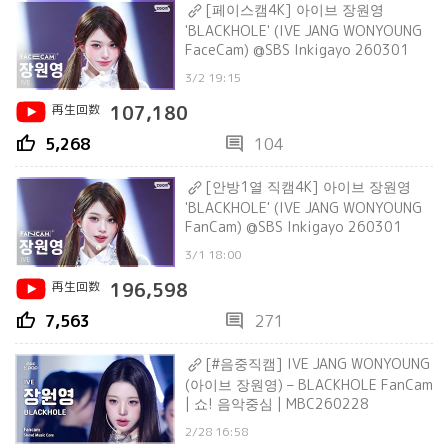
[페이스캠4K] 아이브 장원영
'BLACKHOLE' (IVE JANG WONYOUNG
FaceCam) @SBS Inkigayo 260301
3/2 19:15
再生回数
107,180
thumb_up
comment
5,268
104
[안방1열 직캠4K] 아이브 장원영
'BLACKHOLE' (IVE JANG WONYOUNG
FanCam) @SBS Inkigayo 260301
3/1 18:00
再生回数
196,598
thumb_up
comment
7,563
271
[#음중직캠] IVE JANG WONYOUNG
(아이브 장원영) – BLACKHOLE FanCam
| 쇼! 음악중심 | MBC260228
2/28 16:58