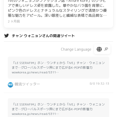
IVEのウォニョンがファッション誌「Allure Kore」のグラビ
アで美しいドレス姿を披露した。華やかなバラ園を背景に、
ピンク色のドレスとナチュラルなスタイリングで清楚かつ優
雅な魅力をアピール。深い眼差しと繊細な表情で高品質なグ
ラビアを完成させ、“グラビア職人”としての実力を証明し
2 ヶ月前
た。
チャン ウォニョンさんの関連ツイート
JP
Change Language
「LE SSERAFIM」ホン・ウンチェから「IVE」チャン・ウォニョン
まで…グローバルスポーツ界にまで広がるK-POPの影響力
wowkorea.jp/news/read/5311…
8/8 19:32:13
韓流ツイッター
「LE SSERAFIM」ホン・ウンチェから「IVE」チャン・ウォニョン
まで…グローバルスポーツ界にまで広がるK-POPの影響力
wowkorea.jp/news/read/5311…