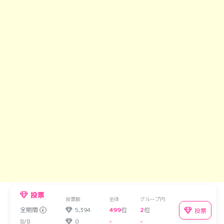
投票
投票数
全体
グループ内
全期間
5,394
499
位
2
位
投票
8/8
0
-
-