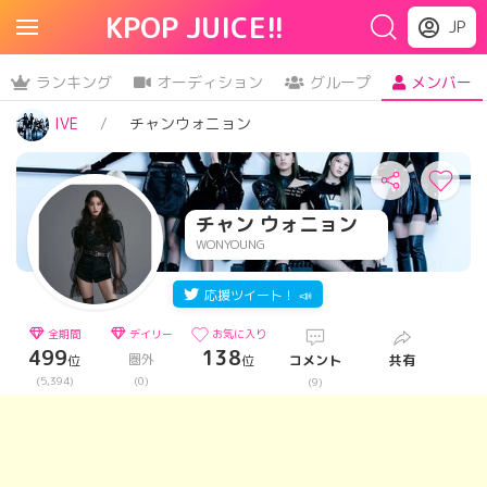
KPOP JUICE!!
JP
ランキング
オーディション
グループ
メンバー
IVE
チャンウォニョン
チャン ウォニョン
WONYOUNG
応援ツイート！ 📣
全期間
デイリー
お気に入り
499
138
圏外
位
位
コメント
共有
(5,394)
(0)
(9)