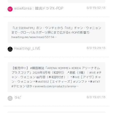
8/8 19:32:13
wowKorea：韓流ドラマK-POP
「LE SSERAFIM」ホン・ウンチェから「IVE」チャン・ウォニョン
まで…グローバルスポーツ界にまで広がるK-POPの影響力
hwaiting.me/wow/read/53114…
8/8 19:29:13
Hwaiting!_LIVE
【販売中‼】 #韓国雑誌「ARENA HOMME+ KOREA アリーナオム
プラスコリア」2026年8月号（和訳付） 📍表紙（3種）：#IVE #チ
ャン・ウォニョン 📖内容（🌟和訳付き）： *🌟IVE［アイヴ］チャ
ン・ウォニョン *🌟#ATEEZ［エイティーズ］#ソンファ *🌟#TXT
#テヒョン ほか ravieweb.com/products/arena…
8/8 19:01:13
ラビ