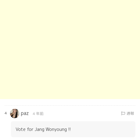
paz
4
通報
4 年前
Vote for Jang Wonyoung !!