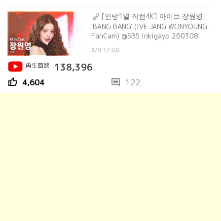
[안방1열 직캠4K] 아이브 장원영
'BANG BANG' (IVE JANG WONYOUNG
FanCam) @SBS Inkigayo 260308
3/9 17:00
再生回数
138,396
thumb_up
comment
4,604
122