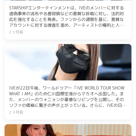
STARSHIPエンターテインメントは、IVEのメンバーに対する
虚偽事実の流布や名誉毀損などの悪質な投稿に対し、法的対
応を強化することを発表。ファンからの通報を基に、悪質な
アカウントに対する捜査を進め、アーティストの権利と人格
を守るための断固たる措置を講じると強調した。
2 ヶ月前
IVEが22日午後、ワールドツアー「IVE WORLD TOUR SHOW
WHAT I AM」のため仁川国際空港からマカオへ出国した。ま
た、メンバーのウォニョンが豪華なリビングを公開し、その
ソファの価格に驚きの声が上がっている。さらに、IVEの日本
4th EPからタイトル曲「LUCID DREAM」が先行配信された。
2 ヶ月前