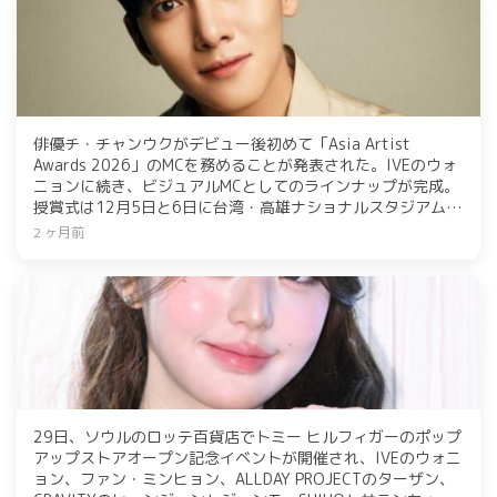
俳優チ・チャンウクがデビュー後初めて「Asia Artist
Awards 2026」のMCを務めることが発表された。IVEのウォ
ニョンに続き、ビジュアルMCとしてのラインナップが完成。
授賞式は12月5日と6日に台湾・高雄ナショナルスタジアムで
開催され、K-カルチャーの主役たちが集結するグローバルフ
2 ヶ月前
ェスティバルとなる。チ・チャンウクの新たな魅力にも期待
が寄せられている。
29日、ソウルのロッテ百貨店でトミー ヒルフィガーのポップ
アップストアオープン記念イベントが開催され、IVEのウォニ
ョン、ファン・ミンヒョン、ALLDAY PROJECTのターザン、