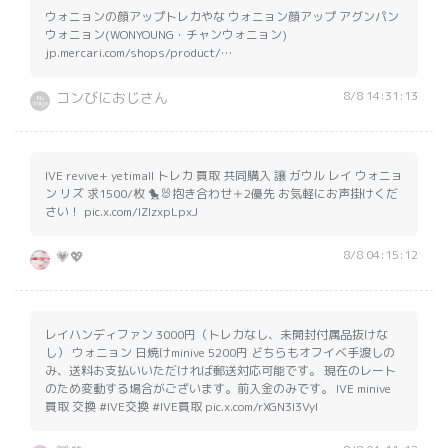
ウォニョンの顔アップトレカやな ウォニョン顔アップ アグンパン
ウォニョン(WONYOUNG・チャンウォニョン)
jp.mercari.com/shops/product/…
8/8 14:31:13
コンびにおじさん
IVE revive+ yetimall トレカ 買取 共同購入 譲 ガウル レイ ウォニョ
ン リズ 求1500/枚 🐤🐰抱き合わせ＋2優先 お気軽にお声掛けくだ
さい！ pic.x.com/lZIzxpLpxJ
8/8 04:15:12
💗💖
レイハンディファン 3000円（トレカなし、未開封付属品抜けな
し） ウォニョン 日焼けminive 5200円 どちらもオフイベ手渡しの
み、送料お支払いいただければ郵送対応可能です。 現在のレート
のため変動する場合がございます。前入金のみです。 IVE minive
買取 交換 #IVE交換 #IVE買取 pic.x.com/rXGN3I3Vyl