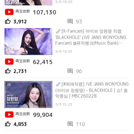
3/6 19:20
再生回数
107,130
thumb_up
comment
3,912
93
[K-Fancam] 아이브 장원영 직캠
'BLACKHOLE' (IVE JANG WONYOUNG
Fancam) @뮤직뱅크(Music Bank)
260306
3/6 18:33
再生回数
62,415
thumb_up
comment
2,731
96
[#최애직캠] IVE JANG WONYOUNG
(아이브 장원영) – BLACKHOLE | 쇼! 음
악중심 | MBC260228
3/3 15:23
再生回数
99,904
thumb_up
comment
4,853
110