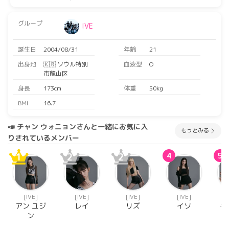
グループ
IVE
誕生日
2004/08/31
年齢
21
出身地
🇰🇷 ソウル特別
血液型
O
市龍山区
身長
173cm
体重
50kg
BMI
16.7
📣 チャン ウォニョンさんと一緒にお気に入
もっとみる
りされているメンバー
1
2
2
4
5
[IVE]
[IVE]
[IVE]
[IVE]
アン ユジ
レイ
リズ
イソ
キ
ン