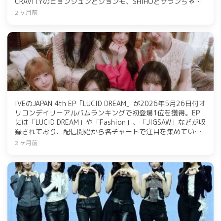
CRAVITYのヒョンジュンとジョンモ、SHIHOとサランちゃん
が出席しました。ファン・ミンヒョンはWanna One再結成に
2 ヶ月前
ついての心配も語りました。
IVEのJAPAN 4th EP「LUCID DREAM」が2026年5月26日付オ
リコンデイリーアルバムランキングで初登場1位を獲得。EP
には「LUCID DREAM」や「Fashion」、「JIGSAW」などが収
録されており、配信開始から各チャートで注目を集めてい
る。また、IVEはワールドツアー「SHOW WHAT I AM」を開催
2 ヶ月前
中で、日本では京セラドーム大阪で79,000人を動員した公演
を行い、東京ドームでの公演も予定されている。