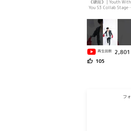
《硬闹》 | Youth With
You S3 Collab Stage 
青春有你3 导师合作舞
再生回数
2,801
thumb_up
105
フォ