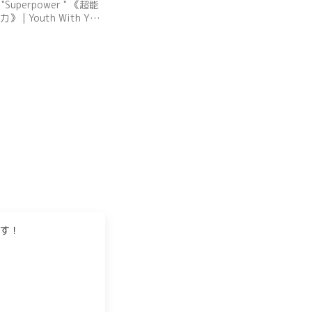
"Superpower " 《超能
在舞台上原来是这样的！
力》 | Youth With You
S3 Collab Stage | 青春
有你3 导师合作舞台
す！