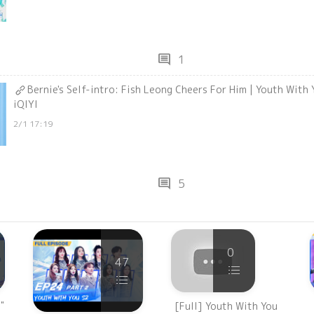
comment
1
Bernie's Self-intro: Fish Leong Cheers For Him | Youth Wi
iQIYI
2/1 17:19
comment
5
0
47
"
[Full] Youth With You