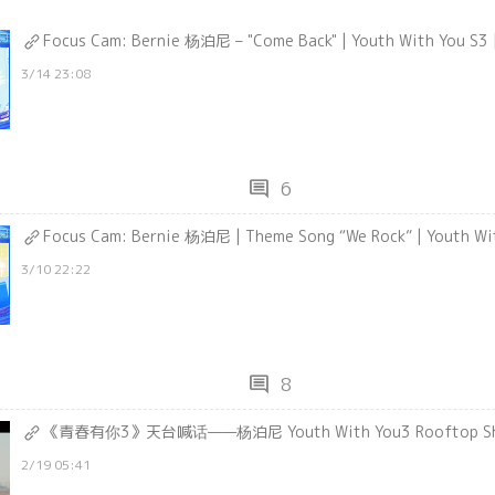
Focus Cam: Bernie 杨泊尼 – "Come Back" | Youth With You 
3/14 23:08
comment
6
Focus Cam: Bernie 杨泊尼 | Theme Song “We Rock” | Youth 
3/10 22:22
comment
8
《青春有你3》天台喊话——杨泊尼 Youth With You3 Rooftop Sh
2/19 05:41