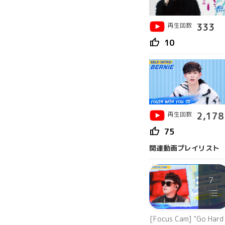
再生回数
333
thumb_up
10
再生回数
2,178
thumb_up
75
関連動画プレイリスト
7
[Focus Cam] "Go Hard 