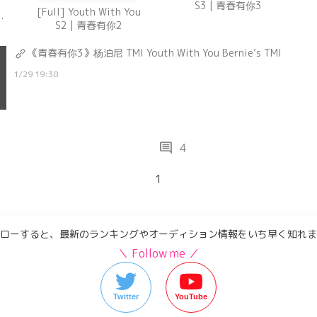
S3 | 青春有你3
[Full] Youth With You
|
S2 | 青春有你2
台
《青春有你3》杨泊尼 TMI Youth With You Bernie’s TMI
1/29 19:38
comment
4
1
ローすると、最新のランキングやオーディション情報をいち早く知れま
＼ Follow me ／
Twitter
YouTube