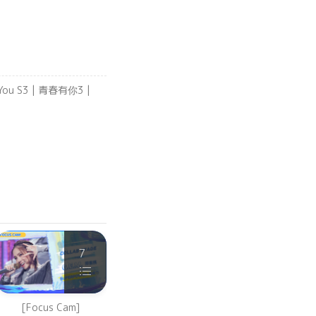
th You S3 | 青春有你3 |
7
10
[Focus Cam]
【虞书欣Focus】小兰花