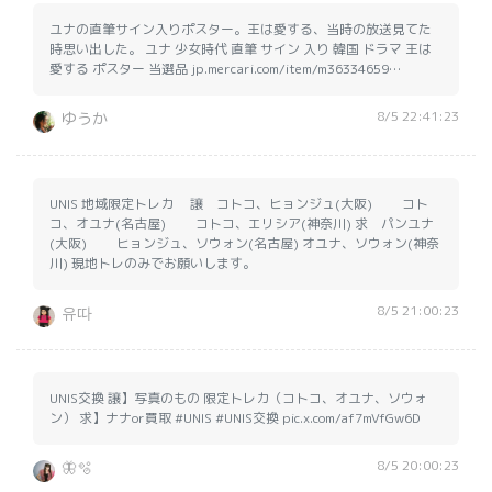
ユナの直筆サイン入りポスター。王は愛する、当時の放送見てた
時思い出した。 ユナ 少女時代 直筆 サイン 入り 韓国 ドラマ 王は
愛する ポスター 当選品 jp.mercari.com/item/m36334659…
8/5 22:41:23
ゆうか
UNIS 地域限定トレカ 譲 コトコ、ヒョンジュ(大阪) コト
コ、オユナ(名古屋) コトコ、エリシア(神奈川) 求 パンユナ
(大阪) ヒョンジュ、ソウォン(名古屋) オユナ、ソウォン(神奈
川) 現地トレのみでお願いします。
8/5 21:00:23
유따
UNIS交換 譲】写真のもの 限定トレカ（コトコ、オユナ、ソウォ
ン） 求】ナナor買取 #UNIS #UNIS交換 pic.x.com/af7mVfGw6D
8/5 20:00:23
🦋🫧