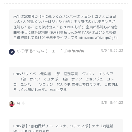
来年は20周年か SMに残ってるメンバーは テヨンとユナとヒョヨ
ンの3人 脱退メンバーはジェシカだけ 少女時代のIPはテヨンらが
在籍してることで保持出来てる NJのIPも然り 全員が移籍した場合
曲を使うには許認可制 使用料を払うんかな KARAはヨンジも移籍
全員移籍してるけど 先日もライブしてる pic.x.com/WRNqqnOgZd
8/5 18:53:23
かつまる* 🦦🦄 (・ェ・｀U)🍀🐂🐄🐂🐄🐂
UNIS リリイベ 横浜 譲 1部 個別写真 パンユナ エリシア
1部 サイン オユナ 求 1部 サイン ヒョンジュ コト
コ ユンハ ソウォン なんでも 異種交換ありです。 ご検討よ
ろしくお願いします。 #UNIS交換
8/5 18:44:23
유따
UNIS 譲】1部個撮ゼリー、オユナ、ソウォン 求】ナナ（同種希
望） #UNIS #UNIS交換