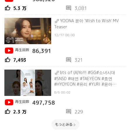
thumb_up
comment
5.3 万
3,081
YOONA 윤아 'Wish to Wish' MV
Teaser
12/17 00:00
再生回数
86,391
thumb_up
comment
7,493
321
bts of (A)Yo!!! #GG#소녀시대
#SNSD #태연 #TAEYEON #효연
#HYOYEON #유리 #YURI #윤아
#YOONA #shorts
8/5 00:02
再生回数
497,758
thumb_up
comment
2.3 万
229
もっとみる