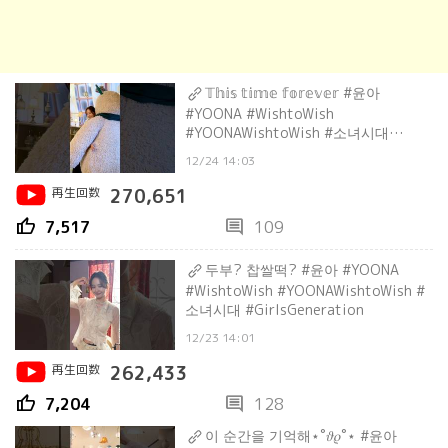
𝕋𝕙𝕚𝕤 𝕥𝕚𝕞𝕖 𝕗𝕠𝕣𝕖𝕧𝕖𝕣 #윤아
#YOONA #WishtoWish
#YOONAWishtoWish #소녀시대
#GirlsGeneration
12/24 14:03
再生回数
270,651
thumb_up
comment
7,517
109
두부? 찹쌀떡? #윤아 #YOONA
#WishtoWish #YOONAWishtoWish #
소녀시대 #GirlsGeneration
12/23 14:01
再生回数
262,433
thumb_up
comment
7,204
128
이 순간을 기억해⋆˚𝜗𝜚˚⋆ #윤아