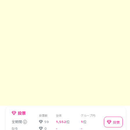
投票
投票数
全体
グループ内
全期間
59
1,552
位
1
位
投票
8/6
0
-
-