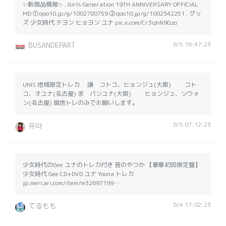
✨新商品情報✨ . Girls Generation 19TH ANNIVERSARY OFFICIAL
MD ①qoo10.jp/g/1002780759 ②qoo10.jp/g/1002342251 . グッ
ズ 少女時代 テヨン ヒョヨン ユナ pic.x.com/Cr3qhN9Gzo
8/5 16:47:23
BUSANDEPART
UNIS 地域限定トレカ 譲 コトコ、ヒョンジュ(大阪) コト
コ、オユナ(名古屋) 求 パンユナ(大阪) ヒョンジュ、ソウォ
ン(名古屋) 現地トレのみでお願いします。
8/5 07:12:23
유따
少女時代のGee ユナのトレカ付き 昔のやつか 【豪華初回限定盤】
少女時代 Gee CD+DVD ユナ Yoona トレカ
jp.mercari.com/item/m32697199…
8/4 17:02:23
てるもも