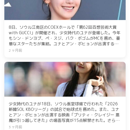
8日、ソウル江南区のCOEXホールで「第62回百想芸術大賞
with GUCCI」が開催され、少女時代のユナが登場した。今年
もシン・ドンヨプ、ペ・スジ、パク・ボゴムがMCを務め、豪
華なスターたちが集結。ユナとアン・ボヒョンが出演する映
画「プリティ・クレイジー 悪魔が引っ越してきた」の場面写
2 ヶ月前
真も公開され、K-コンテンツの人気を探る新ドキュメンタリ
ーも発表された。
少女時代のユナが18日、ソウル蚕室球場で行われた「2026
新韓SOL KBOリーグ」の試合で始球式を務めた。また、ユナ
とアン・ボヒョンが出演する映画「プリティ・クレイジー 悪
魔が引っ越してきた」の場面写真が15点解禁された。さら
に、ユナから2PMのジュノまで豪華スターが登場する新ドキ
3 ヶ月前