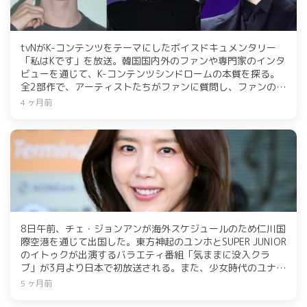
tvNがK-コンテンツをテーマにしたボイスドキュメンタリー
「私はKです」を放送。韓国国内外のファンや専門家のインタ
ビューを通じて、K-コンテンツシンドロームの本質を探る。
全2部作で、アーティストたちがファンに質問し、ファンの回
答を聞く形式。放送は4月7日と8日。
4 ヶ月前
8日午前、チェ・ジョンアンが海外スケジュールのため仁川国
際空港を通じて出国した。東方神起のユンホとSUPER JUNIOR
のイトゥクが出演するバラエティ番組「気ままに没入クラ
ブ」が3月より日本で初放送される。また、少女時代のユナと
チェ・ジョンアンがスキンケアブランド「雪花秀」のイベン
5 ヶ月前
トに出席した。