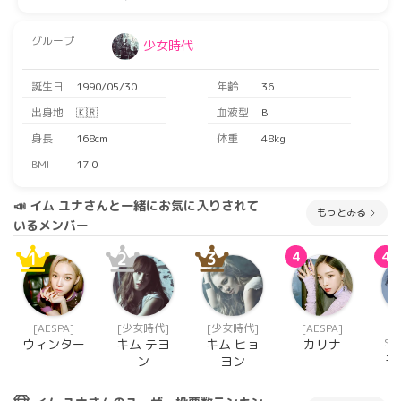
グループ
少女時代
誕生日
1990/05/30
年齢
36
出身地
🇰🇷
血液型
B
身長
168cm
体重
48kg
BMI
17.0
📣 イム ユナさんと一緒にお気に入りされて
もっとみる
いるメンバー
1
2
3
4
4
[AESPA]
[少女時代]
[少女時代]
[AESPA]
SS
ウィンター
キム テヨ
キム ヒョ
カリナ
キ
ン
ヨン