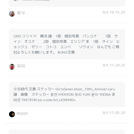
8/5 18:15:23
🦋🫧
UNIS リリイベ 横浜 譲 1部 個別写真 パンユナ 1部 サ
イン オユナ 2部 個別写真 エリシア 求 1部 サイン ヒ
ョンジュ ゼリー コトコ ユンハ ソウォン なんでも ご検
討よろしくお願いします。 #UNIS交換
8/5 17:28:23
유따
少女時代 交換 ステッカー GirlsGeneration_19th_Anniversary
譲 画像 ステッカー 효연 HYOYEON 유리 YURI 윤아 YOONA 求
태연 TAEYEON pic.x.com/btJJO0hMGv
8/5 17:03:23
moon