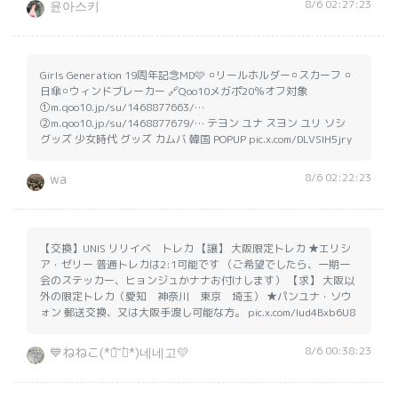
8/6 02:27:23
윤아스키
Girls Generation 19周年記念MD🩷 ▫️リールホルダー▫️スカーフ ▫️
日傘▫️ウィンドブレーカー 🔗Qoo10メガポ20％オフ対象
①m.qoo10.jp/su/1468877663/…
②m.qoo10.jp/su/1468877679/… テヨン ユナ スヨン ユリ ソシ
グッズ 少女時代 グッズ カムバ 韓国 POPUP pic.x.com/DLVSlH5jry
8/6 02:22:23
wa
【交換】UNIS リリイベ トレカ 【譲】 大阪限定トレカ ★エリシ
ア・ゼリー 普通トレカは2:1可能です （ご希望でしたら、一期一
会のステッカー、ヒョンジュかナナお付けします） 【求】 大阪以
外の限定トレカ（愛知 神奈川 東京 埼玉） ★パンユナ・ソウ
ォン 郵送交換、又は大阪手渡し可能な方。 pic.x.com/Iud4Bxb6U8
8/6 00:38:23
💙ねねこ(*ฅ́˘ฅ̀*)네네고💛