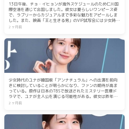
13日午後、チョ・イヒョンが海外スケジュールのため仁川国
際空港を通じて出国しました。彼女は夏らしいワンピース姿
で、ラブリーからカジュアルまで多彩な魅力をアピールしま
した。また、映画「王と生きる男」のVIP試写会には少女時代
のユナ、ユリやAOAのソリュンが出席しました。
2 ヶ月前
少女時代のユナが韓国版「アンナチュラル」への出演を前向
きに検討していることが明らかになり、ファンの期待が高ま
っている。原作は日本のTBSで放送されたミステリー医療ド
ラマで、ユナが主人公を演じる可能性がある。彼女は昨年放
送されたtvNドラマ「暴君のシェフ」でヒットを記録してお
2 ヶ月前
り、今後の活躍が注目される。