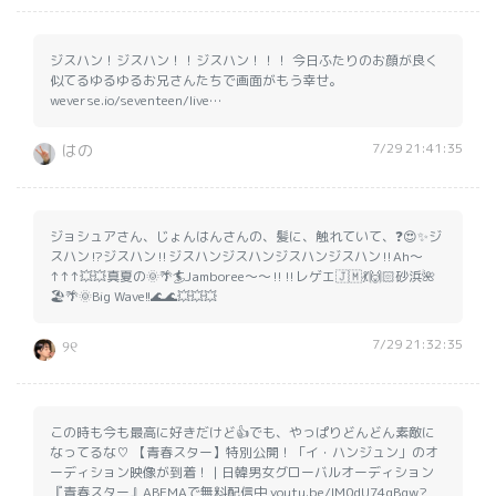
ジスハン！ジスハン！！ジスハン！！！ 今日ふたりのお顔が良く
似てるゆるゆるお兄さんたちで画面がもう幸せ。
weverse.io/seventeen/live…
7/29 21:41:35
はの
ジョシュアさん、じょんはんさんの、髪に、触れていて、❓😍✨ジ
スハン⁉️ジスハン‼️ジスハンジスハンジスハンジスハン‼️Ah～
↑↑↑💥💥真夏の🌞🌴🏄Jamboree〜〜‼️‼️レゲエ🇯🇲💃🙌🏻砂浜🌺
🏖🌴🌞Big Wave!!🌊🌊💥💥💥
7/29 21:32:35
୨୧
この時も今も最高に好きだけど👍でも、やっぱりどんどん素敵に
なってるな♡ 【青春スター】特別公開！「イ・ハンジュン」のオ
ーディション映像が到着！ | 日韓男女グローバルオーディション
『青春スター』ABEMAで無料配信中 youtu.be/lM0dU74gBgw?