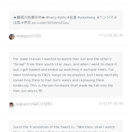
🔥婚戒火热展示中🔥 #hanji #jhhj #윤홍 #yoonhong #ハンジス #
汉知 #尹洪 pic.x.com/555mHsESzu
7/12 00:35:35
makgeolli00
For some reason, I wanted to watch Han Jun and the others'
"Growl" from their youth star days, and when I went to check it
out, I got hooked and ended up watching it multiple times. I've
been listening to EXO's songs on my playlist, but I keep mentally
converting them to Han Jun's voices and replaying them
endlessly. This is the performance that made me fall into the
Han Jun abyss 🩵.
5/12 07:03:00
kakaorin🐯COSMO
Sure! The translation of the tweet is: "Well then, shall I watch