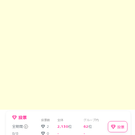
投票
投票数
全体
グループ内
全期間
2
2,130
位
62
位
投票
8/8
0
-
-