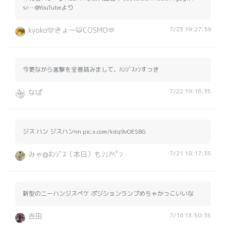
si… @YouTubeより
7/23 19:27:39
kyoko🩵きょー🐯COSMO🫶
今更ながら進撃を全巻読みまして、ﾊﾝｼﾞｽｧﾝすっき
7/22 19:16:35
なぱ
ジス ハン ジスハンnn pic.x.com/kdq9vOESBG
7/21 18:17:35
みゃ@ﾎﾝｼﾞｽ（本日）もｼｭｱﾍﾟﾝ
新型のニーハンジスペケ ポジションランプめちゃかっこいいな
7/16 13:50:35
吉田