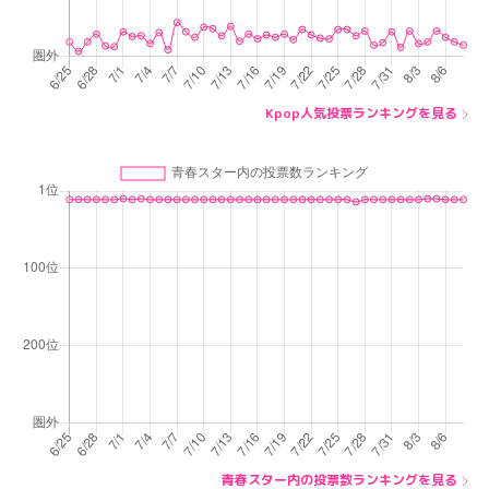
Kpop人気投票ランキングを見る
青春スター内の投票数ランキングを見る