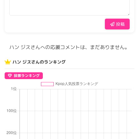
投稿
ハン ジスさんへの応援コメントは、まだありません。
ハン ジスさんのランキング
投票ランキング