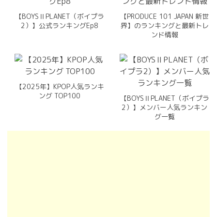
【BOYSⅡPLANET（ボイプラ
【PRODUCE 101 JAPAN 新世
2）】公式ランキングEp8
界】のランキングと最新トレ
ンド情報
【2025年】KPOP人気ランキ
ング TOP100
【BOYSⅡPLANET（ボイプラ
2）】メンバー人気ランキン
グ一覧