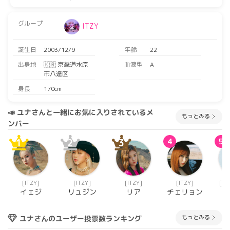
グループ
ITZY
誕生日
2003/12/9
年齢
22
出身地
🇰🇷 京畿道水原
血液型
A
市八達区
身長
170cm
📣 ユナさんと一緒にお気に入りされているメ
もっとみる
ンバー
1
2
3
4
5
[ITZY]
[ITZY]
[ITZY]
[ITZY]
[BL
イェジ
リュジン
リア
チェリョン
ジ
もっとみる
ユナさんのユーザー投票数ランキング