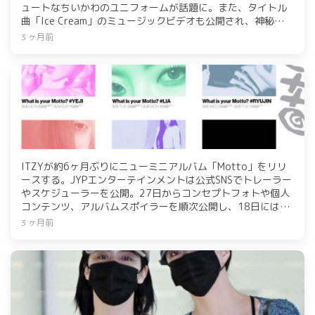
ュートなちいかわのユニフォームが話題に。また、タイトル
曲「Ice Cream」のミュージックビデオも公開され、神秘的な
オーラが注目を集めている。
3 ヶ月前
ITZYが約6ヶ月ぶりにニューミニアルバム「Motto」をリリ
ースする。JYPエンターテインメントは公式SNSでトレーラー
やスケジューラーを公開。27日からコンセプトフォトや個人
コンテンツ、アルバムスポイラーを順次公開し、18日にはカ
ウントダウンライブを行う予定。新譜にはタイトル曲
3 ヶ月前
「Motto」を含む8曲が収録されており、5月18日午後6時に
各音楽配信サイトで公開される。