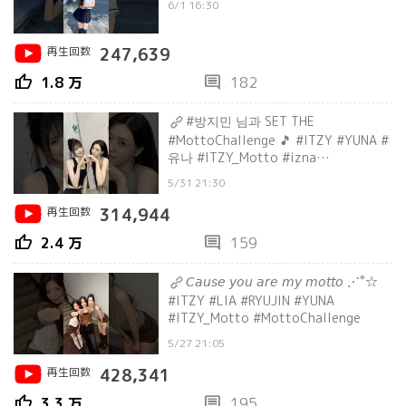
6/1 16:30
再生回数
247,639
thumb_up
comment
1.8 万
182
#방지민 님과 SET THE
#MottoChallenge 🎵 #ITZY #YUNA #
유나 #ITZY_Motto #izna
#BANGJEEMIN #Shorts @izna_offcl
5/31 21:30
再生回数
314,944
thumb_up
comment
2.4 万
159
𝘊𝘢𝘶𝘴𝘦 𝘺𝘰𝘶 𝘢𝘳𝘦 𝘮𝘺 𝘮𝘰𝘵𝘵𝘰 ⋰˚☆
#ITZY #LIA #RYUJIN #YUNA
#ITZY_Motto #MottoChallenge
5/27 21:05
再生回数
428,341
thumb_up
comment
3.3 万
195