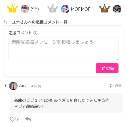
1
2
3
(^^)
MOFMOF
S
ユナさんへの応援コメント一覧
応援コメント
投稿
Aira
1
通報
4 年前
新曲のビジュアルが好みすぎて新推しができた💗😍💭
マジで顔綺麗✨✨
6