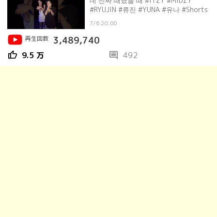
데 진짜 때렸을 때 #ITZY #MIDZY
#RYUJIN #류진 #YUNA #유나 #Shorts
7/6 20:00
再生回数
3,489,740
thumb_up
comment
9.5 万
492