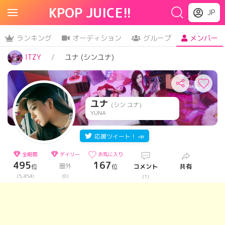
KPOP JUICE!!
JP
ランキング
オーディション
グループ
メンバー
ITZY
ユナ (シンユナ)
ユナ
(シン ユナ)
YUNA
応援ツイート！ 📣
全期間
デイリー
お気に入り
495
167
圏外
位
位
コメント
共有
(5,454)
(0)
(1)