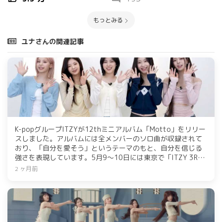
もっとみる
ユナさんの関連記事
K-popグループITZYが12thミニアルバム「Motto」をリリー
スしました。アルバムには全メンバーのソロ曲が収録されて
おり、「自分を愛そう」というテーマのもと、自分を信じる
強さを表現しています。5月9～10日には東京で「ITZY 3RD
WORLD TOUR in JAPAN」を開催し、進化したパフォーマンス
2 ヶ月前
を披露する予定です。彼女たちの今後の活躍に期待が寄せら
れています。