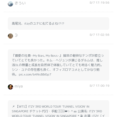
8/7 17:19:56
きうい
高尾兄、itzyのユナに似てるよね⁉️⁉️
8/7 17:02:56
🌛
『最愛の社員 -My Bias, My Boss-』 脚本の軽快なテンポが際立っ
ていてとても良かった。キム・ヘジュンが演じるダルムは、推し
活OLの熱量と成長を自然体で体現していてとても明るく魅力的。
シン・ユナの存在感も良く、オフィスロマコメとしてかなり期
待。 pic.x.com/b4NsBBiGp7
8/7 17:00:19
miya
📌 【WTS】ITZY 3RD WORLD TOUR 'TUNNEL VISION' IN
SINGAPORE チケット代行・手配 🇸🇬👑✨ * 🎫 公演名: ITZY 3RD
WORLD TOUR 'TUNNEL VISION' IN SINGAPORE * 🎤 出演: ITZY（イ