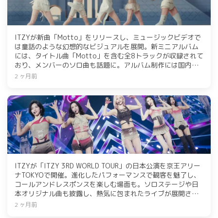
ITZYが新曲「Motto」をリリースし、ミュージックビデオで
は童話のような幻想的なビジュアルを展開。新ミニアルバム
には、タイトル曲「Motto」を含む全8トラックが収録されて
おり、メンバーのソロ曲も話題に。アルバム制作には国内外
のアーティストも参加し、クオリティが向上している。
2 ヶ月前
ITZYが「ITZY 3RD WORLD TOUR」の日本公演を京王アリー
ナTOKYOで開催。進化したパフォーマンスで観客を魅了し、
コールアンドレスポンスを楽しむ場面も。ソロステージや日
本オリジナル曲も披露し、熱気に包まれたライブが展開され
た。5月18日にはニューアルバム「Motto」の発売も控え、
2 ヶ月前
今後の活動に期待が高まる。