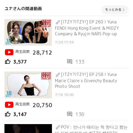
ユナさんの関連動画
もっとみる
[ITZY?ITZY!] EP 260 l Yuna
FENDI Hong Kong Event & MIDZY
Company & Ryujin NARS Pop-up
7/28 17:59
再生回数
28,712
thumb_up
comment
3,577
133
[ITZY?ITZY!] EP 258 l Yuna
Marie Claire x Givenchy Beauty
Photo Shoot
7/14 18:00
再生回数
20,750
thumb_up
comment
3,147
136
POV : 언니가 때리는 척 한다고 했는