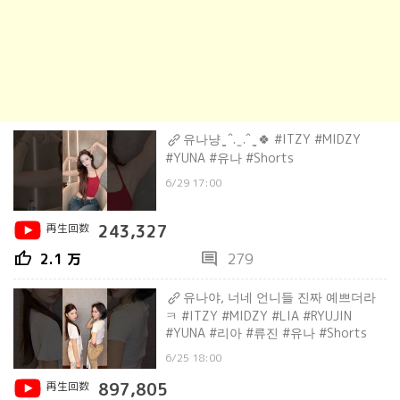
유나냥 ̳ ˆ. ̫ .ˆ ̳ 🍀 #ITZY #MIDZY
#YUNA #유나 #Shorts
6/29 17:00
再生回数
243,327
thumb_up
comment
2.1 万
279
유나야, 너네 언니들 진짜 예쁘더라
ㅋ #ITZY #MIDZY #LIA #RYUJIN
#YUNA #리아 #류진 #유나 #Shorts
6/25 18:00
再生回数
897,805