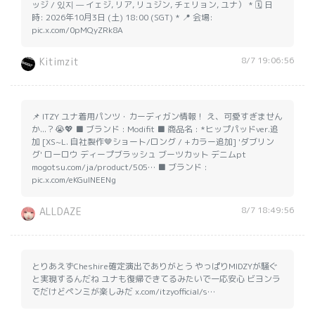
ッジ / 있지 — イェジ, リア, リュジン, チェリョン, ユナ） * 🗓️ 日
時: 2026年10月3日 (土) 18:00 (SGT) * 📍 会場:
pic.x.com/0pMQyZRk8A
8/7 19:06:56
Kitimzit
📌 ITZY ユナ着用パンツ・カーディガン情報！ え、可愛すぎません
か...？😭💖 ■ ブランド : Modifit ■ 商品名 : *ヒップパッドver.追
加 [XS~L. 自社製作🤎ショート/ロング / +カラー追加] 'ダブリン
グ' ローロウ ディープブラッシュ ブーツカット デニムpt
mogotsu.com/ja/product/505… ■ ブランド :
pic.x.com/eKGulNEENg
8/7 18:49:56
ALLDAZE
とりあえずCheshire確定演出でありがとう やっぱりMIDZYが騒ぐ
と実現するんだね ユナも復帰できてるみたいで一応安心 ビヨンラ
でだけどペンミが楽しみだ x.com/itzyofficial/s…