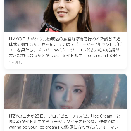
ITZYのユナがソウル松坡区の蚕室野球場で行われた試合の始
球式に参加した。さらに、ユナはデビューから7年でソロデビ
ューを果たし、メンバーやパク・ジニョン代表からの応援が
大きな力になったと語った。タイトル曲「Ice Cream」のMV
も公開され、神秘的なオーラが話題となっている。
4 ヶ月前
ITZYのユナが23日、ソロデビューアルバム「Ice Cream」と
同名のタイトル曲のミュージックビデオを公開。映像では「I
wanna be your ice cream」の歌詞に合わせたパフォーマン