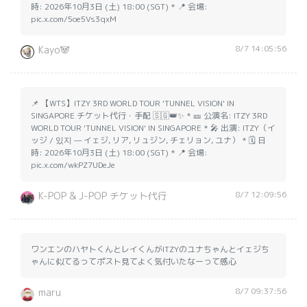
時: 2026年10月3日 (土) 18:00 (SGT) * 📍 会場:
pic.x.com/5oe5Vs3qxM
8/7 14:05:56
Kayo🐼
📌 【WTS】ITZY 3RD WORLD TOUR 'TUNNEL VISION' IN
SINGAPORE チケット代行・手配 🇸🇬👑✨ * 🎫 公演名: ITZY 3RD
WORLD TOUR 'TUNNEL VISION' IN SINGAPORE * 🎤 出演: ITZY（イ
ッジ / 있지 — イェジ, リア, リュジン, チェリョン, ユナ） * 🗓️ 日
時: 2026年10月3日 (土) 18:00 (SGT) * 📍 会場:
pic.x.com/wkPZ7UDeJe
8/7 12:09:56
K-POP & J-POP チケット代行
ワンエンのハヤトくんとレイくんがITZYのユナちゃんとイェジち
ゃんに似てるってポスト見てよく気付いたなーって感心
8/7 09:37:56
maru