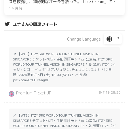
スを披露し、神秘的なオーラを放った。「Ice Cream」には4
曲が収録されており、彼女の音楽世界への期待が高まってい
4 ヶ月前
る。ITZYの末っ子としての魅力も注目されている。
ユナさんの関連ツイート
JP
Change Language
📌 【WTS】ITZY 3RD WORLD TOUR 'TUNNEL VISION' IN
SINGAPORE チケット代行・手配 🇸🇬👑✨ * 🎫 公演名: ITZY 3RD
WORLD TOUR 'TUNNEL VISION' IN SINGAPORE * 🎤 出演: ITZY（イ
ッジ / 있지 — イェジ, リア, リュジン, チェリョン, ユナ） * 🗓️ 日
時: 2026年10月3日 (土) 18:00 (SGT) * 📍 会場:
pic.x.com/CfEHTWagXF
8/7 19:28:56
Premium Ticket JP
📌 【WTS】ITZY 3RD WORLD TOUR 'TUNNEL VISION' IN
SINGAPORE チケット代行・手配 🇸🇬👑✨ * 🎫 公演名: ITZY 3RD
WORLD TOUR 'TUNNEL VISION' IN SINGAPORE * 🎤 出演: ITZY（イ