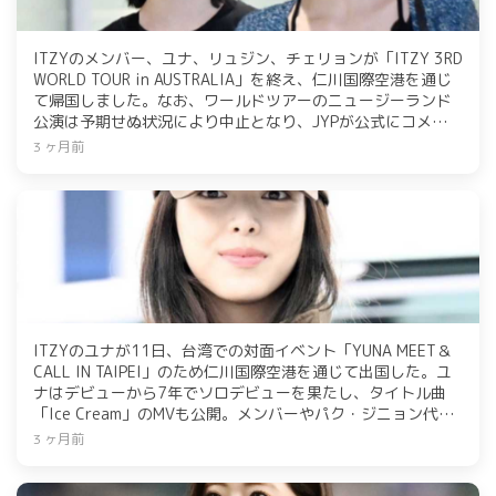
ITZYのメンバー、ユナ、リュジン、チェリョンが「ITZY 3RD
WORLD TOUR in AUSTRALIA」を終え、仁川国際空港を通じ
て帰国しました。なお、ワールドツアーのニュージーランド
公演は予期せぬ状況により中止となり、JYPが公式にコメント
を発表しています。
3 ヶ月前
ITZYのユナが11日、台湾での対面イベント「YUNA MEET＆
CALL IN TAIPEI」のため仁川国際空港を通じて出国した。ユ
ナはデビューから7年でソロデビューを果たし、タイトル曲
「Ice Cream」のMVも公開。メンバーやパク・ジニョン代表
からの応援が大きな力になったと語っている。
3 ヶ月前