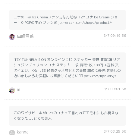
ユナの…🌸 Ice Creamファンミなんだね ITZY ユナ Ice Cream ショ
ー！K-POPの中心 ファンミ jp.mercari.com/shops/product/…
8/7 09:19:56
白峰雪菜
ITZY TUNNELVISION オンラインくじ ステッカー 交換 買取 譲 リア
リュジン チェリョン ユナ ステッカー 求 買取1枚 100円 +送料 又
はイェジ、KKengEE 過去グッズなどとの交換 纏めて優先 お探しの
方いましたらお気軽にお声掛けください🙇‍♀️ pic.x.com/Ilpr3olSjY
8/7 09:01:56
m
このワビサビニキがITZYのユナって言われててそれにしか見えな
くなったし､とても美人
8/7 08:25:56
kanna