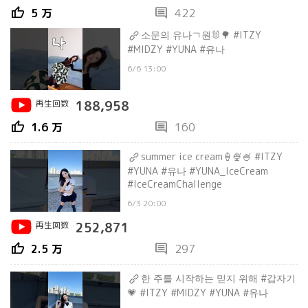
thumb_up
comment
5 万
422
소문의 유나ㄱ원🐰🌳 #ITZY
#MIDZY #YUNA #유나
6/6 13:00
再生回数
188,958
thumb_up
comment
1.6 万
160
summer ice cream🍦🍨🍧 #ITZY
#YUNA #유나 #YUNA_IceCream
#IceCreamChallenge
6/3 20:00
再生回数
252,871
thumb_up
comment
2.5 万
297
한 주를 시작하는 믿지 위해 #갑자기
💗 #ITZY #MIDZY #YUNA #유나