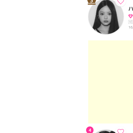
3
🇻
16
4