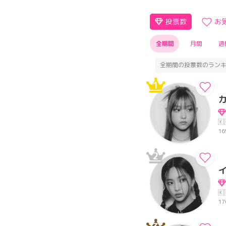
投票数
お
全期間
月間
週
全期間の投票数のラン
1
カ
🇰
16
2
イ
🇰
17