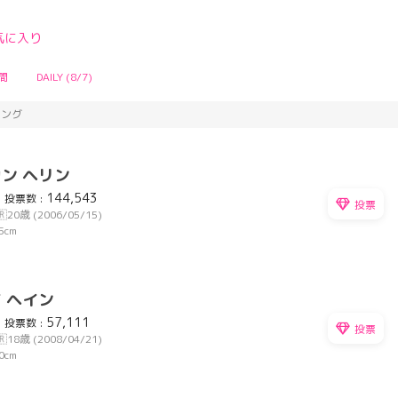
気に入り
間
DAILY (8/7)
キング
ン ヘリン
144,543
投票数 :
投票
🇷
20歳 (2006/05/15)
5cm
 ヘイン
57,111
投票数 :
投票
🇷
18歳 (2008/04/21)
0cm