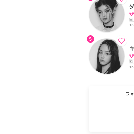
🇦
16
5
キ
🇰
16
フォ