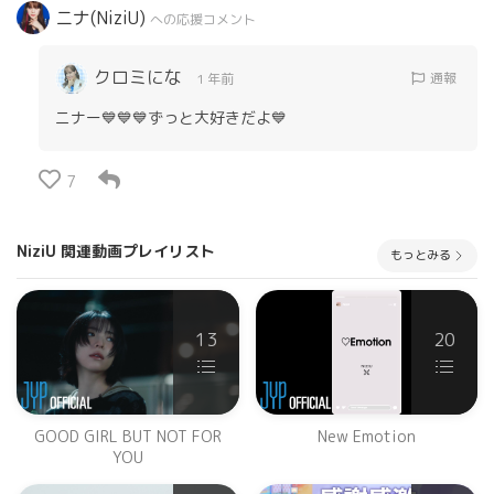
ニナ(NiziU)
への応援コメント
クロミにな
通報
1 年前
ニナー💙💙💙ずっと大好きだよ💙
7
NiziU 関連動画プレイリスト
もっとみる
13
20
GOOD GIRL BUT NOT FOR
New Emotion
YOU