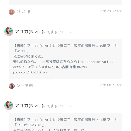
8/6 21:23:28
ぴ よ 🐥
マユカ(NiziU)
に関するツイート
【音韓】マユカ（NiziU）に投票完了！現在の得票数:486票 マユカ
「WithU、
私に会いに来てよ。
楽しめるから。」 人気投票はこちらから↓ nehannn.com/artist-
detail/… #マユカ #まゆち #小合麻由佳 #NiziU
pic.x.com/mCRdivCvrm
8/6 06:31:28
ソーダ割
マユカ(NiziU)
に関するツイート
【音韓】マユカ（NiziU）に投票完了！現在の得票数:354票 マユカ
「ウチがついてたら
何も怖い事アレへん。」 人気投票はこちらから↓