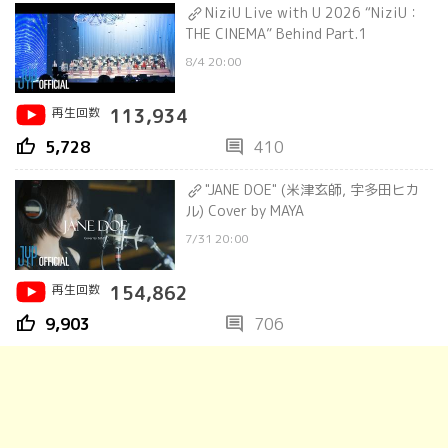
NiziU Live with U 2026 “NiziU：
THE CINEMA” Behind Part.1
8/4 20:00
再生回数
113,934
thumb_up
comment
5,728
410
"JANE DOE" (米津玄師, 宇多田ヒカ
ル) Cover by MAYA
7/31 20:00
再生回数
154,862
thumb_up
comment
9,903
706