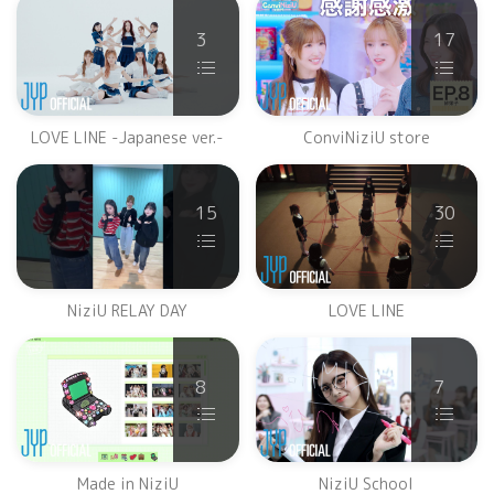
3
17
LOVE LINE -Japanese ver.-
ConviNiziU store
15
30
NiziU RELAY DAY
LOVE LINE
8
7
Made in NiziU
NiziU School