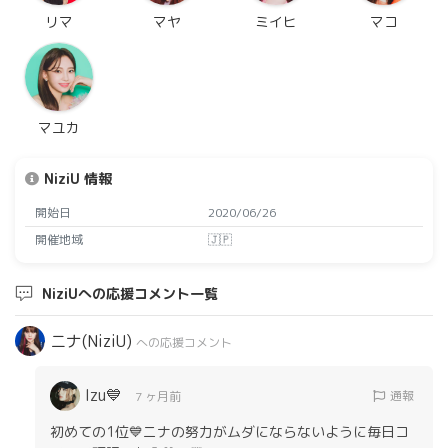
リマ
マヤ
ミイヒ
マコ
マユカ
NiziU 情報
開始日
2020/06/26
開催地域
🇯🇵
NiziUへの応援コメント一覧
ニナ(NiziU)
への応援コメント
Izu💙
通報
7 ヶ月前
初めての1位💙ニナの努力がムダにならないように毎日コ