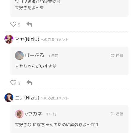
ツコツ頑張るね🐶💙🫶🏻
大好きだよ〜💙
9
マヤ(NiziU)
への応援コメント
ぱーぷる
通報
1 年前
マヤちゃんだいすき💜
3
ニナ(NiziU)
への応援コメント
ёアカネ
通報
1 年前
大好きな になちゃんのために頑張るよ～✊🏻💙