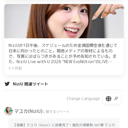
NiziUが1日午後、スケジュールのため金浦国際空港を通じて
日本に向かったとのこと。現地メディアの取材によるもの
で、写真にはばらつきがあることが予め告知されている。ま
た、NiziU Live with U 2026 “NEW EvoNUtion”のLIVE
VIEWING開催が決定した。
3 ヶ月前
NiziU 関連ツイート
JP
Change Language
マユカ(NiziU)
に関するツイート
【音韓】マユカ（NiziU）に投票完了！現在の得票数:667票 マユカ