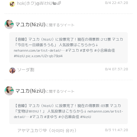
8/4 22:47:28
hok(ホク)@WithU🐿️🌈
マユカ(NiziU)
に関するツイート
【音韓】マユカ（NiziU）に投票完了！現在の得票数:212票 マユカ
「今日も一日頑張ろう💪」 人気投票はこちらから↓
nehannn.com/artist-detail/… #マユカ #まゆち #小合麻由佳
#NiziU pic.x.com/UZrqb78oI4
8/4 07:37:28
ソーダ割
マユカ(NiziU)
に関するツイート
【音韓】マユカ（NiziU）に投票完了！現在の得票数:83票 マユカ
「宝物はWithU！」 人気投票はこちらから↓ nehannn.com/artist-
detail/… #マユカ #まゆち #小合麻由佳 #NiziU
8/3 11:47:28
アヤマユカ🤍💚（아야마 유카）