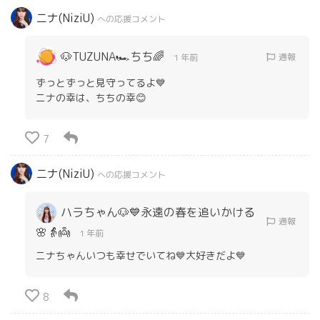
ニナ(NiziU)
への応援コメント
🐶TUZUNA🏎️ちち🌈
通報
1 年前
ずっとずっと見守ってるよ💙
ニナの幸は、ちちの幸😊
7
ニナ(NiziU)
への応援コメント
ハラちゃん🐶💙永遠の春を追いかける
通報
🌸👵👼
1 年前
ニナちゃんいつも幸せでいてね💙大好きだよ💙
8