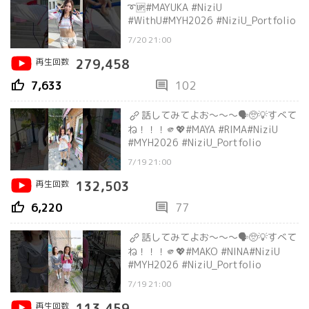
➰🆙#MAYUKA #NiziU
#WithU#MYH2026 #NiziU_Portfolio
7/20 21:00
再生回数
279,458
thumb_up
comment
7,633
102
話してみてよお〜〜〜🗣️🥺💡すべて
ね！！！🫵💖#MAYA #RIMA#NiziU
#MYH2026 #NiziU_Portfolio
7/19 21:00
再生回数
132,503
thumb_up
comment
6,220
77
話してみてよお〜〜〜🗣️🥺💡すべて
ね！！！🫵💖#MAKO #NINA#NiziU
#MYH2026 #NiziU_Portfolio
7/19 21:00
再生回数
113,459