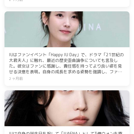
彩な楽曲をフルサイズでパフォーマンス予定です。
IUはファンイベント「Happy IU Day」で、ドラマ「21世紀の
大君夫人」に触れ、最近の歴史歪曲論争についても言及し
た。彼女はファンに感謝し、責任感を持ってより良い姿を見
せる決意を表明。自身の成長を求める姿勢を強調し、ファン
からの愛に感謝した。
2 ヶ月前
IUは自身の誕生日を祝して「IUAENA」として3億ウォンを寄