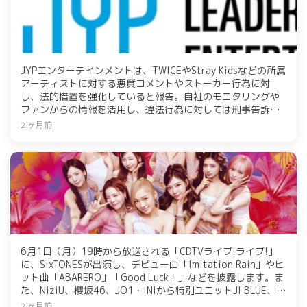
JYPエンターテインメントは、TWICEやStray Kidsなどの所属
アーティストに対する悪質コメントやストーカー行為に対
し、法的措置を強化していると報告。自社のモニタリングや
ファンからの情報を活用し、違法行為に対しては刑事告訴や
民事請求を行い、海外の投稿者にも対応。アーティストの安
2 ヶ月前
全とプライバシーを守るため、厳正な措置を続ける。
6月1日（月）19時から放送される「CDTVライブ!ライブ!」
に、SixTONESが出演し、デビュー曲「Imitation Rain」やヒ
ット曲「ABARERO」「Good Luck！」などを披露します。ま
た、NiziU、櫻坂46、JO1・INIから特別ユニットJI BLUE、
Girls2、Aぇ! group、AI、CUTIE STREETなども参加し、多
2 ヶ月前