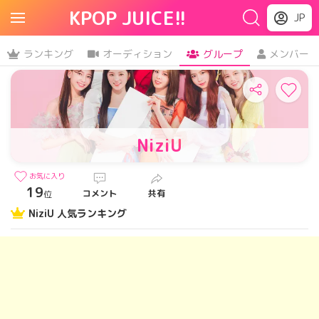
KPOP JUICE!!
JP
ランキング
オーディション
グループ
メンバー
NiziU
お気に入り
19
コメント
共有
位
NiziU 人気ランキング