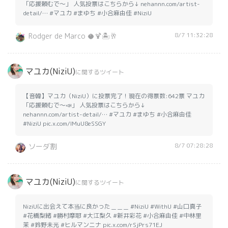
「応援頼むで〜」 人気投票はこちらから↓ nehannn.com/artist-
detail/… #マユカ #まゆち #小合麻由佳 #NiziU
8/7 11:32:28
Rodger de Marco 🥥🍹🏝️🥂
マユカ(NiziU)
に関するツイート
【音韓】マユカ（NiziU）に投票完了！現在の得票数:642票 マユカ
「応援頼むで〜📣」 人気投票はこちらから↓
nehannn.com/artist-detail/… #マユカ #まゆち #小合麻由佳
#NiziU pic.x.com/lMuU8eSSGY
8/7 07:28:28
ソーダ割
マユカ(NiziU)
に関するツイート
NiziUに出会えて本当に良かった＿＿＿ #NiziU #WithU #山口真子
#花橋梨緒 #勝村摩耶 #大江梨久 #新井彩花 #小合麻由佳 #中林里
茉 #鈴野未光 #ヒルマンニナ pic.x.com/rSjPrs71EJ