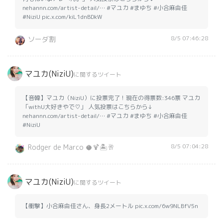
nehannn.com/artist-detail/… #マユカ #まゆち #小合麻由佳
#NiziU pic.x.com/kiL1dnBDkW
8/5 07:46:28
ソーダ割
マユカ(NiziU)
に関するツイート
【音韓】マユカ（NiziU）に投票完了！現在の得票数:346票 マユカ
「withU大好きやで♡」 人気投票はこちらから↓
nehannn.com/artist-detail/… #マユカ #まゆち #小合麻由佳
#NiziU
8/5 07:04:28
Rodger de Marco 🥥🍹🏝️🥂
マユカ(NiziU)
に関するツイート
【衝撃】小合麻由佳さん、身長2メートル pic.x.com/6w9NLBfV5n