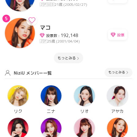
🇯🇵🇺🇸
21歳 (2005/02/27)
5
マコ
投票
192,148
投票数 :
🇯🇵
25歳 (2001/04/04)
もっとみる
もっとみる
NiziU メンバー一覧
リク
ニナ
リオ
アヤカ