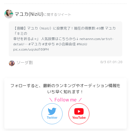
マユカ(NiziU)
に関するツイート
【音韓】マユカ（NiziU）に投票完了！現在の得票数:49票 マユカ
「キミの
幸せを祈るよ⭐️」 人気投票はこちらから↓ nehannn.com/artist-
detail/… #マユカ #まゆち #小合麻由佳 #NiziU
pic.x.com/uqskoT69PH
8/3 07:01:28
ソーダ割
フォローすると、最新のランキングやオーディション情報を
いち早く知れます！
＼ Follow me ／
Twitter
YouTube