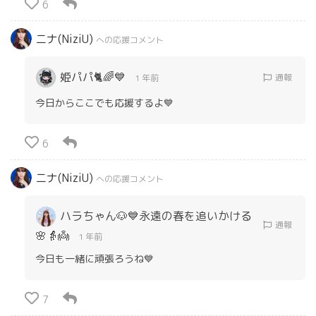
6
ニナ(NiziU)
への応援コメント
姫パパ🐈🌈💙
通報
1 年前
今日からここでも応援するよ💙
6
ニナ(NiziU)
への応援コメント
ハラちゃん🐶💙永遠の春を追いかける
通報
🌸👵👼
1 年前
今日も一緒に頑張ろうね💙
7