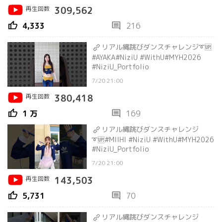
再生回数
309,562
thumb_up
comment
4,333
216
リアル縄跳びダンスチャレンジ➰🆙
#AYAKA#NiziU #WithU#MYH2026
#NiziU_Portfolio
7/20 21:00
再生回数
380,418
thumb_up
comment
1 万
169
リアル縄跳びダンスチャレンジ
➰🆙#MIIHI #NiziU #WithU#MYH2026
#NiziU_Portfolio
7/20 21:00
再生回数
143,503
thumb_up
comment
5,731
70
リアル縄跳びダンスチャレンジ