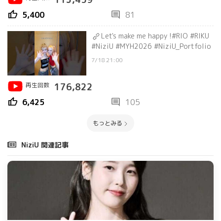
thumb_up
comment
5,400
81
Let's make me happy !#RIO #RIKU
#NiziU #MYH2026 #NiziU_Portfolio
7/18 21:00
再生回数
176,822
thumb_up
comment
6,425
105
もっとみる
NiziU 関連記事