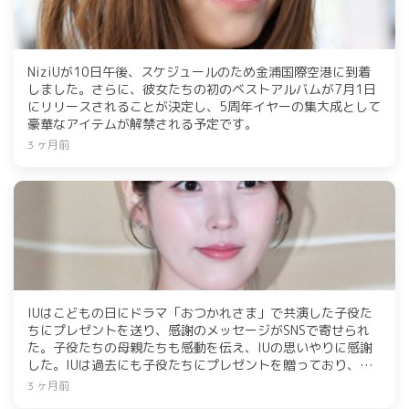
NiziUが10日午後、スケジュールのため金浦国際空港に到着
しました。さらに、彼女たちの初のベストアルバムが7月1日
にリリースされることが決定し、5周年イヤーの集大成として
豪華なアイテムが解禁される予定です。
3 ヶ月前
IUはこどもの日にドラマ「おつかれさま」で共演した子役た
ちにプレゼントを送り、感謝のメッセージがSNSで寄せられ
た。子役たちの母親たちも感動を伝え、IUの思いやりに感謝
した。IUは過去にも子役たちにプレゼントを贈っており、今
年は児童福祉団体に寄付も行った。
3 ヶ月前