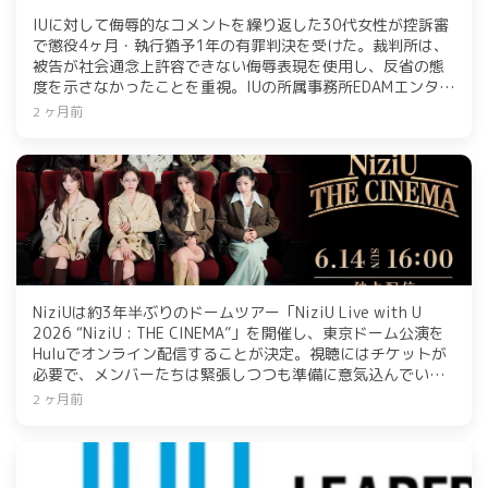
IUに対して侮辱的なコメントを繰り返した30代女性が控訴審
で懲役4ヶ月・執行猶予1年の有罪判決を受けた。裁判所は、
被告が社会通念上許容できない侮辱表現を使用し、反省の態
度を示さなかったことを重視。IUの所属事務所EDAMエンター
テインメントは、悪質なコメントを投稿したネットユーザー
2 ヶ月前
に対し、法的対応を継続している。
NiziUは約3年半ぶりのドームツアー「NiziU Live with U
2026 “NiziU : THE CINEMA”」を開催し、東京ドーム公演を
Huluでオンライン配信することが決定。視聴にはチケットが
必要で、メンバーたちは緊張しつつも準備に意気込んでい
る。配信は6月14日で、視聴者は特等席でパフォーマンスを
2 ヶ月前
楽しむことができる。