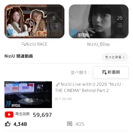
6
26
🔍NiziU RACE
NiziU_BDay
NiziU 関連動画
もっとみる
新着順
並べ替え :
NiziU Live with U 2026 “NiziU：
THE CINEMA” Behind Part.2
8/7 20:00
再生回数
59,697
thumb_up
comment
4,348
405