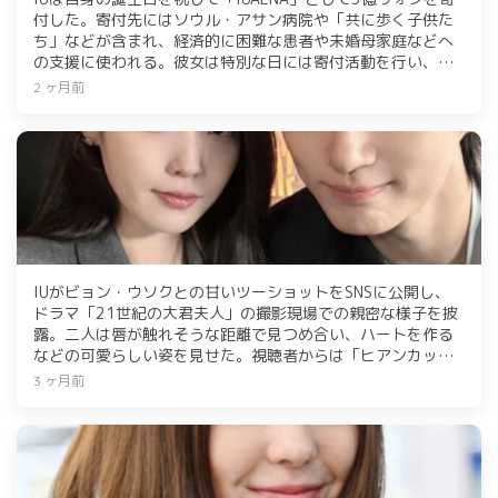
付した。寄付先にはソウル・アサン病院や「共に歩く子供た
ち」などが含まれ、経済的に困難な患者や未婚母家庭などへ
の支援に使われる。彼女は特別な日には寄付活動を行い、善
行が話題に。
2 ヶ月前
IUがビョン・ウソクとの甘いツーショットをSNSに公開し、
ドラマ「21世紀の大君夫人」の撮影現場での親密な様子を披
露。二人は唇が触れそうな距離で見つめ合い、ハートを作る
などの可愛らしい姿を見せた。視聴者からは「ヒアンカップ
ル」のロマンスに対する熱い反応が寄せられ、次回の放送が
3 ヶ月前
期待されている。