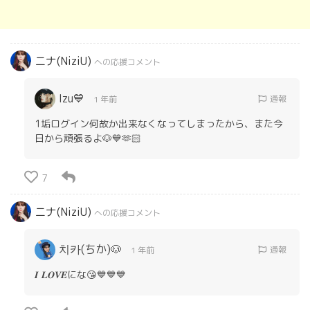
ニナ(NiziU)
への応援コメント
Izu💙
通報
1 年前
1垢ログイン何故か出来なくなってしまったから、また今
日から頑張るよ🐶💙🫶🏻
7
ニナ(NiziU)
への応援コメント
치카(ちか)🐶
通報
1 年前
𝑰 𝑳𝑶𝑽𝑬にな😘💙💙💙