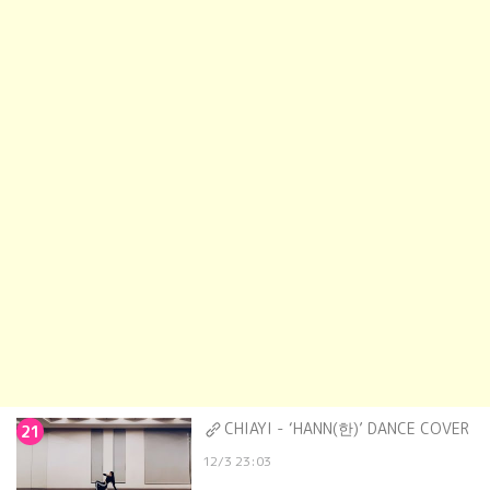
CHIAYI - ‘HANN(한)’ DANCE COVER
21
12/3 23:03