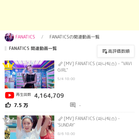
FANATICS
FANATICSの関連動画一覧
FANATICS 関連動画一覧
高評価数順
[MV] FANATICS (파나틱스) - "VAVI
1
GIRL"
5/4 18:00
再生回数
4,164,709
thumb_up
comment
7.5 万
-
[MV] FANATICS (파나틱스) -
2
'SUNDAY'
8/6 18:00