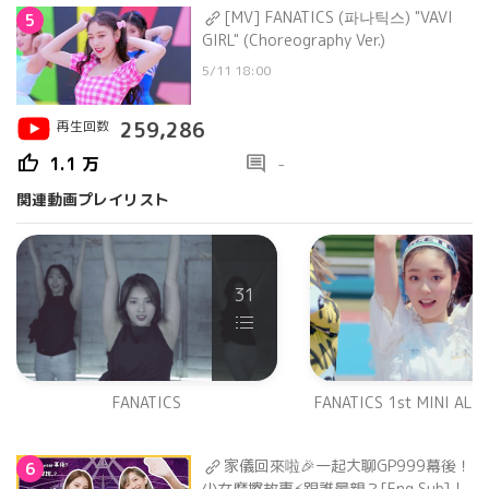
[MV] FANATICS (파나틱스) "VAVI
5
GIRL" (Choreography Ver.)
5/11 18:00
再生回数
259,286
thumb_up
comment
1.1 万
-
関連動画プレイリスト
31
FANATICS
FANATICS 1st MINI ALB
家儀回來啦🎉一起大聊GP999幕後！
6
少女摩擦故事⚡️跟誰最親？[Eng Sub]｜