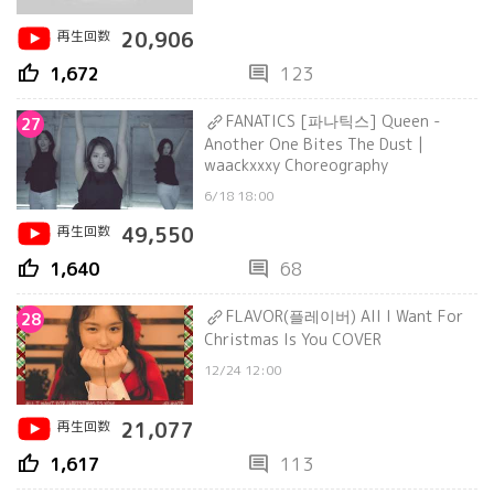
再生回数
20,906
thumb_up
comment
1,672
123
FANATICS [파나틱스] Queen -
27
Another One Bites The Dust |
waackxxxy Choreography
6/18 18:00
再生回数
49,550
thumb_up
comment
1,640
68
FLAVOR(플레이버) All I Want For
28
Christmas Is You COVER
12/24 12:00
再生回数
21,077
thumb_up
comment
1,617
113