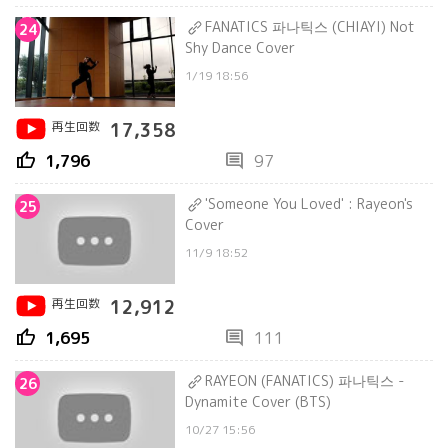
FANATICS 파나틱스 (CHIAYI) Not
24
Shy Dance Cover
1/19 18:56
再生回数
17,358
thumb_up
comment
1,796
97
'Someone You Loved' : Rayeon's
25
Cover
11/9 18:52
再生回数
12,912
thumb_up
comment
1,695
111
RAYEON (FANATICS) 파나틱스 -
26
Dynamite Cover (BTS)
10/27 15:56