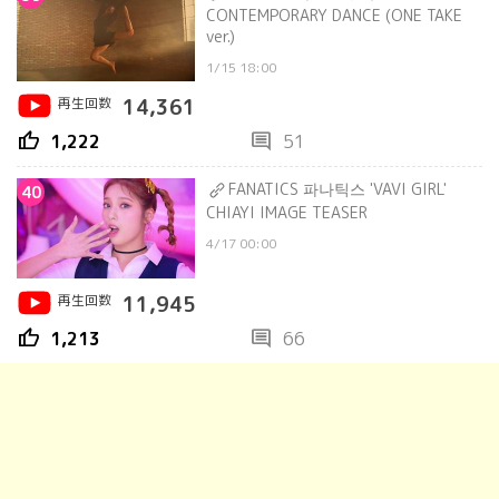
CONTEMPORARY DANCE (ONE TAKE
ver.)
1/15 18:00
再生回数
14,361
thumb_up
comment
1,222
51
FANATICS 파나틱스 'VAVI GIRL'
40
CHIAYI IMAGE TEASER
4/17 00:00
再生回数
11,945
thumb_up
comment
1,213
66