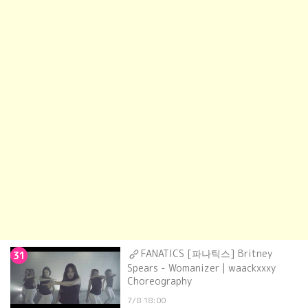
FANATICS [파나틱스] Britney
31
Spears - Womanizer | waackxxxy
Choreography
7/8 18:00