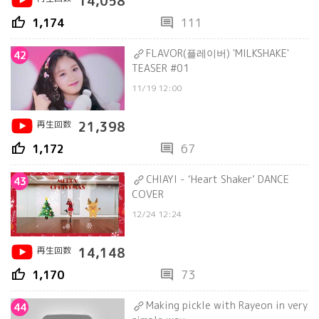
14,058
thumb_up
comment
1,174
111
FLAVOR(플레이버) 'MILKSHAKE'
42
TEASER #01
11/19 12:00
再生回数
21,398
thumb_up
comment
1,172
67
CHIAYI - ‘Heart Shaker’ DANCE
43
COVER
12/24 12:24
再生回数
14,148
thumb_up
comment
1,170
73
Making pickle with Rayeon in very
44