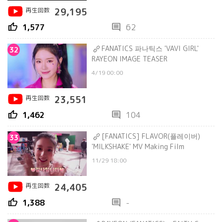
再生回数
29,195
thumb_up
comment
1,577
62
FANATICS 파나틱스 'VAVI GIRL'
32
RAYEON IMAGE TEASER
4/19 00:00
再生回数
23,551
thumb_up
comment
1,462
104
[FANATICS] FLAVOR(플레이버)
33
'MILKSHAKE' MV Making Film
11/29 18:00
再生回数
24,405
thumb_up
comment
1,388
-