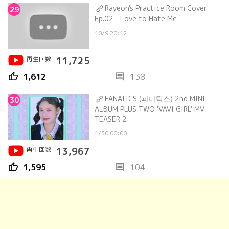
Rayeon's Practice Room Cover
29
Ep.02 : Love to Hate Me
10/9 20:12
再生回数
11,725
thumb_up
comment
1,612
138
FANATICS (파나틱스) 2nd MINI
30
ALBUM PLUS TWO 'VAVI GIRL' MV
TEASER 2
4/30 00:00
再生回数
13,967
thumb_up
comment
1,595
104