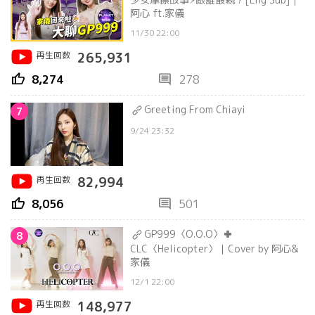
阿心 ft.家儀
11/30 22:00
再生回数
265,931
thumb_up
comment
8,274
278
Greeting From Chiayi
7
9/24 23:32
再生回数
82,994
thumb_up
comment
8,056
501
GP999〈O.O.O〉✚
8
CLC〈Helicopter〉｜Cover by 阿心&
家儀
12/1 22:00
再生回数
148,977