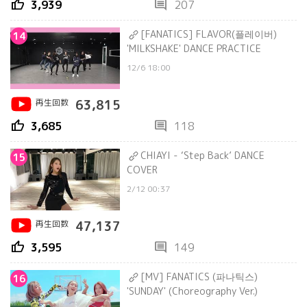
thumb_up
comment
3,939
207
[FANATICS] FLAVOR(플레이버)
14
'MILKSHAKE' DANCE PRACTICE
12/6 18:00
再生回数
63,815
thumb_up
comment
3,685
118
CHIAYI - ‘Step Back’ DANCE
15
COVER
2/12 00:37
再生回数
47,137
thumb_up
comment
3,595
149
[MV] FANATICS (파나틱스)
16
'SUNDAY' (Choreography Ver.)