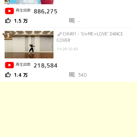
再生回数
886,275
thumb_up
comment
1.5 万
-
CHIAYI - 'U+ME=LOVE' DANCE
3
COVER
11/20 12:42
再生回数
218,584
thumb_up
comment
1.4 万
340