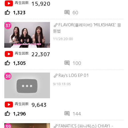
再生回数
15,920
thumb_up
comment
1,323
60
FLAVOR(플레이버) 'MILKSHAKE' 응
37
원법
11/26 20:00
再生回数
22,307
thumb_up
comment
1,305
100
Ray's LOG EP 01
38
9/18 13:05
再生回数
9,643
thumb_up
comment
1,296
144
FANATICS (파나틱스) CHIAYI -
39