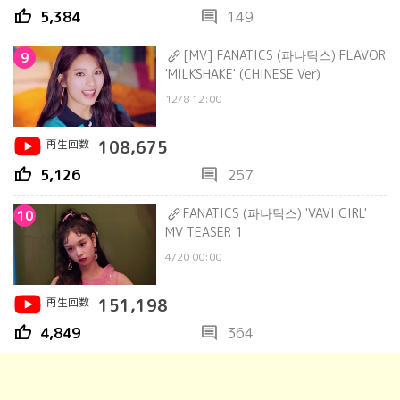
thumb_up
comment
5,384
149
[MV] FANATICS (파나틱스) FLAVOR
9
'MILKSHAKE' (CHINESE Ver)
12/8 12:00
再生回数
108,675
thumb_up
comment
5,126
257
FANATICS (파나틱스) 'VAVI GIRL'
10
MV TEASER 1
4/20 00:00
再生回数
151,198
thumb_up
comment
4,849
364