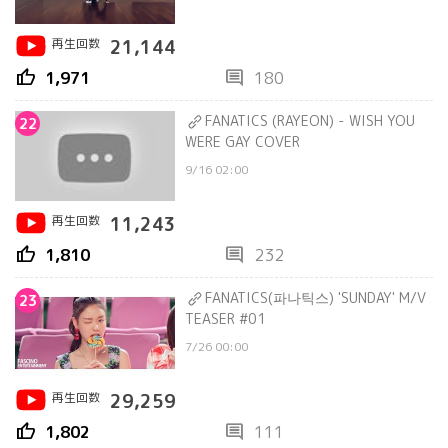
再生回数
21,144
thumb_up
comment
1,971
180
FANATICS (RAYEON) - WISH YOU
22
WERE GAY COVER
9/16 02:00
再生回数
11,243
thumb_up
comment
1,810
232
FANATICS(파나틱스) 'SUNDAY' M/V
23
TEASER #01
7/26 00:00
再生回数
29,259
thumb_up
comment
1,802
111