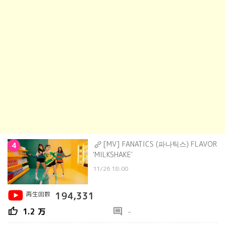
[MV] FANATICS (파나틱스) FLAVOR
4
'MILKSHAKE'
11/26 18:00
再生回数
194,331
thumb_up
comment
1.2 万
-