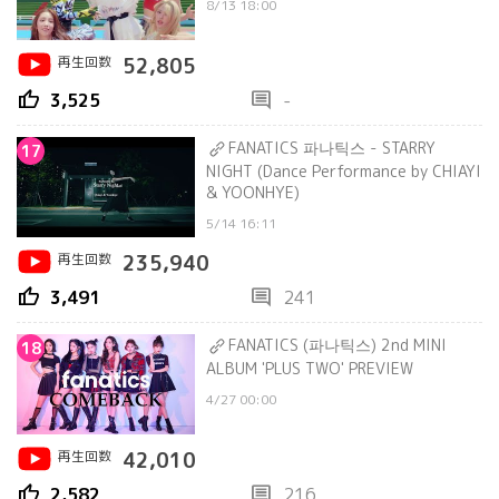
8/13 18:00
再生回数
52,805
thumb_up
comment
3,525
-
FANATICS 파나틱스 - STARRY
17
NIGHT (Dance Performance by CHIAYI
& YOONHYE)
5/14 16:11
再生回数
235,940
thumb_up
comment
3,491
241
FANATICS (파나틱스) 2nd MINI
18
ALBUM 'PLUS TWO' PREVIEW
4/27 00:00
再生回数
42,010
thumb_up
comment
2,582
216