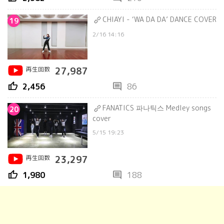
CHIAYI - ‘WA DA DA’ DANCE COVER
19
2/16 14:16
再生回数
27,987
thumb_up
comment
2,456
86
FANATICS 파나틱스 Medley songs
20
cover
5/15 19:23
再生回数
23,297
thumb_up
comment
1,980
188