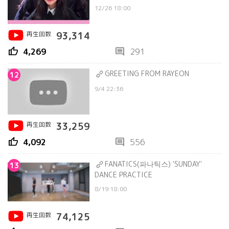
12/26 18:00
再生回数
93,314
thumb_up
comment
4,269
291
GREETING FROM RAYEON
12
9/4 22:36
再生回数
33,259
thumb_up
comment
4,092
556
FANATICS(파나틱스) 'SUNDAY'
13
DANCE PRACTICE
8/19 18:00
再生回数
74,125