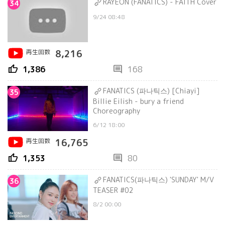
RAYEON (FANATICS) - FAITH Cover
34
9/24 08:48
再生回数
8,216
thumb_up
comment
1,386
168
FANATICS (파나틱스) [Chiayi]
35
Billie Eilish - bury a friend
Choreography
6/12 18:00
再生回数
16,765
thumb_up
comment
1,353
80
FANATICS(파나틱스) 'SUNDAY' M/V
36
TEASER #02
8/2 00:00