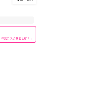
お気に入り機能とは？