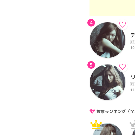
4
🇰
16
5
🇰
17
投票ランキング（全
1