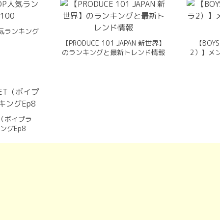
人気ランキング
0
【PRODUCE 101 JAPAN 新世界】
【BOY
のランキングと最新トレンド情報
2）】メ
ET（ボイプラ
ングEp8