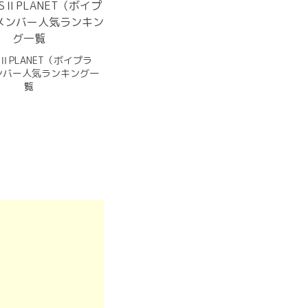
SⅡPLANET（ボイプラ
ンバー人気ランキング一
覧