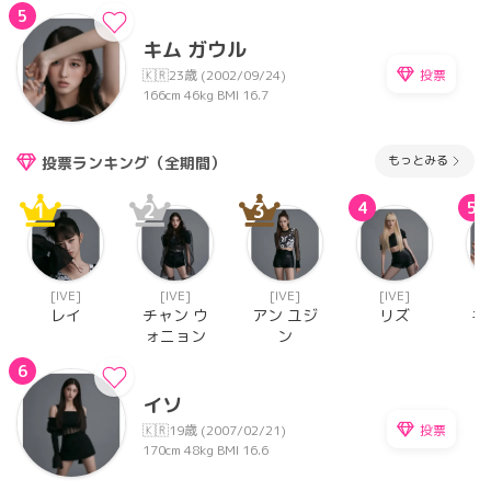
5
キム ガウル
投票
🇰🇷
23歳 (2002/09/24)
166cm
46kg
BMI 16.7
もっとみる
投票ランキング（全期間）
1
2
3
4
5
[IVE]
[IVE]
[IVE]
[IVE]
レイ
チャン ウ
アン ユジ
リズ
キ
ォニョン
ン
6
イソ
投票
🇰🇷
19歳 (2007/02/21)
170cm
48kg
BMI 16.6