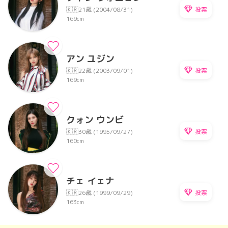
投票
🇰🇷
21歳 (2004/08/31)
169cm
アン ユジン
投票
🇰🇷
22歳 (2003/09/01)
169cm
クォン ウンビ
投票
🇰🇷
30歳 (1995/09/27)
160cm
チェ イェナ
投票
🇰🇷
26歳 (1999/09/29)
163cm