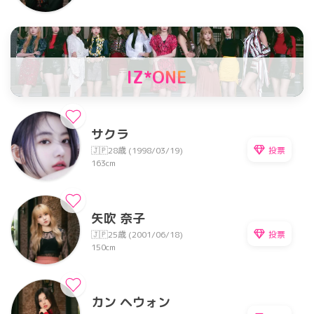
IZ*ONE
サクラ
投票
🇯🇵
28歳 (1998/03/19)
163cm
矢吹 奈子
投票
🇯🇵
25歳 (2001/06/18)
150cm
カン ヘウォン