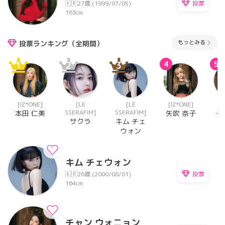
投票
🇰🇷
27歳 (1999/07/05)
163cm
もっとみる
投票ランキング（全期間）
1
2
3
4
5
[IZ*ONE]
[LE
[LE
[IZ*ONE]
[I
SSERAFIM]
SSERAFIM]
本田 仁美
矢吹 奈子
チ
サクラ
キム チェ
ウォン
キム チェウォン
投票
🇰🇷
26歳 (2000/08/01)
164cm
チャン ウォニョン