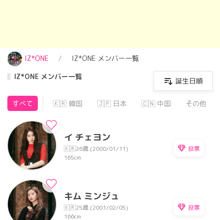
IZ*ONE
IZ*ONE メンバー一覧
IZ*ONE メンバー一覧
誕生日順
すべて
🇰🇷 韓国
🇯🇵 日本
🇨🇳 中国
その他
イ チェヨン
投票
🇰🇷
26歳 (2000/01/11)
165cm
キム ミンジュ
投票
🇰🇷
25歳 (2001/02/05)
166cm