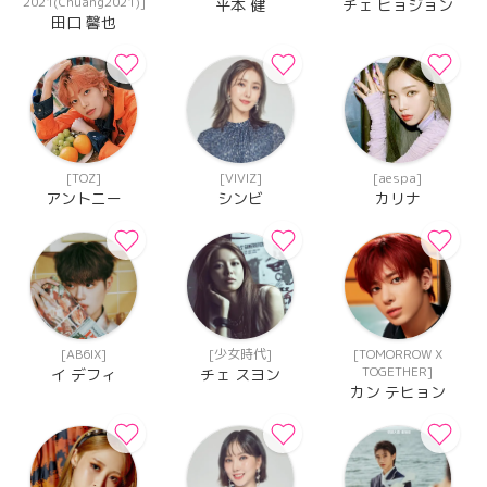
2021(Chuang2021)]
平本 健
チェ ヒョジョン
田口 馨也
[TOZ]
[VIVIZ]
[aespa]
アントニー
シンビ
カリナ
[AB6IX]
[少女時代]
[TOMORROW X
TOGETHER]
イ デフィ
チェ スヨン
カン テヒョン