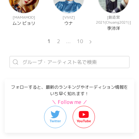
[MAMAMOO]
[VIVIZ]
[創造営
2021(Chuang2021)]
ムン ビョリ
ウナ
李沛洋
1
2
...
10
フォローすると、最新のランキングやオーディション情報を
いち早く知れます！
＼ Follow me ／
Twitter
YouTube