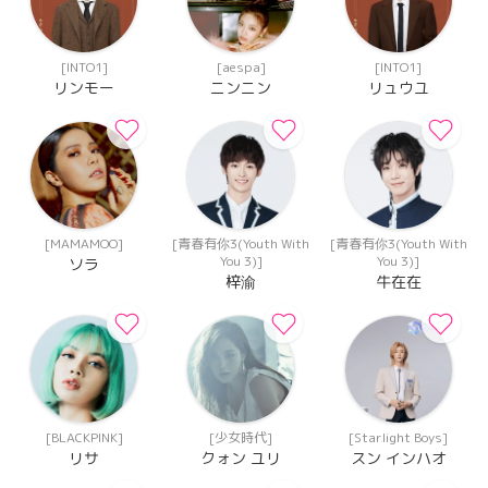
[INTO1]
[aespa]
[INTO1]
リンモー
ニンニン
リュウユ
[MAMAMOO]
[青春有你3(Youth With
[青春有你3(Youth With
You 3)]
You 3)]
ソラ
梓渝
牛在在
[BLACKPINK]
[少女時代]
[Starlight Boys]
リサ
クォン ユリ
スン インハオ