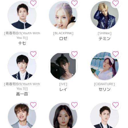
[青春有你3(Youth With
[BLACKPINK]
[SHINee]
You 3)]
ロゼ
テミン
十七
[青春有你3(Youth With
[IVE]
[CIGNATURE]
You 3)]
レイ
セリン
高一百