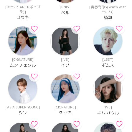
[BOYS PLANET(ボイプ
[UNIS]
[青春有你3(Youth With
ラ)]
You 3)]
ベル
ユウキ
杨淘
[CIGNATURE]
[IVE]
[L5ST]
ムン チェソル
イソ
ボムス
[ASIA SUPER YOUNG]
[CIGNATURE]
[IVE]
シン
ク セミ
キム ガウル