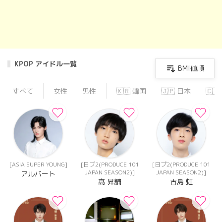
KPOP アイドル一覧
BMI値順
すべて
女性
男性
🇰🇷 韓国
🇯🇵 日本
🇨
[ASIA SUPER YOUNG]
[日プ2(PRODUCE 101
[日プ2(PRODUCE 101
JAPAN SEASON2)]
JAPAN SEASON2)]
アルバート
髙 昇舗
古島 虹