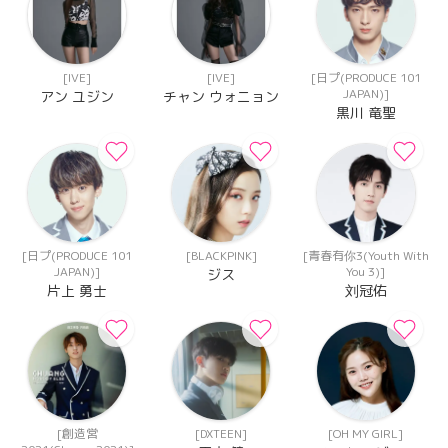
[IVE]
[IVE]
[日プ(PRODUCE 101
JAPAN)]
アン ユジン
チャン ウォニョン
黒川 竜聖
[日プ(PRODUCE 101
[BLACKPINK]
[青春有你3(Youth With
JAPAN)]
You 3)]
ジス
片上 勇士
刘冠佑
[創造営
[DXTEEN]
[OH MY GIRL]