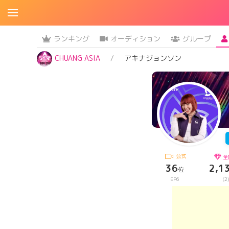
ランキング
オーディション
グループ
CHUANG ASIA
アキナジョンソン
公式
全
36
2,1
位
EP6
(2