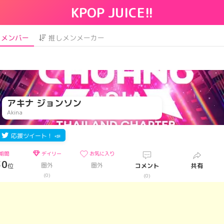
KPOP JUICE!!
メンバー
推しメンメーカー
アキナ ジョンソン
Akina
応援ツイート！ 📣
期間
デイリー
お気に入り
30
圏外
圏外
位
コメント
共有
)
(0)
(0)