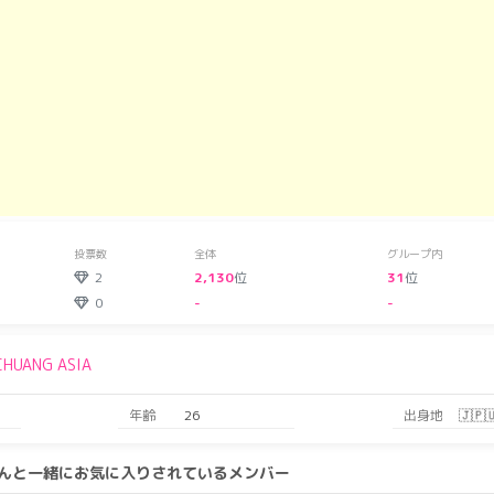
投票数
全体
グループ内
2
2,130
位
31
位
0
-
-
CHUANG ASIA
年齢
26
出身地
🇯🇵
ンさんと一緒にお気に入りされているメンバー