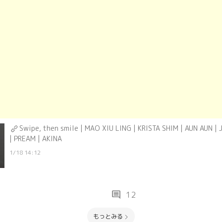
Swipe, then smile | MAO XIU LING | KRISTA SHIM | AUN AUN |
| PREAM | AKINA
1/18 14:12
comment
12
もっとみる