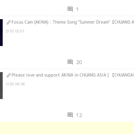
comment
1
Focus Cam (AKINA)：Theme Song "Summer Dream"【CHUANG 
2/12 12:51
comment
20
Please love and support AKINA in CHUANG ASIA | 【CHUANG
1/25 16:16
comment
12