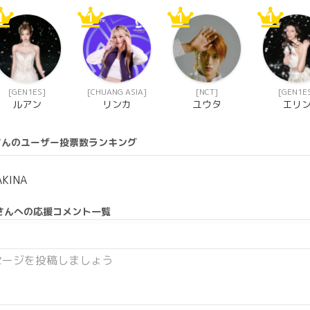
1
1
1
1
[GEN1ES]
[CHUANG ASIA]
[NCT]
[GEN1E
ルアン
リンカ
ユウタ
エリ
さんのユーザー投票数ランキング
AKINA
さんへの応援コメント一覧