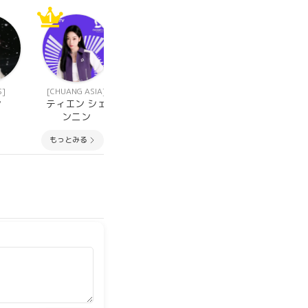
1
1
1
S]
[CHUANG ASIA]
[GEN1ES]
[GEN1ES]
ン
ティエン シェ
ゼン シェヤウ
ワンクー
ンニン
もっとみる