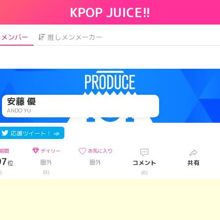
KPOP JUICE!!
メンバー
推しメンメーカー
安藤 優
ANDO YU
応援ツイート！ 📣
期間
デイリー
お気に入り
97
圏外
圏外
位
コメント
共有
)
(0)
(0)