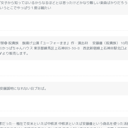
プ女子から知ってはいるからなるほどとは思ったけどかなり難しい楽曲ばかりだろう
いうとこでやっぱり１度は観たい
解禁🔴 呪貴族 旗揚げ公演『ユーフォーまま』 作・演出ﾎｶ 安藤優（呪貴族） 10月1
京おかっぱちゃんハウス 東京都練馬区上石神井3-30-8 西武新宿線上石神井駅北口よ
）🌠より販売します。
安藤誠明になれない日プおば。
家だった… 極左で反米といえば中核派 中核派といえば安藤優という偽名を使った活