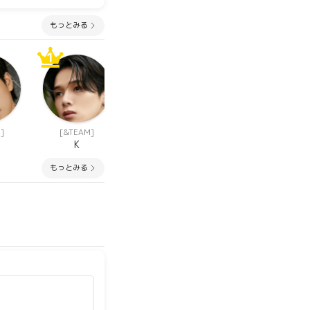
もっとみる
1
1
1
]
[&TEAM]
[IZ*ONE]
[IZ*ONE]
K
本田 仁美
矢吹 奈子
もっとみる