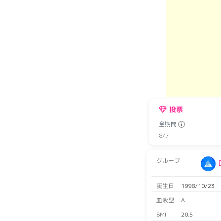
投票
全期間
8/7
グループ
誕生日
1998/10/23
血液型
A
BMI
20.5