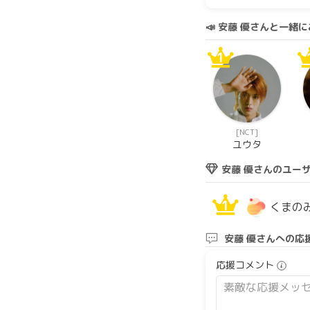
📣 安藤 優さんと一
1
[NCT]
ユウタ
安藤 優さんのユー
1
くまの
安藤 優さんへの応
応援コメント