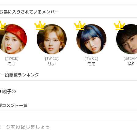
緒にお気に入りされているメンバー
1
1
1
1
[TWICE]
[TWICE]
[TWICE]
[&TEAM
ミナ
サナ
モモ
TAKI
ザー投票数ランキング
み親子⚾
援コメント一覧