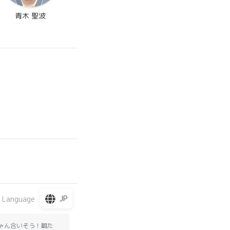
青木 聖波
JP
 Language
ゃん合いそう！観た