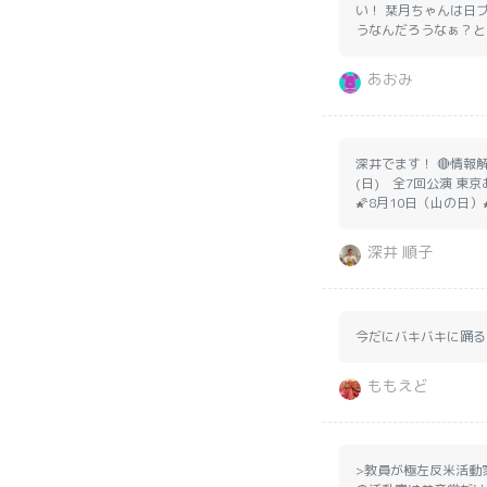
い！ 栞月ちゃんは日
うなんだろうなぁ？と
あおみ
深井でます！ 🔴情報
(日) 全7回公演 東
🌠8月10日（山の日
深井 順子
今だにバキバキに踊る
ももえど
>教員が極左反米活動