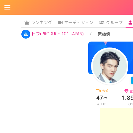
ランキング
オーディション
グループ
日プ(PRODUCE 101 JAPAN)
安藤優
公式
全
47
1,8
位
WEEK6
(11