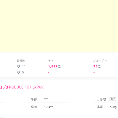
投票数
全体
グループ内
11
1,897
位
35
位
0
-
-
日プ(PRODUCE 101 JAPAN)
年齢
27
出身地
🇯🇵
身長
178cm
体重
65kg