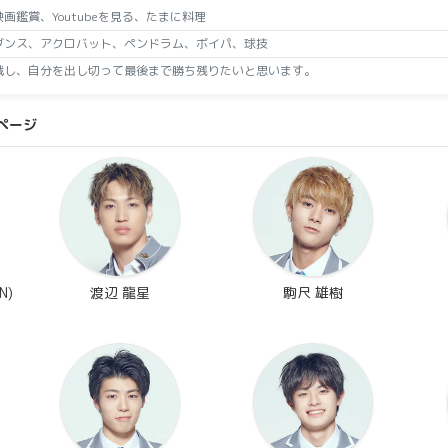
画鑑賞、Youtubeを見る、たまに料理
ダンス、アクロバット、ペンドラム、ボイパ、球技
戦し、自分を出し切って最後まで勝ち残りたいと思います。
ページ
N)
渡辺 龍星
駒尺 雄樹