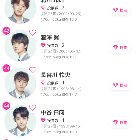
2
投票数 :
投票
🇯🇵
23歳 (2002/09/29)
170cm
52kg
BMI 18.0
42
瀧澤 翼
2
投票数 :
投票
🇯🇵
23歳 (2003/03/02)
177cm
60kg
BMI 19.2
44
長谷川 怜央
1
投票数 :
投票
🇯🇵
27歳 (1998/08/14)
176cm
55kg
BMI 17.8
44
中谷 日向
1
投票数 :
投票
🇯🇵
27歳 (1998/09/15)
173cm
57kg
BMI 19.0