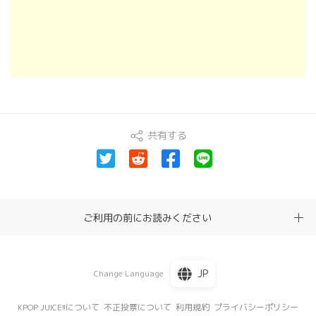
共有する
ご利用の前にお読みください
JP
Change Language
KPOP JUICE!!について
不正投票について
利用規約
プライバシーポリシー