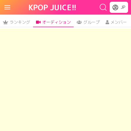
KPOP JUICE!!
JP
ランキング
オーディション
グループ
メンバー