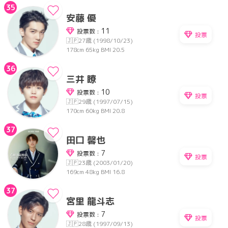
35
安藤 優
11
投票数 :
投票
🇯🇵
27歳 (1998/10/23)
178cm
65kg
BMI 20.5
36
三井 瞭
10
投票数 :
投票
🇯🇵
29歳 (1997/07/15)
170cm
60kg
BMI 20.8
37
田口 馨也
7
投票数 :
投票
🇯🇵
23歳 (2003/01/20)
169cm
48kg
BMI 16.8
37
宮里 龍斗志
7
投票数 :
投票
🇯🇵
28歳 (1997/09/13)