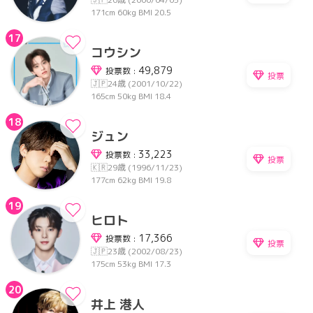
171cm
60kg
BMI 20.5
17
コウシン
49,879
投票数 :
投票
🇯🇵
24歳 (2001/10/22)
165cm
50kg
BMI 18.4
18
ジュン
33,223
投票数 :
投票
🇰🇷
29歳 (1996/11/23)
177cm
62kg
BMI 19.8
19
ヒロト
17,366
投票数 :
投票
🇯🇵
23歳 (2002/08/23)
175cm
53kg
BMI 17.3
20
井上 港人