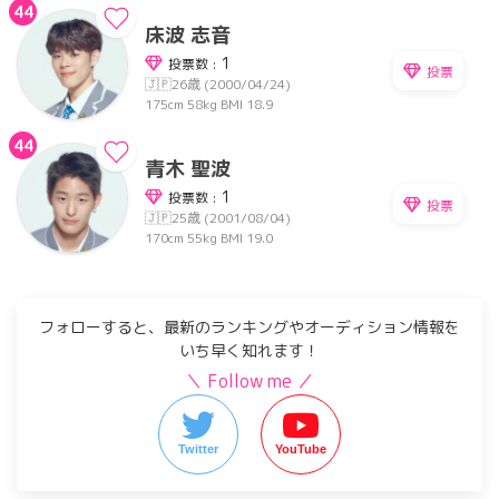
44
床波 志音
1
投票数 :
投票
🇯🇵
26歳 (2000/04/24)
175cm
58kg
BMI 18.9
44
青木 聖波
1
投票数 :
投票
🇯🇵
25歳 (2001/08/04)
170cm
55kg
BMI 19.0
フォローすると、最新のランキングやオーディション情報を
いち早く知れます！
＼ Follow me ／
Twitter
YouTube