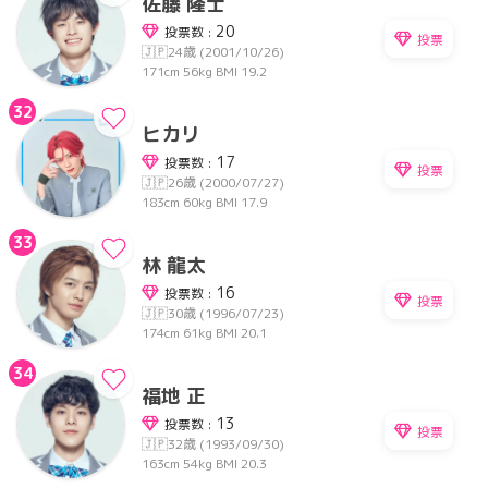
佐藤 隆士
20
投票数 :
投票
🇯🇵
24歳 (2001/10/26)
171cm
56kg
BMI 19.2
32
ヒカリ
17
投票数 :
投票
🇯🇵
26歳 (2000/07/27)
183cm
60kg
BMI 17.9
33
林 龍太
16
投票数 :
投票
🇯🇵
30歳 (1996/07/23)
174cm
61kg
BMI 20.1
34
福地 正
13
投票数 :
投票
🇯🇵
32歳 (1993/09/30)
163cm
54kg
BMI 20.3