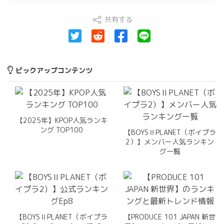
共有する
ピックアップコンテンツ
【2025年】KPOP人気ランキ
ング TOP100
【BOYSⅡPLANET（ボイプラ
2）】メンバー人気ランキン
グ一覧
【BOYSⅡPLANET（ボイプラ
【PRODUCE 101 JAPAN 新世