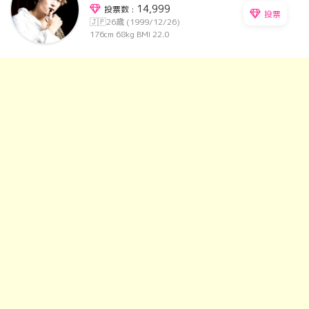
14,999
投票数 :
投票
🇯🇵
26歳 (1999/12/26)
176cm
68kg
BMI 22.0