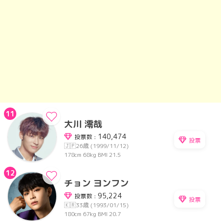
11
大川 澪哉
140,474
投票数 :
投票
🇯🇵
26歳 (1999/11/12)
178cm
68kg
BMI 21.5
12
チョン ヨンフン
95,224
投票数 :
投票
🇰🇷
33歳 (1993/01/15)
180cm
67kg
BMI 20.7