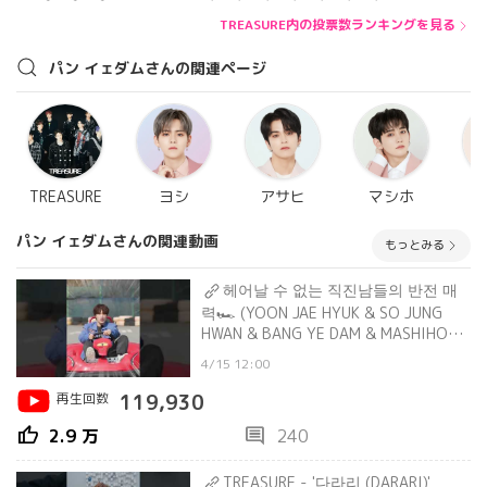
TREASURE内の投票数ランキングを見る
パン イェダムさんの関連ページ
TREASURE
ヨシ
アサヒ
マシホ
パン イェダムさんの関連動画
もっとみる
헤어날 수 없는 직진남들의 반전 매
력🏎 (YOON JAE HYUK & SO JUNG
HWAN & BANG YE DAM & MASHIHO
ver.)
4/15 12:00
再生回数
119,930
thumb_up
comment
2.9 万
240
TREASURE - '다라리 (DARARI)'