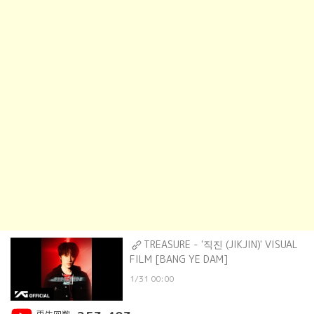
TREASURE - '직진 (JIKJIN)' VISUAL
FILM [BANG YE DAM]
1/31 00:00