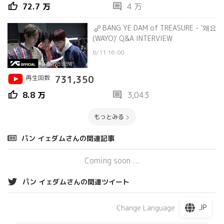
thumb_up
comment
72.7 万
4 万
BANG YE DAM of TREASURE - '왜요
(WAYO)' Q&A INTERVIEW
6/11 16:00
再生回数
731,350
thumb_up
comment
8.8 万
3,043
もっとみる
パン イェダムさんの関連記事
Coming soon ...
パン イェダムさんの関連ツイート
JP
Change Language