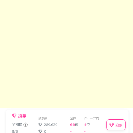
投票
投票数
全体
グループ内
全期間
289,629
66
位
4
位
投票
8/6
0
-
-