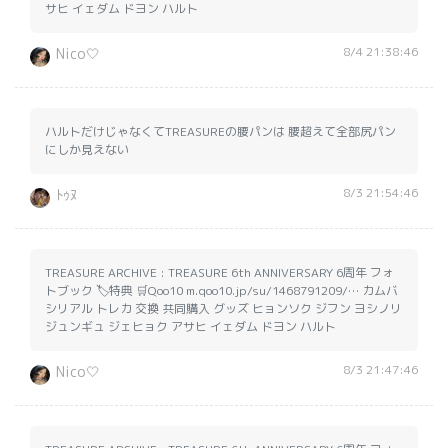
サヒ イェダム ドヨン ハルト
8/4 21:38:46
Nico🤍
ハルトだけじゃなくてTREASUREの腰パンは 腰超えて全部尻パン
にしか見えない
8/3 21:54:46
ﾄｩﾇ
TREASURE ARCHIVE : TREASURE 6th ANNIVERSARY 6周年 フォ
トブック 🏷️特典 🛒Qoo10 m.qoo10.jp/su/1468791209/… カムバ
シリアル トレカ 交換 共同購入 グッズ ヒョンソク ジフン ヨシノリ
ジュンギュ ジェヒョク アサヒ イェダム ドヨン ハルト
8/3 21:47:46
Nico🤍