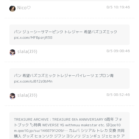
8/5 10:19:46
Nico🤍
パン ジューシーサマーピンク トレジャー 希望バズコズミック
pic.x.com/MFBpzrjR38
8/5 09:08:46
slala(ｽﾗﾗ)
パン 希望バズコズミック トレジャーパイレーツ エプロン青
pic.x.com/oJB12z0bMn
8/5 08:52:46
slala(ｽﾗﾗ)
TREASURE ARCHIVE : TREASURE 6th ANNIVERSARY 6周年 フォ
トブック 🏷️特典 WEVERSE YG withmuu makestar etc. 🛒Qoo10
m.qoo10.jp/su/1468791209/… カムバ シリアル トレカ 交換 共同
購入 グッズ ヒョンソク ジフン ヨシノリ ジュンギュ ジェヒョク ア