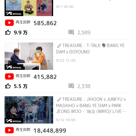
8/1 16:00
再生回数
585,862
thumb_up
comment
9.9 万
2,589
TREASURE : T-TALK 🗣'BANG YE
DAM x DOYOUNG'
6/22 12:00
再生回数
415,882
thumb_up
comment
5.5 万
2,338
TREASURE : JIHOON x JUNKYU x
MASHIHO x BANG YE DAM x PARK
JEONG WOO - '왜요 (WAYO)' LIVE
VIDEO
6/12 16:00
再生回数
18,448,899