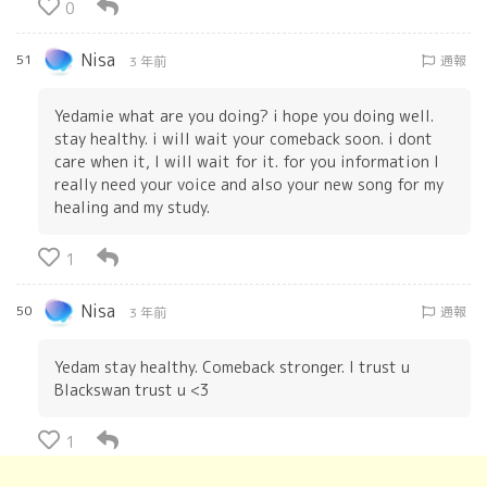
0
Nisa
51
通報
3 年前
Yedamie what are you doing? i hope you doing well.
stay healthy. i will wait your comeback soon. i dont
care when it, I will wait for it. for you information I
really need your voice and also your new song for my
healing and my study.
1
Nisa
50
通報
3 年前
Yedam stay healthy. Comeback stronger. I trust u
Blackswan trust u <3
1