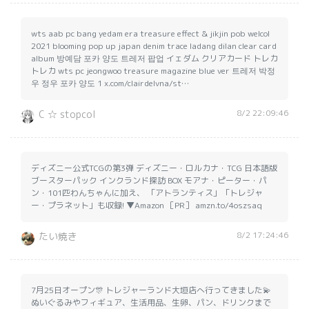
wts aab pc bang yedam era treasure effect & jikjin pob welcol
2021 blooming pop up japan denim trace ladang dilan clear card
album 방예담 포카 양도 트레저 팝업 イェダム クリアカード トレカ
トレカ wts pc jeongwoo treasure magazine blue ver 트레저 박정
우 정우 포카 양도 1 x.com/clairdelvna/st…
8/2 22:09:46
C ☆ stopcol
ディズニー公式TCGの第3弾 ディズニー・ロルカナ・TCG 日本語版
ブースターパック インクランド探訪 BOX モアナ・ピーター・パ
ン・101匹わんちゃんに加え、 「アトランティス」「トレジャ
ー・プラネット」も収録! ▼Amazon ［PR］ amzn.to/4oszsaq
8/2 17:24:46
たい焼き
7月25日オープン🎊 トレジャーランド大垣店へ行ってきました💫
ぬいぐるみやフィギュア、生活用品、生卵、パン、ドリンクまで