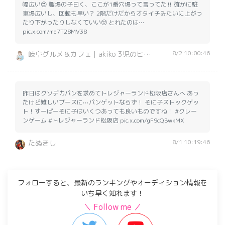
幅広い😍 職場の子曰く、ここが1番穴場って言ってた‼️ 確かに駐
車場広いし、回転も早い？ 2階だけだからオタイチみたいに上がっ
たり下がったりしなくていい🥺 とれたのは…
pic.x.com/me7T28MV38
8/2 10:00:46
岐阜グルメ＆カフェ｜akiko 3児のヒロイン
昨日はクソデカパンを求めてトレジャーランド松阪店さんへ あっ
たけど難しいブースに⋯パンゲットならず！ そに子ストックゲッ
ト！すーぱーそに子はいくつあっても良いものですね！ #クレー
ンゲーム #トレジャーランド松阪店 pic.x.com/gF9cQBwkMX
8/1 10:19:46
たぬきし
フォローすると、最新のランキングやオーディション情報を
いち早く知れます！
＼ Follow me ／