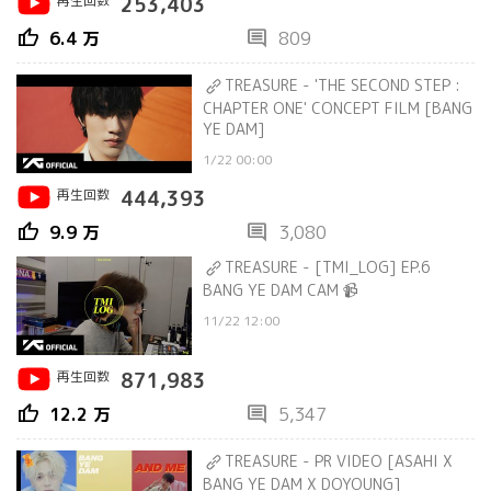
再生回数
253,403
thumb_up
comment
6.4 万
809
TREASURE - 'THE SECOND STEP :
CHAPTER ONE' CONCEPT FILM [BANG
YE DAM]
1/22 00:00
再生回数
444,393
thumb_up
comment
9.9 万
3,080
TREASURE - [TMI_LOG] EP.6
BANG YE DAM CAM 📹
11/22 12:00
再生回数
871,983
thumb_up
comment
12.2 万
5,347
TREASURE - PR VIDEO [ASAHI X
BANG YE DAM X DOYOUNG]