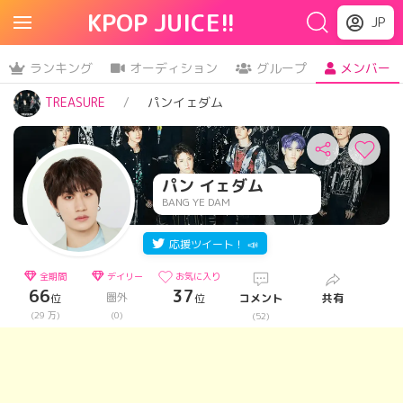
KPOP JUICE!!
JP
ランキング
オーディション
グループ
メンバー
TREASURE
パンイェダム
パン イェダム
BANG YE DAM
応援ツイート！ 📣
全期間
デイリー
お気に入り
66
37
圏外
位
位
コメント
共有
(29 万)
(0)
(52)