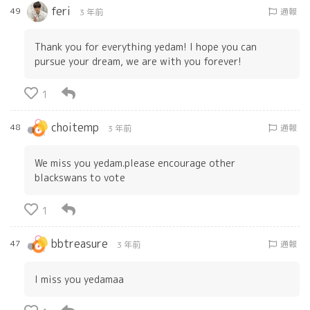
feri
49
通報
3 年前
Thank you for everything yedam! I hope you can
pursue your dream, we are with you forever!
1
choitemp
48
通報
3 年前
We miss you yedam.please encourage other
blackswans to vote
1
bbtreasure
47
通報
3 年前
I miss you yedamaa