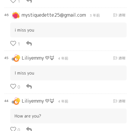
1
mystiquedette25@gmail.com
46
通報
3 年前
i miss you
1
Liliyemmy 💛🦊
45
通報
4 年前
I miss you
0
Liliyemmy 💛🦊
44
通報
4 年前
How are you?
0