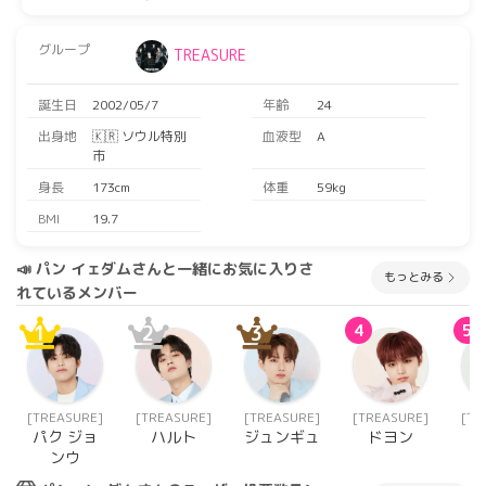
グループ
TREASURE
誕生日
2002/05/7
年齢
24
出身地
🇰🇷 ソウル特別
血液型
A
市
身長
173cm
体重
59kg
BMI
19.7
📣 パン イェダムさんと一緒にお気に入りさ
もっとみる
れているメンバー
1
2
3
4
5
[TREASURE]
[TREASURE]
[TREASURE]
[TREASURE]
[TR
パク ジョ
ハルト
ジュンギュ
ドヨン
ンウ