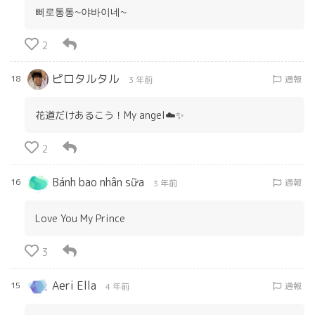
삐로통통~야바이네~
2
ピロタルタル
18
通報
3 年前
花道だけあるこう！My angel☁️✨
2
Bánh bao nhân sữa
16
通報
3 年前
Love You My Prince
3
Aeri Ella
15
通報
4 年前