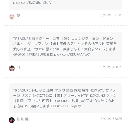
pic.x.com/5zZNEpm3qA
8/9 19:52:25
💖
TREASURE 顔アクキー 交換 【譲】ヒョンソク ヨシ ドヨン
ハルト ジョンファン 【求】画像のアサヒ＞その他アサヒ 有明手
渡しor郵送 アサヒの顔アクキー集まらなくて大変求めております
😭😭😭 #TREASURE交換 pic.x.com/KDUPAAFq0Y
8/9 19:48:25
ひ
TREASURE トロッコ 座席 ポンカ 動画 買取 福井 NEW WAV ザステ
ージ ザステ 8/9福井公演 【求】アリーナA1付近 DOYOUNG ファン
サ動画 【ファンサ内容】 DOYOUNG 5秒見つめて お心当たりのあ
る方はDMお願いします🙇🏻‍♀️ #treasure買取
8/9 19:38:25
取引垢