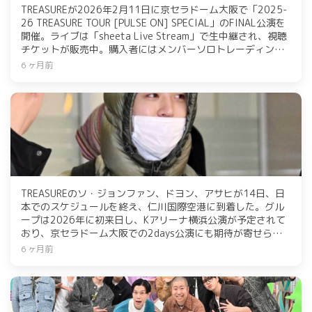
TREASUREが2026年2月11日に京セラドーム大阪で「2025-
26 TREASURE TOUR [PULSE ON] SPECIAL」のFINAL公演を
開催。ライブは「sheeta Live Stream」で生中継され、視聴
チケットが販売中。購入者にはメンバーソロトレーディング
カードがプレゼントされる。TREASUREはYG
6 ヶ月前
ENTERTAINMENT所属の10人組ボーイズグループで、過去の
日本ツアーでは多くのファンを動員した実績がある。
TREASUREのソ・ジョンファン、ドヨン、アサヒが14日、日
本でのスケジュールを終え、仁川国際空港に到着した。グル
ープは2026年に初来日し、Kアリーナ横浜公演が予定されて
おり、京セラドーム大阪での2days公演にも期待が寄せられ
ている。また、3rdミニアルバム「LOVE PULSE」がオリコン
6 ヶ月前
週間アルバムランキングで1位を獲得した。