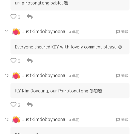
uri pirotongtong babie, 🥰
3
Justkimdobbynoona
14
通報
4 年前
Everyone cheered KDY with lovely comment please 😊
3
Justkimdobbynoona
13
通報
4 年前
ILY Kim Doyoung, our Ppirotongtong 🥰🥰🥰
2
Justkimdobbynoona
12
通報
4 年前