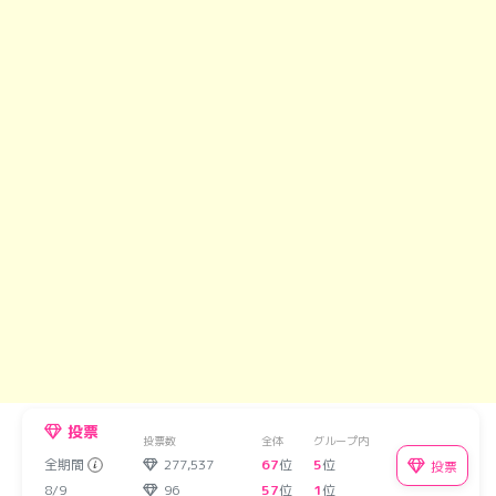
投票
投票数
全体
グループ内
全期間
277,537
67
位
5
位
投票
8/9
96
57
位
1
位