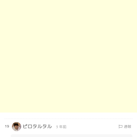
ピロタルタル
19
通報
3 年前