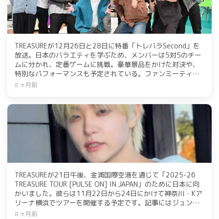
TREASUREが12月26日と28日に特番「トレバラSecond」を
放送。日本のバラエティを学ぶため、メンバーは5対5のチー
ムに分かれ、定番ゲームに挑戦。豪華景品をかけた対決や、
特別なパフォーマンスも予定されている。ファンミーティン
グやツアーも控え、さらなる活躍が期待される。
8 ヶ月前
TREASUREが21日午後、金浦国際空港を通じて「2025-26
TREASURE TOUR [PULSE ON] IN JAPAN」のために日本に向
かいました。彼らは11月22日から24日にかけて神奈川・Kア
リーナ横浜でツアーを開催する予定です。記事にはジュンギ
ュ、ユン・ジェヒョク、ドヨンの名前が挙げられています。
8 ヶ月前