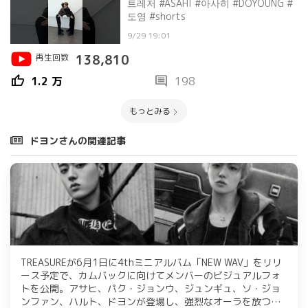
트레저 #ASAHI #아사히 #DOYOUNG #
도영 #shorts
9/29 19:01
再生回数
138,810
thumb_up
comment
1.2 万
198
もっとみる
ドヨンさんの関連記事
TREASUREが6月1日に4thミニアルバム「NEW WAV」をリリ
ース予定で、カムバックに向けてメンバーのビジュアルフォ
トを公開。アサヒ、パク・ジョンウ、ジュンギュ、ソ・ジョ
ンファン、ハルト、ドヨンが登場し、強烈なオーラを放つ姿