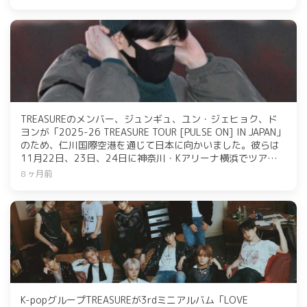
また、TREASUREはコスメブランド「MENOKIN」のイベント
にも出席しています。
TREASUREのメンバー、ジュンギュ、ユン・ジェヒョク、ド
ヨンが「2025-26 TREASURE TOUR [PULSE ON] IN JAPAN」
のため、仁川国際空港を通じて日本に向かいました。彼らは
11月22日、23日、24日に神奈川・Kアリーナ横浜でツアーを
開催予定です。
8 ヶ月前
K-popグループTREASUREが3rdミニアルバム「LOVE