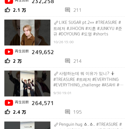
再生回数
232,258
thumb_up
comment
2.1 万
211
LIKE SUGAR pt.2🍬 #TREASURE #
트레저 #JIHOON #지훈 #JUNKYU #준
규 #DOYOUNG #도영 #shorts
10/26 13:00
再生回数
249,652
thumb_up
comment
2 万
214
사랑하는데 뭐 이유가 있니? 🤷
#TREASURE #트레저 #EVERYTHING
#EVERYTHING_challenge #ASAHI #아
사히 #DOYOUNG #도영 #shorts
9/30 19:01
再生回数
264,571
thumb_up
comment
2.4 万
195
Penguin hug 🐧..🐧.. #TREASURE #