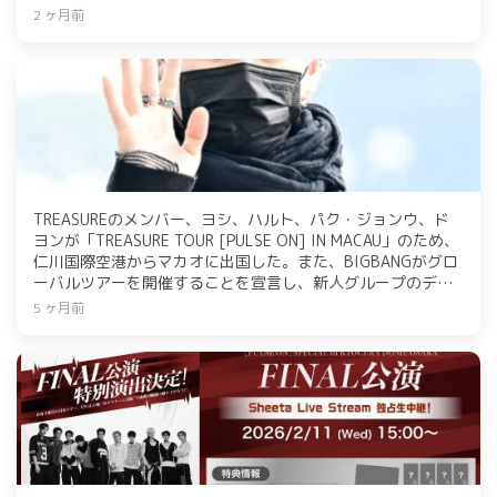
が話題に。カムバック後は、6月19日から21日までソウルで
2 ヶ月前
特別公演を開催し、日本各地でも公演を予定している。
TREASUREのメンバー、ヨシ、ハルト、パク・ジョンウ、ド
ヨンが「TREASURE TOUR [PULSE ON] IN MACAU」のため、
仁川国際空港からマカオに出国した。また、BIGBANGがグロ
ーバルツアーを開催することを宣言し、新人グループのデビ
ュー計画も発表。さらに、TREASUREは日本ツアー横浜公演
5 ヶ月前
のライブ音源をLIVE CDとしてリリースすることが決定した。