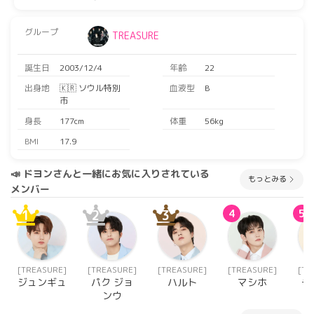
グループ
TREASURE
誕生日
2003/12/4
年齢
22
出身地
🇰🇷 ソウル特別
血液型
B
市
身長
177cm
体重
56kg
BMI
17.9
📣 ドヨンさんと一緒にお気に入りされている
もっとみる
メンバー
1
2
3
4
5
[TREASURE]
[TREASURE]
[TREASURE]
[TREASURE]
[TR
ジュンギュ
パク ジョ
ハルト
マシホ
チ
ンウ