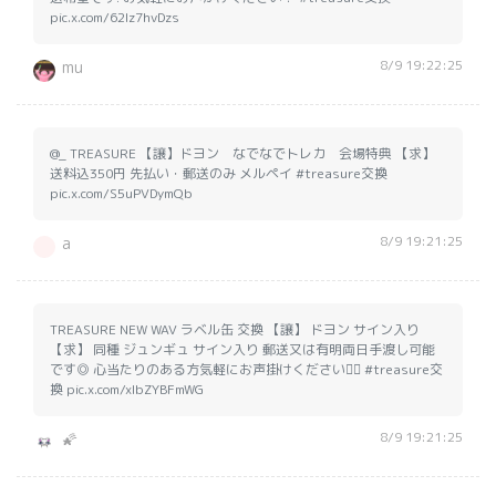
pic.x.com/62Iz7hvDzs
8/9 19:22:25
mu
@_ TREASURE 【譲】ドヨン なでなでトレカ 会場特典 【求】
送料込350円 先払い・郵送のみ メルペイ #treasure交換
pic.x.com/S5uPVDymQb
8/9 19:21:25
a
TREASURE NEW WAV ラベル缶 交換 【譲】 ドヨン サイン入り
【求】 同種 ジュンギュ サイン入り 郵送又は有明両日手渡し可能
です◎ 心当たりのある方気軽にお声掛けください🙇‍♀️ #treasure交
換 pic.x.com/xIbZYBFmWG
8/9 19:21:25
🌠