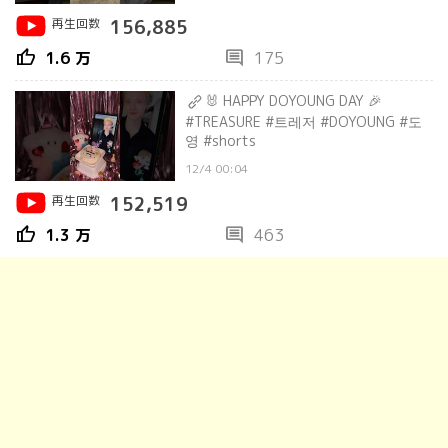
再生回数
156,885
thumb_up
comment
1.6 万
175
🐰 HAPPY DOYOUNG DAY 🎉
#TREASURE #트레저 #DOYOUNG #도
영 #shorts
12/4 00:04
再生回数
152,519
thumb_up
comment
1.3 万
463