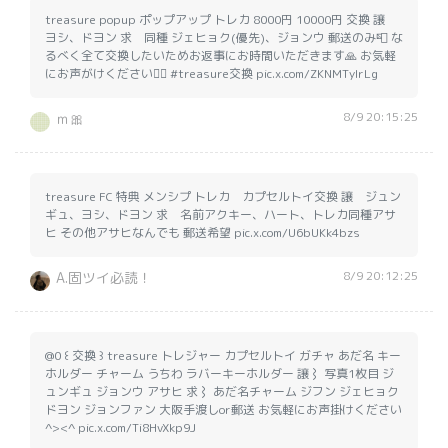
treasure popup ポップアップ トレカ 8000円 10000円 交換 譲
ヨシ、ドヨン 求 同種 ジェヒョク(優先)、ジョンウ 郵送のみ📮 な
るべく全て交換したいためお返事にお時間いただきます🙏 お気軽
にお声がけください🙇‍♀️ #treasure交換 pic.x.com/ZKNMTyIrLg
8/9 20:15:25
ｍ🎀
treasure FC 特典 メンシプ トレカ カプセルトイ交換 譲 ジュン
ギュ、ヨシ、ドヨン 求 名前アクキー、ハート、トレカ同種アサ
ヒ その他アサヒなんでも 郵送希望 pic.x.com/U6bUKk4bzs
8/9 20:12:25
A.固ツイ必読！
@0 ꒰ 交換 ꒱ treasure トレジャー カプセルトイ ガチャ あだ名 キー
ホルダー チャーム うちわ ラバーキーホルダー 譲⌇ 写真1枚目 ジ
ュンギュ ジョンウ アサヒ 求⌇ あだ名チャーム ジフン ジェヒョク
ドヨン ジョンファン 大阪手渡しor郵送 お気軽にお声掛けください
^><^ pic.x.com/Ti8HvXkp9J