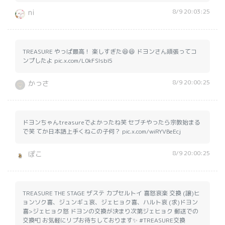
8/9 20:03:25
ni
TREASURE やっぱ最高！ 楽しすぎた😆😆 ドヨンさん頑張ってコ
ンプしたよ pic.x.com/L0kFSIsbI5
8/9 20:00:25
かっさ
ドヨンちゃんtreasureでよかったね笑 セブチやったら宗教始まる
で笑 てか日本語上手くねこの子何？ pic.x.com/wiRYVBeEcj
8/9 20:00:25
ぽこ
TREASURE THE STAGE ザステ カプセルトイ 喜怒哀楽 交換 (譲)ヒ
ョンソク喜、ジュンギュ哀、ジェヒョク喜、ハルト哀 (求)ドヨン
喜>ジェヒョク怒 ドヨンの交換が決まり次第ジェヒョク 郵送での
交換📮 お気軽にリプお待ちしております✨️ #TREASURE交換