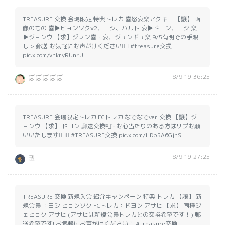
TREASURE 交換 会場限定 特典トレカ 喜怒哀楽アクキー 【譲】 画
像のもの 喜▶︎ヒョンソク×2、ヨシ、ハルト 哀▶︎ドヨン、ヨシ 楽
▶︎ジョンウ 【求】ジフン喜・哀、ジュンギュ楽 9/5有明での手渡
し > 郵送 お気軽にお声がけください🙇‍♀️ #treasure交換
pic.x.com/vnkryRUnrU
8/9 19:36:25
ぼぼぼぼぼ
TREASURE 会場限定トレカ FCトレカ なでなでver 交換 【譲】ジ
ョンウ 【求】 ドヨン 郵送交換📮´‐ お心当たりのある方はリプお願
いいたします🙇🏻‍♀️ #TREASURE交換 pic.x.com/HDp5A6GjnS
8/9 19:27:25
권
TREASURE 交換 新規入会 紹介キャンペーン 特典 トレカ 【譲】 新
規会員 ：ヨシ ヒョンソク FCトレカ：ドヨン アサヒ 【求】 同種ジ
ェヒョク アサヒ (アサヒは新規会員トレカとの交換希望です！) 郵
送希望です! お気軽にお声がけください！ #treasure交換