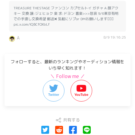
TREASURE THESTAGE ファンコン カプセルトイ ガチャ A 顔アク
キー 交換 譲:ジェヒョク 楽 求:ドヨン 喜楽>>>怒哀 9/6東京有明
での手渡し交換希望 郵送❌ 気軽にリプor DMお願いします🙇🏻‍♀️
pic.x.com/IQBCfOXbLf
8/9 19:16:25
A
フォローすると、最新のランキングやオーディション情報を
いち早く知れます！
＼ Follow me ／
Twitter
YouTube
共有する