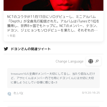
NCTのユウタが11月13日にソロデビューし、ミニアルバム
「Depth」が全曲先行配信された。アルバムはiTunesで1位を
獲得し、世界8ヶ国でもトップに。NCTのメンバー、テヨン、
ドヨン、ジェヒョンもソロデビューを果たし、それぞれの才
能を発揮。ユウタのロックサウンドが琴線に触れ、NCTの多
1 年前
様な魅力が再確認された。
ドヨンさんの関連ツイート
JP
Change Language
treasure10人全員がメンバー大切にしてるし、当たり前なんだけ
ど、アサヒくんはメンバー内でも特にドヨンくんには大切に大切
に接しようとしている様に感じる<3
8/9 20:16:25
れいな