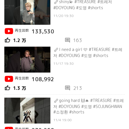
shiny💫 #TREASURE #트레저
#DOYOUNG #도영 #shorts
11/20 19:30
再生回数
133,530
thumb_up
comment
1.2 万
163
I need a girl 🩷 #TREASURE #트레
저 #DOYOUNG #도영 #shorts
11/17 19:30
再生回数
108,992
thumb_up
comment
1.3 万
213
going hard 🙌🔥 #TREASURE #트레
저 #DOYOUNG #도영 #SOJUNGHWAN
#소정환 #shorts
11/4 19:00