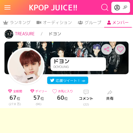
KPOP JUICE!!
JP
ランキング
オーディション
グループ
メンバー
TREASURE
ドヨン
ドヨン
DOYOUNG
応援ツイート！ 📣
全期間
デイリー
お気に入り
67
57
60
位
位
位
コメント
共有
(27.8 万)
(96)
(22)