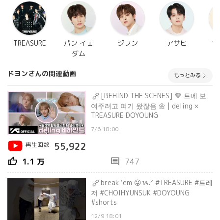
TREASURE
パン イェ
ジフン
アサヒ
チ
ダム
ドヨンさんの関連動画
もっとみる
[BEHIND THE SCENES] 🧡 트메 보
여주려고 여기 왔잖음 🌼 | deling ×
TREASURE DOYOUNG
7/6 18:00
再生回数
55,922
thumb_up
comment
1.1 万
747
break ‘em 😜ᝰ.ᐟ #TREASURE #트레
저 #CHOIHYUNSUK #DOYOUNG
#shorts
12/9 18:01