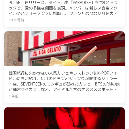
PULSE」をリリース。タイトル曲「PARADISE」を含む4トラ
ックで、愛の多様な側面を表現。メンバーは新しい音楽スタ
イルやパフォーマンスに挑戦し、ファンとのつながりを大切
にしている。今後の活動にも期待が寄せられている。
10 ヶ月前
韓国旅行に欠かせない人気カフェやレストランをK-POPアイ
ドルたちが紹介。NCTのドヨンとジョンウが愛するジェラー
ト店、SEVENTEENのミンギュが訪れたカフェ、BTSのRMの妹
が運営するカフェなど、アイドルたちのオススメスポットが
盛りだくさん。美味しい料理と共に特別な時間を過ごせる場
1 年前
所が多数紹介されています。