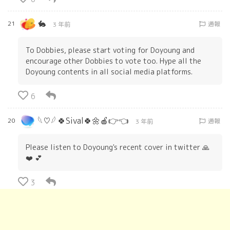
🐇
21
通報
3 年前
To Dobbies, please start voting for Doyoung and
encourage other Dobbies to vote too. Hype all the
Doyoung contents in all social media platforms.
6
𓆩♡𓆪 🍀Sival🍀🌼🍎👉👈
20
通報
3 年前
Please listen to Doyoung's recent cover in twitter 🙏
❤️ 💕
3