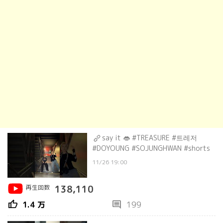
say it 👄 #TREASURE #트레저
#DOYOUNG #SOJUNGHWAN #shorts
11/26 19:00
再生回数
138,110
thumb_up
comment
1.4 万
199