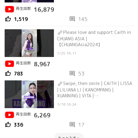
再生回数
16,879
thumb_up
comment
1,519
145
Please love and support Caith in
CHUANG ASIA |
【CHUANGAsia2024】
1/25 16:11
再生回数
8,967
thumb_up
comment
783
53
Swipe, then smile | CAITH | LISSA
| LILIANA LI | KANOMPANG |
XUANNING | VITA |
YEHAM【CHUANGAsia2024】
1/18 16:24
再生回数
6,269
thumb_up
comment
336
17