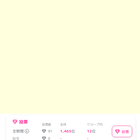
投票
投票数
全体
グループ内
全期間
91
1,463
位
12
位
投票
8/8
0
-
-