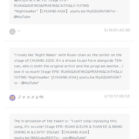
RUAN&XUEYAO&PRAEW&CAITH&LU YUTING
"Nightwalker"【CHUANG ASIA】 youtu.be/RpDZo0tVI0A?si…
@YouTube
5/16 01:42:00
~
"I really like 'Night Waker' with Ruan-chan as the center on the
stage of CHUANG 2024. It's a dream to perform alongside TEN-
san, who is both the original artist and the program mentor... I
love it so much! Stage EP8: RUAN&XUEYAO&PRAEW&CAITH&LU
YUTING 'Nightwalker' [CHUANG ASIA] youtu.be/RpDZo0tVI0A?
si… @YouTube"
2/10 17:00:53
𝙅𝙚𝙣𝙣𝙮🪼
The translation of the tweet is: "I can't stop replaying this
song, it's so cute! Stage EP6: RUAN & ELYN & YUAN KE & WANG
SHENG XI & CAITH 'ZiGZaG'【CHUANG ASIA】
youtu.be/WlAILwuiRK0?si… via @YouTube"