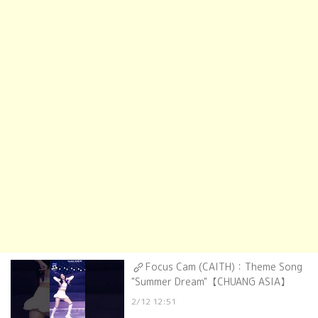
Focus Cam (CAITH)：Theme Song
"Summer Dream"【CHUANG ASIA】
2/12 12:51