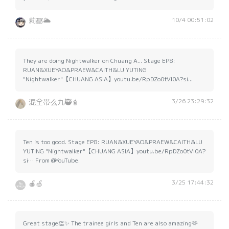
10/4 00:51:02
莉都🌥️
They are doing Nightwalker on Chuang A... Stage EP8:
RUAN&XUEYAO&PRAEW&CAITH&LU YUTING
"Nightwalker"【CHUANG ASIA】youtu.be/RpDZo0tVI0A?si...
3/26 23:29:32
混全帯么九🥷🧋
Ten is too good. Stage EP8: RUAN&XUEYAO&PRAEW&CAITH&LU
YUTING "Nightwalker"【CHUANG ASIA】youtu.be/RpDZo0tVI0A?
si… From @YouTube.
3/25 17:44:32
🍎🍏
Great stage👏✨ The trainee girls and Ten are also amazing🫶