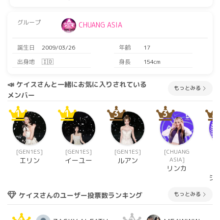
グループ
CHUANG ASIA
誕生日
2009/03/26
年齢
17
出身地
🇮🇩
身長
154cm
📣 ケイスさんと一緒にお気に入りされている
もっとみる
メンバー
1
1
3
3
3
[GEN1ES]
[GEN1ES]
[GEN1ES]
[CHUANG
[
ASIA]
エリン
イーユー
ルアン
リンカ
テ
シ
もっとみる
ケイスさんのユーザー投票数ランキング