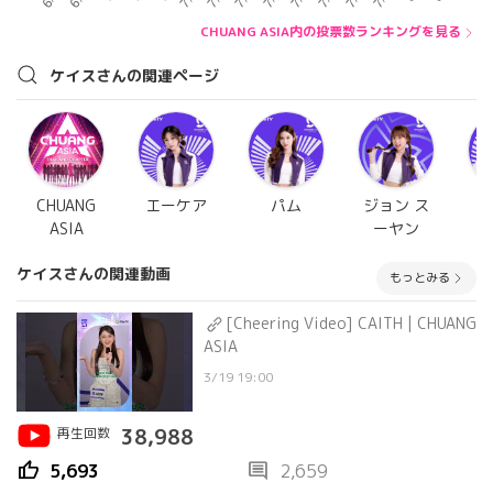
CHUANG ASIA内の投票数ランキングを見る
ケイスさんの関連ページ
CHUANG
エーケア
パム
ジョン ス
プ
ASIA
ーヤン
ケイスさんの関連動画
もっとみる
[Cheering Video] CAITH | CHUANG
ASIA
3/19 19:00
再生回数
38,988
thumb_up
comment
5,693
2,659