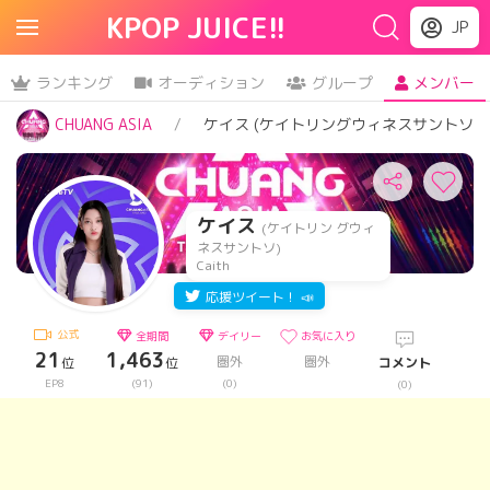
KPOP JUICE!!
JP
ランキング
オーディション
グループ
メンバー
CHUANG ASIA
ケイス (ケイトリングウィネスサントソ)
ケイス
(ケイトリン グウィ
ネスサントソ)
Caith
応援ツイート！ 📣
公式
全期間
デイリー
お気に入り
21
1,463
圏外
圏外
位
位
コメント
EP8
(91)
(0)
(0)