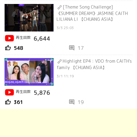
[Theme Song Challenge]
《SUMMER DREAM》JASMINE CAITH
LILIANA LI 【CHUANG ASIA】
3/3 23:03
再生回数
6,644
thumb_up
comment
548
17
Highlight EP4：VDO from CAITH's
family 【CHUANG ASIA】
3/1 11:19
再生回数
5,876
thumb_up
comment
361
19