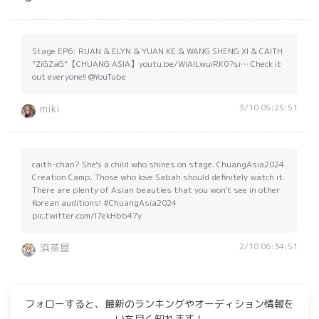
Stage EP6: RUAN & ELYN & YUAN KE & WANG SHENG XI & CAITH
"ZiGZaG"【CHUANG ASIA】youtu.be/WlAILwuiRK0?si… Check it
out everyone!! @YouTube
3/10 05:25:51
miki
caith-chan? She's a child who shines on stage. ChuangAsia2024
Creation Camp. Those who love Sabah should definitely watch it.
There are plenty of Asian beauties that you won't see in other
Korean auditions! #ChuangAsia2024
pic.twitter.com/I7ekHbb47y
2/18 06:34:51
浜茶屋
フォローすると、最新のランキングやオーディション情報を
いち早く知れます！