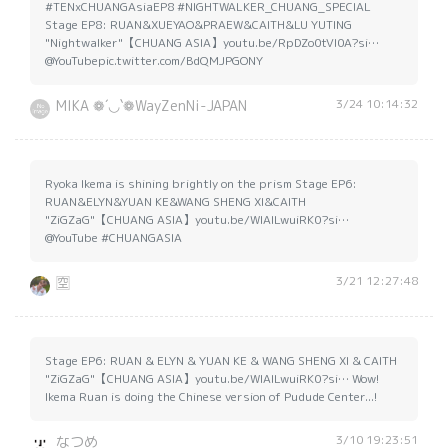
#TENxCHUANGAsiaEP8 #NIGHTWALKER_CHUANG_SPECIAL
Stage EP8: RUAN&XUEYAO&PRAEW&CAITH&LU YUTING
"Nightwalker"【CHUANG ASIA】youtu.be/RpDZo0tVI0A?si…
@YouTubepic.twitter.com/BdQMJPGONY
3/24 10:14:32
MIKA ❁´◡`❁WayZenNi-JAPAN
Ryoka Ikema is shining brightly on the prism Stage EP6:
RUAN&ELYN&YUAN KE&WANG SHENG XI&CAITH
"ZiGZaG"【CHUANG ASIA】youtu.be/WlAILwuiRK0?si…
@YouTube #CHUANGASIA
3/21 12:27:48
🈳
Stage EP6: RUAN & ELYN & YUAN KE & WANG SHENG XI & CAITH
"ZiGZaG"【CHUANG ASIA】youtu.be/WlAILwuiRK0?si… Wow!
Ikema Ruan is doing the Chinese version of Pudude Center...!
3/10 19:23:51
なつめ