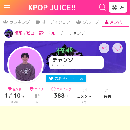
KPOP JUICE!!
JP
ランキング
オーディション
グループ
メンバー
極限デビュー野生ドル
チャンソ
チャンソ
Changsun
応援ツイート！ 📣
全期間
デイリー
お気に入り
1,110
388
圏外
位
位
コメント
共有
(378)
(0)
(2)