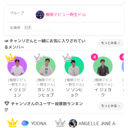
グループ
極限デビュー野生ドル
出身地
🇰🇷
📣 チャンソさんと一緒にお気に入りされてい
もっとみる
るメンバー
1
2
2
4
4
[極限デビュ
[極限デビュ
[極限デビュ
[極限デビュ
[
ー野生ドル]
ー野生ドル]
ー野生ドル]
ー野生ドル]
ー
イ ジェジ
ヨン ジュ
ソ ソンヒ
イ ジェヨ
バ
ュン
ンヒョプ
ョク
ク
チャンソさんのユーザー投票数ランキン
もっとみる
グ
1
2
YOONA
ANGELLE JANE ALMAZ