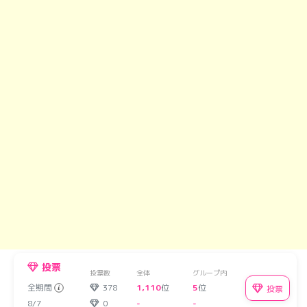
投票
投票数
全体
グループ内
全期間
378
1,110
位
5
位
投票
8/7
0
-
-