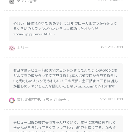
💖ヤバ핑💖
やばい 1日遅れで見た おめでとう🥲 虹プロ→ガルプラから追って
るくらいの大ファンだったからね... 成功したオタクだ
x.com/lypjqjbwwu1485…
8/1 21:20:11
エリー
おヨネはデビュー前に美羽のヨントンきてたんだって😭😭CDにも
ガルプラの頃からって文字見えるし(本人は虹プロから見てるらし
い)成功したオタクでうれしい！この笑顔に全て詰まってるね 推し
が推しのファンでこんな嬉しいことない pic.x.com/rGjMf07NWF
7/31 08:18:11
麗しの櫻井もっちんご雨子ゥ
デビュー以降の櫻井美羽ちゃん見ていて、本当に本当に努力して
きたんだろうなって全くファンでもない私でも感じてる。からﾕﾐ