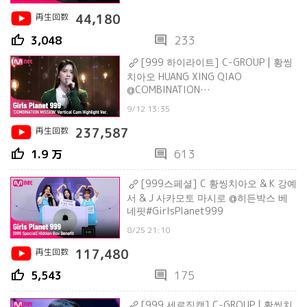
再生回数
44,180
thumb_up
comment
3,048
233
[999 하이라이트] C-GROUP | 황씽
치아오 HUANG XING QIAO
@COMBINATION
MISSION#GirlsPlanet999
9/12 13:35
再生回数
237,587
thumb_up
comment
1.9 万
613
[999스페셜] C 황씽치아오 & K 강예
서 & J 사카모토 마시로 @히든박스 베
네핏#GirlsPlanet999
8/25 21:10
再生回数
117,480
thumb_up
comment
5,543
175
[999 세로직캠] C-GROUP | 황씽치