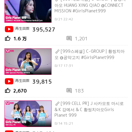
아오 HUANG XING QIAO @CONNECT
MISSION #GirlsPlanet999
8/21 22:42
再生回数
395,527
thumb_up
comment
1.6 万
1,201
[999스페셜] C-GROUP | 황씽치아
오 @공약고지 #GirlsPlanet999
8/17 17:31
再生回数
39,815
thumb_up
comment
2,670
183
[999 CELL PR] J 사카모토 마시로
& K 강예서 & C 황씽치아오Girls
Planet 999
8/14 15:21