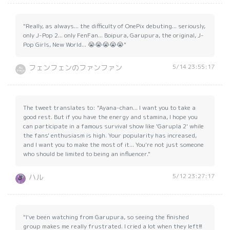
"Really, as always... the difficulty of OnePix debuting... seriously,
only J-Pop 2... only FenFan... Boipura, Garupura, the original, J-
Pop Girls, New World... 😭😭😭😭😭"
5/14 23:55:17
フェンフェンのファンファン
The tweet translates to: "Ayana-chan... I want you to take a
good rest. But if you have the energy and stamina, I hope you
can participate in a famous survival show like 'Garupla 2' while
the fans' enthusiasm is high. Your popularity has increased,
and I want you to make the most of it... You're not just someone
who should be limited to being an influencer."
5/12 23:27:17
ハル
"I've been watching from Garupura, so seeing the finished
group makes me really frustrated. I cried a lot when they left!!!