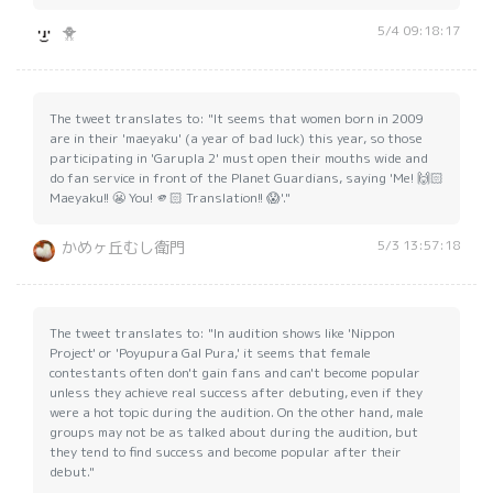
5/4 09:18:17
🐥
The tweet translates to: "It seems that women born in 2009
are in their 'maeyaku' (a year of bad luck) this year, so those
participating in 'Garupla 2' must open their mouths wide and
do fan service in front of the Planet Guardians, saying 'Me! 🙌🏻
Maeyaku!! 😬 You! 🫵🏻 Translation!! 😱'."
5/3 13:57:18
かめヶ丘むし衛門
The tweet translates to: "In audition shows like 'Nippon
Project' or 'Poyupura Gal Pura,' it seems that female
contestants often don't gain fans and can't become popular
unless they achieve real success after debuting, even if they
were a hot topic during the audition. On the other hand, male
groups may not be as talked about during the audition, but
they tend to find success and become popular after their
debut."