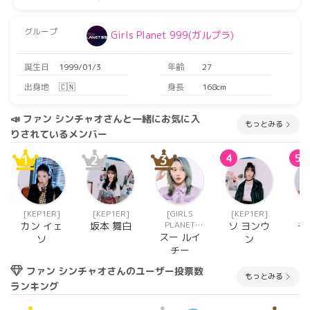
グループ
Girls Planet 999(ガルプラ)
誕生日
1999/01/3
年齢
27
出身地
🇨🇳
身長
168cm
📣 ファン シンチャオさんと一緒にお気に入
もっとみる
りされているメンバー
1
2
3
4
5
[KEP1ER]
[KEP1ER]
[GIRLS
[KEP1ER]
[K
PLANET
カン イェ
坂本 舞白
ソ ヨンウ
チ
999(ガルプ
スー ルイ
ソ
ン
ラ)]
チー
ファン シンチャオさんのユーザー投票数
もっとみる
ランキング