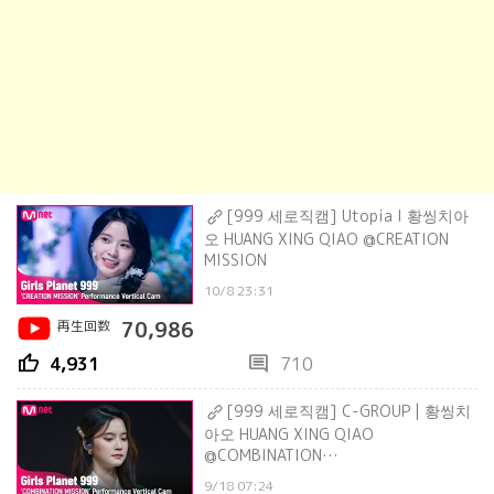
[999 세로직캠] Utopia l 황씽치아
오 HUANG XING QIAO @CREATION
MISSION
10/8 23:31
再生回数
70,986
thumb_up
comment
4,931
710
[999 세로직캠] C-GROUP | 황씽치
아오 HUANG XING QIAO
@COMBINATION
MISSION#GirlsPlanet999
9/18 07:24