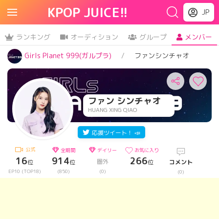
KPOP JUICE!!
JP
ランキング
オーディション
グループ
メンバー
Girls Planet 999(ガルプラ)
ファンシンチャオ
ファン シンチャオ
HUANG XING QIAO
応援ツイート！ 📣
公式
全期間
デイリー
お気に入り
16
914
266
圏外
位
位
位
コメント
EP10 (TOP18)
(850)
(0)
(0)