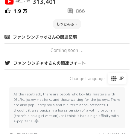
再生回数
313,401
thumb_up
comment
1.9 万
866
もっとみる
ファン シンチャオさんの関連記事
Coming soon ...
ファン シンチャオさんの関連ツイート
JP
Change Language
At the racetrack, there are people who look like masters with
DSLRs, jockey masters, and those waiting for the jockeys. There
are also popularity polls and mid-term announcements. I
thought it was basically a horse version of a voting program
(there's also a girl version), so I think it has a high affinity with
K-pop fans. 😂
12/28 16:44:22