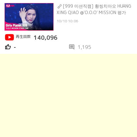
[999 미션직캠] 황씽치아오 HUANG
XING QIAO @'O.O.O' MISSION 평가
10/10 10:06
再生回数
140,096
thumb_up
comment
-
1,195