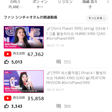
GIRLS
ポン イン
ソ ジミン
岡崎 百々
新
PLANET
チー
子
999(ガル
ファン シンチャオさんの関連動画
プラ)
もっとみる
[Girls Planet 999] 파이널 인터뷰 l
C그룹 황씽치아오 HUANG XING QIAO
#GirlsPlanet999
10/21 11:14
再生回数
67,362
thumb_up
comment
5,013
355
[999 코스튬직캠] Utopia l 황씽치
아오 HUANG XING QIAO @CREATION
MISSION #GirlsPlanet999
10/12 14:57
再生回数
35,858
thumb_up
comment
3,343
366