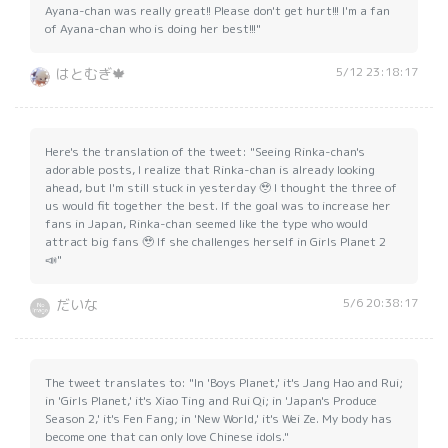
Ayana-chan was really great!! Please don't get hurt!!! I'm a fan
of Ayana-chan who is doing her best!!!"
5/12 23:18:17
はとむぎ🍁
Here's the translation of the tweet: "Seeing Rinka-chan's
adorable posts, I realize that Rinka-chan is already looking
ahead, but I'm still stuck in yesterday 🥹 I thought the three of
us would fit together the best. If the goal was to increase her
fans in Japan, Rinka-chan seemed like the type who would
attract big fans 🥹 If she challenges herself in Girls Planet 2
📣"
5/6 20:38:17
だいな
The tweet translates to: "In 'Boys Planet,' it's Jang Hao and Rui;
in 'Girls Planet,' it's Xiao Ting and Rui Qi; in 'Japan's Produce
Season 2,' it's Fen Fang; in 'New World,' it's Wei Ze. My body has
become one that can only love Chinese idols."