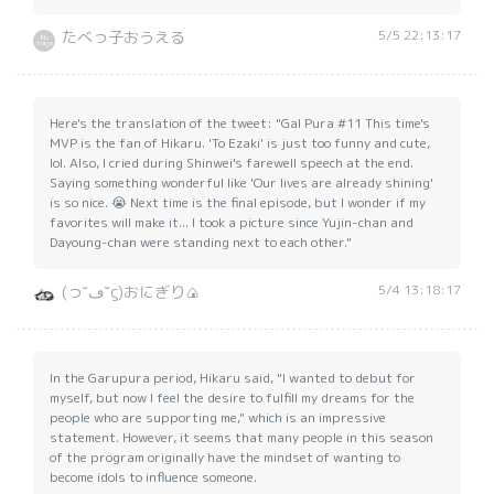
5/5 22:13:17
たべっ子おうえる
Here's the translation of the tweet: "Gal Pura #11 This time's
MVP is the fan of Hikaru. 'To Ezaki' is just too funny and cute,
lol. Also, I cried during Shinwei's farewell speech at the end.
Saying something wonderful like 'Our lives are already shining'
is so nice. 😭 Next time is the final episode, but I wonder if my
favorites will make it... I took a picture since Yujin-chan and
Dayoung-chan were standing next to each other."
5/4 13:18:17
(っ˘ڡ˘ς)おにぎり🍙
In the Garupura period, Hikaru said, "I wanted to debut for
myself, but now I feel the desire to fulfill my dreams for the
people who are supporting me," which is an impressive
statement. However, it seems that many people in this season
of the program originally have the mindset of wanting to
become idols to influence someone.