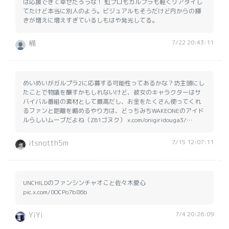
は応援できて幸せだろうな！ 虹プロもガルプラも軽くリアタイし
てたけど本当に別人のよう。ビジュアルもそうだけど内からの輝
きが増えに増えすぎているしもはや発光してる。
7/22 20:43:11
桶
めいめいがガルプラ2に応募する可能性ってあるかな？坊主頭にし
たことで物議を醸すかもしれないけど、彼女のキャラクターはサ
バイバル番組の素材として最高だし、お金をたくさん使ってくれ
るファンと距離を縮めるやり方は、どっちみちWAKEONEのアイド
ルらしいムーブだよね（ZB1ゴヌク） x.com/onigiridouga3/…
7/15 12:07:11
itsnotth5m
UNCHILDのファンシンチャオこと佐々木愛心
pic.x.com/0OCPo7b86b
7/4 20:26:09
YiYi