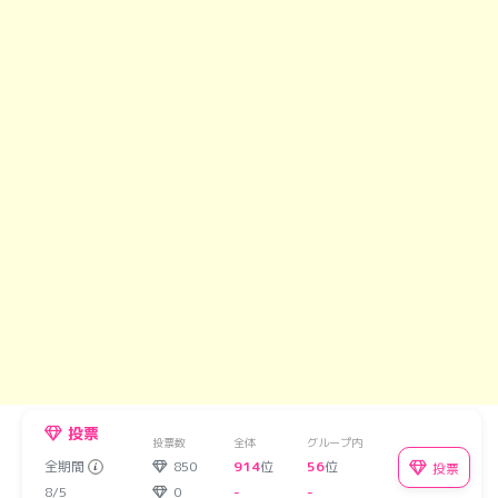
投票
投票数
全体
グループ内
全期間
850
914
位
56
位
投票
8/5
0
-
-