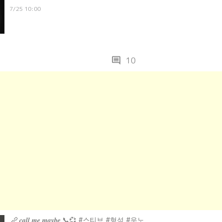
7/25 10:00
comment
10
𝒄𝒂𝒍𝒍 𝒎𝒆 𝒎𝒂𝒚𝒃𝒆 📞💞 #스티브 #형석 #우노