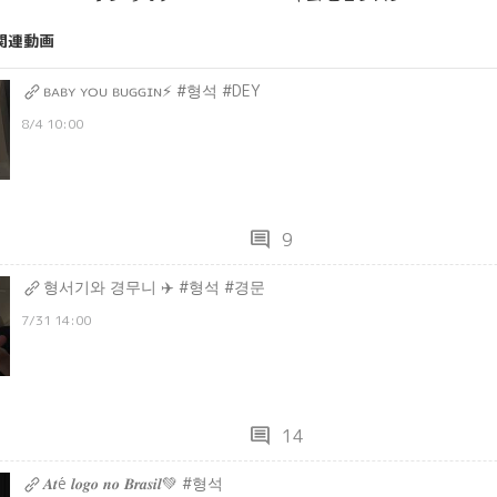
関連動画
ʙᴀʙʏ ʏᴏᴜ ʙᴜɢɢɪɴ⚡️ #형석 #DEY
8/4 10:00
comment
9
형서기와 경무니 ✈️ #형석 #경문
7/31 14:00
comment
14
𝑨𝒕é 𝒍𝒐𝒈𝒐 𝒏𝒐 𝑩𝒓𝒂𝒔𝒊𝒍💚 #형석