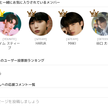
さんと一緒にお気に入りされているメンバー
1
3
3
3
[YOUNITE]
[&TEAM]
[&TEAM]
[DXTEE
イム スティー
HARUA
MAKI
谷口 太
ブ
んのユーザー投票数ランキング
う
んへの応援コメント一覧