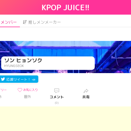
KPOP JUICE!!
メンバー
推しメンメーカー
ソン ヒョンソク
HYUNGSEOK
応援ツイート！ 📣
イリー
お気に入り
外
圏外
コメント
共有
)
(0)