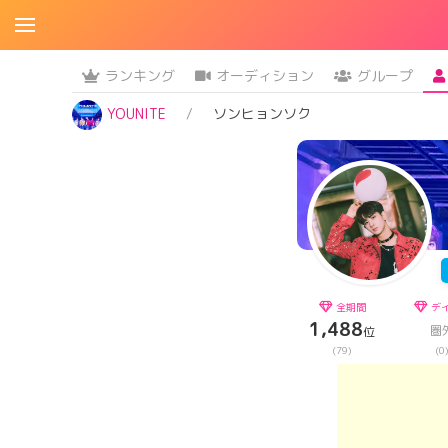
ランキング
オーディション
グループ
YOUNITE
ソンヒョンソク
全期間
デ
1,488
圏
位
(79)
(0