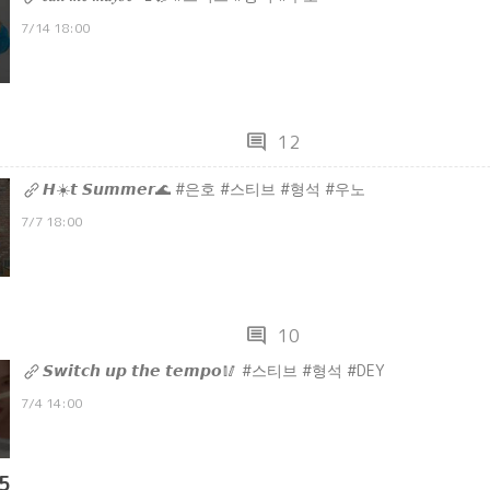
7/14 18:00
comment
12
𝙃☀️𝙩 𝙎𝙪𝙢𝙢𝙚𝙧🌊 #은호 #스티브 #형석 #우노
7/7 18:00
comment
10
𝙎𝙬𝙞𝙩𝙘𝙝 𝙪𝙥 𝙩𝙝𝙚 𝙩𝙚𝙢𝙥𝙤🥢 #스티브 #형석 #DEY
7/4 14:00
5