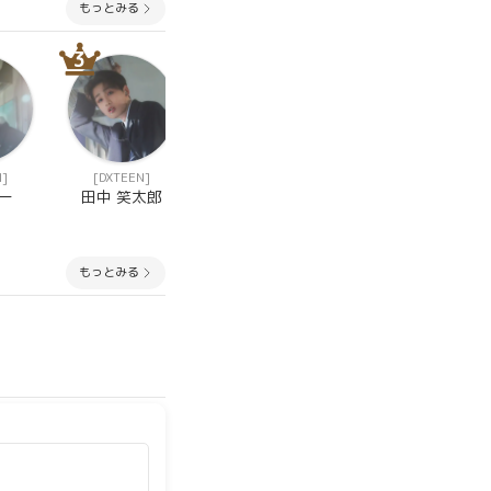
もっとみる
3
3
3
N]
[DXTEEN]
[少年ファンタジ
[OMEGA X]
ー]
一
田中 笑太郎
キム ジェハン
ユ ジュンウォ
ン
もっとみる