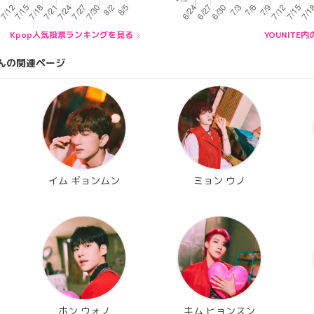
Kpop人気投票ランキングを見る
YOUNIT
んの関連ページ
イム ギョンムン
ミョン ウノ
ホン ウォノ
キム ヒョンスン