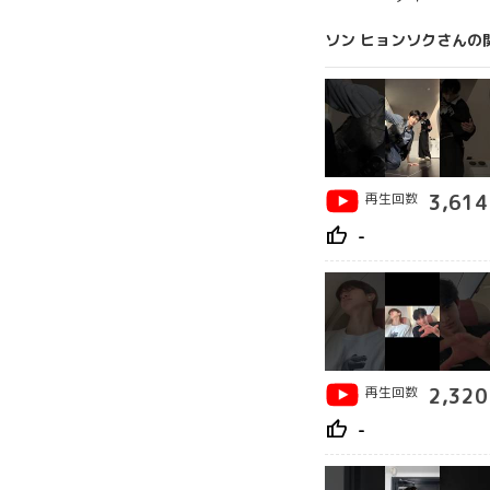
ソン ヒョンソクさんの
再生回数
3,614
thumb_up
-
再生回数
2,320
thumb_up
-