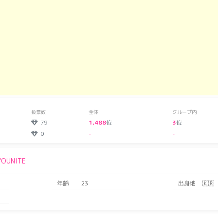
投票数
全体
グループ内
79
1,488
位
3
位
0
-
-
YOUNITE
年齢
23
出身地
🇰🇷