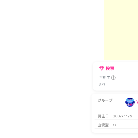
投票
全期間
8/7
グループ
誕生日
2002/11/6
血液型
O