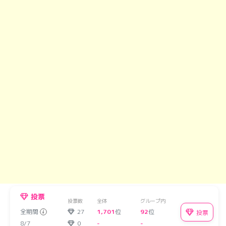
投票
投票数
全体
グループ内
全期間
27
1,701
位
92
位
投票
8/7
0
-
-