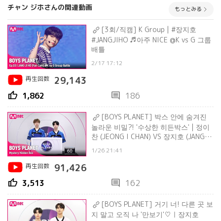
チャン ジホさんの関連動画
もっとみる
[3회/직캠] K Group | #장지호
#JANGJIHO ♬아주 NICE @K vs G 그룹
배틀
2/17 17:12
再生回数
29,143
thumb_up
comment
1,862
186
[BOYS PLANET] 박스 안에 숨겨진
놀라운 비밀?! '수상한 히든박스' | 정이
찬 (JEONG I CHAN) VS 장지호 (JANG JI
HO)
1/26 21:41
再生回数
91,426
thumb_up
comment
3,513
162
[BOYS PLANET] 거기 너! 다른 곳 보
지 말고 오직 나 '만보기'♡ㅣ장지호