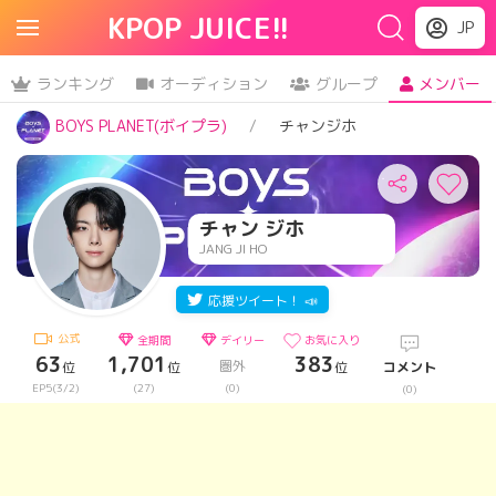
KPOP JUICE!!
JP
ランキング
オーディション
グループ
メンバー
BOYS PLANET(ボイプラ)
チャンジホ
チャン ジホ
JANG JI HO
応援ツイート！ 📣
公式
全期間
デイリー
お気に入り
63
1,701
383
圏外
位
位
位
コメント
EP5(3/2)
(27)
(0)
(0)