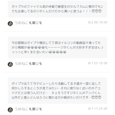
ボイプラのファイナル前の休暇で練習生のセルフカムに無印でも2
でも出演してるのジホくんだけだから凄いと思うよ！！！😇😇😇
8/2 08:10:03
うめねこ🐈‍⬛🦊🐈️
今日昼間はボイプラ懐古してて夜はイルコンの動画延々漁ってた
から情緒が😭😭😭😭😭もーーーージホくんが大好きすぎるほんっ
っっっと早くまた会いたい😭😭😭😭😭
8/1 22:13:03
うめねこ🐈‍⬛🦊🐈️
ボイプラ出てて今デビューしたり活動してる子達が一堂に会して
何かしらするところが見てみたい…それに限りなく近いのがアユ
クデだとは思うんだけど… えぇそうですジホくんがアンパくん
以外だと誰とどんなふうに関わるのか眺めたいだけです…😇😇😇
8/1 17:23:03
うめねこ🐈‍⬛🦊🐈️