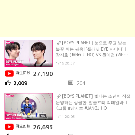
[BOYS PLANET] 눈으로 주고 받는
불꽃 튀는 싸움! '플래닛 EYE 파이터'ㅣ
장지호 (JANG JI HO) VS 원예천 (WEN
YE CHEN)
1/16 20:57
再生回数
27,190
thumb_up
comment
2,009
204
[BOYS PLANET] 빛나는 소년이 직접
운영하는 상큼한 '알콜프리 칵테일바'ㅣ
K그룹 #장지호 #JANGJIHO
1/11 20:05
再生回数
26,693