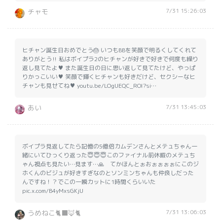
7/31 15:26:03
チャモ
ヒチャン誕生日おめでとう🎂 いつもBBを笑顔で明るくしてくれて
ありがとう‼️ 私はボイプラ2のヒチャンが好きで好きで何度も繰り
返し見てたよ♥️ また誕生日の日に思い返して見てたけど、やっぱ
りかっこいい♥️ 笑顔で輝くヒチャンも好きだけど、セクシーなヒ
チャンも見せてね♥️ youtu.be/LOgUEQC_ROI?si…
7/31 13:45:03
あい
ボイプラ見返してたら記憶の5億倍カムデンさんとメテュちゃん一
緒にいてひっくり返った😇😇😇このファイナル前休暇のメテュち
ゃん視点も見たい…見ます…🙏 てかほんとぉおぉぉぉぉにこのジ
ホくんのビジュが好きすぎなのとソンミンちゃんも仲良しだった
んですね！？でこの一瞬カットに1時間くらいいた
pic.x.com/B4yMxsGKjU
7/31 13:06:03
うめねこ🐈‍⬛🦊🐈️