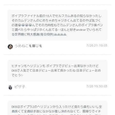
ボイプラファイナル前の18人でセルフカムあるの知らなかったし
そのカムデンさんのにめちゃめちゃジホくん出てるのやば気づく
の遅😭😭😭😭んでその方向性ねでカムデンさんのボイプラ後ペン
ミ調べたらやっぱジホくん出てる…ほんと好きandearでいられて
る世界線に特大感謝(毎日恒例)🙏🙏🙏🙏
7/26 21:19:03
うめねこ🐈‍⬛🦊🐈️
ヒチャンもヘリジュンも ボイプラでデビュー出来なかったけど
DKBで人気でて日本デビュー出来て良かったね 日本デビューおめ
でとう✨️
7/26 19:30:03
ピザ子
DKBはボイプラ2のヘリジュンから入ったけど見たら曲もいいし全
員良くて全員好き故になかなか推し決めれなくて、客降りでイチ