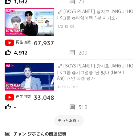
thumb_up
comment
1,632
79
[BOYS PLANET] 장지호 JANG JI HO
I K그룹 @타임어택 1분 자기소개
1/2 15:09
再生回数
67,937
thumb_up
comment
4,912
209
[BOYS PLANET] 장지호 JANG JI HO
I K그룹 @시그널송 '난 빛나 (Here I
Am)' 개인 직캠 평가
12/30 21:05
再生回数
33,048
thumb_up
comment
-
318
もっとみる
チャン ジホさんの関連記事