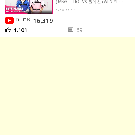
(JANG JI HO) VS 원예천 (WEN YE
CHEN)
1/18 22:47
再生回数
16,319
thumb_up
comment
1,101
69