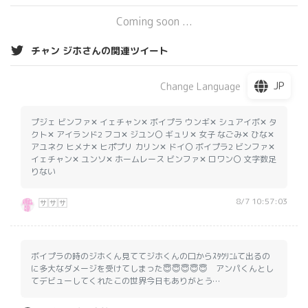
Coming soon ...
チャン ジホさんの関連ツイート
JP
Change Language
プジェ ビンファ✕ イェチャン✕ ボイプラ ウンギ✕ シュアイボ✕ タ
クト✕ アイランド2 フコ✕ ジユン〇 ギュリ✕ 女子 なごみ✕ ひな✕
アユネク ヒメナ✕ ヒポプリ カリン✕ ドイ〇 ボイプラ2 ビンファ✕
イェチャン✕ ユンソ✕ ホームレース ビンファ✕ ロワン〇 文字数足
りない
8/7 10:57:03
🈂️🈂️🈂️
ボイプラの時のジホくん見ててジホくんの口からｽﾀｸﾘﾆﾑて出るの
に多大なダメージを受けてしまった😇😇😇😇😇 アンパくんとし
てデビューしてくれたこの世界今日もありがとう…