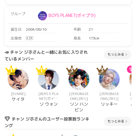
グループ
BOYS PLANET(ボイプラ)
誕生日
2004/08/10
年齢
21
出身地
🇰🇷
身長
173cm
📣 チャン ジホさんと一緒にお気に入りされ
もっとみる
ているメンバー
1
1
3
3
5
[EVNNE]
[BOYSⅡPLA
[ZEROBASE
[ZEROBASE
[Z
NET(ボイプ
ONE(ZB1)]
ONE(ZB1)]
ON
ケイタ
ラ2)]
ソ ウォン
ソン ハン
リッキー
ハ
ビン
チャン ジホさんのユーザー投票数ランキ
もっとみる
ング