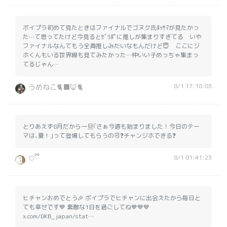
ボイプラ初めて見たときはファイナルでゴヌク氏ﾎｯｻﾏが見たかっ
た…て思ってたけど今見るとｾﾞﾘﾎﾟに推しが集まりすぎてる いや
ファイナルなんてもう全員推しみたいなもんだけど😇 ここにジ
ホくんもいる世界線も見てみたかった…仲いい子めっちゃ集まっ
てるじゃん…
8/1 17:18:03
うめねこ🐈‍⬛🦊🐈️
とりあえず8月だから一旦｢さぁ今週も始まりました！今日のテー
マは､夏！｣って登場してもらうの🉑❓チャンジホできる❓
8/1 01:41:23
🤍ྀི
ヒチャンおめでとう🎉 ボイプラでヒチャンに出会えたから毎日と
ても幸せです💙 素敵な1日を過ごしてね💙💙💙
x.com/DKB_japan/stat…