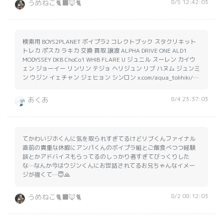
8/5 12:42:03
うめねこ🐈‍⬛🦊🐈️
検索用 BOYS2PLANET ボイプラ2 コレクトブック スタクリキット
トレカ ポスカ ラキカ 交換 買取 譲渡 ALPHA DRIVE ONE ALD1
MODYSSEY DKB ChoCo1 WHIB FLARE U ジュニル スーレン カイウ
ェン ジョーイー リンリン テジョ ヘリジュン リブ ハヌム ジュンミ
ン ウジン イェチャン ジェヒョン シンロン x.com/aqua_tolihiki/…
8/4 23:37:03
あくあ
てかわいジホくんに気を取られすぎてるけどリブくんファイナル
直前の貴重な休暇にアンパくんのボイプラ組とご飯食べつつ経験
談とかアドバイスもらってるのしっかり者すぎてびっくりした
な…なんか今はウジンくんにお世話されてるお兄ちゃんなイメー
ジが強くて…😇🙏
8/2 08:12:03
うめねこ🐈‍⬛🦊🐈️