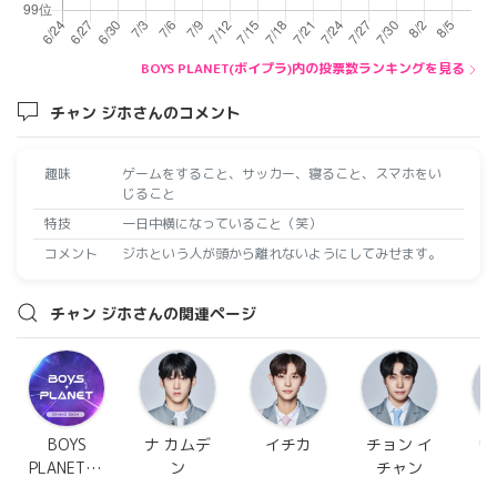
BOYS PLANET(ボイプラ)内の投票数ランキングを見る
チャン ジホさんのコメント
趣味
ゲームをすること、サッカー、寝ること、スマホをい
じること
特技
一日中横になっていること（笑）
コメント
ジホという人が頭から離れないようにしてみせます。
チャン ジホさんの関連ページ
BOYS
ナ カムデ
イチカ
チョン イ
リ
PLANET(ボ
ン
チャン
イプラ)