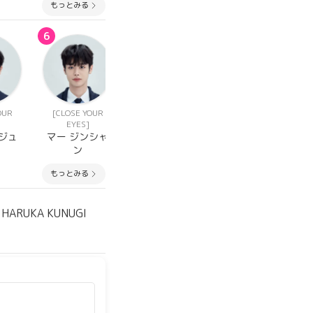
もっとみる
6
7
8
OUR
[CLOSE YOUR
[CLOSE YOUR
[STARLIGHT
EYES]
EYES]
BOYS]
ジュ
マー ジンシャ
ソ キョンベ
リン チー
ン
もっとみる
5
HARUKA KUNUGI
LUZ