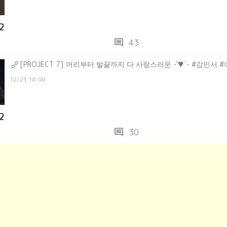
2
comment
43
[PROJECT 7] 머리부터 발끝까지 다 사랑스러운 -`♥´- #강민서 
12/23 18:00
2
comment
30