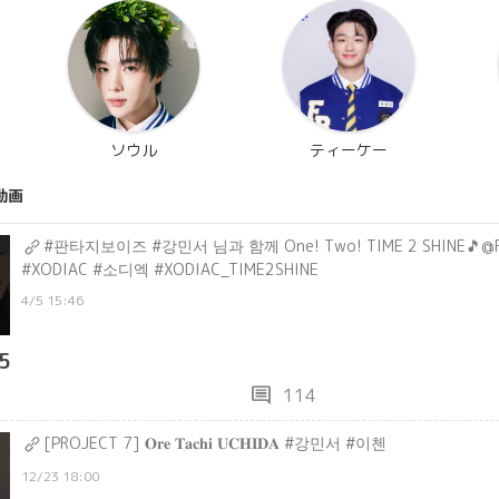
ソウル
ティーケー
動画
#판타지보이즈 #강민서 님과 함께 One! Two! TIME 2 SHINE🎵@Fant
#XODIAC #소디엑 #XODIAC_TIME2SHINE
4/5 15:46
5
comment
114
[PROJECT 7] 𝐎𝐫𝐞 𝐓𝐚𝐜𝐡𝐢 𝐔𝐂𝐇𝐈𝐃𝐀 #강민서 #이첸
12/23 18:00