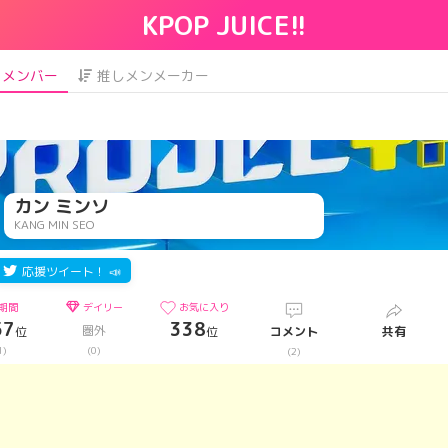
KPOP JUICE!!
メンバー
推しメンメーカー
カン ミンソ
KANG MIN SEO
応援ツイート！ 📣
期間
デイリー
お気に入り
57
338
圏外
位
位
コメント
共有
1)
(0)
(2)