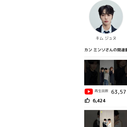
キム ジュヌ
カン ミンソさんの関連
再生回数
63,57
thumb_up
6,424