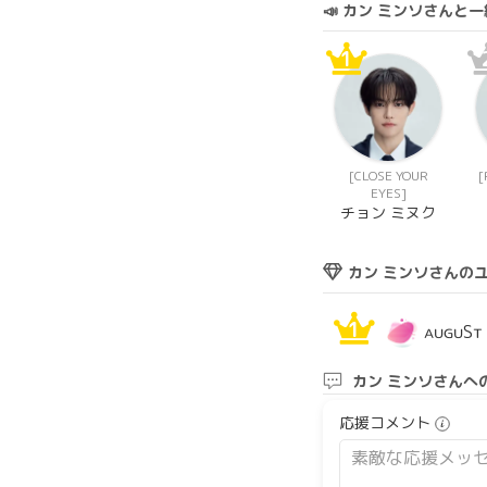
📣 カン ミンソさん
1
[CLOSE YOUR
[
EYES]
チョン ミヌク
カン ミンソさんの
1
ᴀᴜɢᴜSᴛ
カン ミンソさんへ
応援コメント