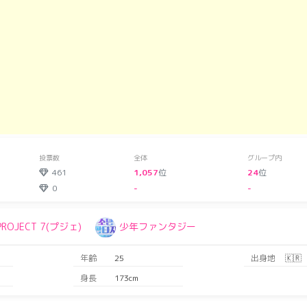
投票数
全体
グループ内
461
1,057
位
24
位
0
-
-
PROJECT 7(プジェ)
少年ファンタジー
年齢
25
出身地
🇰🇷
身長
173cm