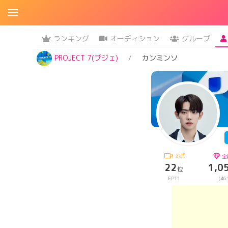
ランキング
オーディション
グループ
PROJECT 7(プジェ)
カンミンソ
公式
全
22
1,0
位
EP11
(46