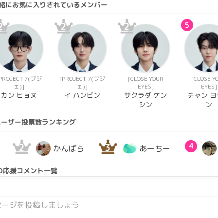
と一緒にお気に入りされているメンバー
2
2
2
5
PROJECT 7(プジ
[PROJECT 7(プジ
[CLOSE YOUR
[CLOSE Y
ェ)]
ェ)]
EYES]
EYES]
カン ヒョヌ
イ ハンビン
サクラダ ケン
チャン ヨ
シン
ン
ユーザー投票数ランキング
2
3
4
かんばら
あーちー
の応援コメント一覧