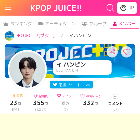
KPOP JUICE!!
JP
ランキング
オーディション
グループ
メンバー
PROJECT 7(プジェ)
イハンビン
イ ハンビン
LEE HAN BIN
応援ツイート！ 📣
公式
全期間
デイリー
お気に入り
23
355
332
圏外
位
位
位
コメント
EP11
(1.2 万)
(0)
(26)