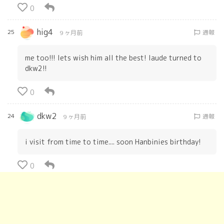
0
hig4
25
通報
9 ヶ月前
me too!!! lets wish him all the best! laude turned to
dkw2!!
0
dkw2
24
通報
9 ヶ月前
i visit from time to time.... soon Hanbinies birthday!
0