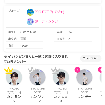
グループ
PROJECT 7(プジェ)
少年ファンタジー
誕生日
2001/11/20
年齢
24
出身地
🇰🇷
血液型
A
身長
180cm
📣 イ ハンビンさんと一緒にお気に入りされ
もっとみる
ているメンバー
1
2
2
4
4
[PROJECT
[STARLIGHT
[PROJECT
[STARLIGHT
[
7(プジェ)]
BOYS]
7(プジェ)]
BOYS]
YOU
カン ミン
ホン ソン
カン ヒョ
リン チー
マ
ソ
ミン
ヌ