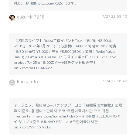
#LEE_HANBIN pic.x.com/K3ZqnSBYFt
7/27 22:59:10
gakumin7218
【次回のライブ】 Ruiza主催イベントTour 「BURNING SOUL
vol.15」 2026年7月26日(日)心斎橋CLAPPER 開場16:00 / 開演
16:30 前売り ¥5,000 / 当日 ¥5,500(各D別) 出演：Redo(Ruiza
BAND) / LAY ABOUT WORLD / ミスイ / ギャロ / HIDE-ZOU solo
project 7月25日18:00まで一般Bチケット販売中！
pic.x.com/aKPEUANwc2
7/24 22:16:48
Ruiza info
イ・ジュノ、龍になる···ファンタジーロコ『駐韓異国大使館』に帰
還 이준호, 용 된다…판타지 로코 ‘주한이국대사관’으로 귀환
m.entertain.naver.com/home/article/6… #이준호 #LEEJUNHO #
イ·ジュノ #준호 #JUNHO #ジュノ #주한이국대사관
pic.x.com/9VnLp7qcEq