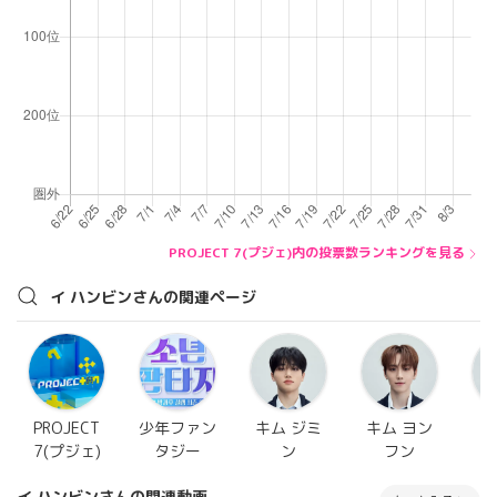
PROJECT 7(プジェ)内の投票数ランキングを見る
イ ハンビンさんの関連ページ
PROJECT
少年ファン
キム ジミ
キム ヨン
ヤ
7(プジェ)
タジー
ン
フン
イ ハンビンさんの関連動画