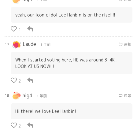
yeah, our iconic idol Lee Hanbin is on the rise!!!!
1
Laude
19
通報
1 年前
When I started voting here, HE was around 3-4K...
LOOK AT US NOW!!!
2
hig4
18
通報
1 年前
Hi there! we love Lee Hanbin!
2