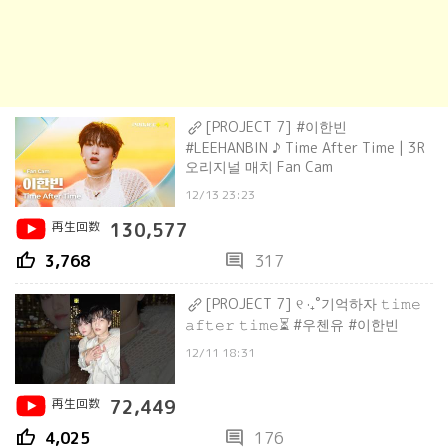
[PROJECT 7] #이한빈
#LEEHANBIN ♪ Time After Time | 3R
오리지널 매치 Fan Cam
12/13 23:23
再生回数
130,577
thumb_up
comment
3,768
317
[PROJECT 7] ୧ ·₊˚기억하자 𝚝𝚒𝚖𝚎
𝚊𝚏𝚝𝚎𝚛 𝚝𝚒𝚖𝚎⏳ #우첸유 #이한빈
12/11 18:31
再生回数
72,449
thumb_up
comment
4,025
176