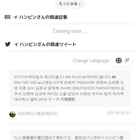
もっとみる
イ ハンビンさんの関連記事
Coming soon ...
イ ハンビンさんの関連ツイート
JP
Change Language
231210 케이링크 페스티벌 K LINK Festival 데이터 팝니다. 📸
R6+100-500 🎫스탠딩 B구역 트레저 TREASURE 최현석 소정환 도
영 지훈 요시 김준규 윤재혁 아사히 판타지보이즈 FANTASYBOYS 김
우석 오현태 김규래 케이단 소울 강민서 이한빈 히카리 링치 히카루
대리찍사 댈찍 DATA データ 代理撮影
8/5 10:23:51
대리찍사 레몬에이드
TLに森香澄の悪口流れて来たけど、彼女はパンボのイハンビン推