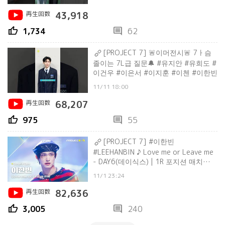
再生回数
43,918
thumb_up
comment
1,734
62
[PROJECT 7] 🚨이머전시🚨 7ㅏ슴
졸이는 7L급 질문🔔 #유지안 #유희도 #
이건우 #이은서 #이지훈 #이첸 #이한빈
11/11 18:00
再生回数
68,207
thumb_up
comment
975
55
[PROJECT 7] #이한빈
#LEEHANBIN ♪ Love me or Leave me
- DAY6(데이식스) | 1R 포지션 매치
Benefit Cam
11/1 23:24
再生回数
82,636
thumb_up
comment
3,005
240