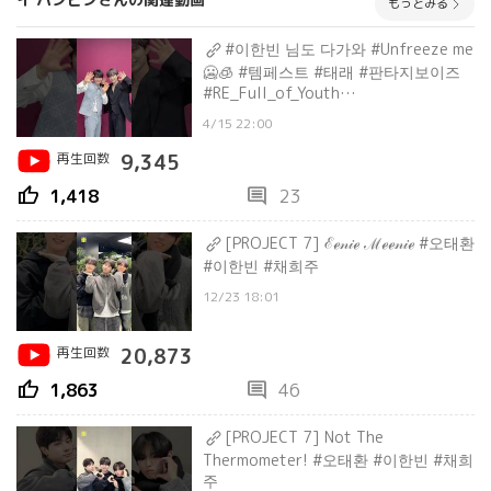
もっとみる
#이한빈 님도 다가와 #Unfreeze me
🥶🧊 #템페스트 #태래 #판타지보이즈
#RE_Full_of_Youth
#Unfreeze_challenge
4/15 22:00
#TPST_Unfreeze
再生回数
9,345
thumb_up
comment
1,418
23
[PROJECT 7] ℰℯ𝓃𝒾ℯ ℳℯℯ𝓃𝒾ℯ #오태환
#이한빈 #채희주
12/23 18:01
再生回数
20,873
thumb_up
comment
1,863
46
[PROJECT 7] Not The
Thermometer! #오태환 #이한빈 #채희
주