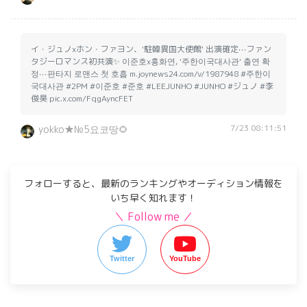
イ・ジュノxホン・ファヨン、'駐韓異国大使館' 出演確定⋯ファン
タジーロマンス初共演✨️ 이준호x홍화연, '주한이국대사관' 출연 확
정⋯판타지 로맨스 첫 호흡 m.joynews24.com/v/1987948 #주한이
국대사관 #2PM #이준호 #준호 #LEEJUNHO #JUNHO #ジュノ #李
俊昊 pic.x.com/FqgAyncFET
7/23 08:11:51
yokko★№5요코땅🌻
フォローすると、最新のランキングやオーディション情報を
いち早く知れます！
＼ Follow me ／
Twitter
YouTube