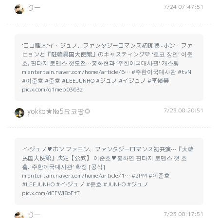
7/24 07:47:51
りー
'ロコ職人'イ・ジュノ、ファンタジーロマンス初挑戦···ホン・ファ
ヒョンと『駐韓異国大使館』のキャスティング💛 ‘로코 장인’ 이준
호, 판타지 로맨스 첫도전…홍화현과 ‘주한이국대사관’ 캐스팅
m.entertain.naver.com/home/article/6… #주한이국대사관 #tvN
#이준호 #준호 #LEEJUNHO #ジュノ #イジュノ #李俊昊
pic.x.com/q1mep0363z
7/23 08:20:51
yokko★№5요코땅🌻
イ·ジュノ♥ホン·ファヨン、ファンタジーロマンス初共演…『大韓
民国大使館』決定【公式】 이준호♥홍화연 판타지 로맨스 첫 호
흡..'주한이국대사관' 확정 [공식]
m.entertain.naver.com/home/article/1… #2PM #이준호
#LEEJUNHO #イ·ジュノ #준호 #JUNHO #ジュノ
pic.x.com/dEFWl8oFtT
7/23 08:17:51
りー