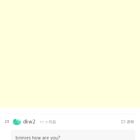
dkw2
23
通報
11 ヶ月前
binnies how are you?