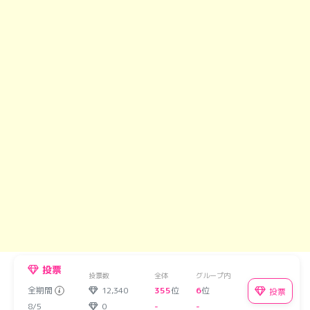
投票
投票数
全体
グループ内
全期間
12,340
355
位
6
位
投票
8/5
0
-
-