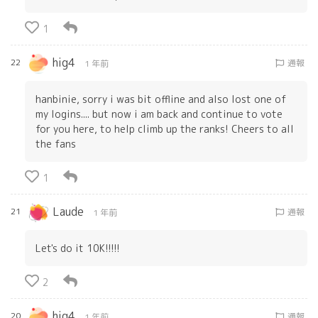
1
hig4
22
通報
1 年前
hanbinie, sorry i was bit offline and also lost one of
my logins.... but now i am back and continue to vote
for you here, to help climb up the ranks! Cheers to all
the fans
1
Laude
21
通報
1 年前
Let's do it 10K!!!!!
2
hig4
20
通報
1 年前