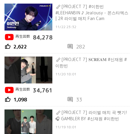
[PROJECT 7] #이한빈
#LEEHANBIN ♪ Jealousy - 몬스타엑스
| 2R 라이벌 매치 Fan Cam
11/22 23:32
再生回数
84,278
thumb_up
comment
2,622
282
[PROJECT 7] 𝐒𝐂𝐑𝐄𝐀𝐌 #신재원 #
이한빈
11/20 18:01
再生回数
34,761
thumb_up
comment
1,098
33
[PROJECT 7] 라이벌 매치 곡 뺏기!
🎧 GAMBLER BY #신재원 #이한빈
11/19 18:01