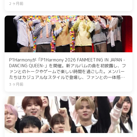
し、特典映像にはリハーサルやインタビューが収録される。
2 ヶ月前
購入者にはメンバー集合ポスターやミート＆グリートのチケ
ットもプレゼントされる。
P1Harmonyが「P1Harmony 2026 FANMEETING IN JAPAN -
DANCING QUEEN-」を開催。新アルバムの曲を初披露し、フ
ァンとのトークやゲームで楽しい時間を過ごした。メンバー
たちはカジュアルなスタイルで登場し、ファンとの一体感を
楽しむ。次回は5月10日の「KCON JAPAN 2026」に出演予定
3 ヶ月前
で、さらなる活躍が期待される。