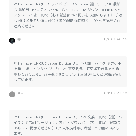
P1Harmony UNIQUE リリイベ ピーワン Japan 譲 : ツーショ 撮影
会 参加券 THEO テオ KEEHO ギホ ×2 JIUNG ジウン ×1 INTAK イ
ンタク ×1 求 : 買取 （必ず希望額のご提示をお願いします） 手渡
し可⭕️ メルカリ通し可⭕️（匿名配送 追跡あり） DMへお気軽にご
連絡ください！！
8/6 02:40:16
🩵
P1Harmony UNIQUE Japan Edition リリイベ 譲：ハイタ ギホ×1➕
上乗せ 求：インタク ツーショ×1 東京会場にて交換できる方を希
望しております。 お手数ですがリプライ又はDMにてご連絡お待ち
しています。
8/6 02:23:16
𖤐˒˒
P1Harmony UNIQUE Japan Edition リリイベ 交換・買取 【譲】 ハ
イタ：ギホ×1 ツーショ：テオ×1・ソウル×2 【求】 買取（金額は
DMにてご提示ください） 8/9大阪現地取引希望 DMお願いいたし
ます。