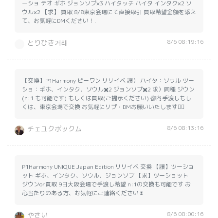
ーショ テオ ギホ ジョンソプ×3 ハイタッチ ハイタ インタク×2 ソ
ウル×2 【求】 買取 8/8東京会場にて直接取引 買取希望金額を添え
て、お気軽にDMください！.
8/6 08:19:16
とりひき거래
【交換】P1Harmony ピーワン リリイベ 譲） ハイタ：ソウル ツー
ショ：ギホ、インタク、ソウル✖️2 ジョンソプ✖️2 求）同種 ジウン
(n:1 も可能です) もしくは買取(ご提示ください) 都内手渡しもし
くは、東京会場で交換 お気軽にリプ・DMお願いいたします🙇‍♂️
8/6 08:13:16
チェユクポックム
P1Harmony UNIQUE Japan Edition リリイベ 交換 【譲】ツーショ
ット ギホ、インタク、ソウル、ジョンソプ 【求】ツーショット
ジウンor買取 9日大阪会場で手渡し希望 n:1の交換も可能です お
心当たりのある方、お気軽にご連絡ください🌷
8/6 08:00:16
やさい