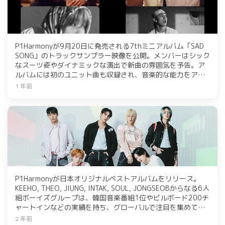
P1Harmonyが9月20日に発売される7thミニアルバム「SAD
SONG」のトラックサンプラー映像を公開。メンバーはシック
なスーツ姿やダイナミックな演出で新曲の雰囲気を予告。ア
ルバムには初のユニット曲も収録され、音楽的な能力をアピ
ールする予定。ファンミーティングはカムバック前日の19日
1 年前
に開催。
P1Harmonyが日本オリジナルベストアルバムをリリース。
KEEHO, THEO, JIUNG, INTAK, SOUL, JONGSEOBからなる6人
組ボーイズグループは、韓国音楽番組1位やビルボード200チ
ャートインなどの実績を持ち、グローバルで注目を集めてい
る。日本初のファンミーティングや8月のZEPP TOURも控え
2 年前