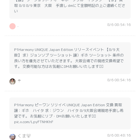
取 8/8 8/9 東京 大阪 手渡し dmにて金額明記の上ご連絡くださ
い
8/6 08:54:16
.
P1Harmony UNIQUE Japan Edition リリースイベント 【8/9 大
阪】 求）ジョンソプ ツーショット 譲）ギホ ツーショット 条件の
良い方を優先させていただきます。 大阪会場での現地交換希望で
す。 交換可能な方はお気軽にDMお願いいたします🙇‍♀️
8/6 08:54:16
☂️
P1Harmony ピーワン リリイベ UNIQUE Japan Edition 交換 買取
譲：ギホ ハイタ 求：ジウン ハイタ 8/9大阪会場現地手渡し希
望です。 お気軽にリプ・DMお願いいたします🙇‍♀️
pic.x.com/LpyFTNHKhF
8/6 08:48:16
くま🐻