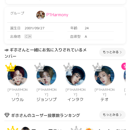
グループ
P1Harmony
誕生日
2001/09/27
年齢
24
出身地
🇨🇦
血液型
A
📣 ギホさんと一緒にお気に入りされているメ
もっとみる
ンバー
1
2
2
2
5
[P1HARMON
[P1HARMON
[P1HARMON
[P1HARMON
[Z
Y]
Y]
Y]
Y]
ON
ソウル
ジョンソプ
インタク
テオ
リ
もっとみる
ギホさんのユーザー投票数ランキング