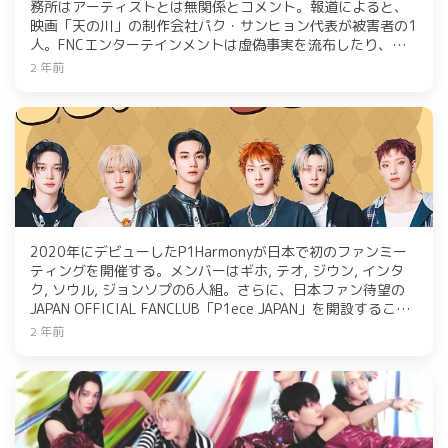
務所はアーティストとは無関係とコメント。報道によると、
映画「天の川」の制作会社パク・サンヒョン代表が被害者の1
人。FNCエンターテインメントは虚偽事実を流布したり、ア
ーティストを誹謗中傷する行為に厳重に対応すると明らかに
2 年前
した。
2020年にデビューしたP1Harmonyが日本で初のファンミー
ティングを開催する。メンバーはギホ, テオ, ジウン, インタ
ク, ソウル, ジョンソプの6人組。さらに、日本ファン待望の
JAPAN OFFICIAL FANCLUB「P1ece JAPAN」を開設すること
も発表。グローバルな活動を展開し、アメリカのチャートで1
2 年前
位を獲得するなど、世界的な影響力を証明している。
P1HarmonyのJAPAN OFFICIAL WEBSITE及びFANCLUBのオー
プンは2月14日に決定。ファンクラブでは、P1Harmonyの来
日イベント等のチケット先行予約受付はもちろん、最新情報
やファンクラブ会員のみ見ることのできる多彩なコンテンツ
を準備中。ファンクラブは、2月14日正午より入会可能で、