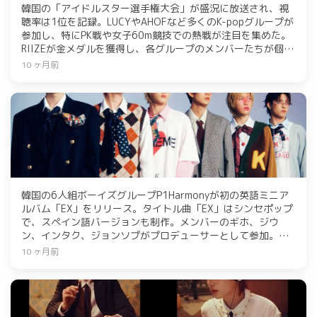
韓国の「アイドルスター選手権大会」が盛況に放送され、視
聴率は1位を記録。LUCYやAHOFなど多くのK-popグループが
参加し、特にPK戦や女子60m競技での熱戦が注目を集めた。
RIIZEが金メダルを獲得し、各グループのメンバーたちが個性
的な活躍を見せた。第2部の放送も期待されている。
10 ヶ月前
韓国の6人組ボーイズグループP1Harmonyが初の英語ミニア
ルバム「EX」をリリース。タイトル曲「EX」はシンセポップ
で、スペイン語バージョンも制作。メンバーのギホ、ジウ
ン、インタク、ジョンソプがプロデューサーとして参加。ア
ルバムには多彩な収録曲があり、米人気番組「Good
10 ヶ月前
Morning America」にも出演。北米アリーナツアー
「P1ustage H: MOST WANTED」を開始し、ラテンアメリカ
ツアーも予定。