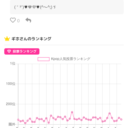
(⁠ ⁠˘⁠ ⁠³⁠˘⁠)⁠♥💙💜♥️(⁠^⁠～⁠^⁠;⁠)⁠ゞ
0
ギホさんのランキング
投票ランキング