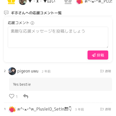
1
2
▼⁠・⁠ᴥ⁠・⁠▼白い
ฅ⁠^⁠•⁠ﻌ⁠•⁠^⁠ฅ_
ギホさんへの応援コメント一覧
応援コメント
投稿
pigeon uwu
2
通報
2 年前
Yes bestie
1
ฅ⁠^⁠•⁠ﻌ⁠•⁠^⁠ฅ_PlusleID_SetIn🔙👇
1
通報
3 年前