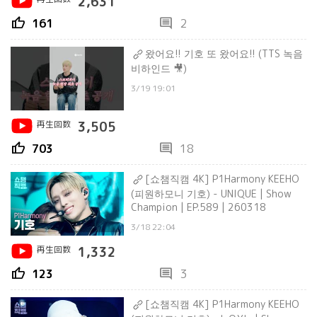
2,631
thumb_up
comment
161
2
왔어요!! 기호 또 왔어요!! (TTS 녹음
비하인드 🎥)
3/19 19:01
再生回数
3,505
thumb_up
comment
703
18
[쇼챔직캠 4K] P1Harmony KEEHO
(피원하모니 기호) - UNIQUE | Show
Champion | EP.589 | 260318
3/18 22:04
再生回数
1,332
thumb_up
comment
123
3
[쇼챔직캠 4K] P1Harmony KEEHO