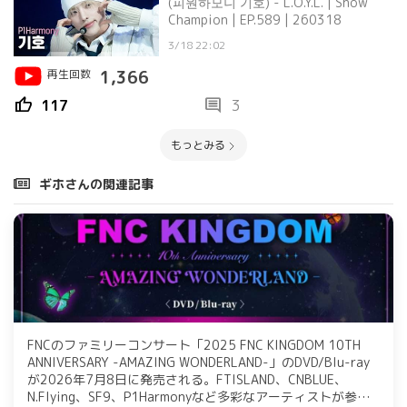
(피원하모니 기호) - L.O.Y.L. | Show
Champion | EP.589 | 260318
3/18 22:02
再生回数
1,366
thumb_up
comment
117
3
もっとみる
ギホさんの関連記事
FNCのファミリーコンサート「2025 FNC KINGDOM 10TH
ANNIVERSARY -AMAZING WONDERLAND-」のDVD/Blu-ray
が2026年7月8日に発売される。FTISLAND、CNBLUE、
N.Flying、SF9、P1Harmonyなど多彩なアーティストが参加