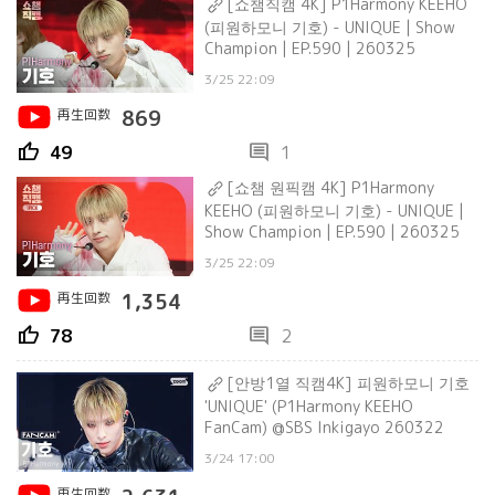
[쇼챔직캠 4K] P1Harmony KEEHO
(피원하모니 기호) - UNIQUE | Show
Champion | EP.590 | 260325
3/25 22:09
再生回数
869
thumb_up
comment
49
1
[쇼챔 원픽캠 4K] P1Harmony
KEEHO (피원하모니 기호) - UNIQUE |
Show Champion | EP.590 | 260325
3/25 22:09
再生回数
1,354
thumb_up
comment
78
2
[안방1열 직캠4K] 피원하모니 기호
'UNIQUE' (P1Harmony KEEHO
FanCam) @SBS Inkigayo 260322
3/24 17:00
再生回数