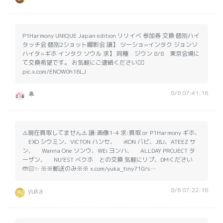
P1Harmony UNIQUE Japan edition リリイベ 参加券 交換 個別ハイ
タッチ会 個別2ショット撮影会 譲】 ツーショ»インタク ジョンソ
ハイタ»ギホ インタク ソウル 求】 同種 ジウン 8/8 東京会場に
て交換希望です。 お気軽にご連絡ください🙇‍♀️
pic.x.com/ENOW0h16LJ
8/6 07:41:16
🔔
⚠️現在買取してません⚠️ 譲:画像1-4 求:買取 or P1Harmony ギホ、
EXO シウミン、VICTON ハンセ、 iKON バビ、JBJ、ATEEZ サ
ン、 Wanna One ソンウ、WEi ヨンハ、 ALLDAY PROJECT タ
ーザン、 NU'EST ベクホ との交換 気軽にリプ、DMください
🤲🏻✨ ※※郵送のみ※※ x.com/yuka_tiny710/s…
8/6 07:22:16
yuka