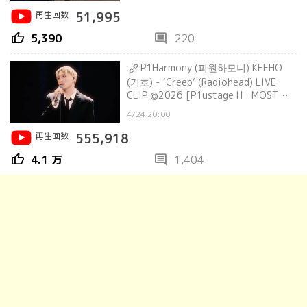
再生回数
51,995
thumb_up
comment
5,390
220
P1Harmony (피원하모니) KEEHO
(기호) - ‘Creep’ (Radiohead) LIVE
CLIP @2026 [P1ustage H : MOST
WANTED ENCORE]
4/24 20:00
再生回数
555,918
thumb_up
comment
4.1 万
1,404