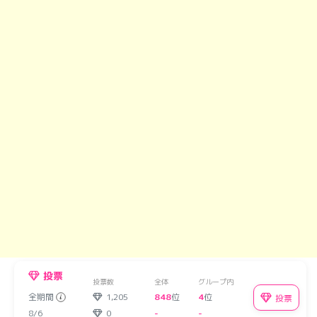
投票
投票数
全体
グループ内
全期間
1,205
848
位
4
位
投票
8/6
0
-
-