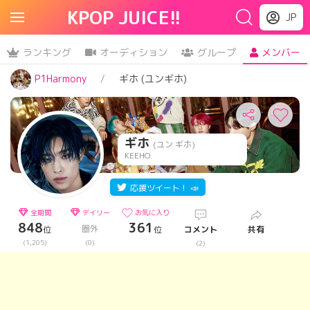
KPOP JUICE!!
JP
ランキング
オーディション
グループ
メンバー
P1Harmony
ギホ (ユンギホ)
ギホ
(ユン ギホ)
KEEHO
応援ツイート！ 📣
全期間
デイリー
お気に入り
848
361
圏外
位
位
コメント
共有
(1,205)
(0)
(2)