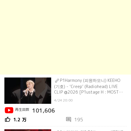
P1Harmony (피원하모니) KEEHO
(기호) - ‘Creep’ (Radiohead) LIVE
CLIP @2026 [P1ustage H : MOST
WANTED ENCORE]
4/24 20:00
再生回数
101,606
thumb_up
comment
1.2 万
195