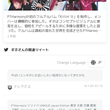
P1HarmonyのJapan公式X（旧Twitter）を通じて告知され
る。P1Harmony 1st FANMEETING IN JAPAN “JUMP vs
JUMP”は2024年4月7日に大宮ソニックシティで開催。チケ
P1Harmonyが初のフルアルバム「Killin' It」を制作し、メン
ット先行受付が2月14日（水）より開始される。また、バレ
バーは積極的に参加した。ギホはコンセプトビジュアルに意
ンタインデーである2月14日に、P1HarmonyのJAPAN
見を出し、個性をアピールするために多様な提案をしたと語
OFFICIAL WEBSITE及びFANCLUBのオープンも決定。ファン
った。アルバムは調和の取れた世界を完成させたP1Harmony
クラブでは、P1Harmonyの来日イベント等のチケット先行予
のメッセージを込めており、タイトル曲は彼らの自信を表現
約受付はもちろん、最新情報やファンクラブ会員のみ見るこ
2 年前
している。
とのできる多彩なコンテンツを準備中。
ギホさんの関連ツイート
JP
Change Language
やばいユンギホにお会いしたい気持ちになってきたかも
8/7 00:33:10
テレサだよ
P1Harmony リリイベ UNIQUE japan Edition 東京 大阪 交換 買取
【譲】 ツーショット テオ ギホ ソウル インタク 【求】 買