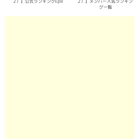
2）】公式ランキングEp8
2）】メンバー人気ランキン
グ一覧