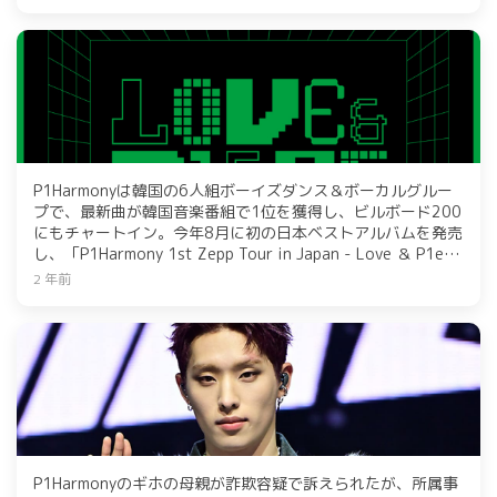
ており、勢いは止まらない。ファン待望の日本オリジナルア
ルバムには、デビュートラックの日本語バージョンも収録さ
れる予定。リリースイベントやツアーも予定されているの
で、ファンは要チェックだ。
P1Harmonyは韓国の6人組ボーイズダンス＆ボーカルグルー
プで、最新曲が韓国音楽番組で1位を獲得し、ビルボード200
にもチャートイン。今年8月に初の日本ベストアルバムを発売
し、「P1Harmony 1st Zepp Tour in Japan - Love ＆ P1ece
-」を開催する。メンバーはKEEHO、THEO、JIUNG、
2 年前
INTAK、SOUL、JONGSEOB。グローバルな活動を展開し、世
界的な影響力を持つP1Harmonyの活躍に注目が集まってい
る。
P1Harmonyのギホの母親が詐欺容疑で訴えられたが、所属事