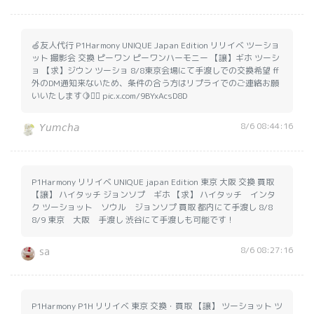
🍏友人代行 P1Harmony UNIQUE Japan Edition リリイベ ツーショ
ット 撮影会 交換 ピーワン ピーワンハーモニー 【譲】ギホ ツーシ
ョ 【求】ジウン ツーショ 8/8東京会場にて手渡しでの交換希望 ff
外のDM通知来ないため、条件の合う方はリプライでのご連絡お願
いいたします🍋🙇‍♀️ pic.x.com/9BYxAcsD8D
8/6 08:44:16
𝘠𝘶𝘮𝘤𝘩𝘢
P1Harmony リリイベ UNIQUE japan Edition 東京 大阪 交換 買取
【譲】 ハイタッチ ジョンソプ ギホ 【求】 ハイタッチ インタ
ク ツーショット ソウル ジョンソプ 買取 都内にて手渡し 8/8
8/9 東京 大阪 手渡し 渋谷にて手渡しも可能です！
8/6 08:27:16
sa
P1Harmony P1H リリイベ 東京 交換・買取 【譲】 ツーショット ツ