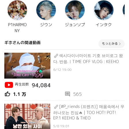
P1HARMO
ジウン
ジョンソプ
インタク
NY
ギホさんの関連動画
もっとみる
섹시다이너마이트 기호 브이로그 왔
다. 반응.ㅣTIME OFF VLOG : KEEHO
6/12 19:00
再生回数
94,084
thumb_up
comment
1.1 万
565
[#P_riends (프렌즈)] 매움속에서 우
러나오는 진심🔥 | TOO HOT! POT!
EP.1 KEEHO & THEO
5/8 19:01