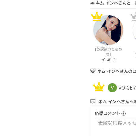
📣 キム インへさん
1
[放課後のときめ
き]
イ ミヒ
キム インへさんの
1
VOICE 
キム インへさんへ
応援コメント