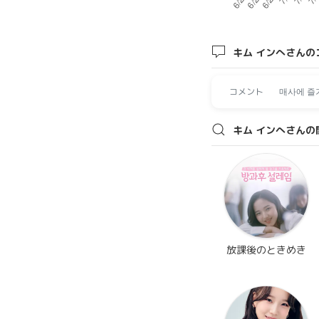
キム インへさんの
コメント
매사에 즐
キム インへさんの
放課後のときめき