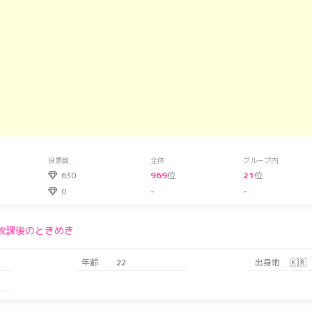
投票数
全体
グループ内
630
969
位
21
位
0
-
-
放課後のときめき
年齢
22
出身地
🇰🇷