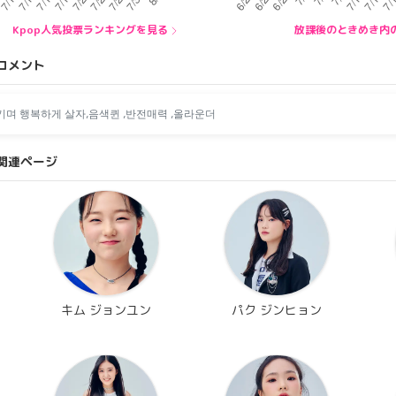
Kpop人気投票ランキングを見る
放課後のときめき内
コメント
기며 행복하게 살자,음색퀸 ,반전매력 ,올라운더
関連ページ
キム ジョンユン
パク ジンヒョン