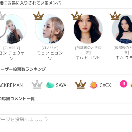
と一緒にお気に入りされているメンバー
2
3
3
3
[CLASS:Y]
[CLASS:Y]
[放課後のときめ
[放課後の
き]
き]
ユン チェウォ
ミョン ヒョン
キム ヒョンヒ
キム ユ
ン
ソ
ユーザー投票数ランキング
2
3
4
ACKREMAN
SAYA
CXCX
の応援コメント一覧