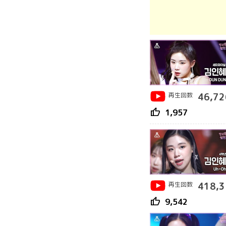
再生回数
46,72
thumb_up
1,957
再生回数
418,3
thumb_up
9,542