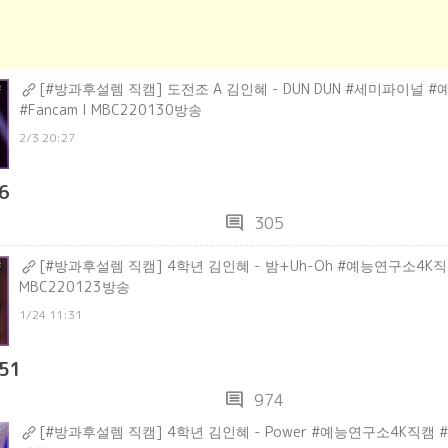
[#방과후설렘 직캠] 도전조 A 김인혜 - DUN DUN #세미파이널 
#Fancam l MBC220130방송
2/3 20:27
6
comment
305
[#방과후설렘 직캠] 4학년 김인혜 - 밤+Uh-Oh #예능연구소4K직캠 
MBC220123방송
1/24 11:31
51
comment
974
[#방과후설렘 직캠] 4학년 김인혜 - Power #예능연구소4K직캠 #Fa