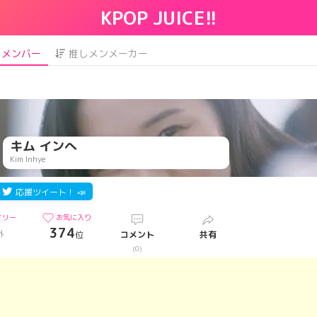
KPOP JUICE!!
メンバー
推しメンメーカー
キム インへ
Kim Inhye
応援ツイート！ 📣
イリー
お気に入り
374
外
位
コメント
共有
)
(0)