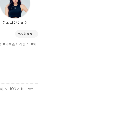
チェ ユンジョン
もっとみる
허설 #데뷔조자리뺏기 #예
ION＞ full ver.,