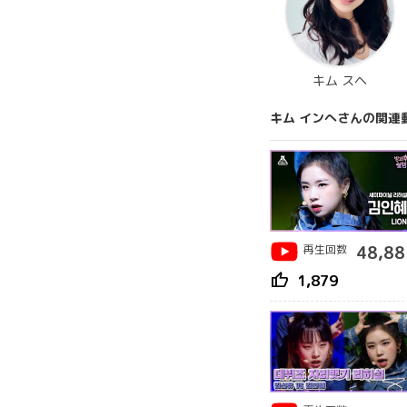
キム スヘ
キム インへさんの関連
再生回数
48,88
thumb_up
1,879