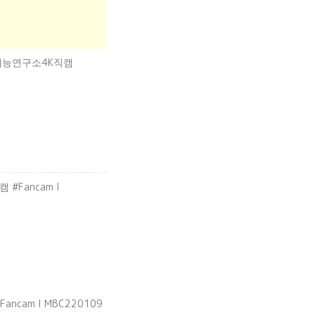
#예능연구소4K직캠
#Fancam l
ncam l MBC220109