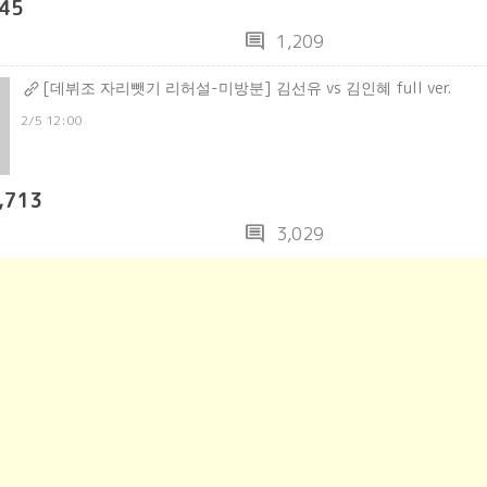
45
comment
1,209
[데뷔조 자리뺏기 리허설-미방분] 김선유 vs 김인혜 full ver.
2/5 12:00
,713
comment
3,029