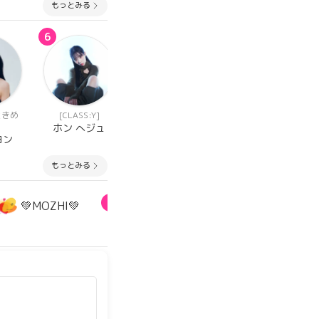
もっとみる
6
6
8
ときめ
[CLASS:Y]
[放課後のときめ
[CLASS:Y]
き]
ホン へジュ
パク ボウン
ヨン
オ ジウン
もっとみる
5
💚MOZHI💚
うる