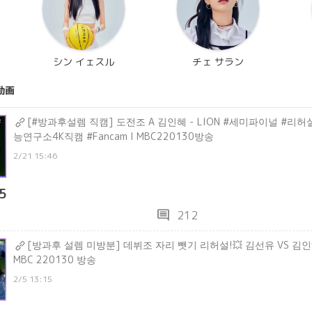
シン イェスル
チェ サラン
動画
[#방과후설렘 직캠] 도전조 A 김인혜 - LION #세미파이널 #리
능연구소4K직캠 #Fancam l MBC220130방송
2/21 15:46
5
comment
212
[방과후 설렘 미방분] 데뷔조 자리 뺏기 리허설!💥 김선유 VS 김인혜 ＜L
MBC 220130 방송
2/5 13:15