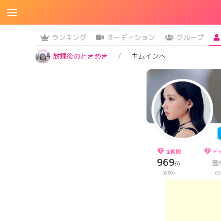
ランキング
オーディション
グループ
放課後のときめき
キムインへ
全期間
デ
969
圏
位
(630)
(0