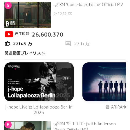
RM 'Come back to me' Official MV
5
5/10 13:00
再生回数
26,600,370
thumb_up
comment
226.3 万
27.6 万
関連動画プレイリスト
20
j-hope Live @ Lollapalooza Berlin
💽 'ARIRANG'
2025
RM 'Still Life (with Anderson
6
.Paak)' Official MV