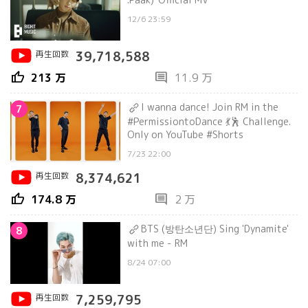
12/6 23:59
再生回数
39,718,588
thumb_up
comment
213 万
11.9 万
I wanna dance! Join RM in the
7
#PermissiontoDance 💃🕺 Challenge.
Only on YouTube #Shorts
7/23 22:00
再生回数
8,374,621
thumb_up
comment
174.8 万
2 万
BTS (방탄소년단) Sing 'Dynamite'
8
with me - RM
8/24 07:00
再生回数
7,259,795