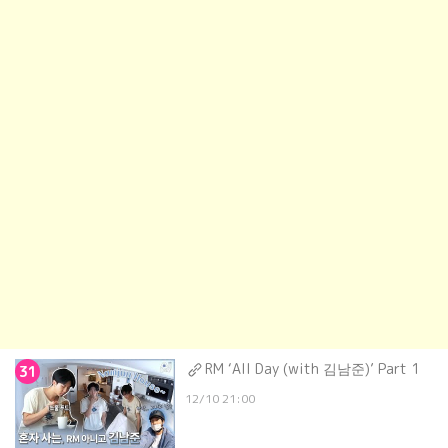
RM ‘All Day (with 김남준)’ Part 1
31
12/10 21:00