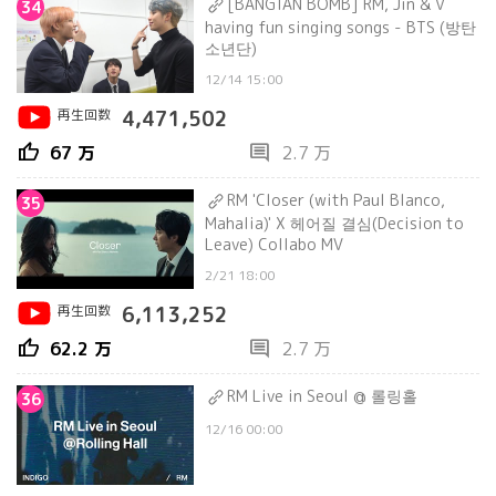
[BANGTAN BOMB] RM, Jin & V
34
having fun singing songs - BTS (방탄
소년단)
12/14 15:00
再生回数
4,471,502
thumb_up
comment
67 万
2.7 万
RM 'Closer (with Paul Blanco,
35
Mahalia)' X 헤어질 결심(Decision to
Leave) Collabo MV
2/21 18:00
再生回数
6,113,252
thumb_up
comment
62.2 万
2.7 万
RM Live in Seoul @ 롤링홀
36
12/16 00:00