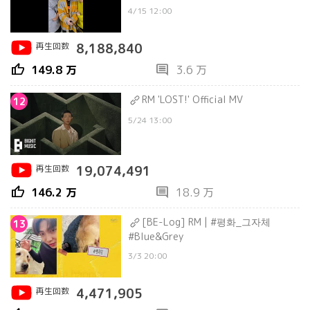
4/15 12:00
再生回数
8,188,840
thumb_up
comment
149.8 万
3.6 万
RM 'LOST!' Official MV
12
5/24 13:00
再生回数
19,074,491
thumb_up
comment
146.2 万
18.9 万
[BE-Log] RM | #평화_그자체
13
#Blue&Grey
3/3 20:00
再生回数
4,471,905