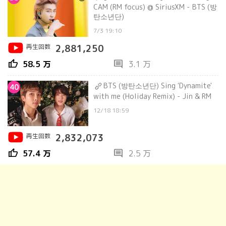
CAM (RM focus) @ SiriusXM - BTS (방
탄소년단)
7/3 19:10
再生回数
2,881,250
thumb_up
comment
58.5 万
3.1 万
BTS (방탄소년단) Sing 'Dynamite'
40
with me (Holiday Remix) - Jin & RM
12/18 18:59
再生回数
2,832,073
thumb_up
comment
57.4 万
2.5 万