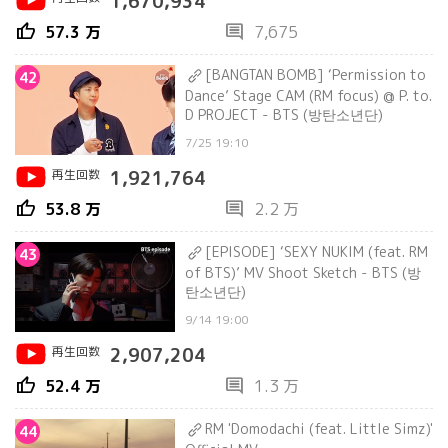
1,670,934
thumb_up
comment
57.3 万
7,675
[BANGTAN BOMB] ‘Permission to
42
Dance’ Stage CAM (RM focus) @ P. to.
D PROJECT - BTS (방탄소년단)
7/25 19:10
再生回数
1,921,764
thumb_up
comment
53.8 万
2.2 万
[EPISODE] ‘SEXY NUKIM (feat. RM
43
of BTS)’ MV Shoot Sketch - BTS (방
탄소년단)
9/14 19:00
再生回数
2,907,204
thumb_up
comment
52.4 万
1.3 万
RM 'Domodachi (feat. Little Simz)'
44