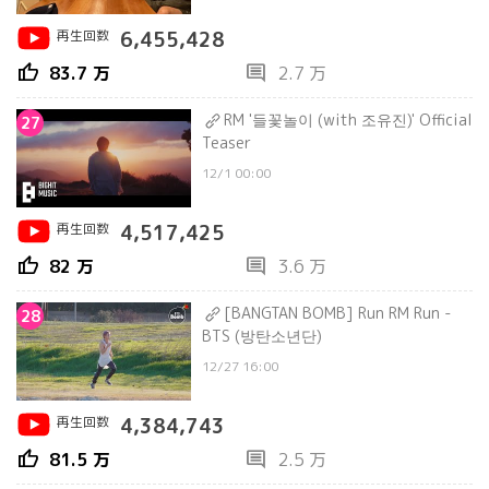
再生回数
6,455,428
thumb_up
comment
83.7 万
2.7 万
RM '들꽃놀이 (with 조유진)' Official
27
Teaser
12/1 00:00
再生回数
4,517,425
thumb_up
comment
82 万
3.6 万
[BANGTAN BOMB] Run RM Run -
28
BTS (방탄소년단)
12/27 16:00
再生回数
4,384,743
thumb_up
comment
81.5 万
2.5 万