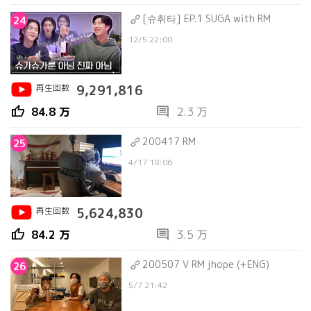
[슈취타] EP.1 SUGA with RM
24
12/5 22:00
再生回数
9,291,816
thumb_up
comment
84.8 万
2.3 万
200417 RM
25
4/17 18:06
再生回数
5,624,830
thumb_up
comment
84.2 万
3.5 万
200507 V RM jhope (+ENG)
26
5/7 21:42