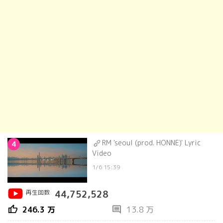
RM 'seoul (prod. HONNE)' Lyric
4
Video
1/6 15:39
再生回数
44,752,528
thumb_up
comment
246.3 万
13.8 万