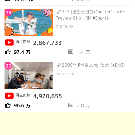
BTS (방탄소년단) ‘Butter’ Jacket
19
Preview Clip - RM #Shorts
7/8 19:00
再生回数
2,867,733
thumb_up
comment
97.4 万
1.4 万
2009** RM & Jung Kook (+ENG)
20
10/5 17:07
再生回数
4,970,655
thumb_up
comment
96.6 万
2.8 万