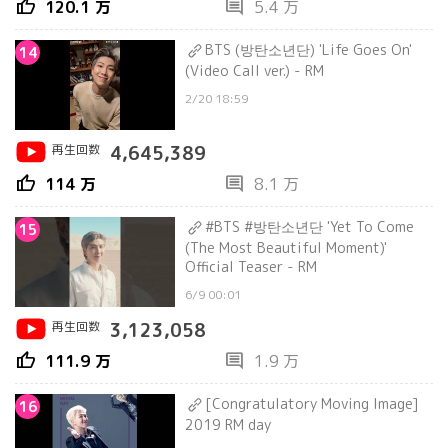
thumb_up
comment
120.1 万
5.4 万
BTS (방탄소년단) 'Life Goes On'
14
(Video Call ver.) - RM
2/20 18:59
再生回数
4,645,389
thumb_up
comment
114 万
8.1 万
#BTS #방탄소년단 'Yet To Come
15
(The Most Beautiful Moment)'
Official Teaser - RM
6/9 00:01
再生回数
3,123,058
thumb_up
comment
111.9 万
1.9 万
[Congratulatory Moving Image]
16
2019 RM day