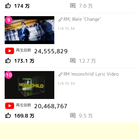
thumb_up
comment
174 万
7.6 万
RM, Wale ‘Change’
9
1/6 15:34
再生回数
24,555,829
thumb_up
comment
173.1 万
12.7 万
RM 'moonchild' Lyric Video
10
1/6 15:39
再生回数
20,468,767
thumb_up
comment
169.8 万
9.5 万