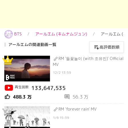
BTS
アールエム (キムナムジュン)
アールエム (
アールエムの関連動画一覧
高評価数順
RM '들꽃놀이 (with 조유진)' Official
1
MV
12/2 13:59
再生回数
133,647,535
thumb_up
comment
488.3 万
56.3 万
RM 'forever rain' MV
2
1/6 15:39