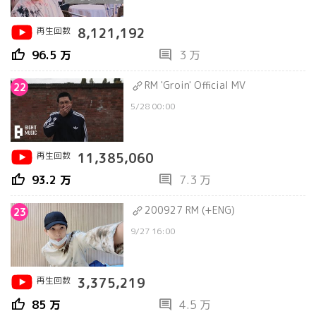
再生回数
8,121,192
thumb_up
comment
96.5 万
3 万
RM 'Groin' Official MV
22
5/28 00:00
再生回数
11,385,060
thumb_up
comment
93.2 万
7.3 万
200927 RM (+ENG)
23
9/27 16:00
再生回数
3,375,219
thumb_up
comment
85 万
4.5 万