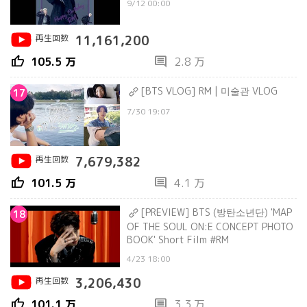
9/12 00:00
再生回数
11,161,200
thumb_up
comment
105.5 万
2.8 万
[BTS VLOG] RM | 미술관 VLOG
17
7/30 19:07
再生回数
7,679,382
thumb_up
comment
101.5 万
4.1 万
[PREVIEW] BTS (방탄소년단) 'MAP
18
OF THE SOUL ON:E CONCEPT PHOTO
BOOK' Short Film #RM
4/23 18:00
再生回数
3,206,430
thumb_up
comment
101.1 万
3.3 万