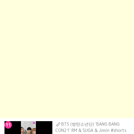
BTS (방탄소년단) 'BANG BANG
11
CON21' RM & SUGA & Jimin #shorts