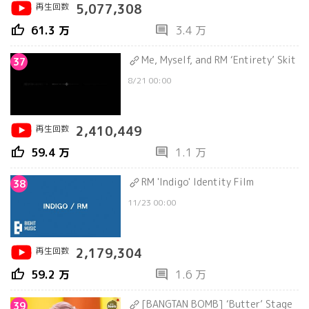
再生回数
5,077,308
thumb_up
comment
61.3 万
3.4 万
Me, Myself, and RM ‘Entirety’ Skit
37
8/21 00:00
再生回数
2,410,449
thumb_up
comment
59.4 万
1.1 万
RM 'Indigo' Identity Film
38
11/23 00:00
再生回数
2,179,304
thumb_up
comment
59.2 万
1.6 万
[BANGTAN BOMB] ‘Butter’ Stage
39