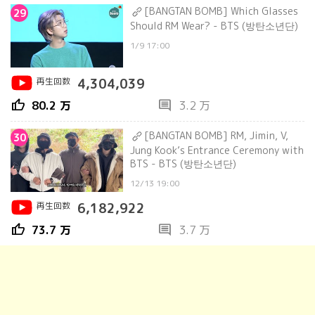
[BANGTAN BOMB] Which Glasses
29
Should RM Wear? - BTS (방탄소년단)
1/9 17:00
再生回数
4,304,039
thumb_up
comment
80.2 万
3.2 万
[BANGTAN BOMB] RM, Jimin, V,
30
Jung Kook’s Entrance Ceremony with
BTS - BTS (방탄소년단)
12/13 19:00
再生回数
6,182,922
thumb_up
comment
73.7 万
3.7 万