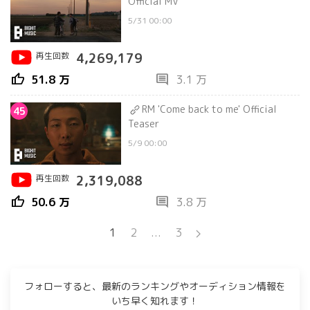
Official MV
5/31 00:00
再生回数
4,269,179
thumb_up
comment
51.8 万
3.1 万
RM 'Come back to me' Official
45
Teaser
5/9 00:00
再生回数
2,319,088
thumb_up
comment
50.6 万
3.8 万
1
2
...
3
フォローすると、最新のランキングやオーディション情報を
いち早く知れます！