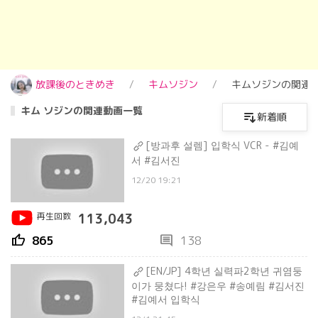
放課後のときめき
キムソジン
キムソジンの関連
キム ソジンの関連動画一覧
新着順
[방과후 설렘] 입학식 VCR - #김예
서 #김서진
12/20 19:21
再生回数
113,043
thumb_up
comment
865
138
[EN/JP] 4학년 실력파2학년 귀염둥
이가 뭉쳤다! #강은우 #송예림 #김서진
#김예서 입학식