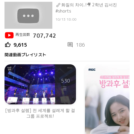
화질의 차이..!🎥 2학년 김서진
#shorts
10/13 18:00
再生回数
707,742
thumb_up
comment
9,615
186
関連動画プレイリスト
530
[방과후 설렘] 전 세계를 설레게 할 걸
그룹 프로젝트!