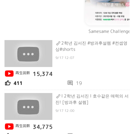
Samesame Challenge 
2학년 김서진 #방과후설렘 #컨셉영
상#shorts
9/17 12:07
再生回数
15,374
thumb_up
comment
411
19
l 2학년 김서진 l 호수같은 매력의 서
진! [방과후 설렘]
9/17 12:00
再生回数
34,775