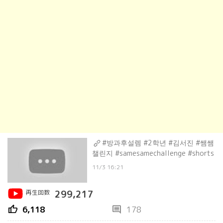
#방과후설렘 #2학년 #김서진 #쌤쌤
챌린지 #samesamechallenge #shorts
11/3 16:21
再生回数
299,217
thumb_up
comment
6,118
178