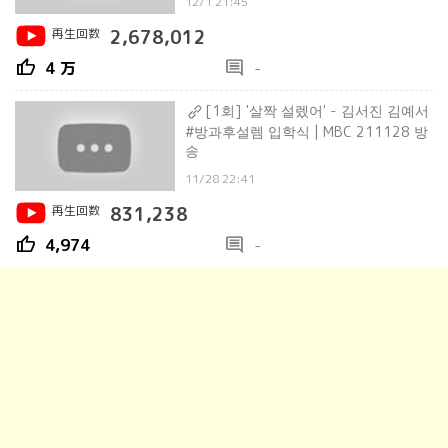
12/1 21:45
再生回数
2,678,012
thumb_up
comment
4 万
-
[1회] '살짝 설렜어' - 김서진 김예서
#방과후설렘 입학식 | MBC 211128 방
송
11/28 22:41
再生回数
831,238
thumb_up
comment
4,974
-