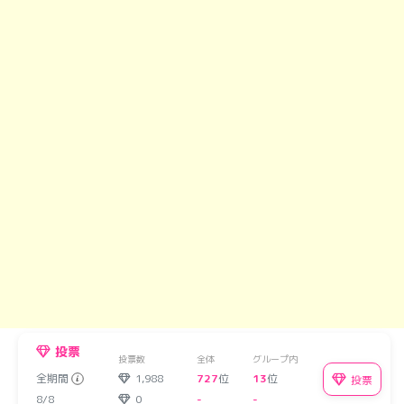
投票
投票数
全体
グループ内
全期間
1,988
727
位
13
位
投票
8/8
0
-
-