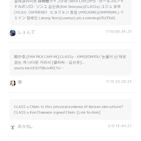
숲세권라이브 森勢圏ライブ(For:Rest LIVE)から -ガールズGアイ
ドルのソロ- ソンユ 김선유(Kim Seonyou)(CLASSy) ユジュ 유주
(YUJU)（GFRIEND） ヒョジョン 효정 (HYOJUNG)(OHMYGIRL) イ
ェイン 정예인 (Jeong Yein)(Lovelyz) pic.x.com/ecgU3U33zQ
7/30 00:34:23
しぇんて
助かる [FAN PICK CAM 4K] CLASSy - KIMSEONYOU '눈물이 난 채로
걷는 게 나다운 거라서 [클라씨 - 김선유]...
youtu.be/cE9JT8bJvRQ?si…
7/15 20:26:23
寧
CLASS:y Cheki. Is this physical evidence of Korean idol culture?
CLASS:y Kim Chaewon signed Cheki. [Link to item]
5/8 13:40:21
あかね。