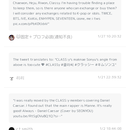
Chaewon, Heju, Riwon, Classy. I'm having trouble finding a place
to keep them, so is there anyone who can exchange or buy them?
I will consider any exchanges related to K-pop or idols. TWICE,
BTS, IVE, KiiiKiii, ENHYPEN, SEVENTEEN, izone, me:i tws
pic.x.com/pPbKDYJdxV"
1/27 10:20:32
🐱固定＋プロフ必読(通知不良)
The tweet translates to: "CLASS:y's maknae Sonyu's angle from
above is too cute 💖 #CLASSy #클라씨 #クラッシー #キムソンユ"
1/21 22:39:32
리리
"I was really moved by the CLASS:y members covering Daniel
Caesar. I found out that the main rapper is Manne. It's really
good! Always - Daniel Caesar (Cover by SEONYOU)
youtu.be/RtSgOVuBQ1Q?si…"
1/2 18:44:08
c.t.smith