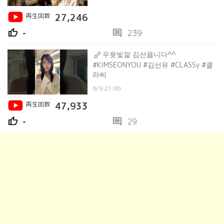
再生回数
27,246
thumb_up
comment
-
239
우윳빛깔 김선윱니다^^
#KIMSEONYOU #김선유 #CLASSy #클
라씨
6/9 21:00
再生回数
47,933
thumb_up
comment
-
29