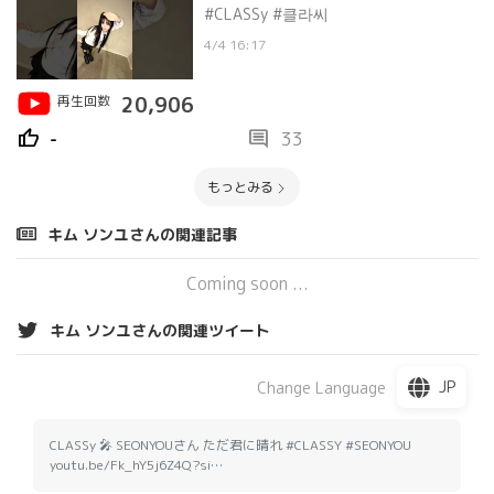
#CLASSy #클라씨
4/4 16:17
再生回数
20,906
thumb_up
comment
-
33
もっとみる
キム ソンユさんの関連記事
Coming soon ...
キム ソンユさんの関連ツイート
JP
Change Language
CLASSy 🎤 SEONYOUさん ただ君に晴れ #CLASSY #SEONYOU
youtu.be/Fk_hY5j6Z4Q?si…