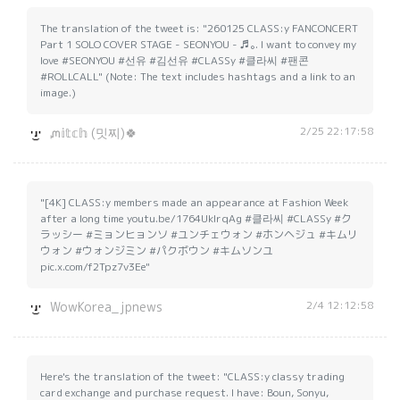
The translation of the tweet is: "260125 CLASS:y FANCONCERT
Part 1 SOLO COVER STAGE - SEONYOU - ♬｡. I want to convey my
love #SEONYOU #선유 #김선유 #CLASSy #클라씨 #팬콘
#ROLLCALL" (Note: The text includes hashtags and a link to an
image.)
2/25 22:17:58
ᘻ𝕚𝕥𝕔𝕙 (밋찌)🍀
"[4K] CLASS:y members made an appearance at Fashion Week
after a long time youtu.be/1764UkIrqAg #클라씨 #CLASSy #ク
ラッシー #ミョンヒョンソ #ユンチェウォン #ホンヘジュ #キムリ
ウォン #ウォンジミン #パクボウン #キムソンユ
pic.x.com/f2Tpz7v3Ee"
2/4 12:12:58
WowKorea_jpnews
Here's the translation of the tweet: "CLASS:y classy trading
card exchange and purchase request. I have: Boun, Sonyu,