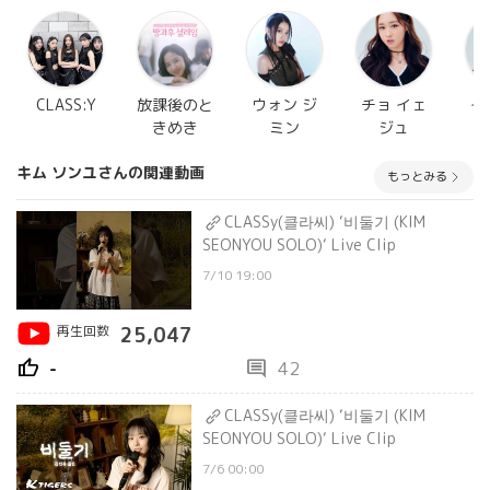
CLASS:Y
放課後のと
ウォン ジ
チョ イェ
イ
きめき
ミン
ジュ
キム ソンユさんの関連動画
もっとみる
CLASSy(클라씨) ‘비둘기 (KIM
SEONYOU SOLO)‘ Live Clip
7/10 19:00
再生回数
25,047
thumb_up
comment
-
42
CLASSy(클라씨) ‘비둘기 (KIM
SEONYOU SOLO)‘ Live Clip
7/6 00:00