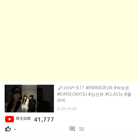
𝑆𝑇𝑂𝑃! 67? #PARKBOEUN #박보은
#KIMSEONYOU #김선유 #CLASSy #클
라씨
5/26 16:00
再生回数
41,777
thumb_up
comment
-
38