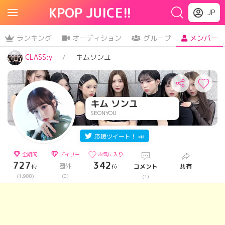
KPOP JUICE!!
JP
ランキング
オーディション
グループ
メンバー
CLASS:y
キムソンユ
キム ソンユ
SEONYOU
応援ツイート！ 📣
全期間
デイリー
お気に入り
727
342
圏外
位
位
コメント
共有
(1,988)
(0)
(1)