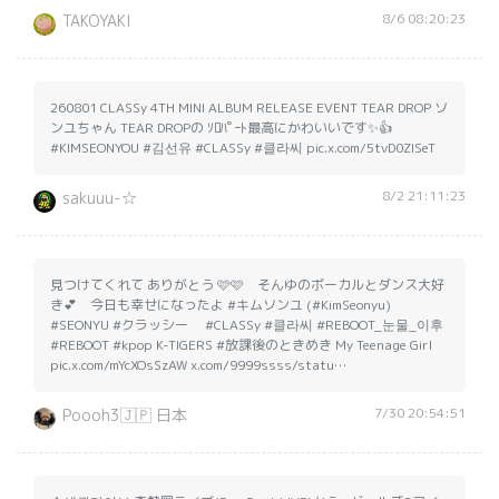
8/6 08:20:23
TAKOYAKI
260801 CLASSy 4TH MINI ALBUM RELEASE EVENT TEAR DROP ソ
ンユちゃん TEAR DROPの ｿﾛﾊﾟｰﾄ最高にかわいいです✨️👍
#KIMSEONYOU #김선유 #CLASSy #클라씨 pic.x.com/5tvD0ZlSeT
8/2 21:11:23
sakuuu-☆
見つけてくれて ありがとう 🩷🩷 そんゆのボーカルとダンス大好
き💕 今日も幸せになったよ #キムソンユ (#KimSeonyu)
#SEONYU #クラッシー #CLASSy #클라씨 #REBOOT_눈물_이후
#REBOOT #kpop K-TIGERS #放課後のときめき My Teenage Girl
pic.x.com/mYcXOsSzAW x.com/9999ssss/statu…
7/30 20:54:51
Poooh3🇯🇵 日本