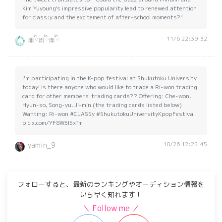
Kim Yuyoung's impressive popularity lead to renewed attention
for class:y and the excitement of after-school moments?"
11/6 22:39:32
🎀ིྀ🎀ིྀ🎀ིྀ
I'm participating in the K-pop festival at Shukutoku University
today! Is there anyone who would like to trade a Ri-won trading
card for other members' trading cards?? Offering: Che-won,
Hyun-so, Song-yu, Ji-min (the trading cards listed below)
Wanting: Ri-won #CLASSy #ShukutokuUniversityKpopFestival
pic.x.com/YF8W5l5xTm
10/26 12:25:45
yamin_9
フォローすると、最新のランキングやオーディション情報を
いち早く知れます！
＼ Follow me ／