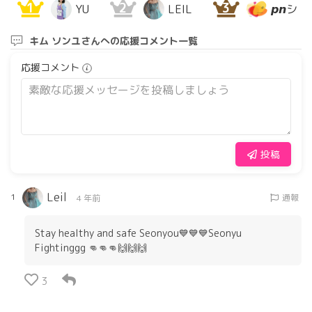
1
2
3
YU
LEIL
𝙥𝙣シ
キム ソンユさんへの応援コメント一覧
応援コメント
投稿
Leil
1
通報
4 年前
Stay healthy and safe Seonyou💙💙💙Seonyu
Fightinggg 👊👊👊🙌🙌🙌
3