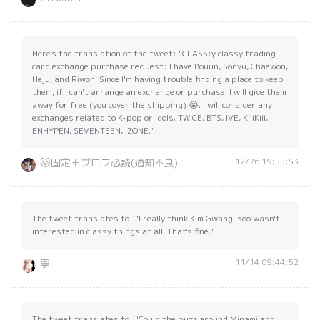
Here's the translation of the tweet: "CLASS:y classy trading
card exchange purchase request: I have Bouun, Sonyu, Chaewon,
Heju, and Riwon. Since I'm having trouble finding a place to keep
them, if I can't arrange an exchange or purchase, I will give them
away for free (you cover the shipping) 😭. I will consider any
exchanges related to K-pop or idols. TWICE, BTS, IVE, KiiiKiii,
ENHYPEN, SEVENTEEN, IZONE."
12/26 19:55:53
🐱固定＋プロフ必読(通知不良)
The tweet translates to: "I really think Kim Gwang-soo wasn't
interested in classy things at all. That's fine."
11/14 09:44:52
寧
The tweet translates to: "Could the buzz around Minami and