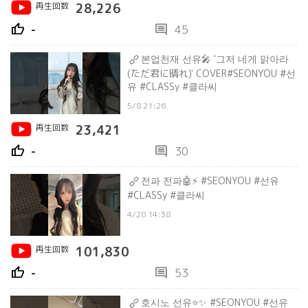
再生回数
28,226
thumb_up
comment
-
45
본업천재 선유🎤 '그저 네게 맑아라
(ただ君に晴れ)' COVER#SEONYOU #선
유 #CLASSy #클라씨
5/8 21:26
再生回数
23,421
thumb_up
comment
-
30
전파 전파🤖⚡️ #SEONYOU #선유
#CLASSy #클라씨
4/28 14:38
再生回数
101,830
thumb_up
comment
-
53
호시노 선유⭐️✨ #SEONYOU #선유