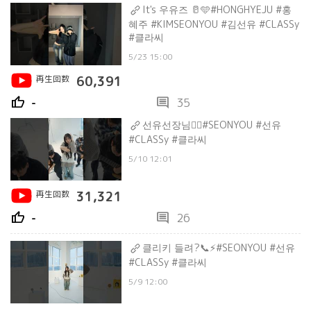
It's 우유즈 🥛🩵#HONGHYEJU #홍
혜주 #KIMSEONYOU #김선유 #CLASSy
#클라씨
5/23 15:00
再生回数
60,391
thumb_up
comment
-
35
선유선장님🚣‍♀️#SEONYOU #선유
#CLASSy #클라씨
5/10 12:01
再生回数
31,321
thumb_up
comment
-
26
클리키 들려?📞⚡️#SEONYOU #선유
#CLASSy #클라씨
5/9 12:00