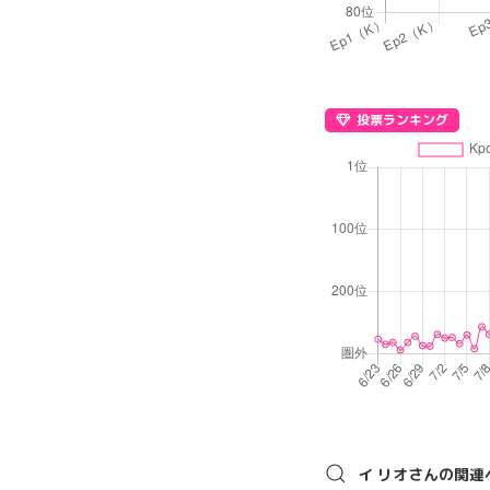
投票ランキング
イ リオさんの関連