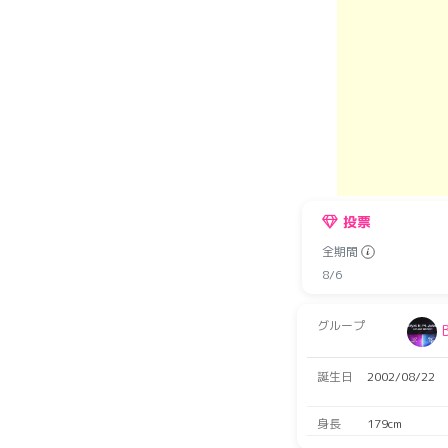
投票
全期間
8/6
グループ
誕生日
2002/08/22
身長
179cm