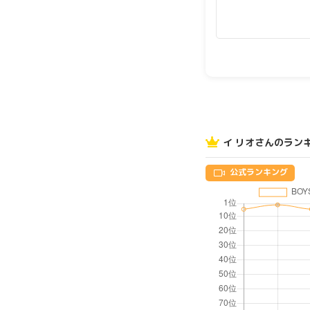
イ リオさんのラン
公式ランキング