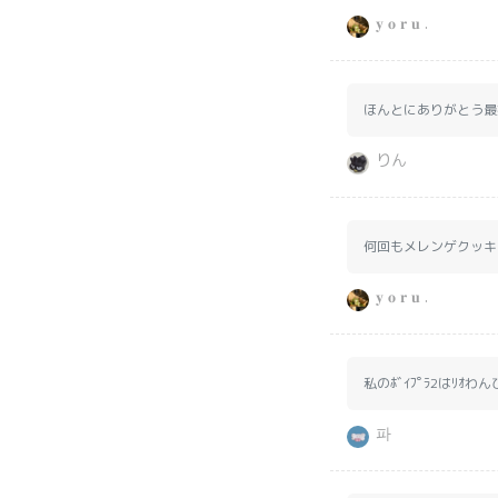
𝐲 𝐨 𝐫 𝐮 .
ほんとにありがとう最推しキ
りん
何回もメレンゲクッキー転
𝐲 𝐨 𝐫 𝐮 .
私のﾎﾞｲﾌﾟﾗ2はﾘｵわ
파