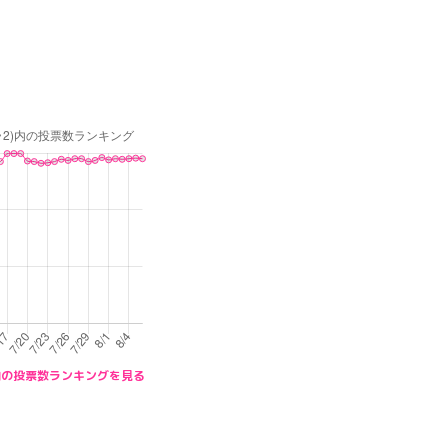
2)内の投票数ランキングを見る