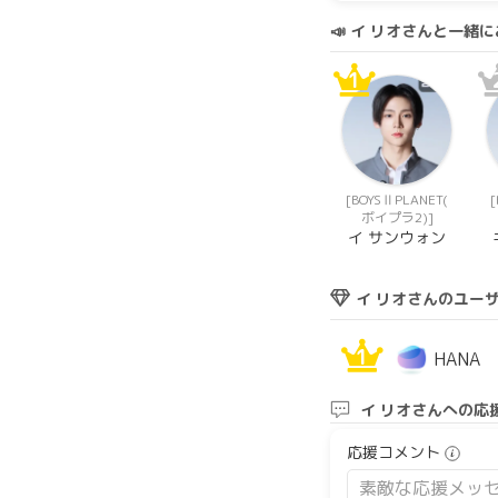
📣 イ リオさんと一
1
[BOYSⅡPLANET(
ボイプラ2)]
イ サンウォン
イ リオさんのユー
1
HANA
イ リオさんへの応
応援コメント