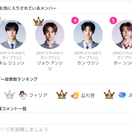
緒にお気に入りされているメンバー
2
3
4
5
[BOYSⅡPLANET(
[BOYSⅡPLANET(
[BOYSⅡPLANET(
[BOYSⅡPLA
ボイプラ2)]
ボイプラ2)]
ボイプラ2)]
ボイプラ2
キム ジュンソ
ジョウ アンシ
カン ウジン
ホー シン
ン
ザー投票数ランキング
2
3
3
フィリア
김지현
J
援コメント一覧