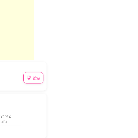
投票
Sydney,
alia