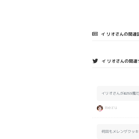
イ リオさんの関連
イ リオさんの関連
イリオさんが𝑲𝑰𝑺
𝚖𝚎𝚛𝚞
何回もメレンゲクッキー転