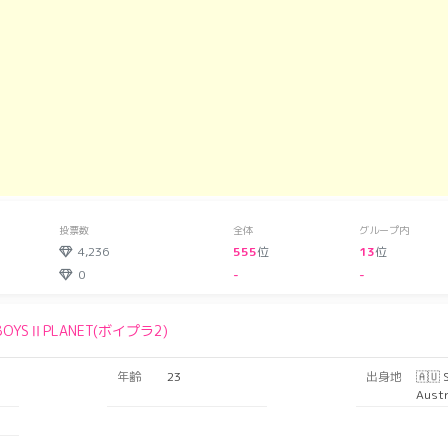
投票数
全体
グループ内
4,236
555
位
13
位
0
-
-
BOYSⅡPLANET(ボイプラ2)
年齢
23
出身地
🇦🇺 
Austr