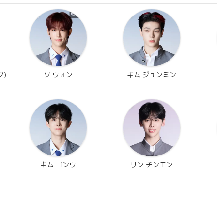
2)
ソ ウォン
キム ジュンミン
キム ゴンウ
リン チンエン