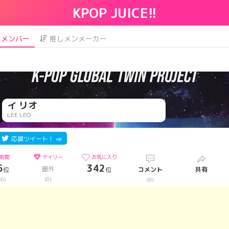
KPOP JUICE!!
メンバー
推しメンメーカー
イ リオ
LEE LEO
応援ツイート！ 📣
期間
デイリー
お気に入り
5
342
圏外
位
位
コメント
共有
36)
(0)
(0)