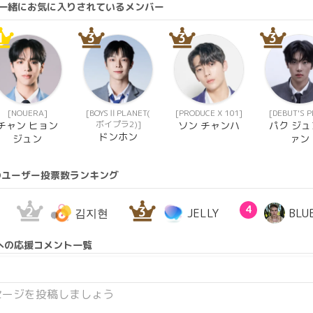
んと一緒にお気に入りされているメンバー
1
3
3
3
[NOUERA]
[BOYSⅡPLANET(
[PRODUCE X 101]
[DEBUT'S 
ボイプラ2)]
チャン ヒョン
ソン チャンハ
パク ジュ
ドンホン
ジュン
ァン
のユーザー投票数ランキング
2
3
4
김지현
JELLY
BLU
への応援コメント一覧