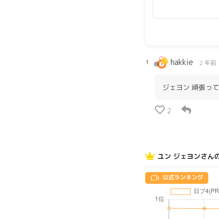
hakkie
1
2 年前
ジェヨン 頑張っ
2
ユン ジェヨンさん
公式ランキング