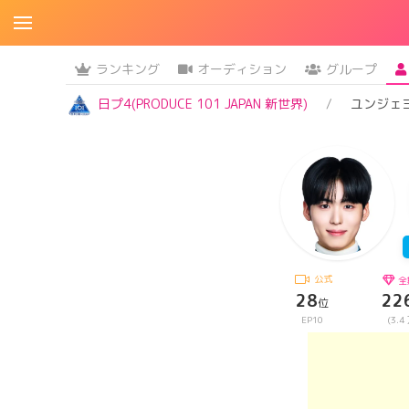
ランキング
オーディション
グループ
日プ4(PRODUCE 101 JAPAN 新世界)
ユンジェ
公式
全
28
22
位
EP10
(3.4