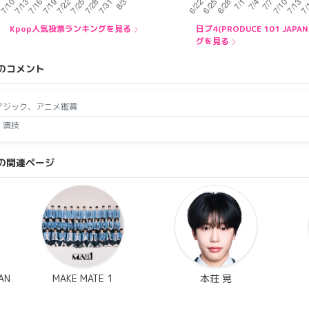
Kpop人気投票ランキングを見る
日プ4(PRODUCE 101 JA
グを見る
のコメント
マジック、アニメ鑑賞
、演技
の関連ページ
AN
MAKE MATE 1
本荘 晃