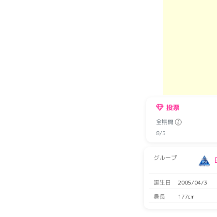
投票
全期間
8/5
グループ
誕生日
2005/04/3
身長
177cm