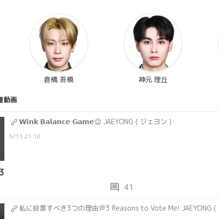
倉橋 吾槙
神元 理丘
連動画
𝗪𝗶𝗻𝗸 𝗕𝗮𝗹𝗮𝗻𝗰𝗲 𝗚𝗮𝗺𝗲😉 JAEYONG ( ジェヨン )
5/11 21:10
3
comment
41
私に投票すべき3つの理由💭3 Reasons to Vote Me! JAEYONG (