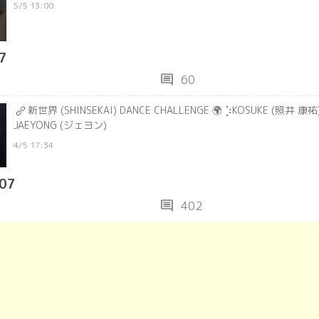
5/5 13:00
7
comment
60
新世界 (SHINSEKAI) DANCE CHALLENGE 🌍 ⡱KOSUKE (照井 康祐
JAEYONG (ジェヨン)
4/5 17:34
07
comment
402