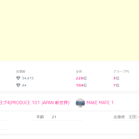
投票数
全体
グループ内
34,415
226
位
3
位
44
104
位
7
位
日プ4(PRODUCE 101 JAPAN 新世界)
MAKE MATE 1
年齢
21
出身地
🇰