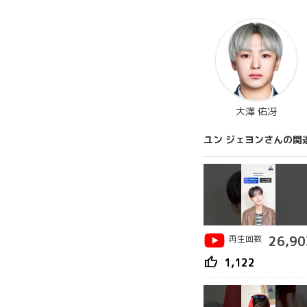
大澤 佑冴
ユン ジェヨンさんの関
再生回数
26,90
thumb_up
1,122