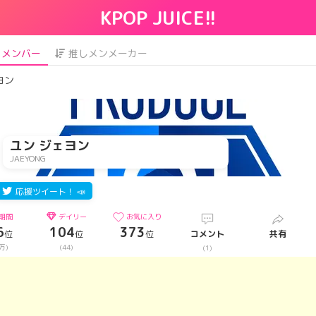
KPOP JUICE!!
メンバー
推しメンメーカー
ヨン
ユン ジェヨン
JAEYONG
応援ツイート！ 📣
期間
デイリー
お気に入り
6
104
373
位
位
位
コメント
共有
 万)
(44)
(1)