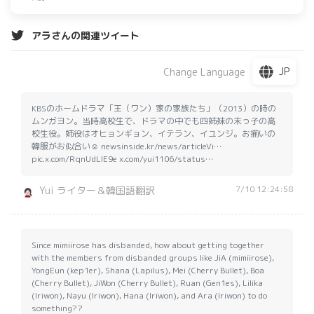
アラさんの関連ツイート
JP
Change Language
KBSのホームドラマ「王（ワン）家の家族たち」（2013）の時の
ムンガヨン。当時高校生で、ドラマの中でも四姉妹の末っ子の高
校生役。姉役はオヒョンギョン、イテラン、イユンジ。お揃いの
韓服がお似合い☺️ newsinside.kr/news/articleVi…
pic.x.com/RqnUdLlE9e x.com/yui1106/status…
7/10 12:24:58
Yui ライター＆韓国語翻訳
Since mimiirose has disbanded, how about getting together
with the members from disbanded groups like JiA (mimiirose),
YongEun (kep1er), Shana (Lapilus), Mei (Cherry Bullet), Boa
(Cherry Bullet), JiWon (Cherry Bullet), Ruan (Gen1es), Lilika
(Iriwon), Nayu (Iriwon), Hana (Iriwon), and Ara (Iriwon) to do
something??