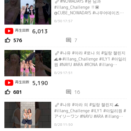
#NOWADAYS #윤 님과
#illang_Challenge ‼️💟
@CUBE_NOWADAYS #나우어데이즈
#YOON#ILY1 #아일리원 #아라 #ARA #
8/30 17:57
리리카 #RIRIKA
再生回数
6,013
thumb_up
comment
576
7
#나유 #아라 #로나 의 #일랑 챌린지
🌊🍀#illang_Challenge #ILY1 #아일리
원 #NAYU #ARA #RONA #illang
#illang_Firework
8/29 17:51
再生回数
5,190
thumb_up
comment
681
16
#나유 #아라 의 #일랑 챌린지 🌊
#illang_Challenge #ILY1 #아일리원 #
アイリーワン #NAYU #ARA #illang
#illang_Firework
8/28 11:50