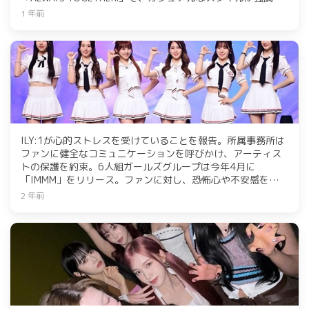
れている。メンバーたちの素顔やプロの表情が見どころ。
1 年前
ILY:1が心的ストレスを受けていることを報告。所属事務所は
ファンに健全なコミュニケーションを呼びかけ、アーティス
トの保護を約束。6人組ガールズグループは今年4月に
「IMMM」をリリース。ファンに対し、恐怖心や不安感を誘発
するメッセージを控えるよう要請。-
2 年前