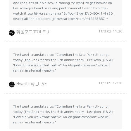
and consists of 36 discs, is making me want to get hooked on
Lee Yoon-ji's heartbreaking performance! I want to binge-
watch it too 😂 Korean drama "By Your Side" DVD-BOX 1-4 (36
discs) all 144 episodes. jp.mercari.com/item/m46185887…
11/3 02:11:20
韓国マニアOLミナ
The tweet translates to: "Comedian the late Park Ji-sung,
today (the 2nd) marks the 5th anniversary... Lee Yoon-ji & Ali
'How did you walk that path?' An 'elegant comedian' who will
remain in eternal memory."
11/2 09:37:20
Hwaiting!_LIVE
The tweet translates to: "Comedian the late Park Ji-sung,
today (the 2nd) marks the 5th anniversary... Lee Yoon-ji & Ali
'How did you walk that path?' An 'elegant comedian' who will
remain in eternal memory."