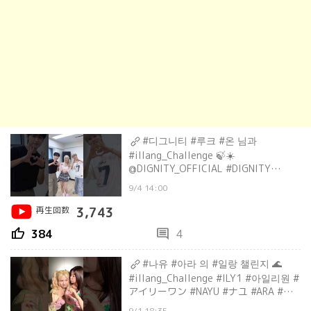
#디그니티 #루크 #온 님과
#illang_Challenge 🍃☀️
@DIGNITY_OFFICIAL #DIGNITY
#LUKE #ON#ILY1 #아일리원 #아라
9/4 14:00
#ARA
再生回数
3,743
thumb_up
comment
384
4
#나유 #아라 의 #일랑 챌린지 🌊
#illang_Challenge #ILY1 #아일리원 #
アイリーワン #NAYU #ナユ #ARA #ア
ラ #illang_Firework
9/1 18:35