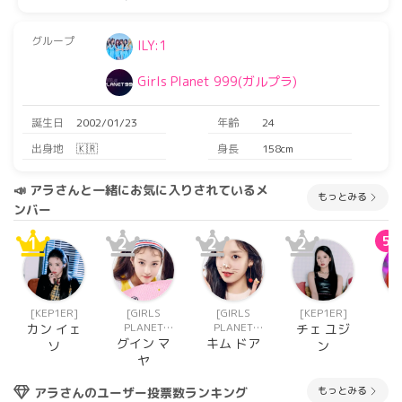
グループ
ILY:1
Girls Planet 999(ガルプラ)
誕生日
2002/01/23
年齢
24
出身地
🇰🇷
身長
158cm
📣 アラさんと一緒にお気に入りされているメ
もっとみる
ンバー
1
2
2
2
5
[KEP1ER]
[GIRLS
[GIRLS
[KEP1ER]
[
PLANET
PLANET
カン イェ
チェ ユジ
999(ガルプ
999(ガルプ
グイン マ
キム ドア
ソ
ン
ラ)]
ラ)]
ヤ
もっとみる
アラさんのユーザー投票数ランキング