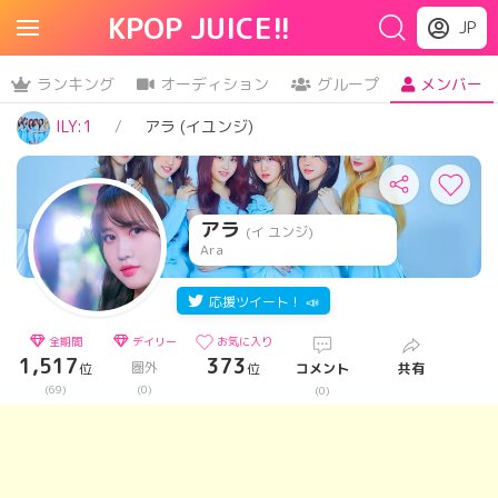
KPOP JUICE!!
JP
ランキング
オーディション
グループ
メンバー
ILY:1
アラ (イユンジ)
アラ
(イ ユンジ)
Ara
応援ツイート！ 📣
全期間
デイリー
お気に入り
1,517
373
圏外
位
位
コメント
共有
(69)
(0)
(0)