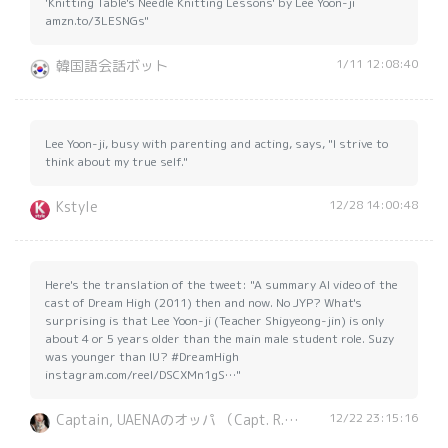
'Knitting Table's Needle Knitting Lessons' by Lee Yoon-ji
amzn.to/3LESNGs"
1/11 12:08:40
韓国語会話ボット
Lee Yoon-ji, busy with parenting and acting, says, "I strive to
think about my true self."
12/28 14:00:48
Kstyle
Here's the translation of the tweet: "A summary AI video of the
cast of Dream High (2011) then and now. No JYP? What's
surprising is that Lee Yoon-ji (Teacher Shigyeong-jin) is only
about 4 or 5 years older than the main male student role. Suzy
was younger than IU? #DreamHigh
instagram.com/reel/DSCXMn1gS…"
12/22 23:15:16
Captain, UAENAのオッパ （Capt. R., OPPA of UAENA)