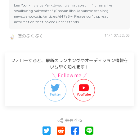
Lee Yoon-ji visits Park Ji-sung's mausoleum: "It feels like
swallowing saltwater" (Chosun Ilbo Japanese version)
news.yahoo.co.jp/articles/d47a5… Please don't spread
information that no one understands.
11/1 07:22:05
僕のぷくぷく
フォローすると、最新のランキングやオーディション情報を
いち早く知れます！
＼ Follow me ／
Twitter
YouTube
共有する