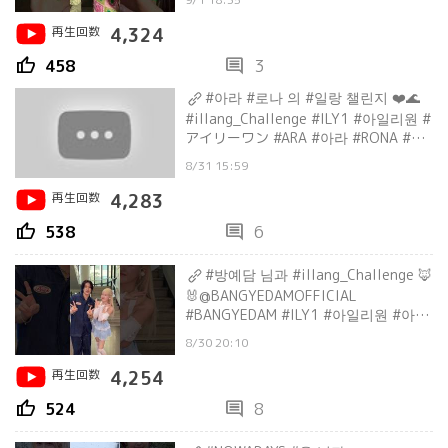
再生回数
4,324
thumb_up
comment
458
3
#아라 #로나 의 #일랑 챌린지 ❤️🌊
#illang_Challenge #ILY1 #아일리원 #
アイリーワン #ARA #아라 #RONA #로
나 #illang_Firework
8/31 15:59
再生回数
4,283
thumb_up
comment
538
6
#방예담 님과 #illang_Challenge 🦊
🐰@BANGYEDAMOFFICIAL
#BANGYEDAM #ILY1 #아일리원 #아라
#ARA
8/30 20:10
再生回数
4,254
thumb_up
comment
524
8