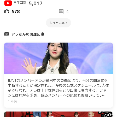
再生回数
5,017
thumb_up
comment
578
4
もっとみる
アラさんの関連記事
ILY:1のメンバーアラが練習中の負傷により、当分の間活動を
中断することが決定された。今後の公式スケジュールは5人体
制で行われ、アラは十分な休息をとり回復に専念する。ファ
ンには理解を求め、残るメンバーへの応援もお願いしてい
る。
1 年前