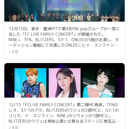
12月15日、東京・豊洲PITで第4世代K-popグループが一堂に
会した「FC LIVE FAMILY CONCERT」が開催された。
NINE.i、TFN、BLITZERS、ILY:1、ONLEEの5組が出演し、オ
ーディション番組にて共演したONLEEことイ・スンファンと
NINE.iのソウォン、ILY:1のリリカが1部のスペシャルMCを務
2 年前
めた。2部のMCには、TFNからレオ、ILY:1からアラ、
BLITZERSからウジュが抜擢され、観客から沢山の声援が寄せ
られた。全アーティストが同じステージに立ち、エンディン
グ曲を披露して一夜限りのスペシャルな公演を終えた。
12/15「FCLIVE FAMILY CONCERT」第二弾MC発表。TFNの
レオ、ILY:1のアラ、BLITZERSのウジュが2部MCに、ILY:1の
リリカ、イ・スンファン、NINE.iのソウォンが1部MCに。
BLITZERSのウジュは単独公演とは異なるステージに意気込
み。2023年12月15日（金）に東京・豊洲PITで開催。-
2 年前