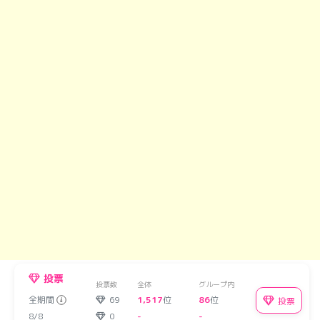
投票
投票数
全体
グループ内
全期間
69
1,517
位
86
位
投票
8/8
0
-
-