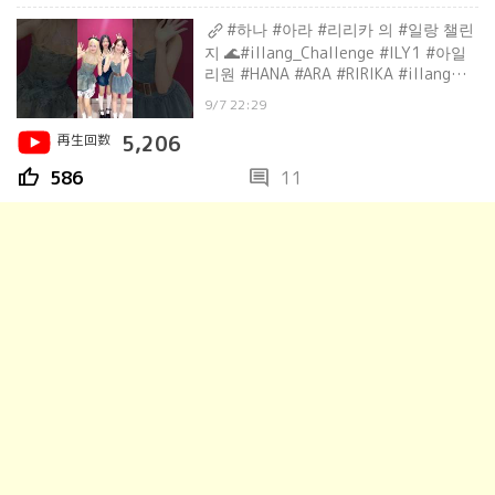
#하나 #아라 #리리카 의 #일랑 챌린
지 🌊#illang_Challenge #ILY1 #아일
리원 #HANA #ARA #RIRIKA #illang
#illang_Firework
9/7 22:29
再生回数
5,206
thumb_up
comment
586
11