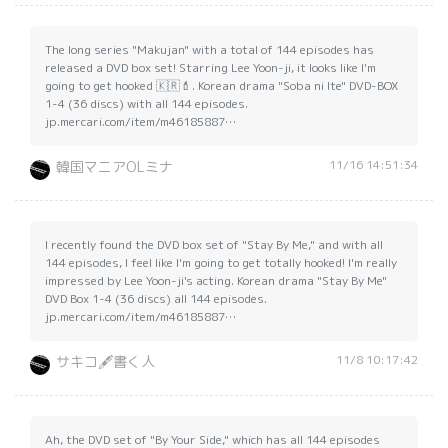
The long series "Makujan" with a total of 144 episodes has
released a DVD box set! Starring Lee Yoon-ji, it looks like I'm
going to get hooked 🇰🇷💄. Korean drama "Soba ni Ite" DVD-BOX
1-4 (36 discs) with all 144 episodes.
jp.mercari.com/item/m46185887…
11/16 14:51:34
韓国マニアOLミナ
I recently found the DVD box set of "Stay By Me," and with all
144 episodes, I feel like I'm going to get totally hooked! I'm really
impressed by Lee Yoon-ji's acting. Korean drama "Stay By Me"
DVD Box 1-4 (36 discs) all 144 episodes.
jp.mercari.com/item/m46185887…
11/8 10:17:42
サキコ🖋書く人
Ah, the DVD set of "By Your Side," which has all 144 episodes