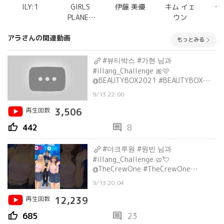
ILY:1
GIRLS
伊藤 美優
キム イェ
チ
PLANET
ウン
999(ガル
アラさんの関連動画
プラ)
もっとみる
#뷰티박스 #가현 님과
#illang_Challenge 🎀🩷
@BEAUTYBOX2021 #BEAUTYBOX
#GAHYUN#ILY1 #아일리원 #아라
9/13 22:00
#ARA
再生回数
3,506
thumb_up
comment
442
8
#더크루원 #원빈 님과
#illang_Challenge 🥨💘
@TheCrewOne #TheCrewOne
#WONBIN#ILY1 #아일리원 #아라
9/13 20:04
#ARA #리리카#RIRIKA
再生回数
12,239
thumb_up
comment
685
23