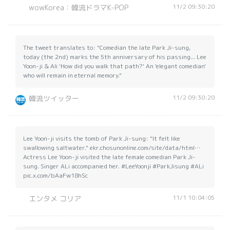
11/2 09:30:20
wowKorea：韓流ドラマK-POP
The tweet translates to: "Comedian the late Park Ji-sung,
today (the 2nd) marks the 5th anniversary of his passing... Lee
Yoon-ji & Ali 'How did you walk that path?' An 'elegant comedian'
who will remain in eternal memory."
11/2 09:30:20
韓流ツイッター
Lee Yoon-ji visits the tomb of Park Ji-sung: "It felt like
swallowing saltwater." ekr.chosunonline.com/site/data/html…
Actress Lee Yoon-ji visited the late female comedian Park Ji-
sung. Singer ALi accompanied her. #LeeYoonji #ParkJisung #ALi
pic.x.com/bAaFw18hSc
11/1 10:04:05
エンタメ コリア