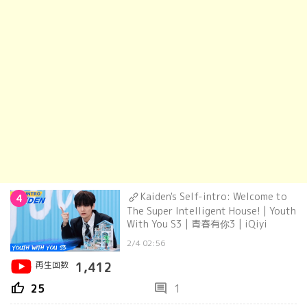
Kaiden's Self-intro: Welcome to
4
The Super Intelligent House! | Youth
With You S3 | 青春有你3 | iQiyi
2/4 02:56
再生回数
1,412
thumb_up
comment
25
1