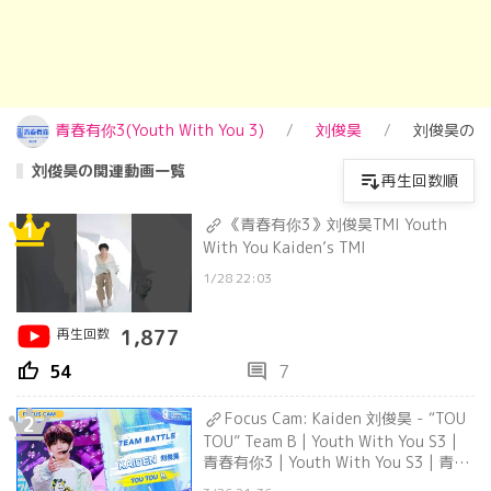
青春有你3(Youth With You 3)
刘俊昊
刘俊昊の関
刘俊昊の関連動画一覧
再生回数順
《青春有你3》刘俊昊TMI Youth
1
With You Kaiden’s TMI
1/28 22:03
再生回数
1,877
thumb_up
comment
54
7
Focus Cam: Kaiden 刘俊昊 - “TOU
2
TOU” Team B | Youth With You S3 |
青春有你3 | Youth With You S3 | 青春
有你3