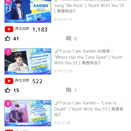
6
Song “We Rock” | Youth With You S3
| 青春有你3
3/10 22:22
再生回数
1,183
thumb_up
comment
41
6
Focus Cam: Kaiden 刘俊昊 –
7
"Where Has the Time Gone" | Youth
With You S3 | 青春有你3
3/13 11:32
再生回数
522
thumb_up
comment
15
1
Focus Cam: Kaiden – "Love Is
8
Doubt" | Youth With You S3 | 青春有
你3
3/3 12:03