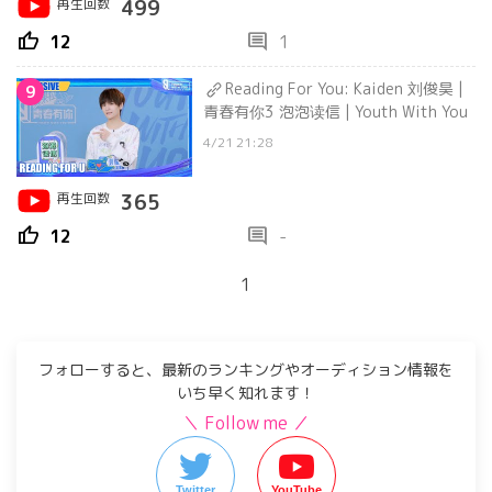
再生回数
499
thumb_up
comment
12
1
Reading For You: Kaiden 刘俊昊 |
9
青春有你3 泡泡读信 | Youth With You
4/21 21:28
再生回数
365
thumb_up
comment
12
-
1
フォローすると、最新のランキングやオーディション情報を
いち早く知れます！
＼ Follow me ／
Twitter
YouTube