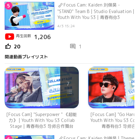
Focus Cam: Kaiden 刘俊昊 -
5
"STAND" Team B | Studio Evaluation |
Youth With You S3 | 青春有你3
4/3 15:24
再生回数
1,206
thumb_up
comment
20
1
関連動画プレイリスト
7
[Focus Cam] "Superpower " 《超能
[Focus Cam] "Go Hard
力》 | Youth With You S3 Collab
Youth With You S3 Coll
Stage | 青春有你3 导师合作舞台
青春有你3 导师合
Focus Cam: Kaiden 刘俊昊 | Theme