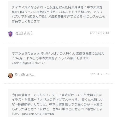
タイカス気になるよね〜と友達と飲んだ時美味すぎて中本大賀を
見た日はタイカスを飲むと決めているんですけど松ステ、アクリ
バスケで計3回飲んでるけど毎回美味すぎてビビる 他のカスタムも
お待ちしております
8/7 16:40:35
海生(まお）
オフショきたぁぁぁ 幸せいっぱいの大賀くん 素敵な先輩に出会え
て˘ʚ̴̶̷ ‧̫ ʚ̴̶̷̥̀˘︎ これからも中本大賀をよろしくお願いします🙇🏻‍♀️
x.com/Taiga08270217/…
8/7 01:20:35
たいみょん｡
今日の落書き…ではなくて、先日下書きだけしていた大賀くんの
イラストを完成←？させたので上げておきます。 歪くんも難しい
な…特徴は多いんだけど、中本大賀を残しつつ描くのが… 水彩に
しようかなと思ってたけど、色がパキッと出せるペン着色にしま
した。 pic.x.com/Z5YjBkkMDN