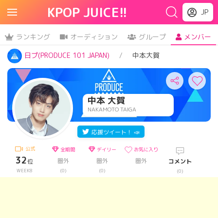
KPOP JUICE!!
JP
ランキング
オーディション
グループ
メンバー
日プ(PRODUCE 101 JAPAN)
中本大賀
中本 大賀
NAKAMOTO TAIGA
応援ツイート！ 📣
公式
全期間
デイリー
お気に入り
32
圏外
圏外
圏外
位
コメント
WEEK8
(0)
(0)
(0)