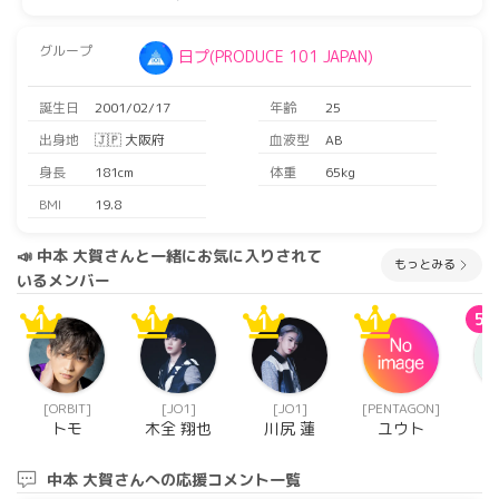
グループ
日プ(PRODUCE 101 JAPAN)
誕生日
2001/02/17
年齢
25
出身地
🇯🇵 大阪府
血液型
AB
身長
181cm
体重
65kg
BMI
19.8
📣 中本 大賀さんと一緒にお気に入りされて
もっとみる
いるメンバー
1
1
1
1
5
[ORΒIT]
[JO1]
[JO1]
[PENTAGON]
(P
トモ
木全 翔也
川尻 蓮
ユウト
101
中本 大賀さんへの応援コメント一覧