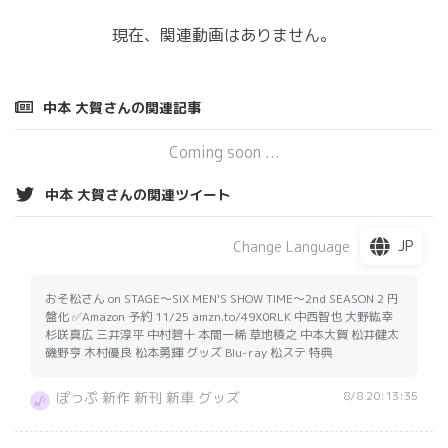
現在、関連動画はありません。
中本 大賀さんの関連記事
Coming soon ...
中本 大賀さんの関連ツイート
JP
Change Language
おそ松さん on STAGE～SIX MEN'S SHOW TIME～2nd SEASON 2 円
盤化 ✅Amazon 予約 11/25 amzn.to/49X0RLK 中西智也 大野紘幸
杉咲真広 三井淳平 中村碧十 本間一稀 草地稜之 中本大賀 松井健太
磯野亨 木村優良 松本勇輝 グッズ Blu-ray 松ステ 特典
8/8 20:13:35
ぽっぷ 新作 新刊 新車 グッズ