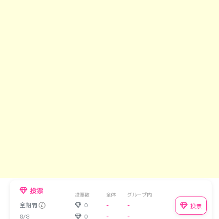
投票
投票数
全体
グループ内
全期間
0
-
-
投票
8/8
0
-
-