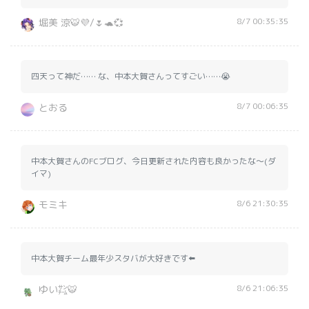
8/7 00:35:35
堀美 涼🐯💜/🌷🐢💞
四天って神だ…… な、中本大賀さんってすごい……😭
8/7 00:06:35
とおる
中本大賀さんのFCブログ、今日更新された内容も良かったな〜(ダ
イマ)
8/6 21:30:35
モミキ
中本大賀チーム最年少スタバが大好きです⬅️
8/6 21:06:35
ゆい㌠🐯