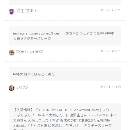
8/5 22:45:35
海生(まお）
instagram.com/stories/tiger_… めちゃかっこよかった🫶 #中本
大賀 #アクターズリーグ
8/5 22:43:35
🐯💓Tiger💓🐯
中本大賀ってほんとに神だ
8/5 21:41:35
みな🐯
【入荷情報】 『ACTORS☆LEAGUE in Basketball 2026』より、
・ぷくぷくシール 中本大賀さん、田淵累生さん ・マグネット 中本
大賀さん 入荷しました！💙🏀 お求めの際は池袋2.5次元専門店
#kbooks #キャスト館 にお越しください！！ アクターズリーグ