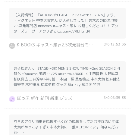
【入荷情報】 『ACTORS☆LEAGUE in Basketball 2026』より、
・マグネット 中本大賀さん が入荷しました！ お求めの際は池袋
2.5次元専門店 #kbooks #キャスト館 にお越しください！！ アク
ターズリーグ アクリ🏀 pic.x.com/qVRLHcntPI
8/6 12:53:35
K-BOOKS キャスト館＠2.5次元舞台ミュージカル【買取】
おそ松さん on STAGE～SIX MEN'S SHOW TIME～2nd SEASON 2 円
盤化 ✅Amazon 予約 11/25 amzn.to/49X0RLK 中西智也 大野紘幸
杉咲真広 三井淳平 中村碧十 本間一稀 草地稜之 中本大賀 松井健太
磯野亨 木村優良 松本勇輝 グッズ Blu-ray 松ステ 特典
8/6 08:35:35
ぽっぷ 新作 新刊 新車 グッズ
昨日のアクリ持田を応援すべくDCの応援をしてたはずなのに中本
大賀がかっこよすぎて中本大賀に一番メロついてた。何なんだお
前……