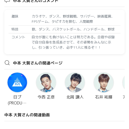
中本 大賀さんのコメント
趣味
カラオケ、ダンス、野球観戦、サバゲ―、映画鑑賞、
FPSゲーム、タピオカを飲む、人間観察
特技
歌、ダンス、バスケットボール、ハンドボール、野球
コメント
自分が誰にも負けないことは努力である。合宿や収録
で自分自身を急成長させて、その姿勢をみんなに示
し、引っ張っていき、必ず11人に残るぞ！！
中本 大賀さんの関連ページ
日プ
今西 正彦
北岡 謙人
石井 祐輝
ア
(PRODUCE
101
中本 大賀さんの関連動画
JAPAN)