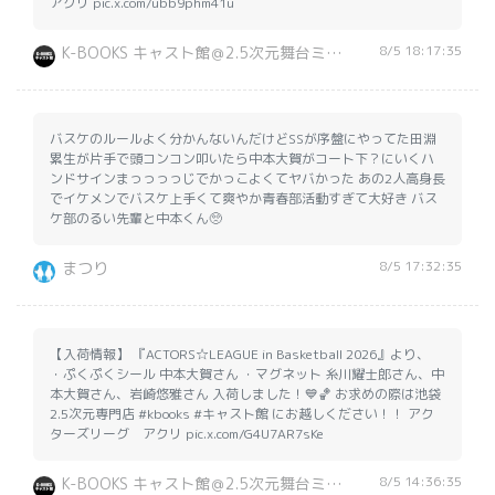
アクリ pic.x.com/ubb9phm41u
8/5 18:17:35
K-BOOKS キャスト館＠2.5次元舞台ミュージカル【買取】
バスケのルールよく分かんないんだけどSSが序盤にやってた田淵
累生が片手で頭コンコン叩いたら中本大賀がコート下？にいくハ
ンドサインまっっっっじでかっこよくてヤバかった あの2人高身長
でイケメンでバスケ上手くて爽やか青春部活動すぎて大好き バス
ケ部のるい先輩と中本くん🥺
8/5 17:32:35
まつり
【入荷情報】 『ACTORS☆LEAGUE in Basketball 2026』より、
・ぷくぷくシール 中本大賀さん ・マグネット 糸川耀士郎さん、中
本大賀さん、岩崎悠雅さん 入荷しました！💙🏀 お求めの際は池袋
2.5次元専門店 #kbooks #キャスト館 にお越しください！！ アク
ターズリーグ アクリ pic.x.com/G4U7AR7sKe
8/5 14:36:35
K-BOOKS キャスト館＠2.5次元舞台ミュージカル【買取】