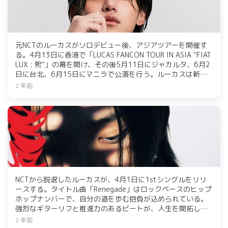
元NCTのルーカスがソロデビュー後、アジアツアーを開催す
る。4月13日に香港で「LUCAS FANCON TOUR IN ASIA “FIAT
LUX : 熙”」の幕を開け、その後5月11日にジャカルタ、6月2
日に台北、6月15日にマニラで公演を行う。ルーカスは新し
い魅力をアピールするために様々な音楽とパフォーマンスを
2 年前
披露する予定。チケット購入などの詳細は公式SNSで発表さ
れる予定。
NCTから脱退したルーカスが、4月1日に1stシングルをリリ
ースする。タイトル曲「Renegade」はロックベースのヒップ
ホップナンバーで、自分の道を歩む抱負が込められている。
強烈なギターリフと推進力のあるビートが、人生を開拓して
いこうというメッセージを際立たせている。本日から予約販
2 年前
売を開始した。