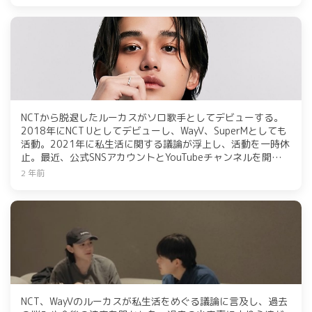
NCTから脱退したルーカスがソロ歌手としてデビューする。
2018年にNCT Uとしてデビューし、WayV、SuperMとしても
活動。2021年に私生活に関する議論が浮上し、活動を一時休
止。最近、公式SNSアカウントとYouTubeチャンネルを開設し
て近況を伝え、過去の行動について謝罪した。
2 年前
NCT、WayVのルーカスが私生活をめぐる議論に言及し、過去