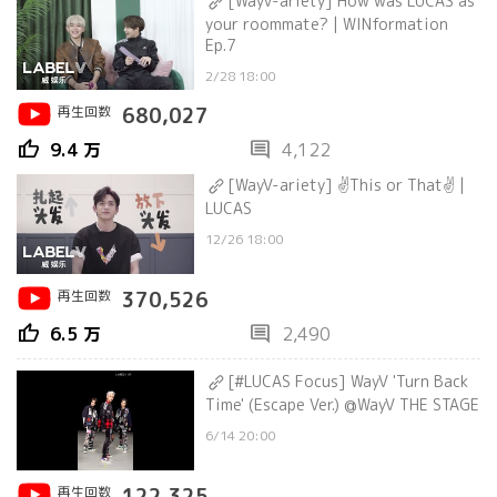
[WayV-ariety] How was LUCAS as
your roommate? | WINformation
Ep.7
2/28 18:00
再生回数
680,027
thumb_up
comment
9.4 万
4,122
[WayV-ariety] ✌This or That✌ |
LUCAS
12/26 18:00
再生回数
370,526
thumb_up
comment
6.5 万
2,490
[#LUCAS Focus] WayV 'Turn Back
Time' (Escape Ver.) @WayV THE STAGE
6/14 20:00
再生回数
122,325