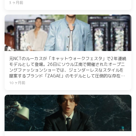
行う。SMはルーカスのこれまでの活動を称賛し、ファンに温
3 ヶ月前
かい応援を呼びかけた。
元NCTのルーカスが「キャットウォークフェスタ」で2年連続
モデルとして登場。26日にソウル江南で開催されたオープニ
ングファッションショーでは、ジェンダーレスなスタイルを
提案するブランド「ZAGAE」のモデルとして圧倒的な存在感
を示した。ルーカスのウォーキングは観客の視線を釘付けに
10 ヶ月前
し、今年のフェスティバルは歴代最大規模で開催された。昨
年も同イベントで注目を集めた。