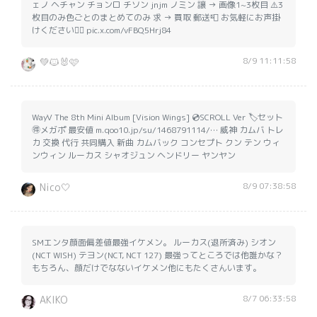
ェノ ヘチャン チョンロ チソン jnjm ノミン 譲 → 画像1~3枚目 ⚠️3
枚目のみ色ごとのまとめてのみ 求 → 買取 郵送📮 お気軽にお声掛
けください🙇‍♀️ pic.x.com/vFBQ5Hrj84
8/9 11:11:58
💚🐱🐰🩷
WayV The 8th Mini Album [Vision Wings] 💿SCROLL Ver 🏷️セット
🉐メガポ 最安値 m.qoo10.jp/su/1468791114/… 威神 カムバ トレ
カ 交換 代行 共同購入 新曲 カムバック コンセプト クン テン ウィ
ンウィン ルーカス シャオジュン ヘンドリー ヤンヤン
8/9 07:38:58
Nico🤍
SMエンタ顔面偏差値最強イケメン。 ルーカス(退所済み) シオン
(NCT WISH) テヨン(NCT, NCT 127) 最強ってところでは他誰かな？
もちろん、顔だけでなないイケメン他にもたくさんいます。
8/7 06:33:58
AKIKO