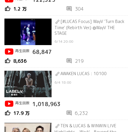
thumb_up
comment
1.2 万
304
[#LUCAS Focus] WayV 'Turn Back
Time' (Rebirth Ver.) @WayV THE
STAGE
6/14 20:00
再生回数
68,847
thumb_up
comment
8,636
219
AWAKEN LUCAS : 10100
6/4 18:00
再生回数
1,018,963
thumb_up
comment
17.9 万
6,232
TEN & LUCAS & WINWIN LIVE
Highlights - WayV - Beyond the