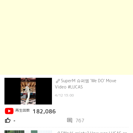
SuperM 슈퍼엠 'We DO' Move
Video #LUCAS
4/12 13:00
再生回数
182,086
thumb_up
comment
-
767