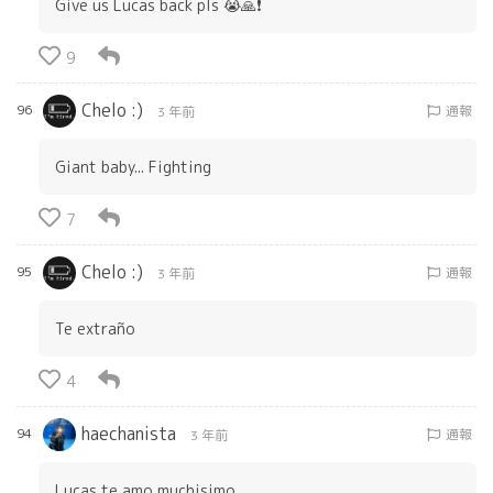
Give us Lucas back pls 😭🙏❗
9
Chelo :)
96
通報
3 年前
Giant baby... Fighting
7
Chelo :)
95
通報
3 年前
Te extraño
4
haechanista
94
通報
3 年前
Lucas te amo muchisimo