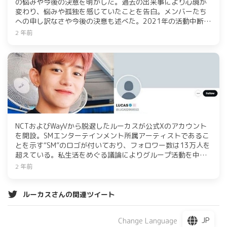
の悩みや今後の決意を明かした。過去の出来事により心境が
変わり、悩みや孤独を感じていたことを告白。メンバーたち
への申し訳なさや今後の決意も述べた。2021年の活動中断
後、再開に向けての動向に注目が集まっている。
2 年前
NCTおよびWayVから脱退したルーカスが公式Xのアカウント
を開設。SMエンターテインメント所属アーティストであるこ
とを示す“SM”のロゴが付いており、フォロワー数は13万人を
超えている。私生活をめぐる議論によりグループ活動を中断
したが、活動再開の噂が広がっている。Instagramや
2 年前
「Bubble」を通じてファンとのコミュニケーションを図って
いる。2023年2月には、スタジオでのダンス練習映像を公開
し、活動再開が近いと思われたが、同年5月に脱退を発表し
ルーカスさんの関連ツイート
た。その後、ファンとのコミュニケーションのため
「Bubble」をオープンし、近況を公開している。
JP
Change Language