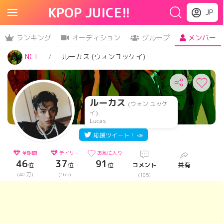
KPOP JUICE!!
JP
ランキング
オーディション
グループ
メンバー
NCT
ルーカス (ウォンユッケイ)
ルーカス
(ウォン ユッケ
イ)
Lucas
応援ツイート！ 📣
全期間
デイリー
お気に入り
46
37
91
位
位
位
コメント
共有
(40 万)
(165)
(105)