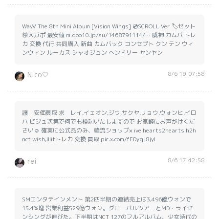
WayV The 8th Mini Album [Vision Wings] 💿SCROLL Ver 🏷️セット
🉐メガポ 最安値 m.qoo10.jp/su/1468791114/… 威神 カムバ トレ
カ 交換 代行 共同購入 新曲 カムバック コンセプト クン テン ウィ
ンウィン ルーカス シャオジュン ヘンドリー ヤンヤン
8/6 19:07:58
Nico🤍
譲 安価買取 求 レイ,イェオン,ジウ,サクヤ,リョウ,ウォンヒ,イロ
ハ ビジュ次第で何でも検討いたしますので お気軽にお声がけくだ
さい☺︎ 確実に公式品のみ、韓流ショップ× ive hearts2hearts h2h
nct wish,illitトレカ 交換 買取 pic.x.com/fEDyqj8jyl
8/6 17:42:58
rei
SMエンタテインメント 第2四半期の連結売上は3,496億ウォンで
15.4%増 営業利益529億ウォン。グローバルツアーとMD・ライセ
ンシングが伸びた。下半期はNCT 127のフルアルバム、少女時代の