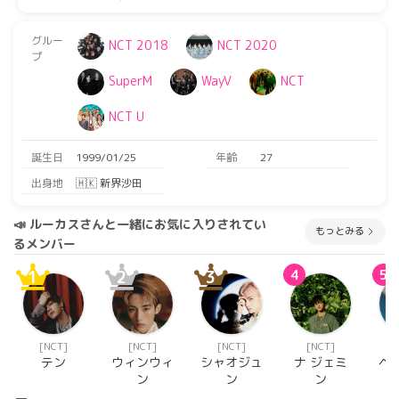
グルー
NCT 2018
NCT 2020
プ
SuperM
WayV
NCT
NCT U
誕生日
1999/01/25
年齢
27
出身地
🇭🇰 新界沙田
📣 ルーカスさんと一緒にお気に入りされてい
もっとみる
るメンバー
1
2
3
4
5
[NCT]
[NCT]
[NCT]
[NCT]
テン
ウィンウィ
シャオジュ
ナ ジェミ
ヘ
ン
ン
ン