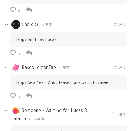
8
Chelo :)
99
通報
3 年前
Happy birthday Lucas
6
BakedLemonTae
98
通報
3 年前
Happy New Year! And please come back, Lucas❤️
8
Someone • Waiting for Lucas &
97
通報
Jalapeño
3 年前