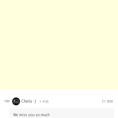
Chelo :)
100
通報
3 年前
We miss you so much