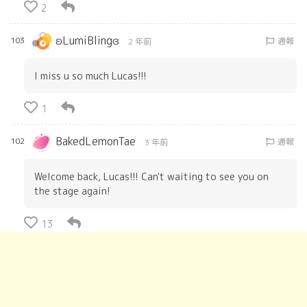
2
ʚLumiBlingɞ
103
通報
2 年前
I miss u so much Lucas!!!
1
BakedLemonTae
102
通報
3 年前
Welcome back, Lucas!!! Can't waiting to see you on
the stage again!
13