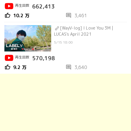
再生回数
662,413
thumb_up
comment
10.2 万
3,461
[WayV-log] I Love You 3M |
LUCAS's April 2021
5/15 18:00
再生回数
570,198
thumb_up
comment
9.2 万
3,640