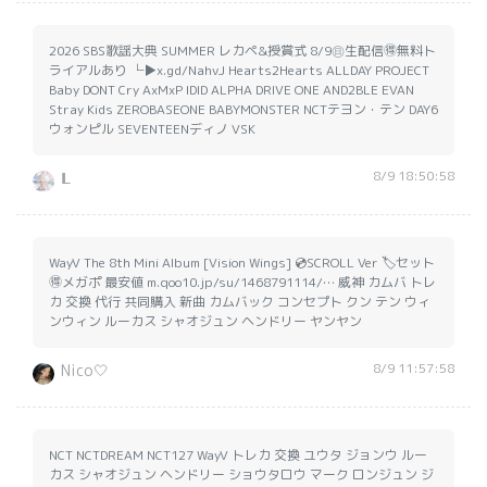
2026 SBS歌謡大典 SUMMER レカペ&授賞式 8/9㊐生配信🉐無料ト
ライアルあり └▶︎x.gd/NahvJ Hearts2Hearts ALLDAY PROJECT
Baby DONT Cry AxMxP IDID ALPHA DRIVE ONE AND2BLE EVAN
Stray Kids ZEROBASEONE BABYMONSTER NCTテヨン・テン DAY6
ウォンピル SEVENTEENディノ VSK
8/9 18:50:58
𝗟
WayV The 8th Mini Album [Vision Wings] 💿SCROLL Ver 🏷️セット
🉐メガポ 最安値 m.qoo10.jp/su/1468791114/… 威神 カムバ トレ
カ 交換 代行 共同購入 新曲 カムバック コンセプト クン テン ウィ
ンウィン ルーカス シャオジュン ヘンドリー ヤンヤン
8/9 11:57:58
Nico🤍
NCT NCTDREAM NCT127 WayV トレカ 交換 ユウタ ジョンウ ルー
カス シャオジュン ヘンドリー ショウタロウ マーク ロンジュン ジ