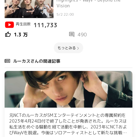
Vision
5/2 22:00
再生回数
111,733
thumb_up
comment
1.3 万
490
もっとみる
ルーカスさんの関連記事
元NCTのルーカスがSMエンターテインメントとの専属契約を
2023年4月24日付で終了したことが発表された。ルーカスは
私生活をめぐる騒動を経て活動を中断し、2023年にNCTおよ
びWayVを脱退。今後はソロアーティストとして新たな挑戦を