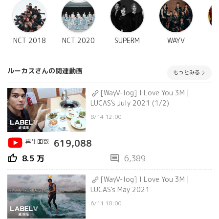
NCT 2018
NCT 2020
SUPERM
WAYV
ルーカスさんの関連動画
もっとみる
[WayV-log] I Love You 3M |
LUCAS's July 2021 (1/2)
8/14 12:00
再生回数
619,088
thumb_up
comment
8.5 万
6,389
[WayV-log] I Love You 3M |
LUCAS's May 2021
6/11 18:00