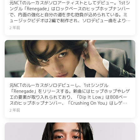
元NCTのルーカスがソロアーティストとしてデビュー。1stシ
ングル「Renegade」はロックベースのヒップホップナンバー
で、内面の強化と自分の道を歩む抱負が込められている。ミ
ュージックビデオは2編で制作され、ソロデビュー曲をより多
彩に楽しむことができる。1stシングルにはタイトル曲をはじ
2 年前
め、「Dip It Low」「Crushing On You」まで計3曲の英語曲
が収録された。
元NCTのルーカスがソロデビューし、1stシングル
「Renegade」をリリースする。新曲にはヒップホップやレゲ
エの要素が取り入れられており、「Dip It Low」は808ベー
スのヒップホップナンバー、「Crushing On You」はレゲエ
ジャンルの楽曲となっている。ルーカスの新たな音楽スタイ
2 年前
ルが期待される。4月1日午後6時に各音楽配信サイトでリリ
ース予定。