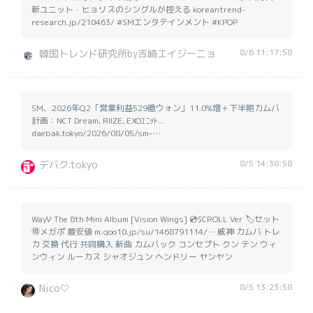
新ユニット・ヒョリスのシングルが控える koreantrend-
research.jp/210463/ #SMエンタテインメント #KPOP
8/6 11:17:58
韓国トレンド研究所by吉崎エイジーニョ
SM、2026年Q2「営業利益529億ウォン」11.0%増＋下半期カムバ
計画：NCT Dream, RIIZE, EXOﾕﾆｯﾄ...
daebak.tokyo/2026/08/05/sm-…
8/5 14:38:58
デバク.tokyo
WayV The 8th Mini Album [Vision Wings] 💿SCROLL Ver 🏷️セット
🉐メガポ 最安値 m.qoo10.jp/su/1468791114/… 威神 カムバ トレ
カ 交換 代行 共同購入 新曲 カムバック コンセプト クン テン ウィ
ンウィン ルーカス シャオジュン ヘンドリー ヤンヤン
8/5 13:23:58
Nico🤍