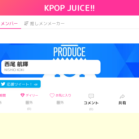
KPOP JUICE!!
メンバー
推しメンメーカー
西尾 航暉
NISHIO KOKI
応援ツイート！ 📣
期間
デイリー
お気に入り
外
圏外
圏外
コメント
共有
)
(0)
(0)