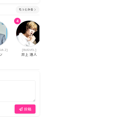
もっとみる
4
4
4
IA 2]
[BUGVEL]
[日プ(PRODUCE
[BUGVEL]
101 JAPAN)]
ン
井上 港人
佐藤 來良
今西 正彦
投稿