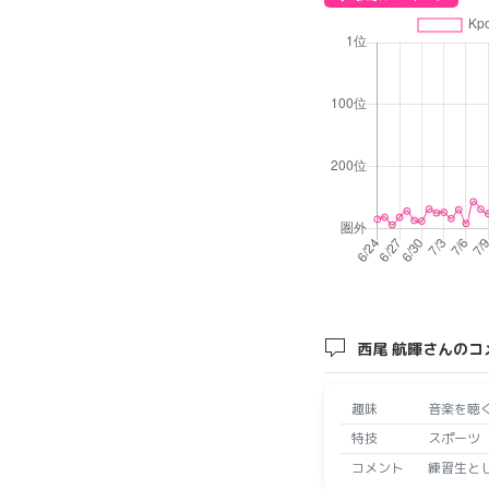
西尾 航暉さんのコ
趣味
音楽を聴
特技
スポーツ
コメント
練習生と