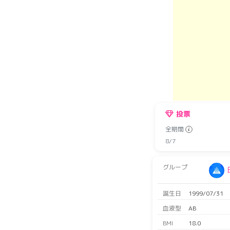
投票
全期間
8/7
グループ
誕生日
1999/07/31
血液型
AB
BMI
18.0