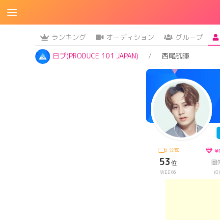
ランキング
オーディション
グループ
日プ(PRODUCE 101 JAPAN)
西尾航暉
公式
全
53
圏
位
WEEK6
(0