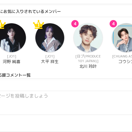
一緒にお気に入りされているメンバー
1
1
4
4
[JO1]
[JO1]
[日プ(PRODUCE
[CHUANG AS
101 JAPAN)]
河野 純喜
大平 祥生
コウシ
北川 玲叶
応援コメント一覧