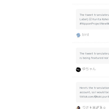
The tweet translates 
Label) ☑ Kurita Kohei
#NipponProjectNewWor
bird
The tweet translates t
is being featured norm
ゆちゃん
Here's the translatio
account, so I would be 
tiktok.com/@koki.pur
りさ👩🏽‍🌾🕺☺️