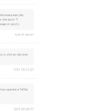
Nishioka Koki (No
t's the best ♡
mage or post.)
5/6 15:00:41
 is still an idol and
1/31 10:11:27
, has opened a TikTok
12/3 20:20:17