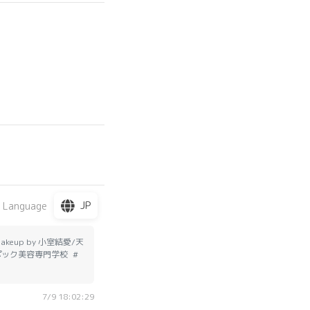
JP
 Language
r&makeup by 小室結愛/天
ルエポック美容専門学校 #
7/9 18:02:29