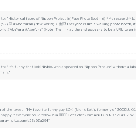
to: "Historical faces of Nippon Project ((( Face Photo Booth ))) *My research* ☑ 
 (S2) ☑ #Abe Yuran (New World) ←🆕💥 Everyone is like a walking photo booth, i
ld #AbeYura #AbeYura" (Note: The link at the end appears to be a URL to an i
o: "It's funny that Koki Nishio, who appeared on 'Nippon Produce' without a label,
ally."
n of the tweet: "My favorite funny guy, KOKI (Nishio Koki), formerly of GOODLUXX
happy if everyone could follow him 🙇‍♀️🙇‍♀️ Let's check out Aru Puri Nishio! #TikTok
ikura… pic.x.com/d2Ee6Zg294"