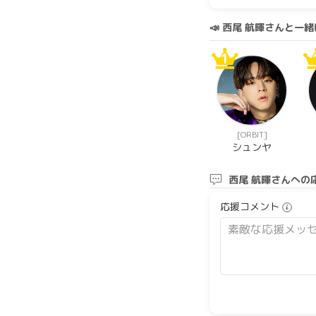
📣 西尾 航暉さんと
1
[ORΒIT]
シュンヤ
西尾 航暉さんへの
応援コメント