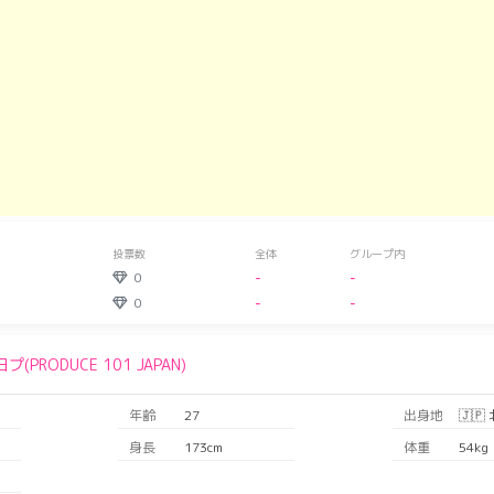
投票数
全体
グループ内
0
-
-
0
-
-
日プ(PRODUCE 101 JAPAN)
年齢
27
出身地
🇯🇵
身長
173cm
体重
54kg