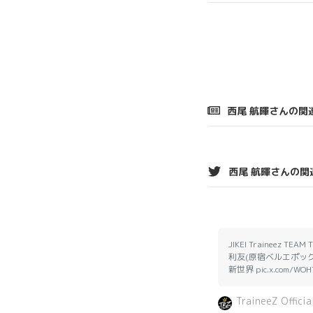
西尾 航暉さんの関
西尾 航暉さんの関
JIKEI Traineez TE
利友(原宿ベルエポック美
新世界 pic.x.com/WOH
TraineeZ Officia