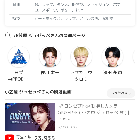
趣味
歌、ラップ、ダンス、格闘技、ファッション、ポケ
カ、スポーツ、ギター、料理
特技
ビートボックス、ラップ、アヒルの声、腕相撲
小笠原 ジュゼッペさんの関連ページ
日プ
佐川 太一
アサカコウ
濱田 永遠
藤
4(PRODUC
タロウ
E 101
小笠原 ジュゼッペさんの関連動画
JAPAN 新
もっとみる
世界)
コンセプト評価 推しカメラ｜
GIUSEPPE ( 小笠原 ジュゼッペ 慧 )｜
Fuego
5/22 00:27
再生回数
23,935