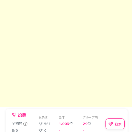
投票
投票数
全体
グループ内
全期間
567
1,003
位
29
位
投票
8/6
0
-
-