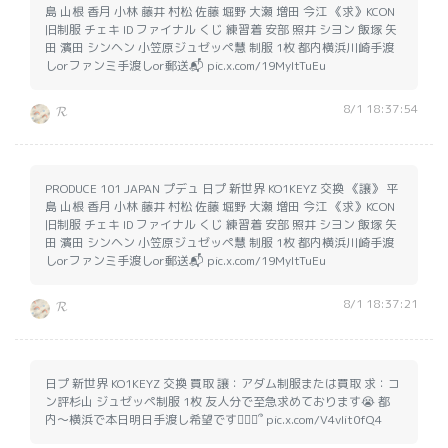
島 山根 香月 小林 藤井 村松 佐藤 堀野 大瀬 増田 今江 《求》KCON
旧制服 チェキ ID ファイナル くじ 練習着 安部 照井 シヨン 飯塚 矢
田 濱田 シンヘン 小笠原ジュゼッペ慧 制服 1枚 都内横浜川崎手渡
しorファンミ手渡しor郵送📬 pic.x.com/19MyltTuEu
8/1 18:37:54
𝓡
PRODUCE 101 JAPAN プデュ 日プ 新世界 KO1KEYZ 交換 《譲》 平
島 山根 香月 小林 藤井 村松 佐藤 堀野 大瀬 増田 今江 《求》KCON
旧制服 チェキ ID ファイナル くじ 練習着 安部 照井 シヨン 飯塚 矢
田 濱田 シンヘン 小笠原ジュゼッペ慧 制服 1枚 都内横浜川崎手渡
しorファンミ手渡しor郵送📬 pic.x.com/19MyltTuEu
8/1 18:37:21
𝓡
日プ 新世界 KO1KEYZ 交換 買取 譲：アダム制服または買取 求：コ
ン評杉山 ジュゼッペ制服 1枚 友人分で至急求めております😭 都
内〜横浜で本日明日手渡し希望です🙇🏻‍♀️՞ pic.x.com/V4vIit0fQ4