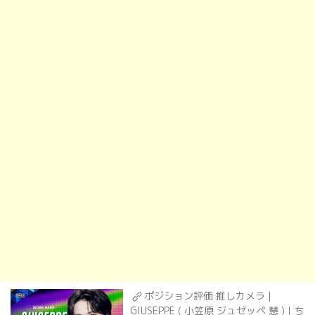
ポジション評価 推しカメラ｜
GIUSEPPE ( 小笠原 ジュゼッペ 慧 )｜ち