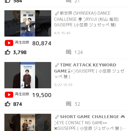
thumb_up
comment
584
21
新世界 (SHINSEKAI) DANCE
CHALLENGE 🌍 ⡱RYUJI (杉山 竜司)
GIUSEPPE (小笠原 ジュゼッペ 慧)
4/5 15:45
再生回数
80,874
thumb_up
comment
3,798
124
𝗧𝗜𝗠𝗘 𝗔𝗧𝗧𝗔𝗖𝗞 𝗞𝗘𝗬𝗪𝗢𝗥𝗗
𝗚𝗔𝗠𝗘⌛️⚡️⡱GIUSEPPE ( 小笠原 ジュゼ
ッペ 慧 )
3/22 15:55
再生回数
19,500
thumb_up
comment
874
32
𝗦𝗛𝗢𝗥𝗧 𝗚𝗔𝗠𝗘 𝗖𝗛𝗔𝗟𝗟𝗘𝗡𝗚𝗘 🎮
⡱EYE CONTACT NG GAME👀
❌GIUSEPPE ( 小笠原 ジュゼッペ 慧 )練