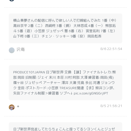
横山奏夢さんの配信に呼んで欲しい人で打線組んでみた 1番（中）
髙谷京平 2番（二） 西﨑柊 3番（捕） 大林悠成 4番（一） 熊部拓
斗 5番（遊） 小笠原 ジュゼッペ 慧 6番（右） 宮里拓利 7番（左）
山下柊 8番（三） チェン・リッキー 9番（投） 岡田彪吾
8/6 22:51:54
沢庵
PRODUCE101JAPAN 日プ新世界 交換 【譲】ファイナルトレカ:熊
部 岡田 旧制服:ジェイ 末川 本荘 川村 阿部 大澤 練習着:岡田(侑)
篠ヶ谷 ジュゼッペ アーチャー 澤井 大瀬 児島 多比 河邊 ジョンウ
ク 金田 ポストカード:小笠原 TREASURE関連 【求】照井コン評、
矢田ファイナル制服＞練習着 リプへ↓ pic.x.com/gGNGGrjlPT
8/5 21:56:21
✦
日プ新世界見返してたらちょこんと座ってるシヨンくんとジュゼ