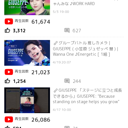
ゃんみな ♪WORK HARD
5/3 19:00
再生回数
61,674
thumb_up
comment
3,312
627
グループバトル 推しカメラ｜
GIUSEPPE ( 小笠原 ジュゼッペ 慧 )｜
Wanna One ♪Energetic [ 1組 ]
4/19 20:07
再生回数
21,023
thumb_up
comment
1,254
244
GIUSEPPE 「ステージに立つと成長
できるから」GIUSEPPE: "Because
standing on stage helps you grow"
4/17 10:00
再生回数
26,086