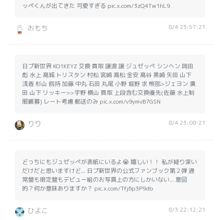
ッペくんが出てきた 可愛すぎる pic.x.com/3zQ4Tw1hL9
8/4 23:57:21
おもち
日プ新世界 KO1KEYZ 交換 買取 譲渡 譲 ジュゼッペ シンヘン 岡田
彪 水上 髙城 トリスタン 村松 宮崎 髙松 金安 髙谷 黒崎 矢田 山下
浅香 杉山 釼持 加藤 中丸 石田 丸尾 小野 堀野 求 熊部>ジェヨン 濱
田 山下 リッキー>>宇野 横山 買取 上段含む交換優先(佐藤 水上制
服緩募) レート考慮 郵送のみ pic.x.com/v9ymvB7GSN
8/4 23:08:21
りり
どっちにもジュゼッペが表紙にいるよ😭 嬉しい！！ 私が疑り深い
だけだと思いますけど... 日プ新世界の公式ファンブック第２弾 通
常盤も限定盤もデビュー組のお写真上の方にしかいない... 意図
的？何か意味ありますか？ pic.x.com/Tfj6p3P9db
8/3 22:12:21
ひよこ