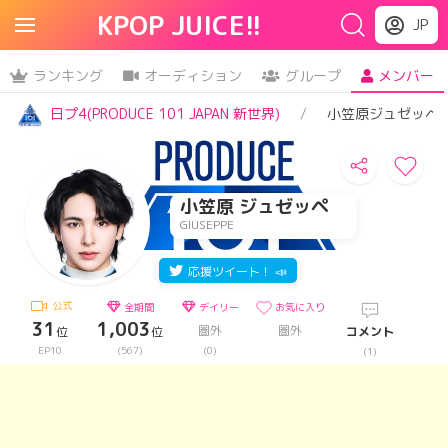
KPOP JUICE!!
JP
ランキング
オーディション
グループ
メンバー
日プ4(PRODUCE 101 JAPAN 新世界)
小笠原ジュゼッペ
小笠原 ジュゼッペ
GIUSEPPE
応援ツイート！ 📣
公式
全期間
デイリー
お気に入り
31
1,003
圏外
圏外
位
位
コメント
EP10
(567)
(0)
(1)