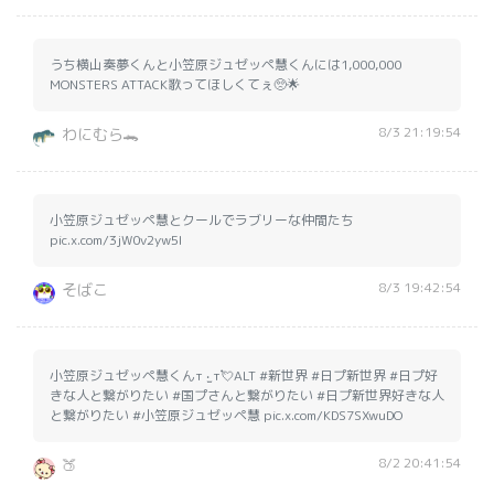
うち横山奏夢くんと小笠原ジュゼッペ慧くんには1,000,000
MONSTERS ATTACK歌ってほしくてぇ🥺🌟
8/3 21:19:54
わにむら🐊
小笠原ジュゼッペ慧とクールでラブリーな仲間たち
pic.x.com/3jW0v2yw5I
8/3 19:42:54
そばこ
小笠原ジュゼッペ慧くんт ‧̫ т💘ALT #新世界 #日プ新世界 #日プ好
きな人と繋がりたい #国プさんと繋がりたい #日プ新世界好きな人
と繋がりたい #小笠原ジュゼッペ慧 pic.x.com/KDS7SXwuDO
8/2 20:41:54
🍑