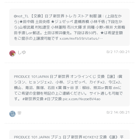
@not_TL 【交換】日プ 新世界 トレカ ストア 制服 譲：(上段左か
ら)★田中蒔 土田央修 ★ジュゼッペ 倉橋吾槙 小林千悟 (下段左か
ら)山根武蔵 村松遼空 小林蓮翔 市川大輝 求 同種 小野>照井 大阪梅
田手渡しor郵送。土田は照井優先。下段は各50円、★は希望金額
をご提示の上譲渡可能です x.com/mxfb59/status/…
8/2 17:00:21
しゆ
PRODUCE 101JAPAN 日プ 新世界 オンラインくじ 交換 【譲】 I賞
シヨン、ヒョンジェ×2、小林、ジュゼッペ、カイチ×2、今江×2、
横山、青沼、飯塚、石田 K賞 篠ヶ谷 求：柳谷、照井or買取 dmに
てご希望の金額を明記の上ご連絡ください。 サイト通しも可能で
す。 #新世界交換 #日プ交換 pic.x.com/NxzoeBV4ao
8/2 14:06:21
🌸
PRODUCE 101 JAPAN プデュ 日プ 新世界 KO1KEYZ 交換 《譲》 平