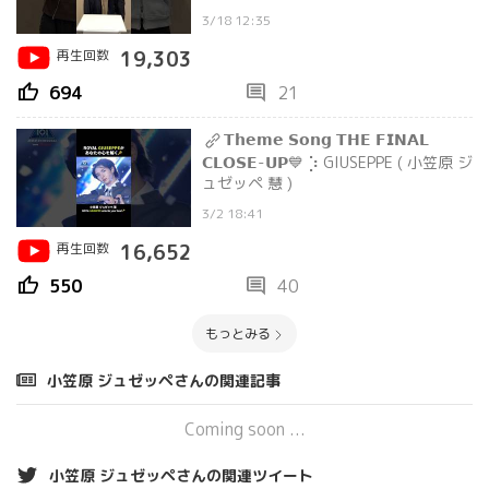
習生候補I.DAIKI ( 市川 大輝 )
3/18 12:35
再生回数
19,303
thumb_up
comment
694
21
𝗧𝗵𝗲𝗺𝗲 𝗦𝗼𝗻𝗴 𝗧𝗛𝗘 𝗙𝗜𝗡𝗔𝗟
𝗖𝗟𝗢𝗦𝗘-𝗨𝗣💙 ⡱ GIUSEPPE ( 小笠原 ジ
ュゼッペ 慧 )
3/2 18:41
再生回数
16,652
thumb_up
comment
550
40
もっとみる
小笠原 ジュゼッペさんの関連記事
Coming soon ...
小笠原 ジュゼッペさんの関連ツイート