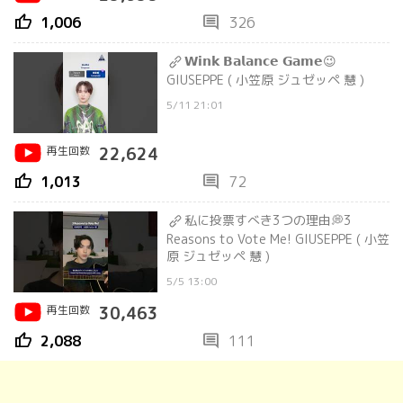
thumb_up
comment
1,006
326
𝗪𝗶𝗻𝗸 𝗕𝗮𝗹𝗮𝗻𝗰𝗲 𝗚𝗮𝗺𝗲😉
GIUSEPPE ( 小笠原 ジュゼッペ 慧 )
5/11 21:01
再生回数
22,624
thumb_up
comment
1,013
72
私に投票すべき3つの理由💭3
Reasons to Vote Me! GIUSEPPE ( 小笠
原 ジュゼッペ 慧 )
5/5 13:00
再生回数
30,463
thumb_up
comment
2,088
111