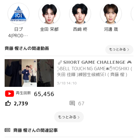
日プ
金田 栄都
西﨑 柊
河邊 晟
4(PRODUC
E 101
齊藤 惺さんの関連動画
JAPAN 新
もっとみる
世界)
𝗦𝗛𝗢𝗥𝗧 𝗚𝗔𝗠𝗘 𝗖𝗛𝗔𝗟𝗟𝗘𝗡𝗚𝗘 🎮
⡱BELL TOUCH NG GAME🛎️✋YOSHIKI (
矢田 佳暉 )練習生候補SEI ( 齊藤 惺 )
3/18 14:10
再生回数
65,456
thumb_up
comment
2,739
67
もっとみる
齊藤 惺さんの関連記事