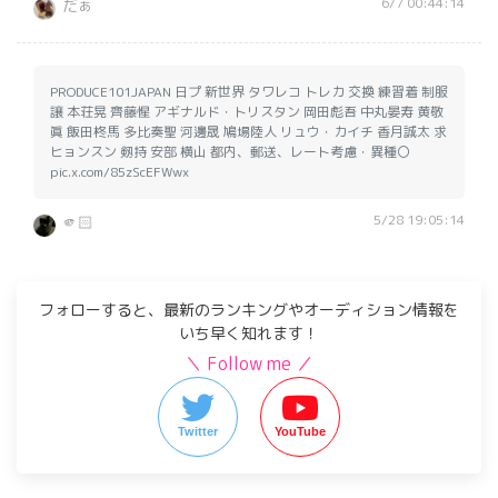
6/7 00:44:14
だぁ
PRODUCE101JAPAN 日プ 新世界 タワレコ トレカ 交換 練習着 制服
譲 本荘晃 齊藤惺 アギナルド・トリスタン 岡田彪吾 中丸晏寿 黄敬
眞 飯田柊馬 多比奏聖 河邊晟 鳩場陸人 リュウ・カイチ 香月誠太 求
ヒョンスン 剱持 安部 横山 都内、郵送、レート考慮・異種〇
pic.x.com/85zScEFWwx
5/28 19:05:14
🫵🏻
フォローすると、最新のランキングやオーディション情報を
いち早く知れます！
＼ Follow me ／
Twitter
YouTube