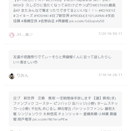
WISH》 久しぶりに見たくなってみたけどやっぱりWESTKIDS最高
👍🩷 またみんなで集まったりできてるといいな！！✨️ #KO1KEYZ
#コイキーズ #YOSHIKI #日プ新世界 #PRODUCE101JAPAN #矢田
佳暉 #髙橋空良 #佐野由征 #齊藤惺 pic.x.com/Sd2upvly58
7/20 16:38:11
𝓜𓂃🎀𓈒𓏸
友達が祇園祭りでてぃーそらと齊藤惺くんに会って話したらし
い‼️羨ましい🥹
7/16 14:26:11
りおん
日プ 新世界 交換 買取 一定期間後手放します 【譲】買取(求)
ファンブック コースター ピンバッジ 缶バッジ(小野) ネームステッ
カー(小野) 千社札 めじるし 神元理丘 パトリックファンレ 藤牧大
雅 シンジョンウク 大林悠成 チェンリッキー 倉橋吾槙 小林廣 齋藤
惺 岡戸竜芽 pic.x.com/Wz1eryiPEw