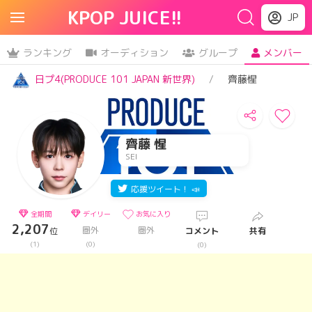
KPOP JUICE!!
JP
ランキング
オーディション
グループ
メンバー
日プ4(PRODUCE 101 JAPAN 新世界)
齊藤惺
齊藤 惺
SEI
応援ツイート！ 📣
全期間
デイリー
お気に入り
2,207
圏外
圏外
位
コメント
共有
(1)
(0)
(0)