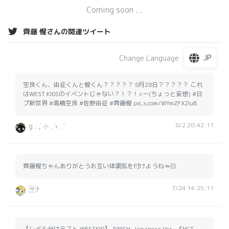
Coming soon ...
齊藤 惺さんの関連ツイート
JP
Change Language
空良くん、由征くんと惺くん？？？？？ 8月28日？？？？？ これ
はWEST KIDSのイベントじゃない？！？！<ー(ちょっと妄想) #日
プ新世界 #高橋空良 #佐野由征 #齊藤惺 pic.x.com/WYmZFX2IuB
8/2 20:42:11
g . ݁₊ ⊹ . ݁˖ . ݁
齊藤惺ちゃんありがとうお互い体調気を付けようね🫳🏻
7/24 14:25:11
🈂️ﾁ
【レベル分けテスト WESTKID】 ♪WISH-Japanese Ver.-《NCT