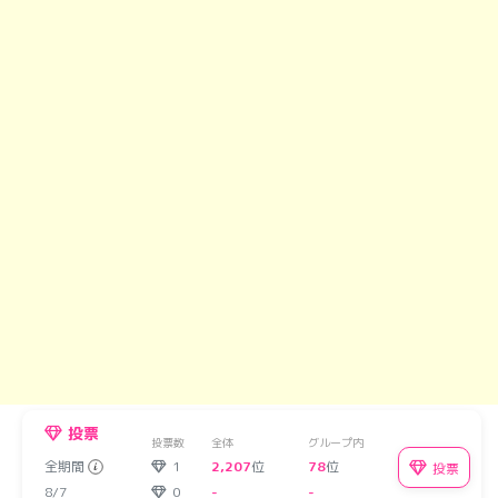
投票
投票数
全体
グループ内
全期間
1
2,207
位
78
位
投票
8/7
0
-
-