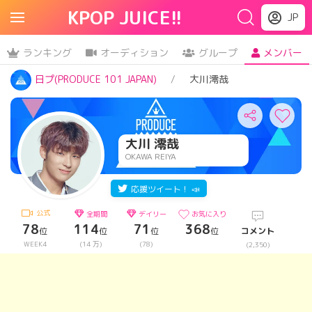
KPOP JUICE!!
JP
ランキング
オーディション
グループ
メンバー
日プ(PRODUCE 101 JAPAN)
大川澪哉
大川 澪哉
OKAWA REIYA
応援ツイート！ 📣
公式
全期間
デイリー
お気に入り
78
114
71
368
位
位
位
位
コメント
WEEK4
(14 万)
(78)
(2,350)