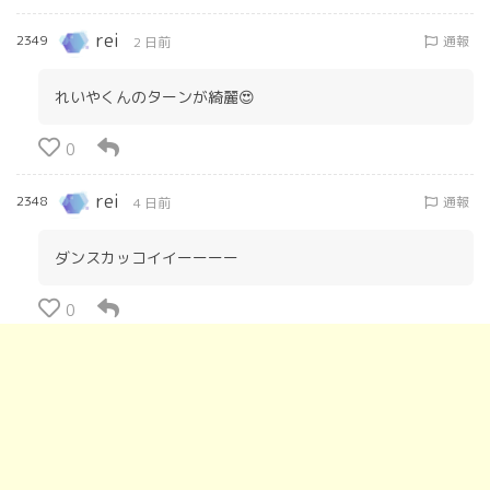
rei
2349
通報
2 日前
れいやくんのターンが綺麗😍
0
rei
2348
通報
4 日前
ダンスカッコイイーーーー
0