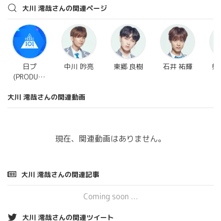
大川 澪哉さんの関連ページ
日プ
中川 吟亮
東郷 良樹
石井 祐輝
熊
(PRODUCE
101
大川 澪哉さんの関連動画
JAPAN)
現在、関連動画はありません。
大川 澪哉さんの関連記事
Coming soon ...
大川 澪哉さんの関連ツイート