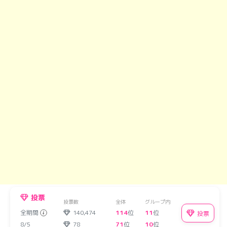
投票
投票数
全体
グループ内
全期間
140,474
114
位
11
位
投票
8/5
78
71
位
10
位