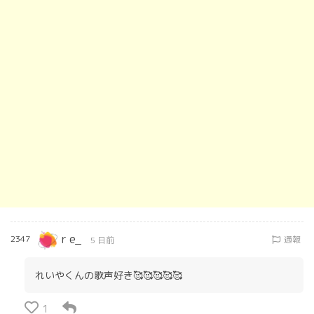
r e_
2347
通報
5 日前
れいやくんの歌声好き🥰🥰🥰🥰🥰
1