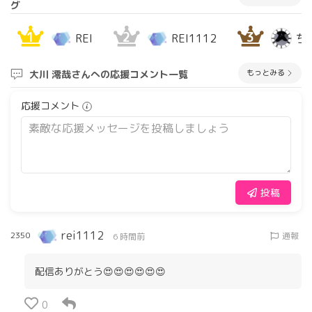
グ
1
2
3
REI
REI1112
ち
もっとみる
大川 澪哉さんへの応援コメント一覧
応援コメント
投稿
rei1112
2350
通報
6 時間前
配信ありがとう😍😍😍😍😍😍
0