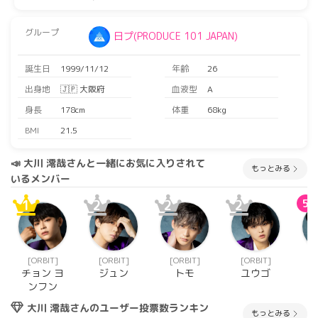
グループ
日プ(PRODUCE 101 JAPAN)
誕生日
1999/11/12
年齢
26
出身地
🇯🇵 大阪府
血液型
A
身長
178cm
体重
68kg
BMI
21.5
📣 大川 澪哉さんと一緒にお気に入りされて
もっとみる
いるメンバー
1
2
2
2
5
[ORΒIT]
[ORΒIT]
[ORΒIT]
[ORΒIT]
[
チョン ヨ
ジュン
トモ
ユウゴ
ンフン
大川 澪哉さんのユーザー投票数ランキン
もっとみる