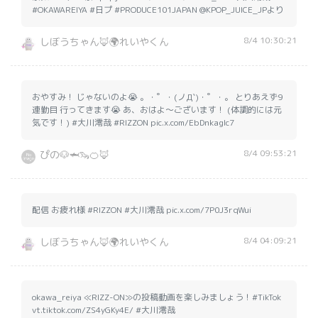
#OKAWAREIYA #日プ #PRODUCE101JAPAN @KPOP_JUICE_JPより
8/4 10:30:21
しぼうちゃん🦊🌍れいやくん
おやすみ！ じゃないのよ😭 。・゜・(ノД`)・゜・。 とりあえず9
連勤目 行ってきます😭 あ、おはよ〜ございます！ (体調的には元
気です！) #大川澪哉 #RIZZON pic.x.com/EbDnkaglc7
8/4 09:53:21
ぴの🐶🦈🦦🍊🦊
配信 お疲れ様 #RIZZON #大川澪哉 pic.x.com/7P0J3rqWui
8/4 04:09:21
しぼうちゃん🦊🌍れいやくん
okawa_reiya ≪RIZZ-ON≫の投稿動画を楽しみましょう！#TikTok
vt.tiktok.com/ZS4yGKy4E/ #大川澪哉