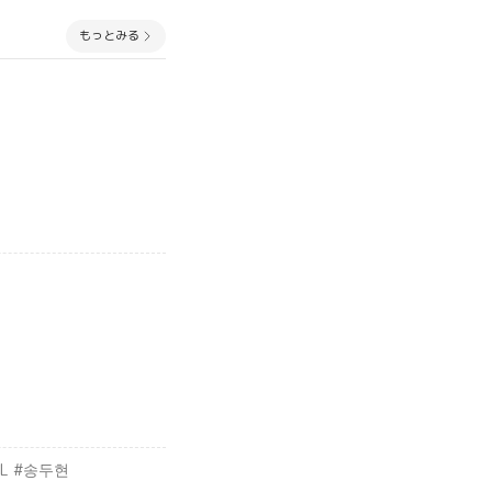
もっとみる
EOL #송두현