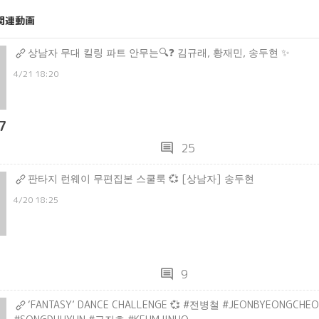
関連動画
상남자 무대 킬링 파트 안무는🔍❓ 김규래, 황재민, 송두현 ✨
4/21 18:20
7
comment
25
판타지 런웨이 무편집본 스쿨룩 💞 [상남자] 송두현
4/20 18:25
comment
9
‘FANTASY’ DANCE CHALLENGE 💞 #전병철 #JEONBYEONGCH