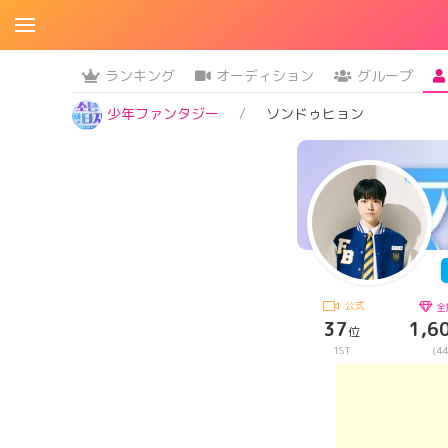
ランキング
オーディション
グループ
少年ファンタジー
ソンドゥヒョン
公式
全
37
1,6
位
1ST
(44