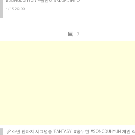
#SONGDUHYUN #금진호 #KEUMJINHO
4/13 20:00
comment
7
소년 판타지 시그널송 'FANTASY' #송두현 #SON