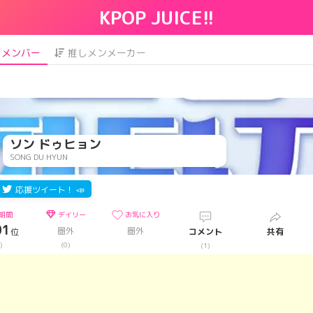
KPOP JUICE!!
メンバー
推しメンメーカー
ソン ドゥヒョン
SONG DU HYUN
応援ツイート！ 📣
期間
デイリー
お気に入り
01
圏外
圏外
位
コメント
共有
)
(0)
(1)