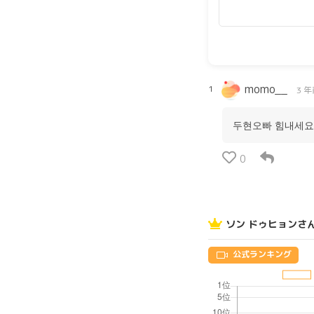
momo__
1
3 年
두현오빠 힘내세요~
0
ソン ドゥヒョンさ
公式ランキング