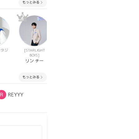
もっとみる
2
2
2
ンタジ
[STARLIGHT
[PROJECT 7(プジ
[少年ファンタジ
BOYS]
ェ)]
ー]
マ
リン チー
イ ハンビン
ファン ジェミ
ン
もっとみる
REYYY