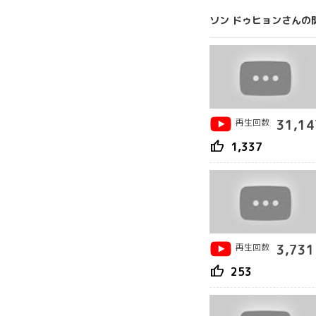
ソン ドゥヒョンさんの
再生回数
31,14
thumb_up
1,337
再生回数
3,731
thumb_up
253