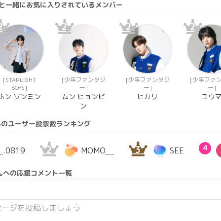
さんと一緒にお気に入りされているメンバー
2
2
2
2
[STARLIGHT
[少年ファンタジ
[少年ファンタジ
[少年ファ
BOYS]
ー]
ー]
ー]
ホン ソンミン
ムン ヒョンビ
ヒカリ
ユウ
ン
んのユーザー投票数ランキング
2
3
4
_.0819
MOMO__
SEE
んへの応援コメント一覧