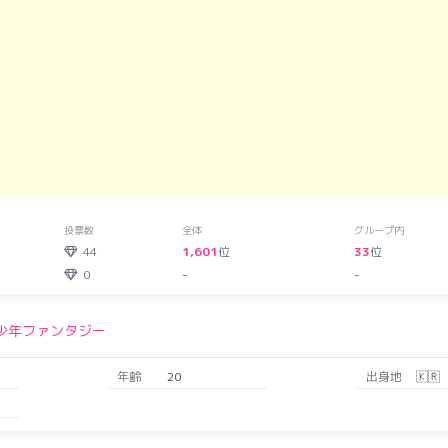
投票数
全体
グループ内
44
1,601
位
33
位
0
-
-
少年ファンタジー
年齢
20
出身地
🇰🇷