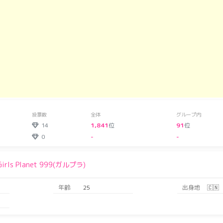
投票数
全体
グループ内
14
1,841
位
91
位
0
-
-
Girls Planet 999(ガルプラ)
年齢
25
出身地
🇨🇳