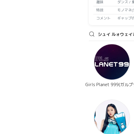
趣味
ダンス / 乗馬
特技
モノマネ(猫・犬
コメント
ギャップのある
シュイ ルォウェイ
Girls Planet 999(ガルプ