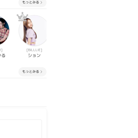
もっとみる
2
2
2
R]
[BILLLIE]
[KEP1ER]
[KEP1ER]
かる
ション
キム チェヒョ
ソ ヨンウン
ン
もっとみる