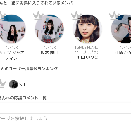
イさんと一緒にお気に入りされているメンバー
2
2
2
2
[KEP1ER]
[KEP1ER]
[GIRLS PLANET
[KEP1E
999(ガルプラ)]
シェン シャオ
坂本 舞白
江崎 ひ
川口 ゆりな
ティン
さんのユーザー投票数ランキング
2
S.T
さんへの応援コメント一覧