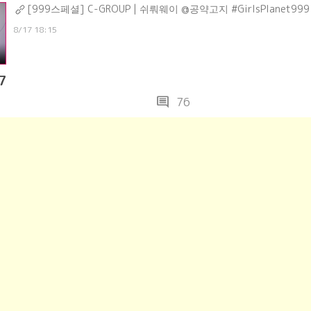
[999스페셜] C-GROUP | 쉬뤄웨이 @공약고지 #GirlsPlanet999
8/17 18:15
7
comment
76