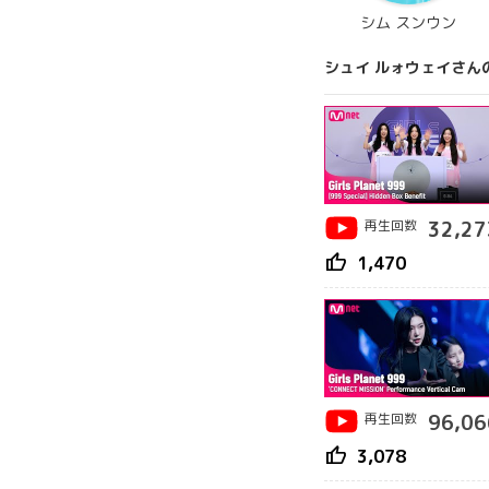
シム スンウン
シュイ ルォウェイさん
再生回数
32,27
thumb_up
1,470
再生回数
96,06
thumb_up
3,078