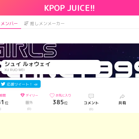
KPOP JUICE!!
メンバー
推しメンメーカー
シュイ ルォウェイ
XU RUO WEI
応援ツイート！ 📣
期間
デイリー
お気に入り
41
385
圏外
位
位
コメント
共有
)
(0)
(0)