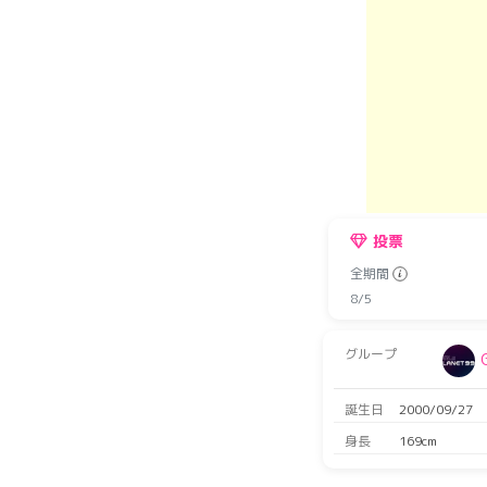
投票
全期間
8/5
グループ
誕生日
2000/09/27
身長
169cm