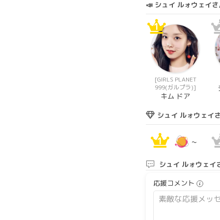
📣 シュイ ルォウェ
1
[GIRLS PLANET
999(ガルプラ)]
キム ドア
シュイ ルォウェイ
1
~
シュイ ルォウェイ
応援コメント