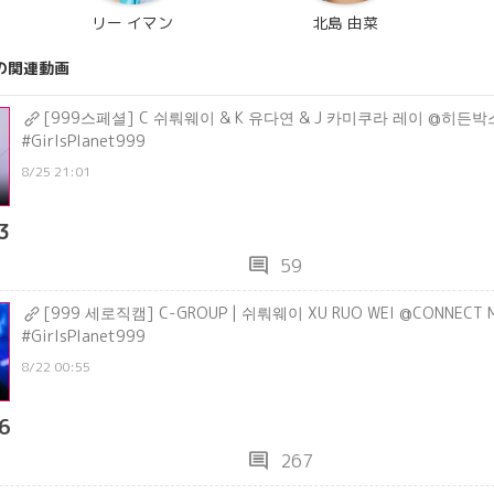
リー イマン
北島 由菜
の関連動画
[999스페셜] C 쉬뤄웨이 & K 유다연 & J 카미쿠라 레이 @히든
#GirlsPlanet999
8/25 21:01
3
comment
59
[999 세로직캠] C-GROUP | 쉬뤄웨이 XU RUO WEI @CONNECT M
#GirlsPlanet999
8/22 00:55
6
comment
267