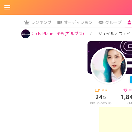
ランキング
オーディション
グループ
Girls Planet 999(ガルプラ)
シュイルォウェイ
公式
全
24
1,8
位
EP1 (C-GROUP)
(14