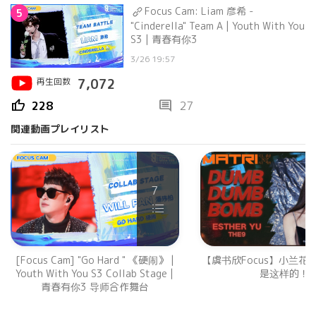
Focus Cam: Liam 彦希 -
5
"Cinderella" Team A | Youth With You
S3 | 青春有你3
3/26 19:57
再生回数
7,072
thumb_up
comment
228
27
関連動画プレイリスト
7
[Focus Cam] "Go Hard " 《硬闹》 |
【虞书欣Focus】小兰花
Youth With You S3 Collab Stage |
是这样的！
青春有你3 导师合作舞台