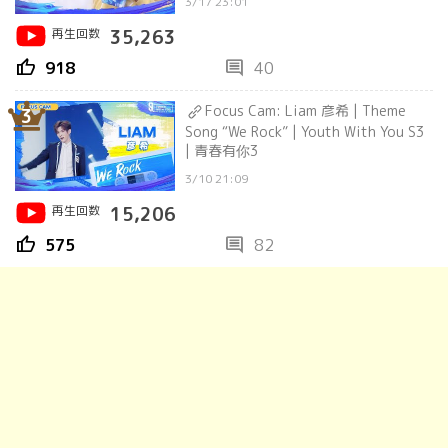
3/17 23:01
再生回数
35,263
thumb_up
comment
918
40
Focus Cam: Liam 彦希 | Theme
3
Song “We Rock” | Youth With You S3
| 青春有你3
3/10 21:09
再生回数
15,206
thumb_up
comment
575
82