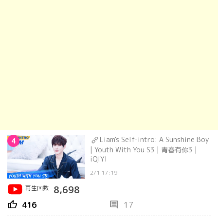
Liam's Self-intro: A Sunshine Boy
4
| Youth With You S3 | 青春有你3 |
iQIYI
2/1 17:19
再生回数
8,698
thumb_up
comment
416
17