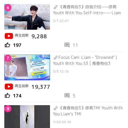
《青春有你3》自我介绍——彦希
6
Youth With You Self-Intro—— Liam
2/1 22:41
再生回数
9,288
thumb_up
comment
197
11
Focus Cam: Liam – "Drowned" |
7
Youth With You S3 | 青春有你3
3/3 12:15
再生回数
19,377
thumb_up
comment
174
5
《青春有你3》彦希TMI Youth With
8
You Liam’s TMI
1/29 20:10