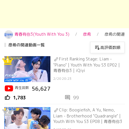
青春有你3(Youth With You 3)
彦希
彦希の関連動
彦希の関連動画一覧
高評価数順
First Ranking Stage: Liam -
1
"Piano" | Youth With You S3 EP02 |
青春有你3 | iQiyi
2/20 20:23
再生回数
56,627
thumb_up
comment
1,783
99
Clip: Boogiefish, A Yu, Nemo,
2
Liam - Brotherhood "Quadrangle" |
Youth With You S3 EP08 | 青春有你3