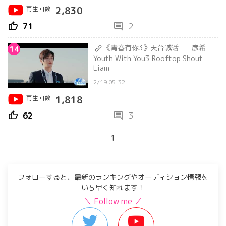
再生回数
2,830
thumb_up
comment
71
2
《青春有你3》天台喊话——彦希
14
Youth With You3 Rooftop Shout——
Liam
2/19 05:32
再生回数
1,818
thumb_up
comment
62
3
1
フォローすると、最新のランキングやオーディション情報を
いち早く知れます！
＼ Follow me ／