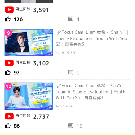
再生回数
3,591
thumb_up
comment
126
4
Focus Cam: Liam 彦希 - "Sha Ni" |
9
Theme Evaluation | Youth With You
S3 | 青春有你3
4/16 19:39
再生回数
3,102
thumb_up
comment
97
6
Focus Cam: Liam 彦希 - "OKAY"
10
Team A |Studio Evaluation | Youth
With You S3 | 青春有你3
4/3 15:14
再生回数
2,737
thumb_up
comment
86
18