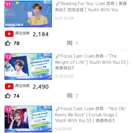
Reading For You: Liam 彦希 | 青春
11
有你3 泡泡读信 | Youth With You
4/21 21:28
再生回数
2,184
thumb_up
comment
78
1
Focus Cam: Liam 彦希 – "The
12
Weight of Life" | Youth With You S3 |
青春有你3
3/14 21:57
再生回数
2,490
thumb_up
comment
74
7
Focus Cam: Liam 彦希 - "Yes! OK!
13
Remix We Rock" | Collab Stage |
Youth With You S3 | 青春有你3
5/2 20:50