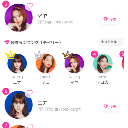
5
マヤ
投票
🇯🇵
24歳 (2002/04/08)
もっとみる
投票ランキング（デイリー）
1
2
3
4
5
[NIZIU]
[NIZIU]
[NIZIU]
[NIZIU]
[
ニナ
マコ
マヤ
マユカ
6
ニナ
投票
🇯🇵🇺🇸
21歳 (2005/02/27)
7