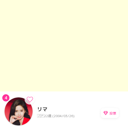
4
リマ
投票
🇯🇵
22歳 (2004/03/26)