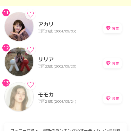
11
アカリ
投票
🇯🇵
21歳 (2004/09/03)
12
リリア
投票
🇯🇵
23歳 (2002/09/20)
13
モモカ
投票
🇯🇵
21歳 (2004/08/24)
フォローすると、最新のランキングやオーディション情報を