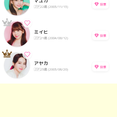
マユカ
投票
🇯🇵
22歳 (2003/11/13)
2
ミイヒ
投票
🇯🇵
21歳 (2004/08/12)
3
アヤカ
投票
🇯🇵
23歳 (2003/06/20)