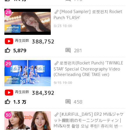
[Mood Sampler] 로켓펀치 Rocket
28
Punch 'FLASH'
8/23 18:00
再生回数
388,752
thumb_up
comment
5,879
281
로켓펀치(Rocket Punch) 'TWINKLE
29
STAR' Special Choreography Video
(Cheerleading ONE TAKE ver.)
9/15 19:00
再生回数
384,392
thumb_up
comment
1.3 万
458
[#JURIFUL_DAYS] EP.2 MV&ジャケ
30
ット撮影前のモーニングルーティン |
MV&자켓 촬영 모닝 루틴! 쥬리의 변신