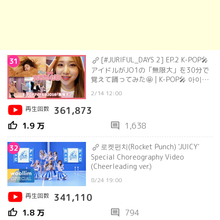
[#JURIFUL_DAYS​ 2] EP.2 K-POP🎤
31
アイドルがJO1の「無限大」を30分で
覚えて踊ってみた🤩 | K-POP🎤 아이돌
이 JO1 無限大를 30분만에 커버해본다
2/14 12:00
면?🤩
再生回数
361,873
thumb_up
comment
1.9 万
1,638
로켓펀치(Rocket Punch) 'JUICY'
32
Special Choreography Video
(Cheerleading ver.)
8/24 19:00
再生回数
341,110
thumb_up
comment
1.8 万
794