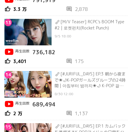
791,919
thumb_up
comment
3.3 万
2,878
[M/V Teaser] RCPC's BOOM Type
13
#2 | 로켓펀치(Rocket Punch)
9/5 18:00
再生回数
736,182
thumb_up
comment
3,401
175
[#JURIFUL_DAYS] EP.3 朝から夜ま
14
で☀🌙K-POPガールズグループの24時
間 | 아침부터 밤까지☀🌙 K-POP 걸그룹
의 24시간
8/30 12:00
再生回数
689,494
thumb_up
comment
2 万
1,137
[#JURIFUL_DAYS] EP.1 カムバック
15