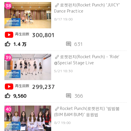
로켓펀치(Rocket Punch) ‘JUICY’
38
Dance Practice
8/17 19:00
再生回数
300,801
thumb_up
comment
1.4 万
631
로켓펀치(Rocket Punch) - 'Ride'
39
@Special Stage Live
5/21 18:30
再生回数
299,237
thumb_up
comment
9,560
366
Rocket Punch(로켓펀치) ‘빔밤붐
40
(BIM BAM BUM)’ 응원법
8/7 19:00