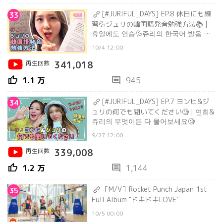
[#JURIFUL_DAYS] EP.8 休日にも練
33
習💦ジュリの韓国語発音勉強方法📚 |
휴일에도 연습💦쥬리의 한국어 발음 공
부비결📚
10/4 12:00
再生回数
341,018
thumb_up
comment
1.1 万
945
[#JURIFUL_DAYS] EP.7 ヨンヒ&ジ
34
ュリの何でも聞いてください🧐 | 연희&
쥬리의 무엇이든 다 물어보세요🧐
9/27 12:00
再生回数
339,008
thumb_up
comment
1.2 万
1,144
［M/V］Rocket Punch Japan 1st
35
Full Album "ドキドキLOVE"
10/5 00:00