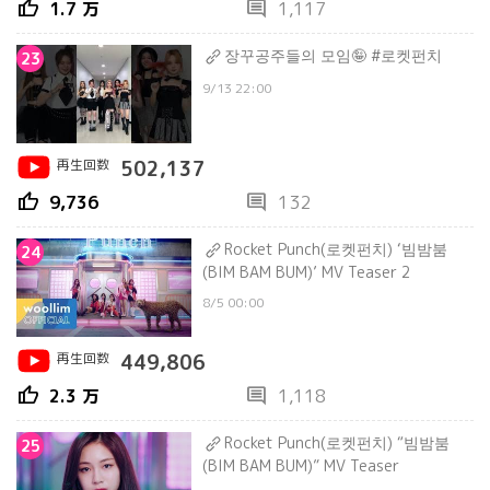
thumb_up
comment
1.7 万
1,117
장꾸공주들의 모임🤪 #로켓펀치
23
9/13 22:00
再生回数
502,137
thumb_up
comment
9,736
132
Rocket Punch(로켓펀치) ‘빔밤붐
24
(BIM BAM BUM)’ MV Teaser 2
8/5 00:00
再生回数
449,806
thumb_up
comment
2.3 万
1,118
Rocket Punch(로켓펀치) “빔밤붐
25
(BIM BAM BUM)” MV Teaser