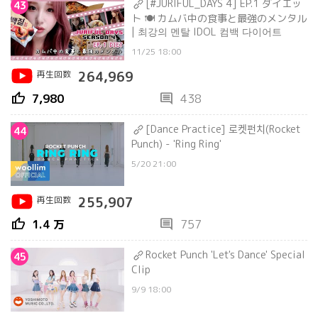
[#JURIFUL_DAYS 4] EP.1 ダイエッ
43
ト 🍽 カムバ中の食事と最強のメンタル
| 최강의 멘탈 IDOL 컴백 다이어트
11/25 18:00
再生回数
264,969
thumb_up
comment
7,980
438
[Dance Practice] 로켓펀치(Rocket
44
Punch) - 'Ring Ring'
5/20 21:00
再生回数
255,907
thumb_up
comment
1.4 万
757
Rocket Punch 'Let's Dance' Special
45
Clip
9/9 18:00