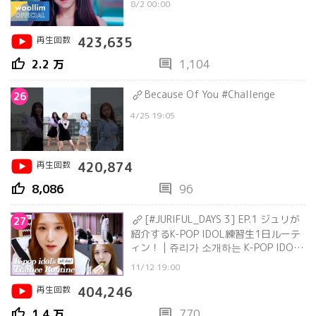
8/2 00:00
再生回数
423,635
thumb_up
comment
2.2 万
1,104
Because Of You #Challenge
26
4/25 19:05
再生回数
420,874
thumb_up
comment
8,086
96
[#JURIFUL_DAYS 3] EP.1 ジュリが
27
紹介するK-POP IDOL練習生1日ルーテ
ィン！ | 쥬리가 소개하는 K-POP IDOL
연습생 하루 루틴!
11/12 19:00
再生回数
404,246
thumb_up
comment
1.4 万
770