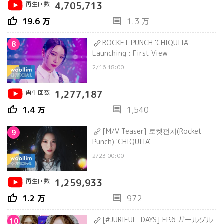
再生回数
4,705,713
thumb_up
comment
19.6 万
1.3 万
ROCKET PUNCH 'CHIQUITA'
8
Launching : First View
2/16 18:00
再生回数
1,277,187
thumb_up
comment
1.4 万
1,540
[M/V Teaser] 로켓펀치(Rocket
9
Punch) 'CHIQUITA'
2/23 00:00
再生回数
1,259,933
thumb_up
comment
1.2 万
972
[#JURIFUL_DAYS] EP.6 ガールグル
10