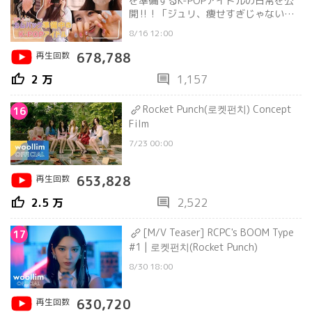
を準備するK-POPアイドルの日常を公
開‼ ! 「ジュリ、痩せすぎじゃない？
🥺」 | 컴백을 준비하는 흔한 K-POP아이
8/16 12:00
돌의 일상
再生回数
678,788
thumb_up
comment
2 万
1,157
Rocket Punch(로켓펀치) Concept
16
Film
7/23 00:00
再生回数
653,828
thumb_up
comment
2.5 万
2,522
[M/V Teaser] RCPC's BOOM Type
17
#1 | 로켓펀치(Rocket Punch)
8/30 18:00
再生回数
630,720