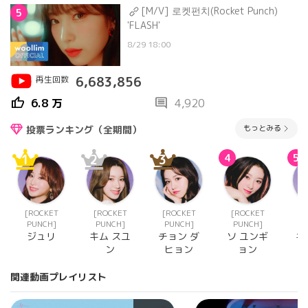
[M/V] 로켓펀치(Rocket Punch)
5
'FLASH'
8/29 18:00
再生回数
6,683,856
thumb_up
comment
6.8 万
4,920
もっとみる
投票ランキング（全期間）
1
2
3
4
5
[ROCKET
[ROCKET
[ROCKET
[ROCKET
[
PUNCH]
PUNCH]
PUNCH]
PUNCH]
P
ジュリ
キム スユ
チョン ダ
ソ ユンギ
キ
ン
ヒョン
ョン
関連動画プレイリスト