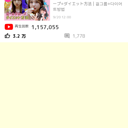
ープ⭐ダイエット方法 | 걸그룹⭐다이어
트방법
9/20 12:00
再生回数
1,157,055
thumb_up
comment
3.2 万
1,778