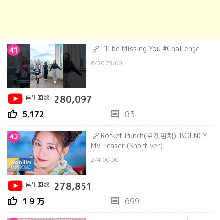
I’ll be Missing You #Challenge
41
6/20 23:00
再生回数
280,097
thumb_up
comment
5,172
83
Rocket Punch(로켓펀치) 'BOUNCY'
42
MV Teaser (Short ver.)
2/4 00:00
再生回数
278,851
thumb_up
comment
1.9 万
699