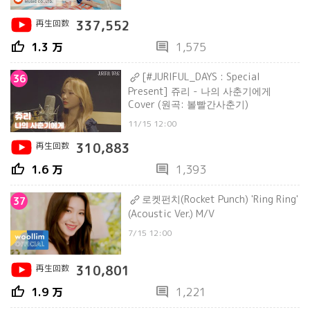
再生回数
337,552
thumb_up
comment
1.3 万
1,575
[#JURIFUL_DAYS : Special
36
Present] 쥬리 - 나의 사춘기에게
Cover (원곡: 볼빨간사춘기)
11/15 12:00
再生回数
310,883
thumb_up
comment
1.6 万
1,393
로켓펀치(Rocket Punch) 'Ring Ring'
37
(Acoustic Ver.) M/V
7/15 12:00
再生回数
310,801
thumb_up
comment
1.9 万
1,221