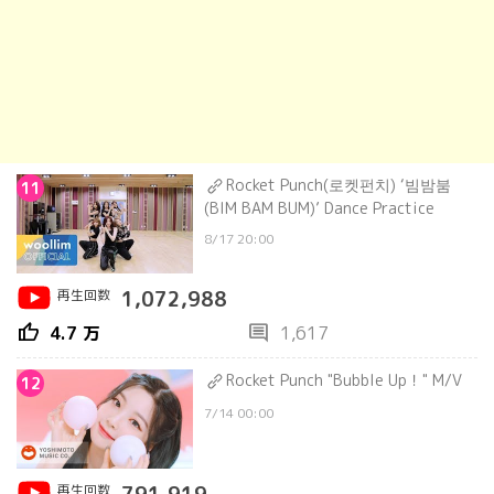
Rocket Punch(로켓펀치) ‘빔밤붐
11
(BIM BAM BUM)’ Dance Practice
8/17 20:00
再生回数
1,072,988
thumb_up
comment
4.7 万
1,617
Rocket Punch "Bubble Up！" M/V
12
7/14 00:00
再生回数