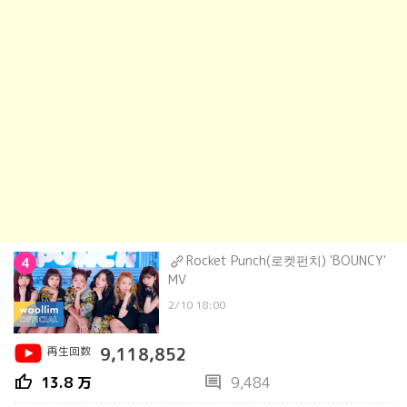
Rocket Punch(로켓펀치) 'BOUNCY'
4
MV
2/10 18:00
再生回数
9,118,852
thumb_up
comment
13.8 万
9,484