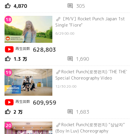
thumb_up
comment
4,870
305
［M/V］Rocket Punch Japan 1st
18
Single "Fiore"
6/29 00:00
再生回数
628,803
thumb_up
comment
1.3 万
1,690
Rocket Punch(로켓펀치) 'THE THE'
19
Special Choreography Video
12/30 20:00
再生回数
609,959
thumb_up
comment
2 万
1,683
Rocket Punch(로켓펀치) “상남자”
20
(Boy In Luv) Choreography