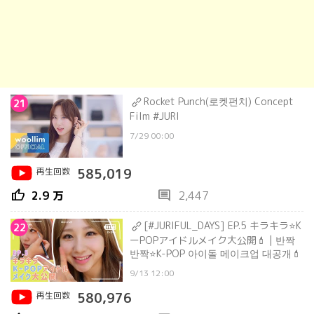
Rocket Punch(로켓펀치) Concept
21
Film #JURI
7/29 00:00
再生回数
585,019
thumb_up
comment
2.9 万
2,447
[#JURIFUL_DAYS] EP.5 キラキラ⭐K
22
ーPOPアイドルメイク大公開💄 | 반짝
반짝⭐K-POP 아이돌 메이크업 대공개💄
9/13 12:00
再生回数
580,976