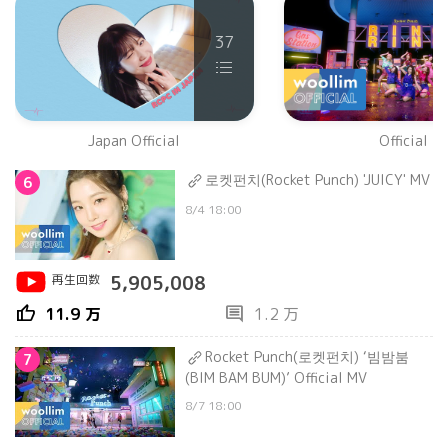
37
Japan Official
Official
로켓펀치(Rocket Punch) 'JUICY' MV
6
8/4 18:00
再生回数
5,905,008
thumb_up
comment
11.9 万
1.2 万
Rocket Punch(로켓펀치) ‘빔밤붐
7
(BIM BAM BUM)’ Official MV
8/7 18:00