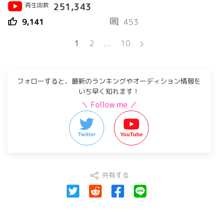
再生回数
251,343
thumb_up
comment
9,141
453
1
2
...
10
フォローすると、最新のランキングやオーディション情報を
いち早く知れます！
＼ Follow me ／
Twitter
YouTube
共有する