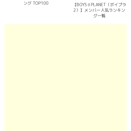
ング TOP100
【BOYSⅡPLANET（ボイプラ
2）】メンバー人気ランキン
グ一覧