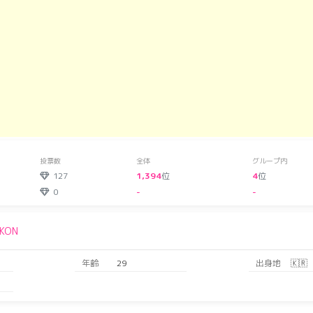
投票数
全体
グループ内
127
1,394
位
4
位
0
-
-
iKON
年齢
29
出身地
🇰🇷