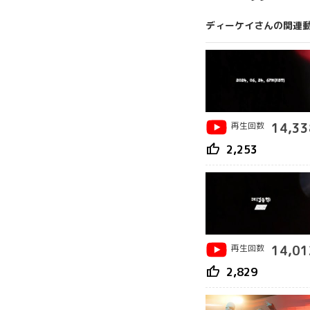
ディーケイさんの関連
再生回数
14,33
thumb_up
2,253
再生回数
14,01
thumb_up
2,829