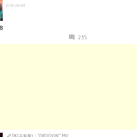
2/15 20:43
8
comment
235
DK(김동혁) - "GROOVIN'" MV