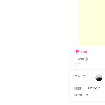
投票
全期間
8/6
グループ
誕生日
1997/01/3
血液型
O