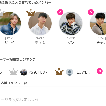
一緒にお気に入りされているメンバー
2
3
4
5
[IKON]
[IKON]
[IKON]
[IKON]
ジェイ
ジュネ
ソン
チャ
ーザー投票数ランキング
2
3
4
S
PSYCHED7
FLOWER
の応援コメント一覧