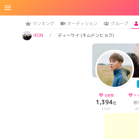
ランキング
オーディション
グループ
iKON
ディーケイ (キムドンヒョク)
全期間
デ
1,394
圏
位
(127)
(0