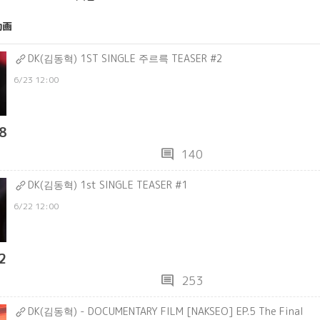
動画
DK(김동혁) 1ST SINGLE 주르륵 TEASER #2
6/23 12:00
8
comment
140
DK(김동혁) 1st SINGLE TEASER #1
6/22 12:00
2
comment
253
DK(김동혁) - DOCUMENTARY FILM [NAKSEO] EP.5 The Final