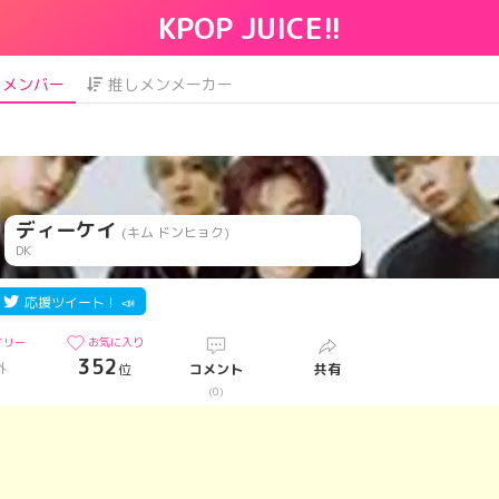
KPOP JUICE!!
メンバー
推しメンメーカー
ディーケイ
(キム ドンヒョク)
DK
応援ツイート！ 📣
イリー
お気に入り
352
外
位
コメント
共有
)
(0)