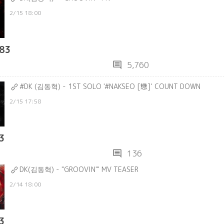
2/15 18:00
83
comment
5,760
#DK (김동혁) - 1ST SOLO '#NAKSEO [戀]' COUNT DOWN
2/15 17:58
3
comment
136
DK(김동혁) - "GROOVIN'" MV TEASER
2/14 18:00
3