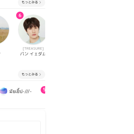
もっとみる
6
7
7
[TREASURE]
[TREASURE]
[TOMORROW X
TOGETHER]
ン
パン イェダム
ジフン
チェ ヨンジュ
ン
もっとみる
5
มัยเยิ้ป-///-
EGI ||¦||¦¦ ᵗᵉᵘᵐᵉ