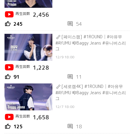
再生回数
2,456
thumb_up
comment
245
54
[페이스캠] #1ROUND│#아유무
#AYUMU 🎼Baggy Jeans #유니버스리
그
12/9 18:00
再生回数
1,228
thumb_up
comment
91
11
[세로캠4K] #1ROUND│#아유무
#AYUMU 🎼Baggy Jeans #유니버스리
그
12/7 18:00
再生回数
1,658
thumb_up
comment
125
18