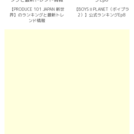
【PRODUCE 101 JAPAN 新世
【BOYSⅡPLANET（ボイプラ
界】のランキングと最新トレ
2）】公式ランキングEp8
ンド情報