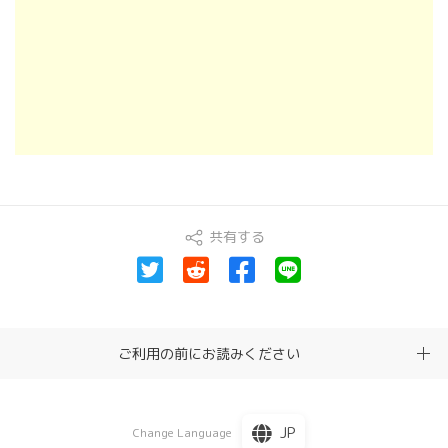
共有する
ご利用の前にお読みください
JP
Change Language