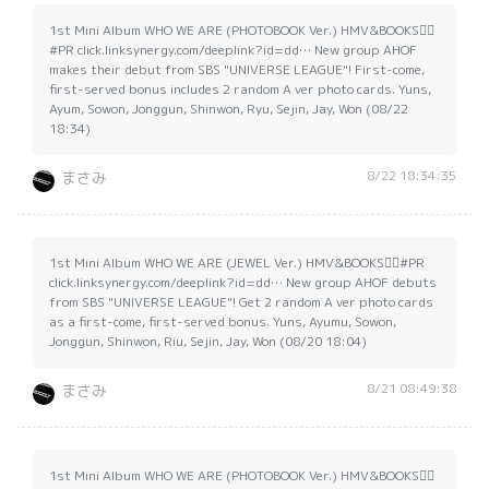
1st Mini Album WHO WE ARE (PHOTOBOOK Ver.) HMV&BOOKS👇🏻
#PR click.linksynergy.com/deeplink?id=dd… New group AHOF
makes their debut from SBS "UNIVERSE LEAGUE"! First-come,
first-served bonus includes 2 random A ver photo cards. Yuns,
Ayum, Sowon, Jonggun, Shinwon, Ryu, Sejin, Jay, Won (08/22
18:34)
8/22 18:34:35
まさみ
1st Mini Album WHO WE ARE (JEWEL Ver.) HMV&BOOKS👇🏻#PR
click.linksynergy.com/deeplink?id=dd… New group AHOF debuts
from SBS "UNIVERSE LEAGUE"! Get 2 random A ver photo cards
as a first-come, first-served bonus. Yuns, Ayumu, Sowon,
Jonggun, Shinwon, Riu, Sejin, Jay, Won (08/20 18:04)
8/21 08:49:38
まさみ
1st Mini Album WHO WE ARE (PHOTOBOOK Ver.) HMV&BOOKS👇🏻