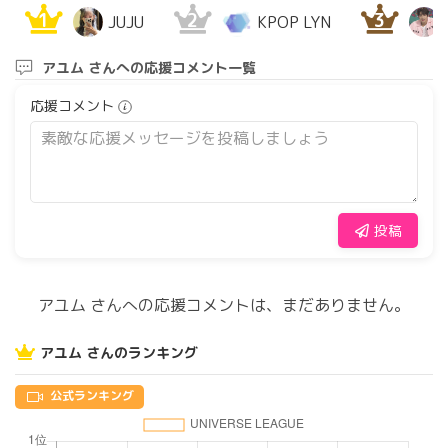
1
2
3
JUJU
KPOP LYN
アユム さんへの応援コメント一覧
応援コメント
投稿
アユム さんへの応援コメントは、まだありません。
アユム さんのランキング
公式ランキング