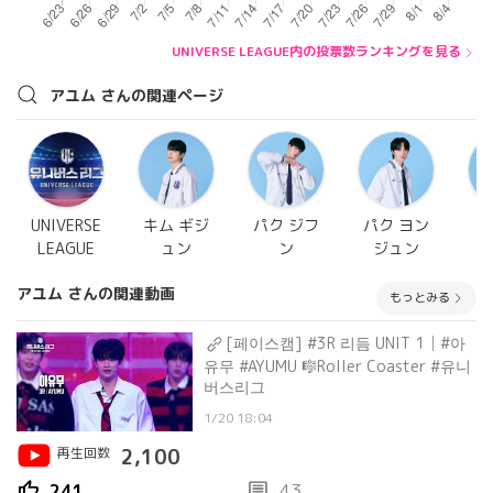
UNIVERSE LEAGUE内の投票数ランキングを見る
アユム さんの関連ページ
UNIVERSE
キム ギジ
パク ジフ
パク ヨン
LEAGUE
ュン
ン
ジュン
アユム さんの関連動画
もっとみる
[페이스캠] #3R 리듬 UNIT 1│#아
유무 #AYUMU 🎼Roller Coaster #유니
버스리그
1/20 18:04
再生回数
2,100
thumb_up
comment
241
43