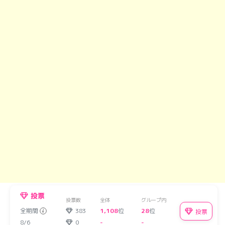
投票
投票数
全体
グループ内
全期間
383
1,108
位
28
位
投票
8/6
0
-
-