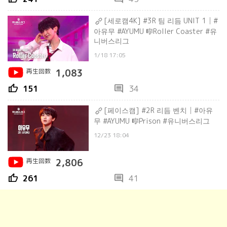
[세로캠4K] #3R 팀 리듬 UNIT 1│#
아유무 #AYUMU 🎼Roller Coaster #유
니버스리그
1/18 17:05
再生回数
1,083
thumb_up
comment
151
34
[페이스캠] #2R 리듬 벤치│#아유
무 #AYUMU 🎼Prison #유니버스리그
12/23 18:04
再生回数
2,806
thumb_up
comment
261
41