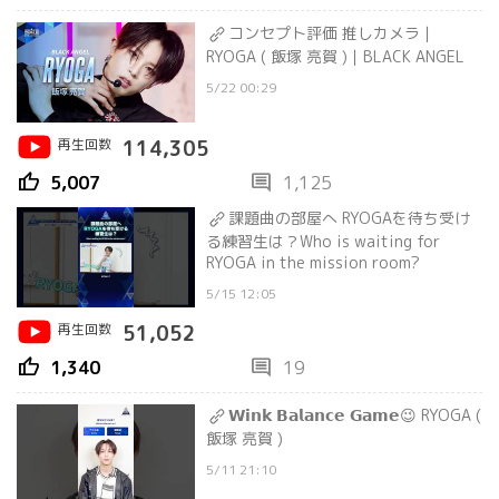
コンセプト評価 推しカメラ｜
RYOGA ( 飯塚 亮賀 )｜BLACK ANGEL
5/22 00:29
再生回数
114,305
thumb_up
comment
5,007
1,125
課題曲の部屋へ RYOGAを待ち受け
る練習生は？Who is waiting for
RYOGA in the mission room?
5/15 12:05
再生回数
51,052
thumb_up
comment
1,340
19
𝗪𝗶𝗻𝗸 𝗕𝗮𝗹𝗮𝗻𝗰𝗲 𝗚𝗮𝗺𝗲😉 RYOGA (
飯塚 亮賀 )
5/11 21:10