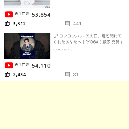
再生回数
53,854
thumb_up
comment
3,312
441
コンコン⸝⋆⸝⋆ あの日、扉を開けて
くれたあなたへ｜RYOGA ( 飯塚 亮賀 )
5/29 19:30
再生回数
54,110
thumb_up
comment
2,434
81