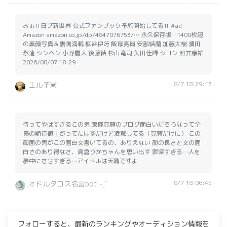
おぉ‼️日プ新世界 公式ファンブック予約開始してる‼️ #ad
Amazon amazon.co.jp/dp/4847076753/… 永久保存版‼️1400枚超
の素顔写真＆裏側満載 柳谷伊冴 飯塚亮賀 安部結蘭 加藤大樹 濱田
永遠 シンヘン 小野慶人 後藤結 杉山竜司 矢田佳暉 シヨン 照井康祐
2026/08/07 18:29
8/7 18:29:13
エル子💓
待ってやばすぎるこの男 飯塚亮賀のブログ面白いだろうなって全
員の期待値上がってたはずだけど凌駕してる（亮賀だけに） この
顔面の男がこの面白文書いてるの、ありえない 顔の良さと文の面
白さのあり得なさ、島倉りかちゃんを思い出す 罪深すぎる…人を
夢中にさせすぎる…アイドルは天職ですよ
8/7 18:06:45
オドルタコス名言bot ˗ˏˋ
フォローすると、最新のランキングやオーディション情報を