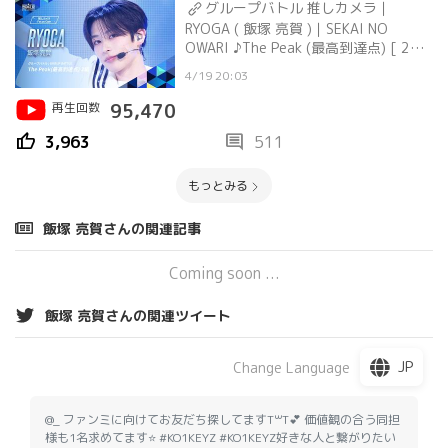
グループバトル 推しカメラ｜
RYOGA ( 飯塚 亮賀 )｜SEKAI NO
OWARI ♪The Peak (最高到達点) [ 2組
]
4/19 20:03
再生回数
95,470
thumb_up
comment
3,963
511
もっとみる
飯塚 亮賀さんの関連記事
Coming soon ...
飯塚 亮賀さんの関連ツイート
JP
Change Language
@_ ファンミに向けてお友だち探してますT꒳​T💕 価値観の合う同担
様も1名求めてます⭐️ #KO1KEYZ #KO1KEYZ好きな人と繋がりたい