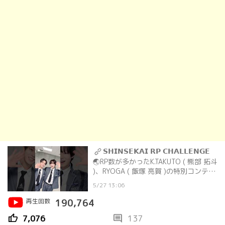
𝗦𝗛𝗜𝗡𝗦𝗘𝗞𝗔𝗜 𝗥𝗣 𝗖𝗛𝗔𝗟𝗟𝗘𝗡𝗚𝗘
🌏RP数が多かったK.TAKUTO ( 熊部 拓斗
)、RYOGA ( 飯塚 亮賀 )の特別コンテン
ツを公開！
5/27 13:06
再生回数
190,764
thumb_up
comment
7,076
137