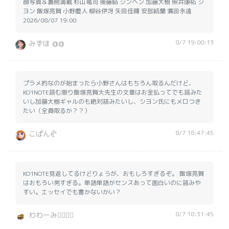
顔写真＆裏側満載 杉山竜司 後藤結 シンヘン 加藤大樹 照井康祐 シ
ヨン 飯塚亮賀 小野慶人 柳谷伊冴 矢田佳暉 安部結蘭 濱田永遠
2026/08/07 19:00
8/7 19:00:13
みずほ @@
プラメ的なのが始まったら小野さんはもちろん取るんだけど、
KO1NOTE読む限り飯塚亮賀大先生の文章はお金払ってでも読みた
いし加藤大樹ギャルのも絶対読みたいし、シヨン氏にもメロつき
たい（全員取るか？？）
8/7 18:47:45
こぱん🥐
KO1NOTE見返してるけどりょうが、おもしろすぎるぞ。 飯塚亮賀
はおもろい男すぎる。単語単語がセンスあって面白いのに読みや
すい。エッセイでも書かないかい？
8/7 18:31:45
わわーみ🏃‍♂️🏃‍♂️