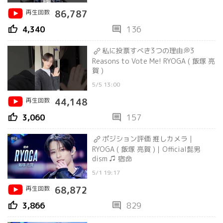
再生回数
86,787
thumb_up
comment
4,340
136
私に投票すべき3つの理由💭3
Reasons to Vote Me! RYOGA ( 飯塚 亮
賀 )
5/5 13:00
再生回数
44,148
thumb_up
comment
3,060
157
ポジション評価 推しカメラ｜
RYOGA ( 飯塚 亮賀 )｜Official髭男
dism ♫ 宿命
5/1 19:17
再生回数
68,872
thumb_up
comment
3,866
829