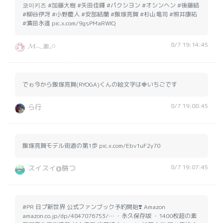
코이키즈 #加藤大樹 #矢田佳暉 #パクシヨン #オシンヘン #後藤結
#柳谷伊冴 #小野慶人 #安部結蘭 #飯塚亮賀 #杉山竜司 #照井康祐
#濱田永遠 pic.x.com/9gsPMaRWlQ
8/7 19:14:45
𝓜𓂃🎀𓈒𓏸
でゎ今から飯塚亮賀(RYOGA)くんの絵文字は🍓いちごです
8/7 19:08:45
ら行
飯塚亮賀モデル街道の第1歩 pic.x.com/Ebv1uF2y70
8/7 19:07:45
スイスイ@勝つ
#PR 日プ新世界 公式ファンブック予約開始❣️ Amazon
amazon.co.jp/dp/4847076753/… ・永久保存版 ・1400枚超の素