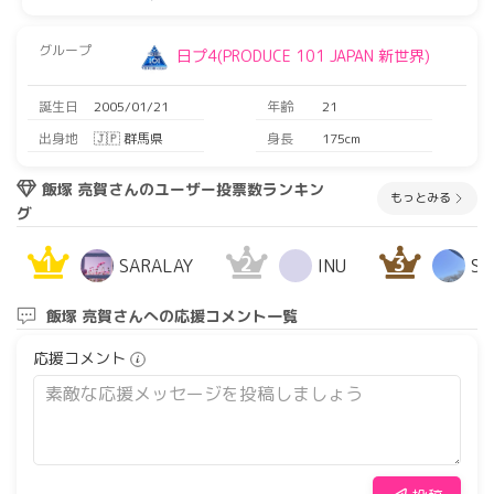
グループ
日プ4(PRODUCE 101 JAPAN 新世界)
誕生日
2005/01/21
年齢
21
出身地
🇯🇵 群馬県
身長
175cm
飯塚 亮賀さんのユーザー投票数ランキン
もっとみる
グ
1
2
3
SARALAY
INU
S
飯塚 亮賀さんへの応援コメント一覧
応援コメント