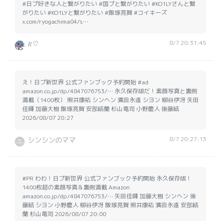
#日プ好きな人と繋がりたい #国プと繋がりたい #KO1LYさんと繋
がりたい #KO1LYと繋がりたい #飯塚亮賀 #コイキーズ
x.com/ryogachima04/s…
8/7 20:31:45
𝑅♡
え！日プ新世界 公式ファンブック予約開始 #ad
amazon.co.jp/dp/4847076753/… 永久保存版だ！素顔写真と裏側
満載（1400枚） 照井康祐 シンヘン 濱田永遠 シヨン 柳谷伊冴 矢田
佳暉 加藤大樹 飯塚亮賀 安部結蘭 杉山竜司 小野慶人 後藤結
2026/08/07 20:27
8/7 20:27:13
シンシンのママ
#PR わわ！日プ新世界 公式ファンブック予約開始 永久保存版！
1400枚超の素顔写真＆裏側満載 Amazon
amazon.co.jp/dp/4847076753/… 矢田佳暉 加藤大樹 シンヘン 後
藤結 シヨン 小野慶人 柳谷伊冴 飯塚亮賀 照井康祐 濱田永遠 安部結
蘭 杉山竜司 2026/08/07 20:00