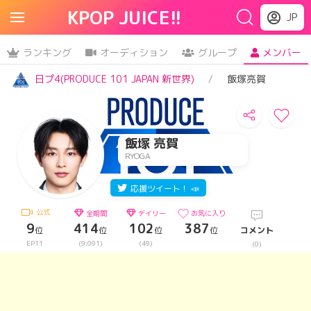
KPOP JUICE!!
JP
ランキング
オーディション
グループ
メンバー
日プ4(PRODUCE 101 JAPAN 新世界)
飯塚亮賀
飯塚 亮賀
RYOGA
応援ツイート！ 📣
公式
全期間
デイリー
お気に入り
9
414
102
387
位
位
位
位
コメント
EP11
(9,091)
(49)
(0)