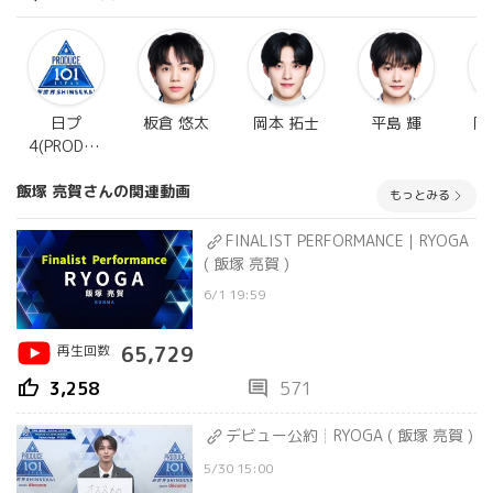
日プ
板倉 悠太
岡本 拓士
平島 輝
岡
4(PRODUC
E 101
飯塚 亮賀さんの関連動画
JAPAN 新
もっとみる
世界)
FINALIST PERFORMANCE｜RYOGA
( 飯塚 亮賀 )
6/1 19:59
再生回数
65,729
thumb_up
comment
3,258
571
デビュー公約┊RYOGA ( 飯塚 亮賀 )
5/30 15:00