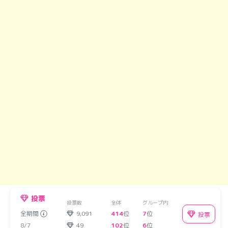
投票
投票数
全体
グループ内
全期間
9,091
414
位
7
位
投票
8/7
49
102
位
6
位