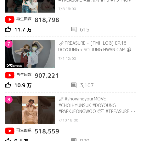
#MOVEchallenge
7/8 18:00
再生回数
818,798
thumb_up
comment
11.7 万
615
TREASURE - [TMI_LOG] EP.16
7
DOYOUNG x SO JUNG HWAN CAM 📹
7/1 12:00
再生回数
907,221
thumb_up
comment
10.9 万
3,107
#showmeyourMOVE
8
#CHOIHYUNSUK #DOYOUNG
#PARKJEONGWOO 😴 #TREASURE #
트레저 #T5 #T5_MOVE
7/10 18:00
#MOVEchallenge
再生回数
518,559