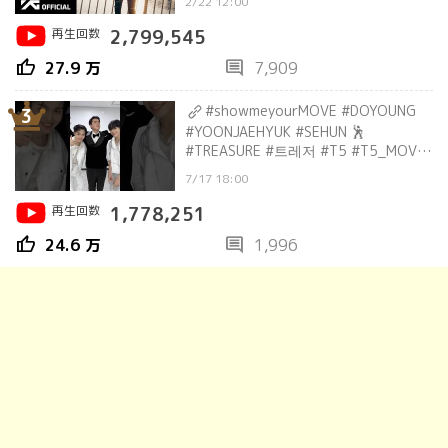
2/22 12:00
再生回数
2,799,545
thumb_up
comment
27.9 万
7,909
#showmeyourMOVE #DOYOUNG
3
#YOONJAEHYUK #SEHUN 🕺
#TREASURE #트레저 #T5 #T5_MOVE
#MOVEchallenge
7/17 18:00
再生回数
1,778,251
thumb_up
comment
24.6 万
1,996