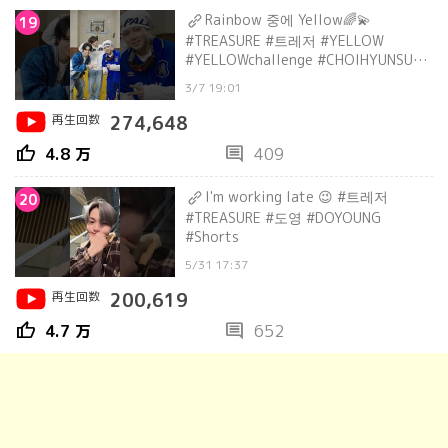
Rainbow 중에 Yellow🌈💫
19
#TREASURE #트레저 #YELLOW
#YELLOWchallenge #CHOIHYUNSUK
#JUNKYU #DOYOUNG #shorts
3/7 19:01
再生回数
274,648
thumb_up
comment
4.8 万
409
I'm working late 😉 #트레저
20
#TREASURE #도영 #DOYOUNG
#Shorts
5/31 17:37
再生回数
200,619
thumb_up
comment
4.7 万
652