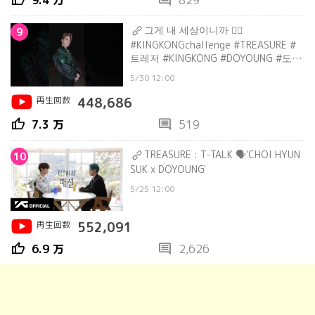
thumb_up
comment
9.4 万
829
그게 내 세상이니까 ❤️‍🔥
9
#KINGKONGchallenge #TREASURE #
트레저 #KINGKONG #DOYOUNG #도영
#SOJUNGHWAN #소정환 #Shorts
5/30 12:00
再生回数
448,686
thumb_up
comment
7.3 万
519
TREASURE : T-TALK 🗣'CHOI HYUN
10
SUK x DOYOUNG'
5/25 12:00
再生回数
552,091
thumb_up
comment
6.9 万
2,626