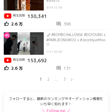
#shorts
9/14 12:00
再生回数
130,341
thumb_up
comment
2.6 万
396
#BOMBCHALLENGE #DOYOUNG x
45
#PARKJEONGWOO x #JeonHyunMoo
♡
11/1 20:00
再生回数
153,692
thumb_up
comment
2.6 万
131
1
2
...
3
フォローすると、最新のランキングやオーディション情報を
いち早く知れます！
＼ Follow me ／