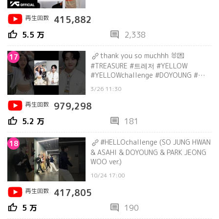
再生回数
415,882
thumb_up
comment
5.5 万
2,338
thank you so muchhh 🐰💌
17
#TREASURE #트레저 #YELLOW
#YELLOWchallenge #DOYOUNG #도영
#shorts @jaeniiseu
3/26 11:30
再生回数
979,298
thumb_up
comment
5.2 万
181
#HELLOchallenge (SO JUNG HWAN
18
& ASAHI & DOYOUNG & PARK JEONG
WOO ver.)
10/24 17:00
再生回数
417,805
thumb_up
comment
5 万
190