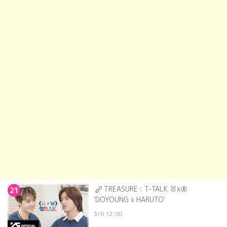
TREASURE : T-TALK 🐰x🦋
21
'DOYOUNG x HARUTO'
3/6 12:00