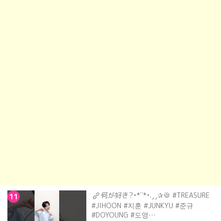
何が好き?•*¨*•.¸¸✰🍪 #TREASURE
11
#JIHOON #지훈 #JUNKYU #준규
#DOYOUNG #도영