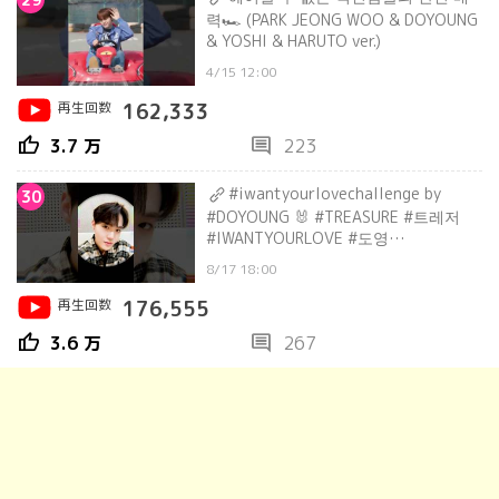
력🏎 (PARK JEONG WOO & DOYOUNG
& YOSHI & HARUTO ver.)
4/15 12:00
再生回数
162,333
thumb_up
comment
3.7 万
223
#iwantyourlovechallenge by
30
#DOYOUNG 🐰 #TREASURE #트레저
#IWANTYOURLOVE #도영
#2NDFULLALBUM #REBOOT
8/17 18:00
再生回数
176,555
thumb_up
comment
3.6 万
267