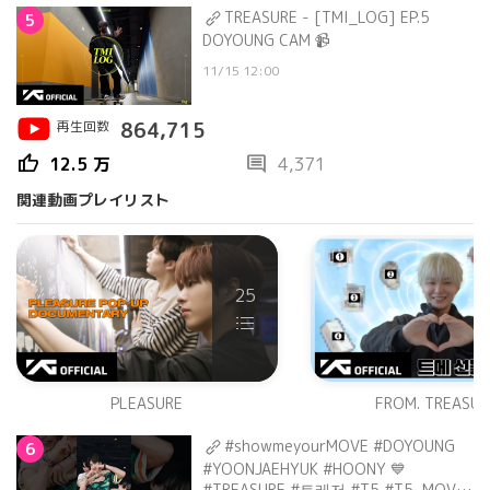
TREASURE - [TMI_LOG] EP.5
5
DOYOUNG CAM 📹
11/15 12:00
再生回数
864,715
thumb_up
comment
12.5 万
4,371
関連動画プレイリスト
25
PLEASURE
FROM. TREASU
#showmeyourMOVE #DOYOUNG
6
#YOONJAEHYUK #HOONY 💙
#TREASURE #트레저 #T5 #T5_MOVE