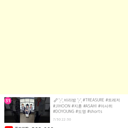
˘͈ᵕ˘͈ 바라밤 ˘͈ᵕ˘͈ #TREASURE #트레저
31
#JIHOON #지훈 #ASAHI #아사히
#DOYOUNG #도영 #shorts
7/30 22:30