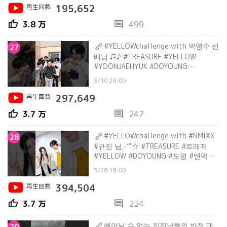
再生回数
195,652
thumb_up
comment
3.8 万
499
#YELLOWchallenge with 박명수 선
27
배님 ♫♪ #TREASURE #YELLOW
#YOONJAEHYUK #DOYOUNG
#SOJUNGHWAN #박명수 #shorts
3/10 20:00
再生回数
297,649
thumb_up
comment
3.7 万
247
#YELLOWchallenge with #NMIXX
28
#규진 님⋰˚☆ #TREASURE #트레저
#YELLOW #DOYOUNG #도영 #엔믹스
#KYUJIN #shorts
3/26 19:00
再生回数
394,504
thumb_up
comment
3.7 万
224
헤어날 수 없는 직진남들의 반전 매
29