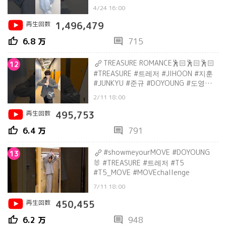
#SPECIAL_MOMENT_IN_JAPAN
4/24 16:00
#shorts
再生回数
1,496,479
thumb_up
comment
6.8 万
715
TREASURE ROMANCE🕺🏻🕺🏻🕺🏻
12
#TREASURE #트레저 #JIHOON #지훈
#JUNKYU #준규 #DOYOUNG #도영
#shorts
2/11 18:00
再生回数
495,753
thumb_up
comment
6.4 万
791
#showmeyourMOVE #DOYOUNG
13
🐰 #TREASURE #트레저 #T5
#T5_MOVE #MOVEchallenge
7/11 18:00
再生回数
450,455
thumb_up
comment
6.2 万
948