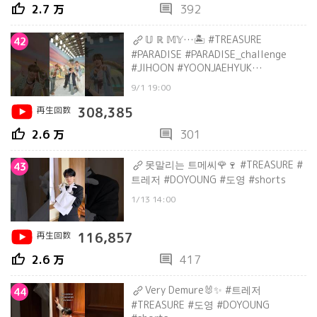
thumb_up
comment
2.7 万
392
𝕌 ℝ 𝕄𝕐…🏝️ #TREASURE
42
#PARADISE #PARADISE_challenge
#JIHOON #YOONJAEHYUK
#DOYOUNG #SOJUNGHWAN #shorts
9/1 19:00
再生回数
308,385
thumb_up
comment
2.6 万
301
못말리는 트메씨🌹🍷 #TREASURE #
43
트레저 #DOYOUNG #도영 #shorts
1/13 14:00
再生回数
116,857
thumb_up
comment
2.6 万
417
Very Demure🐰✨ #트레저
44
#TREASURE #도영 #DOYOUNG