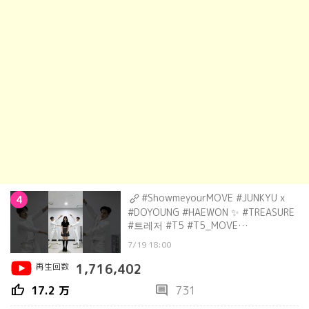
#ShowmeyourMOVE #JUNKYU x
4
#DOYOUNG #HAEWON ✨ #TREASURE
#트레저 #T5 #T5_MOVE
#MOVEchallenge
7/19 18:00
再生回数
1,716,402
thumb_up
comment
17.2 万
731