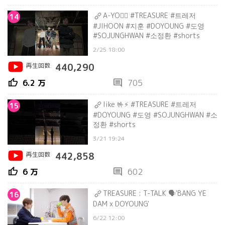
A-YO❤️‍🔥 #TREASURE #트레저
14
#JIHOON #지훈 #DOYOUNG #도영
#SOJUNGHWAN #소정환 #shorts
2/25 18:00
再生回数
440,290
thumb_up
comment
6.2 万
705
like 🤟⚡ #TREASURE #트레저
15
#DOYOUNG #도영 #SOJUNGHWAN #소
정환 #shorts
3/21 19:24
再生回数
442,858
thumb_up
comment
6 万
602
TREASURE : T-TALK 🗣'BANG YE
16
DAM x DOYOUNG'
6/22 12:00