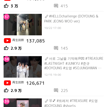
thumb_up
comment
3 万
415
#HELLOchallenge (DOYOUNG &
37
PARK JEONG WOO ver.)
10/22 17:00
再生回数
137,085
thumb_up
comment
2.9 万
145
서로 그날을 기억해💭💌 #TREASURE
38
#LASTNIGHT #JUNKYU #준규
#DOYOUNG #도영 #SOJUNGHWAN #소
정환 #shorts
12/15 19:00
再生回数
126,671
thumb_up
comment
2.9 万
225
🐰💕 #트레저 #TREASURE #도영
39
#DOYOUNG #shorts