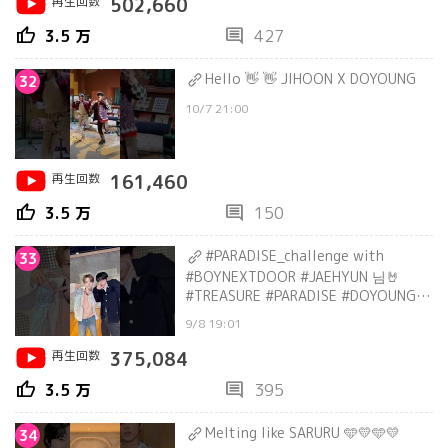
再生回数
502,660
thumb_up
comment
3.5 万
427
Hello 👋 👋 JIHOON X DOYOUNG
32
10/7 21:00
再生回数
161,460
thumb_up
comment
3.5 万
150
#PARADISE_challenge with
33
#BOYNEXTDOOR #JAEHYUN 님🤘
#TREASURE #PARADISE #DOYOUNG #
도영 #보이넥스트도어 #BND #명재현
9/8 19:01
再生回数
375,084
thumb_up
comment
3.5 万
395
Melting like SARURU 🩵💛🩵💛
34