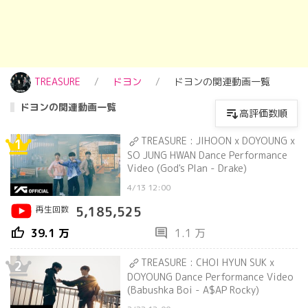
TREASURE
ドヨン
ドヨンの関連動画一覧
ドヨンの関連動画一覧
高評価数順
TREASURE : JIHOON x DOYOUNG x
1
SO JUNG HWAN Dance Performance
Video (God's Plan - Drake)
4/13 12:00
再生回数
5,185,525
thumb_up
comment
39.1 万
1.1 万
TREASURE : CHOI HYUN SUK x
2
DOYOUNG Dance Performance Video
(Babushka Boi - A$AP Rocky)