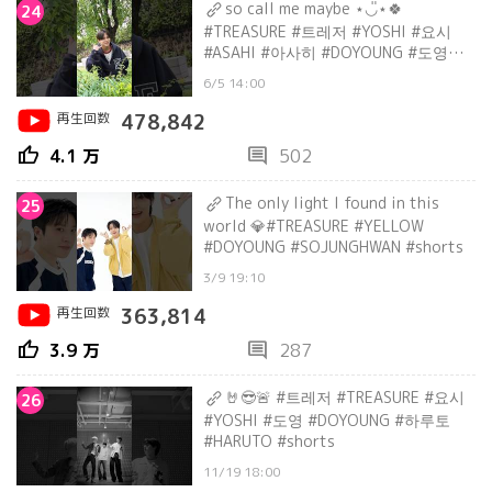
so call me maybe ⋆◡̎⋆🍀
24
#TREASURE #트레저 #YOSHI #요시
#ASAHI #아사히 #DOYOUNG #도영
#shorts
6/5 14:00
再生回数
478,842
thumb_up
comment
4.1 万
502
The only light I found in this
25
world 💎#TREASURE #YELLOW
#DOYOUNG #SOJUNGHWAN #shorts
3/9 19:10
再生回数
363,814
thumb_up
comment
3.9 万
287
🤘😎🚨 #트레저 #TREASURE #요시
26
#YOSHI #도영 #DOYOUNG #하루토
#HARUTO #shorts
11/19 18:00