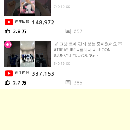
7/9 19:00
再生回数
148,972
thumb_up
comment
2.8 万
657
그냥 트메 편지 보는 중이었어요 💌
40
#TREASURE #트레저 #JIHOON
#JUNKYU #DOYOUNG
#PARKJEONGWOO #SOJUNGHWAN
5/6 19:00
#shorts
再生回数
337,153
thumb_up
comment
2.7 万
385