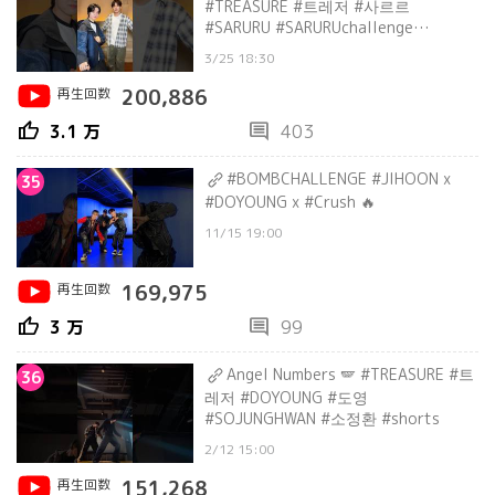
#TREASURE #트레저 #사르르
#SARURU #SARURUchallenge
#DOYOUNG #PARKJEONGWOO
3/25 18:30
#shorts
再生回数
200,886
thumb_up
comment
3.1 万
403
#BOMBCHALLENGE #JIHOON x
35
#DOYOUNG x #Crush 🔥
11/15 19:00
再生回数
169,975
thumb_up
comment
3 万
99
Angel Numbers 🪽 #TREASURE #트
36
레저 #DOYOUNG #도영
#SOJUNGHWAN #소정환 #shorts
2/12 15:00
再生回数
151,268