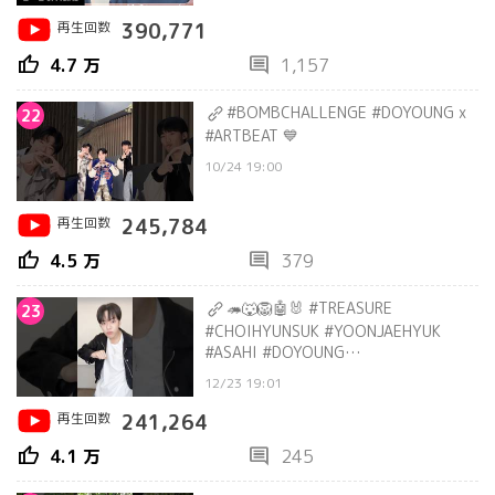
再生回数
390,771
thumb_up
comment
4.7 万
1,157
#BOMBCHALLENGE #DOYOUNG x
22
#ARTBEAT 💙
10/24 19:00
再生回数
245,784
thumb_up
comment
4.5 万
379
🦔🐺🦁🤖🐰 #TREASURE
23
#CHOIHYUNSUK #YOONJAEHYUK
#ASAHI #DOYOUNG
#PARKJEONGWOO #shorts
12/23 19:01
再生回数
241,264
thumb_up
comment
4.1 万
245